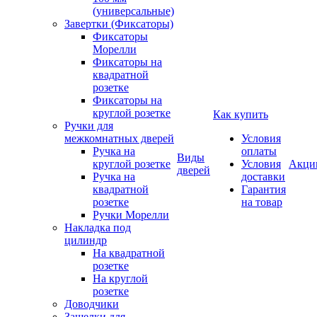
(универсальные)
Завертки (Фиксаторы)
Фиксаторы
Морелли
Фиксаторы на
квадратной
розетке
Фиксаторы на
круглой розетке
Как купить
Ручки для
межкомнатных дверей
Условия
Ручка на
оплаты
Виды
круглой розетке
Условия
Акци
дверей
Ручка на
доставки
квадратной
Гарантия
розетке
на товар
Ручки Морелли
Накладка под
цилиндр
На квадратной
розетке
На круглой
розетке
Доводчики
Защелки для