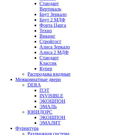
Стандарт
Вертикаль
Брут Зеркало
Брут 2 МДФ
Форта Царга
Техно
Викинг
Стройгост
Алиса Зеркало
Алиса 2 МДФ
Стандарт
Классик
Купер
Распродажа входные
Межкомнатные двери
DERA
ПЭТ
INVISIBLE
ЭКОШПОН
ЭМАЛЬ
ЮНИДОРС
ЭКОШПОН
ЭМАЛИТ
Фурнитура
Раздвижная система