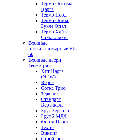
Термо Оптима
Царга
Термо Норд
Термо Оникс
Букле Опал
Термо Хайтек
Стеклопакет
Входные
противопожарные EI-
60
Входные двери
Геометрия
Хит Царга
(NEW)
Версо
Сотка Трио
Зеркало
Стандарт
Вертикаль
Брут Зеркало
Брут 2 МДФ
Форта Царга
Техно
Викинг
Стройгост