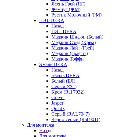
Ясень Грей (ЯГ)
Жемчуг (ЖМ)
Рустик Молочный (РМ)
ПЭТ DERA
Назад
ПЭТ DERA
Мэджик Шифон (Белый)
Мэджик Сэнд (Крем)
Мэджик Лайт (Грей)
Мэджик (Графит)
Мэджик Тоффи
Эмаль DERA
Назад
Эмаль DERA
Белый (БЛ)
Серый (ФГ)
Крем (Ral 7032)
Gravel
Jasper
Quartz
Серый (RAL7047)
Черно-серый (Ral 9011)
Для монтажа
Назад
Для монтажа