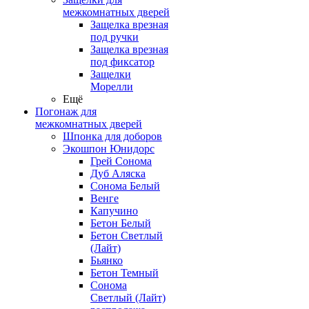
межкомнатных дверей
Защелка врезная
под ручки
Защелка врезная
под фиксатор
Защелки
Морелли
Ещё
Погонаж для
межкомнатных дверей
Шпонка для доборов
Экошпон Юнидорс
Грей Сонома
Дуб Аляска
Сонома Белый
Венге
Капучино
Бетон Белый
Бетон Светлый
(Лайт)
Бьянко
Бетон Темный
Сонома
Светлый (Лайт)