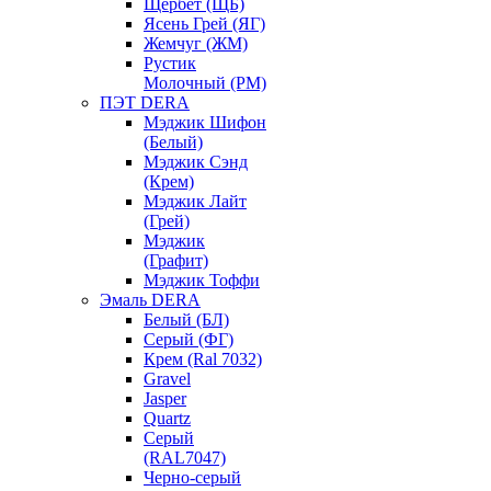
Щербет (ЩБ)
Ясень Грей (ЯГ)
Жемчуг (ЖМ)
Рустик
Молочный (РМ)
ПЭТ DERA
Мэджик Шифон
(Белый)
Мэджик Сэнд
(Крем)
Мэджик Лайт
(Грей)
Мэджик
(Графит)
Мэджик Тоффи
Эмаль DERA
Белый (БЛ)
Серый (ФГ)
Крем (Ral 7032)
Gravel
Jasper
Quartz
Серый
(RAL7047)
Черно-серый