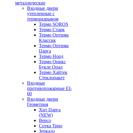
металлические
Входные двери
утепленные с
терморазрывом
Термо SOROS
Термо Старк
Термо Оптима
Классик
Термо Оптима
Царга
Термо Норд
Термо Оникс
Букле Опал
Термо Хайтек
Стеклопакет
Входные
противопожарные EI-
60
Входные двери
Геометрия
Хит Царга
(NEW)
Версо
Сотка Трио
Зеркало