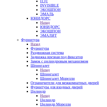
ПЭТ
INVISIBLE
ЭКОШПОН
ЭМАЛЬ
ЮНИДОРС
Назад
ЮНИДОРС
ЭКОШПОН
ЭМАЛИТ
Фурнитура
Назад
Фурнитура
Раздвижная система
Задвижка врезная под фиксатор
Замок с цилиндровым механизмом
Шпингалет
Назад
Шпингалет
Шпингалет Морелли
Ограничители для межкомнатных дверей
Фурнитура для входных дверей
Цилиндр
Назад
Цилиндр
Цилиндр Морелли