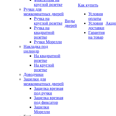
круглой розетке
Как купить
Ручки для
межкомнатных дверей
Условия
Ручка на
оплаты
Виды
круглой розетке
Условия
Акци
дверей
Ручка на
доставки
квадратной
Гарантия
розетке
на товар
Ручки Морелли
Накладка под
цилиндр
На квадратной
розетке
На круглой
розетке
Доводчики
Защелки для
межкомнатных дверей
Защелка врезная
под ручки
Защелка врезная
под фиксатор
Защелки
Морелли