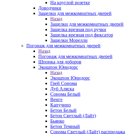
На круглой розетке
Доводчики
Защелки для межкомнатных дверей
Назад
Защелки для межкомнатных дверей
Защелка врезная под ручки
Защелка врезная под фиксатор
Защелки Морелли
Погонаж для межкомнатных дверей
Назад
Погонаж для межкомнатных дверей
Шпонка для доборов
Экошпон Юнидорс
Назад
Экошпон Юнидорс
Грей Сонома
Дуб Аляска
Сонома Белый
Венге
Капучино
Бетон Белый
Бетон Светлый (Лайт)
Бьянко
Бетон Темный
Сонома Светлый (Лайт) распродажа