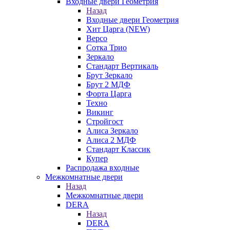
Входные двери Геометрия
Назад
Входные двери Геометрия
Хит Царга (NEW)
Версо
Сотка Трио
Зеркало
Стандарт Вертикаль
Брут Зеркало
Брут 2 МДФ
Форта Царга
Техно
Викинг
Стройгост
Алиса Зеркало
Алиса 2 МДФ
Стандарт Классик
Купер
Распродажа входные
Межкомнатные двери
Назад
Межкомнатные двери
DERA
Назад
DERA