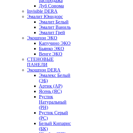
распродажа
Дуб Сонома
Invisible DERA
Эмалит Юнидорс
Эмалит Белый
Эмалит Ваниль
Эмалит Грей
Экошпон ЭКО
Капучино ЭКО
Бьянко ЭКО
Венге ЭКО
СТЕНОВЫЕ
ПАНЕЛИ
Экошпон DERA
Эмалекс Белый
(ЭБ)
Артик (АР)
Ясень (ЯС)
Рустик
Натуральный
(РН)
Рустик Серый
(РС)
Белый Кипарис
(БК)