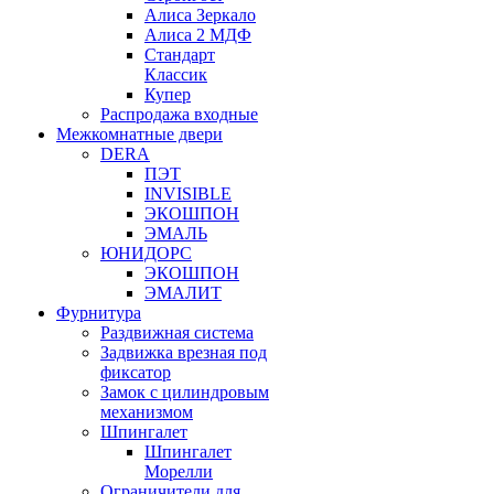
Алиса Зеркало
Алиса 2 МДФ
Стандарт
Классик
Купер
Распродажа входные
Межкомнатные двери
DERA
ПЭТ
INVISIBLE
ЭКОШПОН
ЭМАЛЬ
ЮНИДОРС
ЭКОШПОН
ЭМАЛИТ
Фурнитура
Раздвижная система
Задвижка врезная под
фиксатор
Замок с цилиндровым
механизмом
Шпингалет
Шпингалет
Морелли
Ограничители для