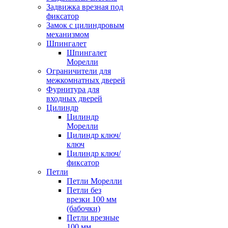
Задвижка врезная под
фиксатор
Замок с цилиндровым
механизмом
Шпингалет
Шпингалет
Морелли
Ограничители для
межкомнатных дверей
Фурнитура для
входных дверей
Цилиндр
Цилиндр
Морелли
Цилиндр ключ/
ключ
Цилиндр ключ/
фиксатор
Петли
Петли Морелли
Петли без
врезки 100 мм
(бабочки)
Петли врезные
100 мм