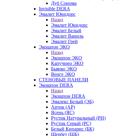
Дуб Сонома
Invisible DERA
Эмалит Юнидорс
Назад
Эмалит Юнидорс
Эмалит Белый
Эмалит Ваниль
Эмалит Грей
Экошпон ЭКО
Назад
Экошпон ЭКО
Капучино ЭКО
Бьянко ЭКО
Венге ЭКО
СТЕНОВЫЕ ПАНЕЛИ
Экошпон DERA
Назад
Экошпон DERA
Эмалекс Белый (ЭБ)
Артик (АР)
Ясень (ЯС)
Рустик Натуральный (РН)
Рустик Серый (РС)
Белый Кипарис (БК)
Щербет (ЩБ)