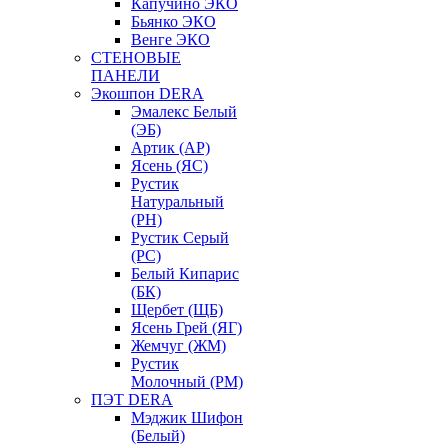
Капучино ЭКО
Бьянко ЭКО
Венге ЭКО
СТЕНОВЫЕ
ПАНЕЛИ
Экошпон DERA
Эмалекс Белый
(ЭБ)
Артик (АР)
Ясень (ЯС)
Рустик
Натуральный
(РН)
Рустик Серый
(РС)
Белый Кипарис
(БК)
Щербет (ЩБ)
Ясень Грей (ЯГ)
Жемчуг (ЖМ)
Рустик
Молочный (РМ)
ПЭТ DERA
Мэджик Шифон
(Белый)