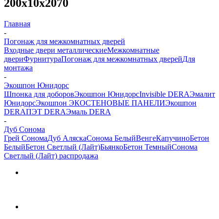
200х10х2070
Главная
-
Погонаж для межкомнатных дверей
Входные двери металлические
Межкомнатные
двери
Фурнитура
Погонаж для межкомнатных дверей
Для
монтажа
-
Экошпон Юнидорс
Шпонка для доборов
Экошпон Юнидорс
Invisible DERA
Эмалит
Юнидорс
Экошпон ЭКО
СТЕНОВЫЕ ПАНЕЛИ
Экошпон
DERA
ПЭТ DERA
Эмаль DERA
-
Дуб Сонома
Грей Сонома
Дуб Аляска
Сонома Белый
Венге
Капучино
Бетон
Белый
Бетон Светлый (Лайт)
Бьянко
Бетон Темный
Сонома
Светлый (Лайт) распродажа