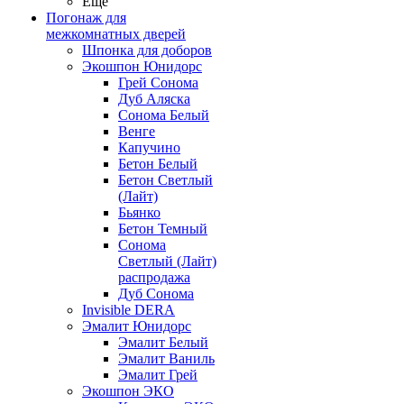
Ещё
Погонаж для
межкомнатных дверей
Шпонка для доборов
Экошпон Юнидорс
Грей Сонома
Дуб Аляска
Сонома Белый
Венге
Капучино
Бетон Белый
Бетон Светлый
(Лайт)
Бьянко
Бетон Темный
Сонома
Светлый (Лайт)
распродажа
Дуб Сонома
Invisible DERA
Эмалит Юнидорс
Эмалит Белый
Эмалит Ваниль
Эмалит Грей
Экошпон ЭКО