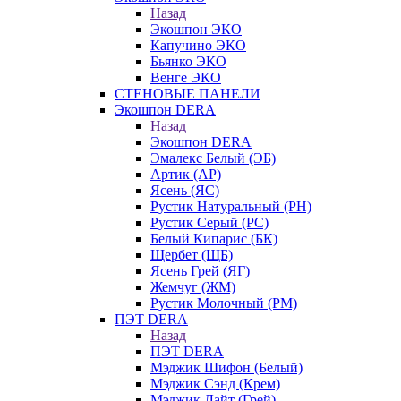
Назад
Экошпон ЭКО
Капучино ЭКО
Бьянко ЭКО
Венге ЭКО
СТЕНОВЫЕ ПАНЕЛИ
Экошпон DERA
Назад
Экошпон DERA
Эмалекс Белый (ЭБ)
Артик (АР)
Ясень (ЯС)
Рустик Натуральный (РН)
Рустик Серый (РС)
Белый Кипарис (БК)
Щербет (ЩБ)
Ясень Грей (ЯГ)
Жемчуг (ЖМ)
Рустик Молочный (РМ)
ПЭТ DERA
Назад
ПЭТ DERA
Мэджик Шифон (Белый)
Мэджик Сэнд (Крем)
Мэджик Лайт (Грей)