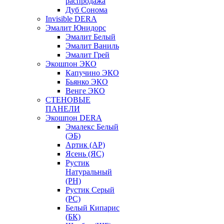
распродажа
Дуб Сонома
Invisible DERA
Эмалит Юнидорс
Эмалит Белый
Эмалит Ваниль
Эмалит Грей
Экошпон ЭКО
Капучино ЭКО
Бьянко ЭКО
Венге ЭКО
СТЕНОВЫЕ
ПАНЕЛИ
Экошпон DERA
Эмалекс Белый
(ЭБ)
Артик (АР)
Ясень (ЯС)
Рустик
Натуральный
(РН)
Рустик Серый
(РС)
Белый Кипарис
(БК)