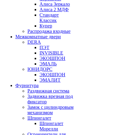
Алиса Зеркало
Алиса 2 МДФ
Стандарт
Классик
Купер
Распродажа входные
Межкомнатные двери
DERA
ПЭТ
INVISIBLE
ЭКОШПОН
ЭМАЛЬ
ЮНИДОРС
ЭКОШПОН
ЭМАЛИТ
Фурнитура
Раздвижная система
Задвижка врезная под
фиксатор
Замок с цилиндровым
механизмом
Шпингалет
Шпингалет
Морелли
Ограничители для