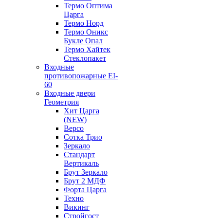
Термо Оптима
Царга
Термо Норд
Термо Оникс
Букле Опал
Термо Хайтек
Стеклопакет
Входные
противопожарные EI-
60
Входные двери
Геометрия
Хит Царга
(NEW)
Версо
Сотка Трио
Зеркало
Стандарт
Вертикаль
Брут Зеркало
Брут 2 МДФ
Форта Царга
Техно
Викинг
Стройгост