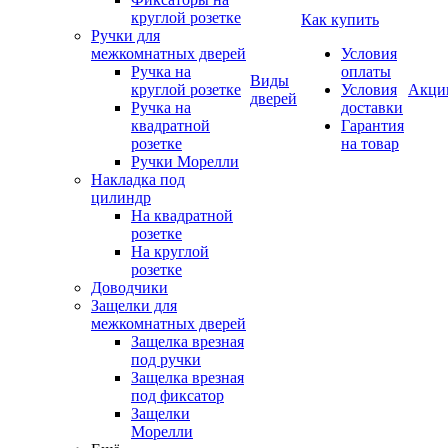
круглой розетке
Как купить
Ручки для
межкомнатных дверей
Условия
Ручка на
оплаты
Виды
круглой розетке
Условия
Акци
дверей
Ручка на
доставки
квадратной
Гарантия
розетке
на товар
Ручки Морелли
Накладка под
цилиндр
На квадратной
розетке
На круглой
розетке
Доводчики
Защелки для
межкомнатных дверей
Защелка врезная
под ручки
Защелка врезная
под фиксатор
Защелки
Морелли