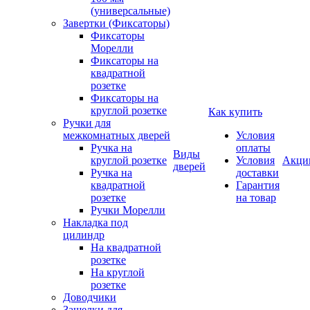
(универсальные)
Завертки (Фиксаторы)
Фиксаторы
Морелли
Фиксаторы на
квадратной
розетке
Фиксаторы на
круглой розетке
Как купить
Ручки для
межкомнатных дверей
Условия
Ручка на
оплаты
Виды
круглой розетке
Условия
Акци
дверей
Ручка на
доставки
квадратной
Гарантия
розетке
на товар
Ручки Морелли
Накладка под
цилиндр
На квадратной
розетке
На круглой
розетке
Доводчики
Защелки для