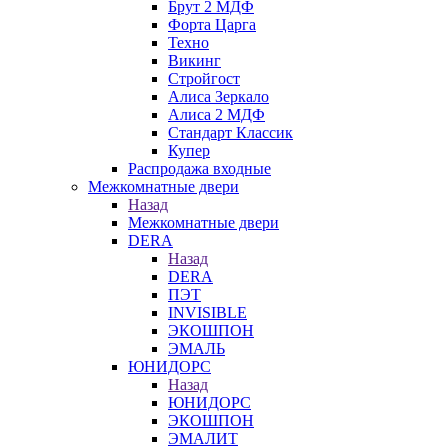
Брут 2 МДФ
Форта Царга
Техно
Викинг
Стройгост
Алиса Зеркало
Алиса 2 МДФ
Стандарт Классик
Купер
Распродажа входные
Межкомнатные двери
Назад
Межкомнатные двери
DERA
Назад
DERA
ПЭТ
INVISIBLE
ЭКОШПОН
ЭМАЛЬ
ЮНИДОРС
Назад
ЮНИДОРС
ЭКОШПОН
ЭМАЛИТ