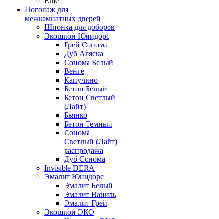
Ещё
Погонаж для
межкомнатных дверей
Шпонка для доборов
Экошпон Юнидорс
Грей Сонома
Дуб Аляска
Сонома Белый
Венге
Капучино
Бетон Белый
Бетон Светлый
(Лайт)
Бьянко
Бетон Темный
Сонома
Светлый (Лайт)
распродажа
Дуб Сонома
Invisible DERA
Эмалит Юнидорс
Эмалит Белый
Эмалит Ваниль
Эмалит Грей
Экошпон ЭКО