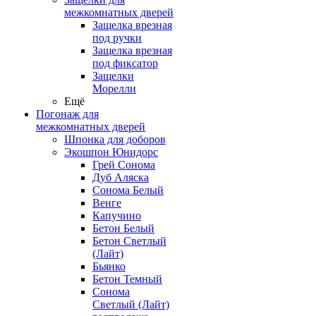
межкомнатных дверей
Защелка врезная
под ручки
Защелка врезная
под фиксатор
Защелки
Морелли
Ещё
Погонаж для
межкомнатных дверей
Шпонка для доборов
Экошпон Юнидорс
Грей Сонома
Дуб Аляска
Сонома Белый
Венге
Капучино
Бетон Белый
Бетон Светлый
(Лайт)
Бьянко
Бетон Темный
Сонома
Светлый (Лайт)