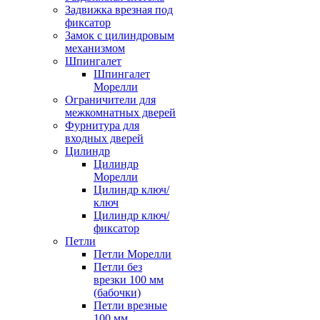
Задвижка врезная под
фиксатор
Замок с цилиндровым
механизмом
Шпингалет
Шпингалет
Морелли
Ограничители для
межкомнатных дверей
Фурнитура для
входных дверей
Цилиндр
Цилиндр
Морелли
Цилиндр ключ/
ключ
Цилиндр ключ/
фиксатор
Петли
Петли Морелли
Петли без
врезки 100 мм
(бабочки)
Петли врезные
100 мм