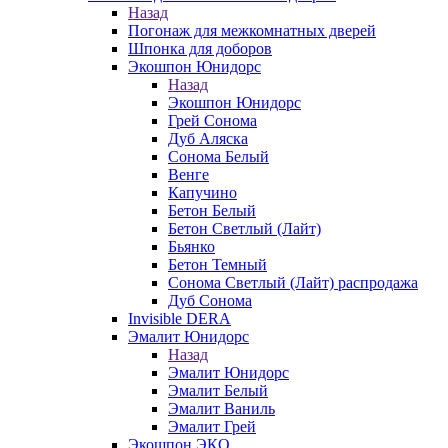
Назад
Погонаж для межкомнатных дверей
Шпонка для доборов
Экошпон Юнидорс
Назад
Экошпон Юнидорс
Грей Сонома
Дуб Аляска
Сонома Белый
Венге
Капучино
Бетон Белый
Бетон Светлый (Лайт)
Бьянко
Бетон Темный
Сонома Светлый (Лайт) распродажа
Дуб Сонома
Invisible DERA
Эмалит Юнидорс
Назад
Эмалит Юнидорс
Эмалит Белый
Эмалит Ваниль
Эмалит Грей
Экошпон ЭКО