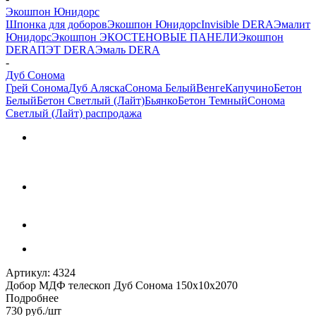
Экошпон Юнидорс
Шпонка для доборов
Экошпон Юнидорс
Invisible DERA
Эмалит
Юнидорс
Экошпон ЭКО
СТЕНОВЫЕ ПАНЕЛИ
Экошпон
DERA
ПЭТ DERA
Эмаль DERA
-
Дуб Сонома
Грей Сонома
Дуб Аляска
Сонома Белый
Венге
Капучино
Бетон
Белый
Бетон Светлый (Лайт)
Бьянко
Бетон Темный
Сонома
Светлый (Лайт) распродажа
Артикул:
4324
Добор МДФ телескоп Дуб Сонома 150х10х2070
Подробнее
730
руб.
/шт