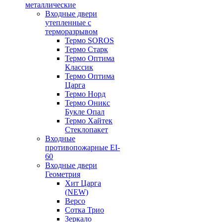
металлические
Входные двери
утепленные с
терморазрывом
Термо SOROS
Термо Старк
Термо Оптима
Классик
Термо Оптима
Царга
Термо Норд
Термо Оникс
Букле Опал
Термо Хайтек
Стеклопакет
Входные
противопожарные EI-
60
Входные двери
Геометрия
Хит Царга
(NEW)
Версо
Сотка Трио
Зеркало