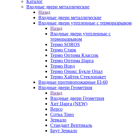
Каталог
Входные двери металлические
Назад
Входные двери металлические
Входные двери утепленные с терморазрывом
Назад
Входные двери утепленные с
терморазрывом
Термо SOROS
Термо Старк
Термо Оптима Классик
Термо Оптима Царга
Термо Норд
Термо Оникс Букле Опал
Термо Хайтек Стеклопакет
Входные противопожарные EI-60
Входные двери Геометрия
Назад
Входные двери Геометрия
Хит Царга (NEW)
Версо
Сотка Трио
Зеркало
Стандарт Вертикаль
Брут Зеркало