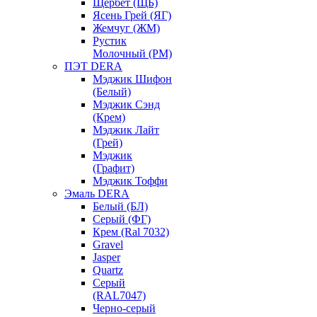
Щербет (ЩБ)
Ясень Грей (ЯГ)
Жемчуг (ЖМ)
Рустик
Молочный (РМ)
ПЭТ DERA
Мэджик Шифон
(Белый)
Мэджик Сэнд
(Крем)
Мэджик Лайт
(Грей)
Мэджик
(Графит)
Мэджик Тоффи
Эмаль DERA
Белый (БЛ)
Серый (ФГ)
Крем (Ral 7032)
Gravel
Jasper
Quartz
Серый
(RAL7047)
Черно-серый