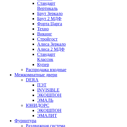
Стандарт
Вертикаль
Брут Зеркало
Брут 2 МДФ
Форта Царга
Техно
Викинг
Стройгост
Алиса Зеркало
Алиса 2 МДФ
Стандарт
Классик
Купер
Распродажа входные
Межкомнатные двери
DERA
ПЭТ
INVISIBLE
ЭКОШПОН
ЭМАЛЬ
ЮНИДОРС
ЭКОШПОН
ЭМАЛИТ
Фурнитура
Раздвижная система