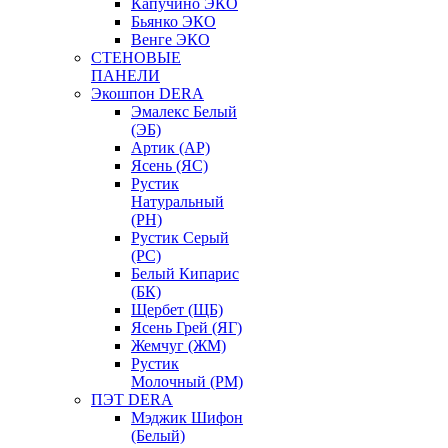
Капучино ЭКО
Бьянко ЭКО
Венге ЭКО
СТЕНОВЫЕ
ПАНЕЛИ
Экошпон DERA
Эмалекс Белый
(ЭБ)
Артик (АР)
Ясень (ЯС)
Рустик
Натуральный
(РН)
Рустик Серый
(РС)
Белый Кипарис
(БК)
Щербет (ЩБ)
Ясень Грей (ЯГ)
Жемчуг (ЖМ)
Рустик
Молочный (РМ)
ПЭТ DERA
Мэджик Шифон
(Белый)