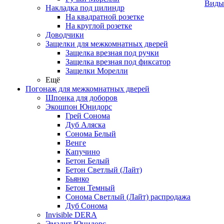
Виды
Накладка под цилиндр
На квадратной розетке
На круглой розетке
Доводчики
Защелки для межкомнатных дверей
Защелка врезная под ручки
Защелка врезная под фиксатор
Защелки Морелли
Ещё
Погонаж для межкомнатных дверей
Шпонка для доборов
Экошпон Юнидорс
Грей Сонома
Дуб Аляска
Сонома Белый
Венге
Капучино
Бетон Белый
Бетон Светлый (Лайт)
Бьянко
Бетон Темный
Сонома Светлый (Лайт) распродажа
Дуб Сонома
Invisible DERA
Эмалит Юнидорс