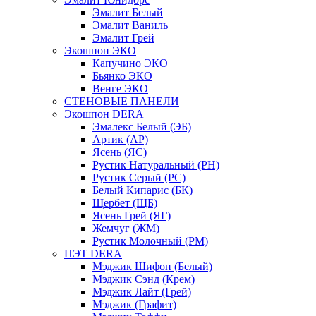
Эмалит Белый
Эмалит Ваниль
Эмалит Грей
Экошпон ЭКО
Капучино ЭКО
Бьянко ЭКО
Венге ЭКО
СТЕНОВЫЕ ПАНЕЛИ
Экошпон DERA
Эмалекс Белый (ЭБ)
Артик (АР)
Ясень (ЯС)
Рустик Натуральный (РН)
Рустик Серый (РС)
Белый Кипарис (БК)
Щербет (ЩБ)
Ясень Грей (ЯГ)
Жемчуг (ЖМ)
Рустик Молочный (РМ)
ПЭТ DERA
Мэджик Шифон (Белый)
Мэджик Сэнд (Крем)
Мэджик Лайт (Грей)
Мэджик (Графит)