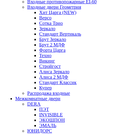
Входные противопожарные EI-60
Входные двери Геометрия
Хит Царга (NEW)
Версо
Сотка Трио
Зеркало
Стандарт Вертикаль
Брут Зеркало
Брут 2 МДФ
Форта Царга
Техно
Викинг
Стройгост
Алиса Зеркало
Алиса 2 МДФ
Стандарт Классик
Купер
Распродажа входные
Межкомнатные двери
DERA
ПЭТ
INVISIBLE
ЭКОШПОН
ЭМАЛЬ
ЮНИДОРС