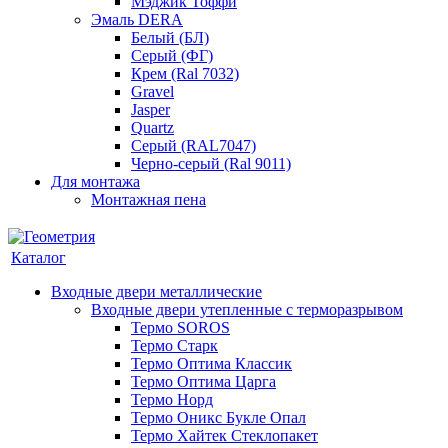
Мэджик Тоффи
Эмаль DERA
Белый (БЛ)
Серый (ФГ)
Крем (Ral 7032)
Gravel
Jasper
Quartz
Серый (RAL7047)
Черно-серый (Ral 9011)
Для монтажа
Монтажная пена
Каталог
Входные двери металлические
Входные двери утепленные с терморазрывом
Термо SOROS
Термо Старк
Термо Оптима Классик
Термо Оптима Царга
Термо Норд
Термо Оникс Букле Опал
Термо Хайтек Стеклопакет