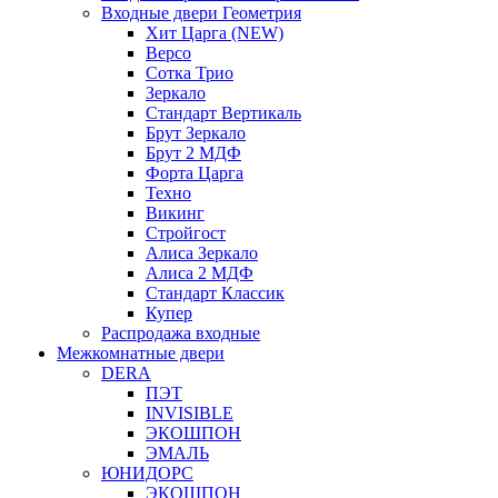
Входные двери Геометрия
Хит Царга (NEW)
Версо
Сотка Трио
Зеркало
Стандарт Вертикаль
Брут Зеркало
Брут 2 МДФ
Форта Царга
Техно
Викинг
Стройгост
Алиса Зеркало
Алиса 2 МДФ
Стандарт Классик
Купер
Распродажа входные
Межкомнатные двери
DERA
ПЭТ
INVISIBLE
ЭКОШПОН
ЭМАЛЬ
ЮНИДОРС
ЭКОШПОН