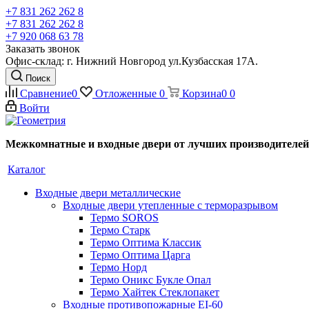
+7 831 262 262 8
+7 831 262 262 8
+7 920 068 63 78
Заказать звонок
Офис-склад: г. Нижний Новгород ул.Кузбасская 17А.
Поиск
Сравнение
0
Отложенные
0
Корзина
0
0
Войти
Межкомнатные и входные двери от лучших производителей
Каталог
Входные двери металлические
Входные двери утепленные с терморазрывом
Термо SOROS
Термо Старк
Термо Оптима Классик
Термо Оптима Царга
Термо Норд
Термо Оникс Букле Опал
Термо Хайтек Стеклопакет
Входные противопожарные EI-60