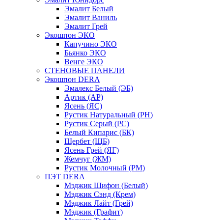
Эмалит Белый
Эмалит Ваниль
Эмалит Грей
Экошпон ЭКО
Капучино ЭКО
Бьянко ЭКО
Венге ЭКО
СТЕНОВЫЕ ПАНЕЛИ
Экошпон DERA
Эмалекс Белый (ЭБ)
Артик (АР)
Ясень (ЯС)
Рустик Натуральный (РН)
Рустик Серый (РС)
Белый Кипарис (БК)
Щербет (ЩБ)
Ясень Грей (ЯГ)
Жемчуг (ЖМ)
Рустик Молочный (РМ)
ПЭТ DERA
Мэджик Шифон (Белый)
Мэджик Сэнд (Крем)
Мэджик Лайт (Грей)
Мэджик (Графит)