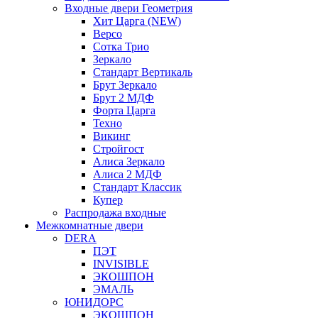
Входные двери Геометрия
Хит Царга (NEW)
Версо
Сотка Трио
Зеркало
Стандарт Вертикаль
Брут Зеркало
Брут 2 МДФ
Форта Царга
Техно
Викинг
Стройгост
Алиса Зеркало
Алиса 2 МДФ
Стандарт Классик
Купер
Распродажа входные
Межкомнатные двери
DERA
ПЭТ
INVISIBLE
ЭКОШПОН
ЭМАЛЬ
ЮНИДОРС
ЭКОШПОН