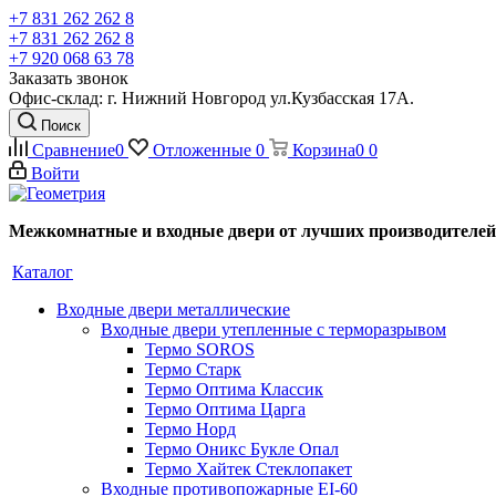
+7 831 262 262 8
+7 831 262 262 8
+7 920 068 63 78
Заказать звонок
Офис-склад: г. Нижний Новгород ул.Кузбасская 17А.
Поиск
Сравнение
0
Отложенные
0
Корзина
0
0
Войти
Межкомнатные и входные двери от лучших производителей
Каталог
Входные двери металлические
Входные двери утепленные с терморазрывом
Термо SOROS
Термо Старк
Термо Оптима Классик
Термо Оптима Царга
Термо Норд
Термо Оникс Букле Опал
Термо Хайтек Стеклопакет
Входные противопожарные EI-60