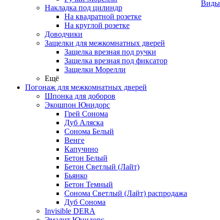
Виды
Накладка под цилиндр
На квадратной розетке
На круглой розетке
Доводчики
Защелки для межкомнатных дверей
Защелка врезная под ручки
Защелка врезная под фиксатор
Защелки Морелли
Ещё
Погонаж для межкомнатных дверей
Шпонка для доборов
Экошпон Юнидорс
Грей Сонома
Дуб Аляска
Сонома Белый
Венге
Капучино
Бетон Белый
Бетон Светлый (Лайт)
Бьянко
Бетон Темный
Сонома Светлый (Лайт) распродажа
Дуб Сонома
Invisible DERA
Эмалит Юнидорс