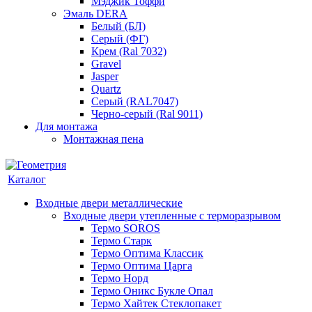
Мэджик Тоффи
Эмаль DERA
Белый (БЛ)
Серый (ФГ)
Крем (Ral 7032)
Gravel
Jasper
Quartz
Серый (RAL7047)
Черно-серый (Ral 9011)
Для монтажа
Монтажная пена
Каталог
Входные двери металлические
Входные двери утепленные с терморазрывом
Термо SOROS
Термо Старк
Термо Оптима Классик
Термо Оптима Царга
Термо Норд
Термо Оникс Букле Опал
Термо Хайтек Стеклопакет