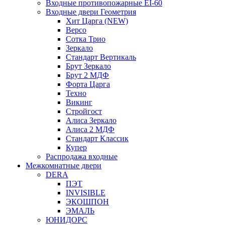
Входные противопожарные EI-60
Входные двери Геометрия
Хит Царга (NEW)
Версо
Сотка Трио
Зеркало
Стандарт Вертикаль
Брут Зеркало
Брут 2 МДФ
Форта Царга
Техно
Викинг
Стройгост
Алиса Зеркало
Алиса 2 МДФ
Стандарт Классик
Купер
Распродажа входные
Межкомнатные двери
DERA
ПЭТ
INVISIBLE
ЭКОШПОН
ЭМАЛЬ
ЮНИДОРС