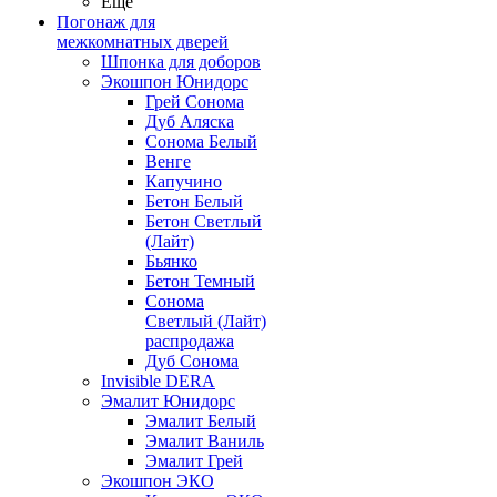
Ещё
Погонаж для
межкомнатных дверей
Шпонка для доборов
Экошпон Юнидорс
Грей Сонома
Дуб Аляска
Сонома Белый
Венге
Капучино
Бетон Белый
Бетон Светлый
(Лайт)
Бьянко
Бетон Темный
Сонома
Светлый (Лайт)
распродажа
Дуб Сонома
Invisible DERA
Эмалит Юнидорс
Эмалит Белый
Эмалит Ваниль
Эмалит Грей
Экошпон ЭКО