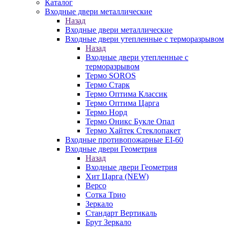
Каталог
Входные двери металлические
Назад
Входные двери металлические
Входные двери утепленные с терморазрывом
Назад
Входные двери утепленные с
терморазрывом
Термо SOROS
Термо Старк
Термо Оптима Классик
Термо Оптима Царга
Термо Норд
Термо Оникс Букле Опал
Термо Хайтек Стеклопакет
Входные противопожарные EI-60
Входные двери Геометрия
Назад
Входные двери Геометрия
Хит Царга (NEW)
Версо
Сотка Трио
Зеркало
Стандарт Вертикаль
Брут Зеркало