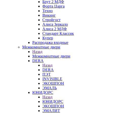
Брут 2 МДФ
Форта Царга
Техно
Викинг
Стройгост
Алиса Зеркало
Алиса 2 МДФ
Стандарт Классик
Купер
Распродажа входные
Межкомнатные двери
Назад
Межкомнатные двери
DERA
Назад
DERA
ПЭТ
INVISIBLE
ЭКОШПОН
ЭМАЛЬ
ЮНИДОРС
Назад
ЮНИДОРС
ЭКОШПОН
ЭМАЛИТ