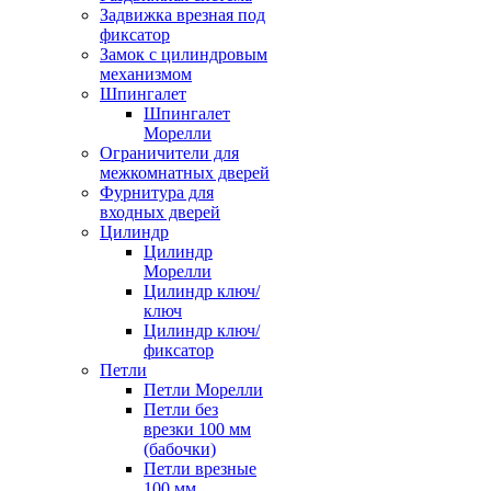
Задвижка врезная под
фиксатор
Замок с цилиндровым
механизмом
Шпингалет
Шпингалет
Морелли
Ограничители для
межкомнатных дверей
Фурнитура для
входных дверей
Цилиндр
Цилиндр
Морелли
Цилиндр ключ/
ключ
Цилиндр ключ/
фиксатор
Петли
Петли Морелли
Петли без
врезки 100 мм
(бабочки)
Петли врезные
100 мм