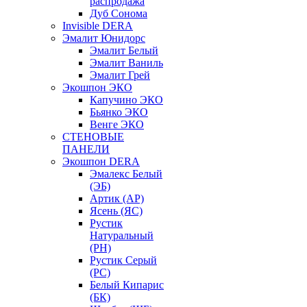
распродажа
Дуб Сонома
Invisible DERA
Эмалит Юнидорс
Эмалит Белый
Эмалит Ваниль
Эмалит Грей
Экошпон ЭКО
Капучино ЭКО
Бьянко ЭКО
Венге ЭКО
СТЕНОВЫЕ
ПАНЕЛИ
Экошпон DERA
Эмалекс Белый
(ЭБ)
Артик (АР)
Ясень (ЯС)
Рустик
Натуральный
(РН)
Рустик Серый
(РС)
Белый Кипарис
(БК)