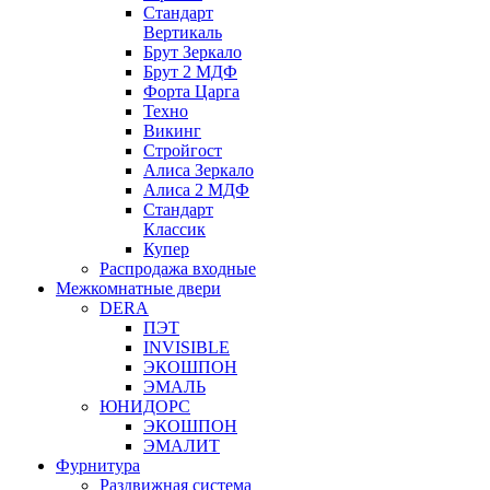
Стандарт
Вертикаль
Брут Зеркало
Брут 2 МДФ
Форта Царга
Техно
Викинг
Стройгост
Алиса Зеркало
Алиса 2 МДФ
Стандарт
Классик
Купер
Распродажа входные
Межкомнатные двери
DERA
ПЭТ
INVISIBLE
ЭКОШПОН
ЭМАЛЬ
ЮНИДОРС
ЭКОШПОН
ЭМАЛИТ
Фурнитура
Раздвижная система