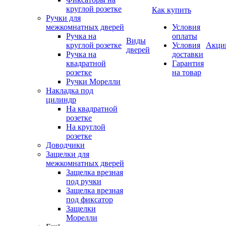
круглой розетке
Как купить
Ручки для
межкомнатных дверей
Условия
Ручка на
оплаты
Виды
круглой розетке
Условия
Акци
дверей
Ручка на
доставки
квадратной
Гарантия
розетке
на товар
Ручки Морелли
Накладка под
цилиндр
На квадратной
розетке
На круглой
розетке
Доводчики
Защелки для
межкомнатных дверей
Защелка врезная
под ручки
Защелка врезная
под фиксатор
Защелки
Морелли