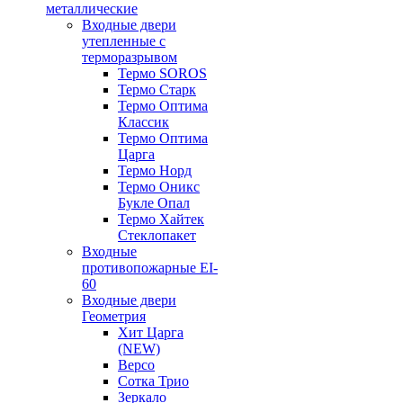
металлические
Входные двери
утепленные с
терморазрывом
Термо SOROS
Термо Старк
Термо Оптима
Классик
Термо Оптима
Царга
Термо Норд
Термо Оникс
Букле Опал
Термо Хайтек
Стеклопакет
Входные
противопожарные EI-
60
Входные двери
Геометрия
Хит Царга
(NEW)
Версо
Сотка Трио
Зеркало