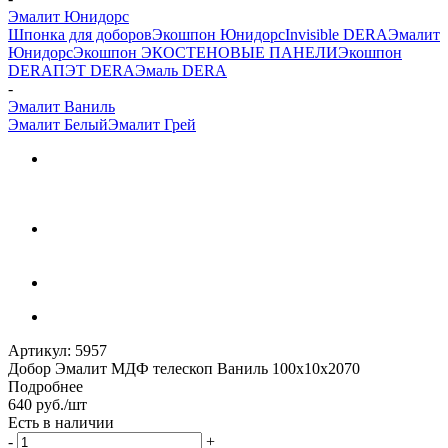
Эмалит Юнидорс
Шпонка для доборов
Экошпон Юнидорс
Invisible DERA
Эмалит
Юнидорс
Экошпон ЭКО
СТЕНОВЫЕ ПАНЕЛИ
Экошпон
DERA
ПЭТ DERA
Эмаль DERA
-
Эмалит Ваниль
Эмалит Белый
Эмалит Грей
Артикул:
5957
Добор Эмалит МДФ телескоп Ваниль 100х10х2070
Подробнее
640
руб.
/шт
Есть в наличии
-
+