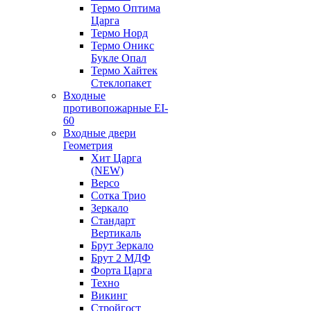
Термо Оптима
Царга
Термо Норд
Термо Оникс
Букле Опал
Термо Хайтек
Стеклопакет
Входные
противопожарные EI-
60
Входные двери
Геометрия
Хит Царга
(NEW)
Версо
Сотка Трио
Зеркало
Стандарт
Вертикаль
Брут Зеркало
Брут 2 МДФ
Форта Царга
Техно
Викинг
Стройгост