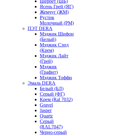
Щербет (ЩБ)
Ясень Грей (ЯГ)
Жемчуг (ЖМ)
Рустик
Молочный (РМ)
ПЭТ DERA
Мэджик Шифон
(Белый)
Мэджик Сэнд
(Крем)
Мэджик Лайт
(Грей)
Мэджик
(Графит)
Мэджик Тоффи
Эмаль DERA
Белый (БЛ)
Серый (ФГ)
Крем (Ral 7032)
Gravel
Jasper
Quartz
Серый
(RAL7047)
Черно-серый