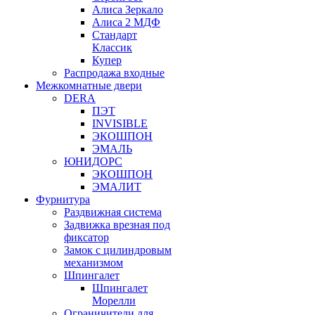
Алиса Зеркало
Алиса 2 МДФ
Стандарт
Классик
Купер
Распродажа входные
Межкомнатные двери
DERA
ПЭТ
INVISIBLE
ЭКОШПОН
ЭМАЛЬ
ЮНИДОРС
ЭКОШПОН
ЭМАЛИТ
Фурнитура
Раздвижная система
Задвижка врезная под
фиксатор
Замок с цилиндровым
механизмом
Шпингалет
Шпингалет
Морелли
Ограничители для