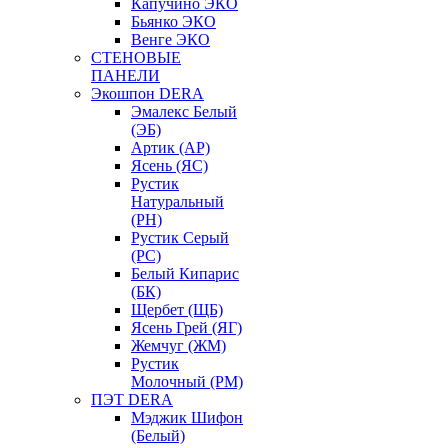
Капучино ЭКО
Бьянко ЭКО
Венге ЭКО
СТЕНОВЫЕ
ПАНЕЛИ
Экошпон DERA
Эмалекс Белый
(ЭБ)
Артик (АР)
Ясень (ЯС)
Рустик
Натуральный
(РН)
Рустик Серый
(РС)
Белый Кипарис
(БК)
Щербет (ЩБ)
Ясень Грей (ЯГ)
Жемчуг (ЖМ)
Рустик
Молочный (РМ)
ПЭТ DERA
Мэджик Шифон
(Белый)