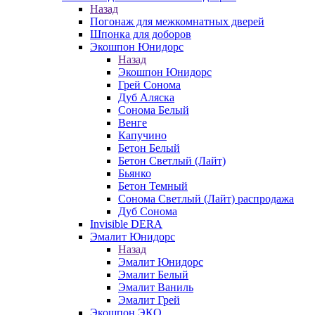
Назад
Погонаж для межкомнатных дверей
Шпонка для доборов
Экошпон Юнидорс
Назад
Экошпон Юнидорс
Грей Сонома
Дуб Аляска
Сонома Белый
Венге
Капучино
Бетон Белый
Бетон Светлый (Лайт)
Бьянко
Бетон Темный
Сонома Светлый (Лайт) распродажа
Дуб Сонома
Invisible DERA
Эмалит Юнидорс
Назад
Эмалит Юнидорс
Эмалит Белый
Эмалит Ваниль
Эмалит Грей
Экошпон ЭКО