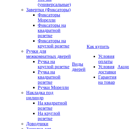
(универсальные)
Завертки (Фиксаторы)
Фиксаторы
Морелли
Фиксаторы на
квадратной
розетке
Фиксаторы на
круглой розетке
Как купить
Ручки для
межкомнатных дверей
Условия
Ручка на
оплаты
Виды
круглой розетке
Условия
Акци
дверей
Ручка на
доставки
квадратной
Гарантия
розетке
на товар
Ручки Морелли
Накладка под
цилиндр
На квадратной
розетке
На круглой
розетке
Доводчики
Защелки для