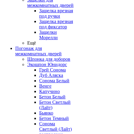
межкомнатных дверей
Защелка врезная
под ручки
Защелка врезная
под фиксатор
Защелки
Морелли
Ещё
Погонаж для
межкомнатных дверей
Шпонка для доборов
Экошпон Юнидорс
Грей Сонома
Дуб Аляска
Сонома Белый
Венге
Капучино
Бетон Белый
Бетон Светлый
(Лайт)
Бьянко
Бетон Темный
Сонома
Светлый (Лайт)