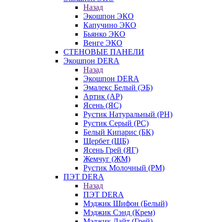
Назад
Экошпон ЭКО
Капучино ЭКО
Бьянко ЭКО
Венге ЭКО
СТЕНОВЫЕ ПАНЕЛИ
Экошпон DERA
Назад
Экошпон DERA
Эмалекс Белый (ЭБ)
Артик (АР)
Ясень (ЯС)
Рустик Натуральный (РН)
Рустик Серый (РС)
Белый Кипарис (БК)
Щербет (ЩБ)
Ясень Грей (ЯГ)
Жемчуг (ЖМ)
Рустик Молочный (РМ)
ПЭТ DERA
Назад
ПЭТ DERA
Мэджик Шифон (Белый)
Мэджик Сэнд (Крем)
Мэджик Лайт (Грей)