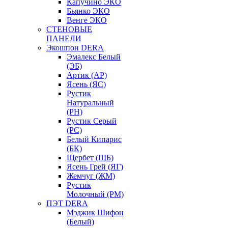
Капучино ЭКО
Бьянко ЭКО
Венге ЭКО
СТЕНОВЫЕ
ПАНЕЛИ
Экошпон DERA
Эмалекс Белый
(ЭБ)
Артик (АР)
Ясень (ЯС)
Рустик
Натуральный
(РН)
Рустик Серый
(РС)
Белый Кипарис
(БК)
Щербет (ЩБ)
Ясень Грей (ЯГ)
Жемчуг (ЖМ)
Рустик
Молочный (РМ)
ПЭТ DERA
Мэджик Шифон
(Белый)