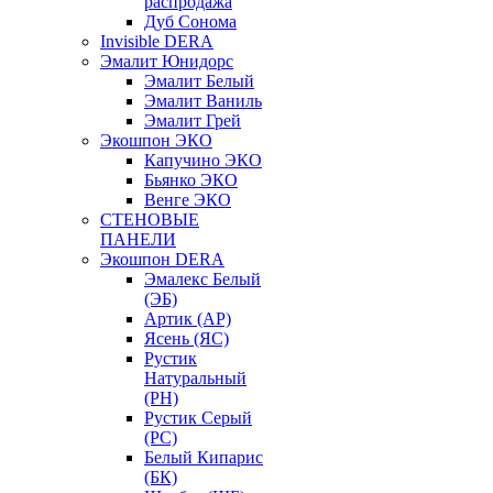
распродажа
Дуб Сонома
Invisible DERA
Эмалит Юнидорс
Эмалит Белый
Эмалит Ваниль
Эмалит Грей
Экошпон ЭКО
Капучино ЭКО
Бьянко ЭКО
Венге ЭКО
СТЕНОВЫЕ
ПАНЕЛИ
Экошпон DERA
Эмалекс Белый
(ЭБ)
Артик (АР)
Ясень (ЯС)
Рустик
Натуральный
(РН)
Рустик Серый
(РС)
Белый Кипарис
(БК)