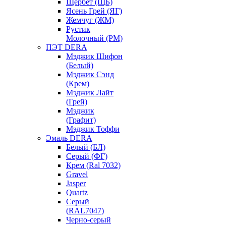
Щербет (ЩБ)
Ясень Грей (ЯГ)
Жемчуг (ЖМ)
Рустик
Молочный (РМ)
ПЭТ DERA
Мэджик Шифон
(Белый)
Мэджик Сэнд
(Крем)
Мэджик Лайт
(Грей)
Мэджик
(Графит)
Мэджик Тоффи
Эмаль DERA
Белый (БЛ)
Серый (ФГ)
Крем (Ral 7032)
Gravel
Jasper
Quartz
Серый
(RAL7047)
Черно-серый