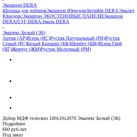
Экошпон DERA
Шпонка для доборов
Экошпон Юнидорс
Invisible DERA
Эмалит
Юнидорс
Экошпон ЭКО
СТЕНОВЫЕ ПАНЕЛИ
Экошпон
DERA
ПЭТ DERA
Эмаль DERA
-
Эмалекс Белый (ЭБ)
Артик (АР)
Ясень (ЯС)
Рустик Натуральный (РН)
Рустик
Серый (РС)
Белый Кипарис (БК)
Щербет (ЩБ)
Ясень Грей
(ЯГ)
Жемчуг (ЖМ)
Рустик Молочный (РМ)
Добор МДФ телескоп 100х10х2070 Эмалекс Белый (ЭБ)
Подробнее
660
руб.
/шт
Под заказ