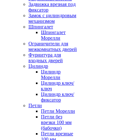
Задвижка врезная под
фиксатор
Замок с цилиндровым
механизмом
Шпингалет
Шпингалет
Морелли
Ограничители для
межкомнатных дверей
Фурнитура для
входных дверей
Цилиндр
Цилиндр
Морелли
Цилиндр ключ/
ключ
Цилиндр ключ/
фиксатор
Петли
Петли Морелли
Петли без
врезки 100 мм
(бабочки)
Петли врезные
100 мм