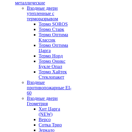
металлические
Входные двери
утепленные с
терморазрывом
Термо SOROS
Термо Старк
Термо Оптима
Классик
Термо Оптима
Царга
Термо Норд
Термо Оникс
Букле Опал
Термо Хайтек
Стеклопакет
Входные
противопожарные EI-
60
Входные двери
Геометрия
Хит Царга
(NEW)
Версо
Сотка Трио
Зеркало