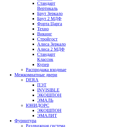
Стандарт
Вертикаль
Брут Зеркало
Брут 2 МДФ
Форта Царга
Техно
Викинг
Стройгост
Алиса Зеркало
Алиса 2 МДФ
Стандарт
Классик
Купер
Распродажа входные
Межкомнатные двери
DERA
ПЭТ
INVISIBLE
ЭКОШПОН
ЭМАЛЬ
ЮНИДОРС
ЭКОШПОН
ЭМАЛИТ
Фурнитура
Раздвижная система