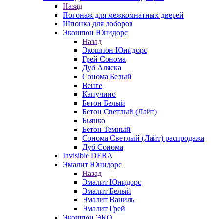
Назад
Погонаж для межкомнатных дверей
Шпонка для доборов
Экошпон Юнидорс
Назад
Экошпон Юнидорс
Грей Сонома
Дуб Аляска
Сонома Белый
Венге
Капучино
Бетон Белый
Бетон Светлый (Лайт)
Бьянко
Бетон Темный
Сонома Светлый (Лайт) распродажа
Дуб Сонома
Invisible DERA
Эмалит Юнидорс
Назад
Эмалит Юнидорс
Эмалит Белый
Эмалит Ваниль
Эмалит Грей
Экошпон ЭКО