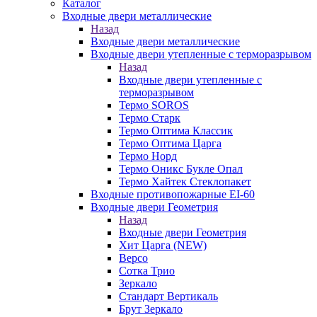
Каталог
Входные двери металлические
Назад
Входные двери металлические
Входные двери утепленные с терморазрывом
Назад
Входные двери утепленные с
терморазрывом
Термо SOROS
Термо Старк
Термо Оптима Классик
Термо Оптима Царга
Термо Норд
Термо Оникс Букле Опал
Термо Хайтек Стеклопакет
Входные противопожарные EI-60
Входные двери Геометрия
Назад
Входные двери Геометрия
Хит Царга (NEW)
Версо
Сотка Трио
Зеркало
Стандарт Вертикаль
Брут Зеркало