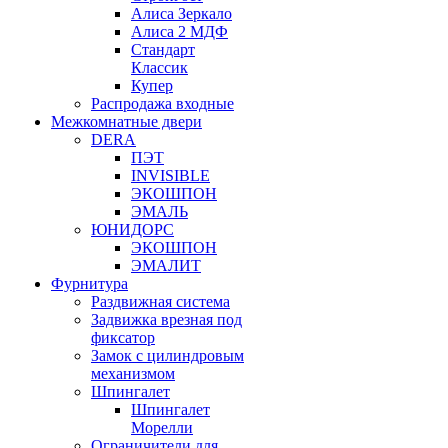
Алиса Зеркало
Алиса 2 МДФ
Стандарт
Классик
Купер
Распродажа входные
Межкомнатные двери
DERA
ПЭТ
INVISIBLE
ЭКОШПОН
ЭМАЛЬ
ЮНИДОРС
ЭКОШПОН
ЭМАЛИТ
Фурнитура
Раздвижная система
Задвижка врезная под
фиксатор
Замок с цилиндровым
механизмом
Шпингалет
Шпингалет
Морелли
Ограничители для