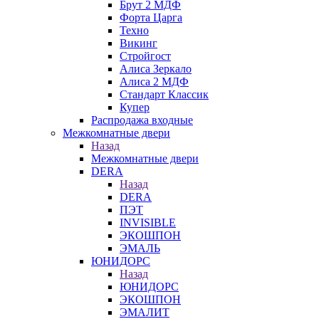
Брут 2 МДФ
Форта Царга
Техно
Викинг
Стройгост
Алиса Зеркало
Алиса 2 МДФ
Стандарт Классик
Купер
Распродажа входные
Межкомнатные двери
Назад
Межкомнатные двери
DERA
Назад
DERA
ПЭТ
INVISIBLE
ЭКОШПОН
ЭМАЛЬ
ЮНИДОРС
Назад
ЮНИДОРС
ЭКОШПОН
ЭМАЛИТ