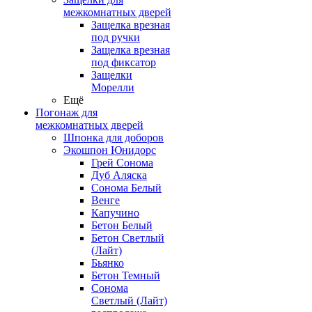
межкомнатных дверей
Защелка врезная
под ручки
Защелка врезная
под фиксатор
Защелки
Морелли
Ещё
Погонаж для
межкомнатных дверей
Шпонка для доборов
Экошпон Юнидорс
Грей Сонома
Дуб Аляска
Сонома Белый
Венге
Капучино
Бетон Белый
Бетон Светлый
(Лайт)
Бьянко
Бетон Темный
Сонома
Светлый (Лайт)