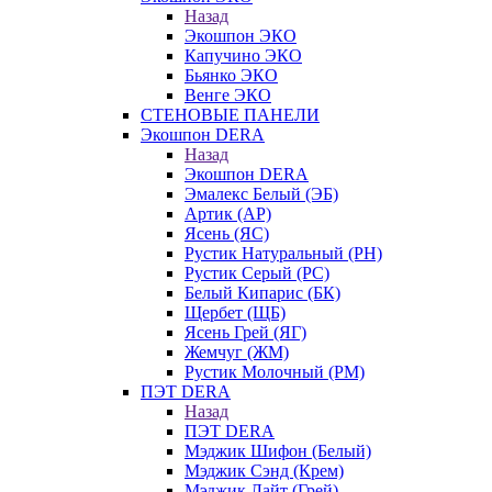
Назад
Экошпон ЭКО
Капучино ЭКО
Бьянко ЭКО
Венге ЭКО
СТЕНОВЫЕ ПАНЕЛИ
Экошпон DERA
Назад
Экошпон DERA
Эмалекс Белый (ЭБ)
Артик (АР)
Ясень (ЯС)
Рустик Натуральный (РН)
Рустик Серый (РС)
Белый Кипарис (БК)
Щербет (ЩБ)
Ясень Грей (ЯГ)
Жемчуг (ЖМ)
Рустик Молочный (РМ)
ПЭТ DERA
Назад
ПЭТ DERA
Мэджик Шифон (Белый)
Мэджик Сэнд (Крем)
Мэджик Лайт (Грей)