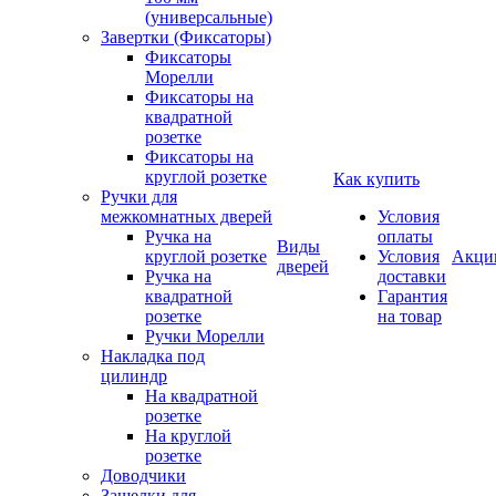
(универсальные)
Завертки (Фиксаторы)
Фиксаторы
Морелли
Фиксаторы на
квадратной
розетке
Фиксаторы на
круглой розетке
Как купить
Ручки для
межкомнатных дверей
Условия
Ручка на
оплаты
Виды
круглой розетке
Условия
Акци
дверей
Ручка на
доставки
квадратной
Гарантия
розетке
на товар
Ручки Морелли
Накладка под
цилиндр
На квадратной
розетке
На круглой
розетке
Доводчики
Защелки для