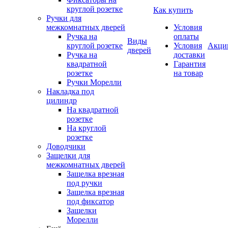
круглой розетке
Как купить
Ручки для
межкомнатных дверей
Условия
Ручка на
оплаты
Виды
круглой розетке
Условия
Акци
дверей
Ручка на
доставки
квадратной
Гарантия
розетке
на товар
Ручки Морелли
Накладка под
цилиндр
На квадратной
розетке
На круглой
розетке
Доводчики
Защелки для
межкомнатных дверей
Защелка врезная
под ручки
Защелка врезная
под фиксатор
Защелки
Морелли