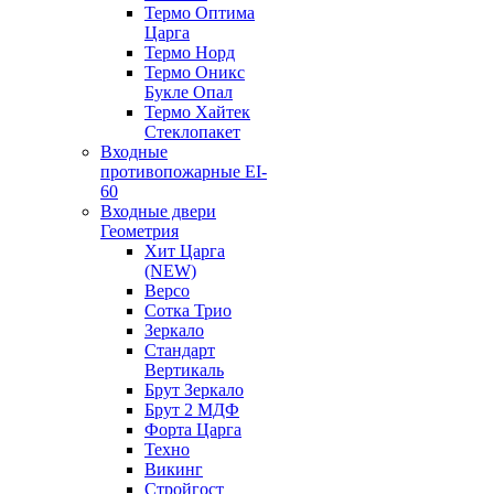
Термо Оптима
Царга
Термо Норд
Термо Оникс
Букле Опал
Термо Хайтек
Стеклопакет
Входные
противопожарные EI-
60
Входные двери
Геометрия
Хит Царга
(NEW)
Версо
Сотка Трио
Зеркало
Стандарт
Вертикаль
Брут Зеркало
Брут 2 МДФ
Форта Царга
Техно
Викинг
Стройгост