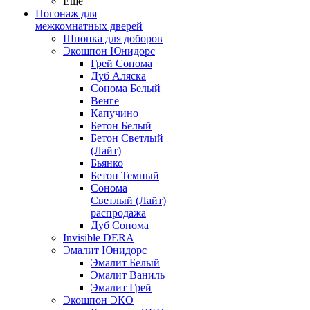
Ещё
Погонаж для
межкомнатных дверей
Шпонка для доборов
Экошпон Юнидорс
Грей Сонома
Дуб Аляска
Сонома Белый
Венге
Капучино
Бетон Белый
Бетон Светлый
(Лайт)
Бьянко
Бетон Темный
Сонома
Светлый (Лайт)
распродажа
Дуб Сонома
Invisible DERA
Эмалит Юнидорс
Эмалит Белый
Эмалит Ваниль
Эмалит Грей
Экошпон ЭКО