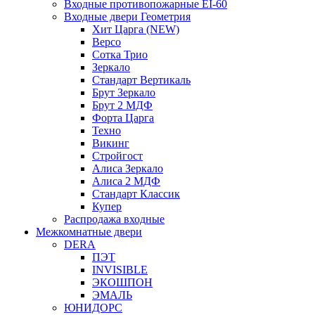
Входные противопожарные EI-60
Входные двери Геометрия
Хит Царга (NEW)
Версо
Сотка Трио
Зеркало
Стандарт Вертикаль
Брут Зеркало
Брут 2 МДФ
Форта Царга
Техно
Викинг
Стройгост
Алиса Зеркало
Алиса 2 МДФ
Стандарт Классик
Купер
Распродажа входные
Межкомнатные двери
DERA
ПЭТ
INVISIBLE
ЭКОШПОН
ЭМАЛЬ
ЮНИДОРС