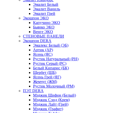
Эмалит Белый
Эмалит Ваниль
Эмалит Грей
Экошпон ЭКО
Капучино ЭКО
Бьянко ЭКО
Венге ЭКО
СТЕНОВЫЕ ПАНЕЛИ
Экошпон DERA
Эмалекс Белый (ЭБ)
Артик (АР)
Ясень (ЯС)
Рустик Натуральный (РН)
Рустик Серый (РС)
Белый Кипарис (БК)
Щербет (ЩБ)
Ясень Грей (ЯГ)
Жемчуг (ЖМ)
Рустик Молочный (РМ)
ПЭТ DERA
Мэджик Шифон (Белый)
Мэджик Сэнд (Крем)
Мэджик Лайт (Грей)
Мэджик (Графит)