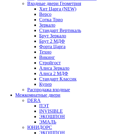
Входные двери Геометрия
Хит Царга (NEW)
Версо
Сотка Трио
Зеркало
Стандарт Вертикаль
Брут Зеркало
Брут 2 МДФ
Форта Царга
Техно
Викинг
Стройгост
Алиса Зеркало
Алиса 2 МДФ
Стандарт Классик
Купер
Распродажа входные
Межкомнатные двери
DERA
ПЭТ
INVISIBLE
ЭКОШПОН
ЭМАЛЬ
ЮНИДОРС
ЭКОШПОН