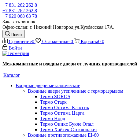
+7 831 262 262 8
+7 831 262 262 8
+7 920 068 63 78
Заказать звонок
Офис-склад: г. Нижний Новгород ул.Кузбасская 17А.
Поиск
Сравнение
0
Отложенные
0
Корзина
0
0
Войти
Межкомнатные и входные двери от лучших производителей
Каталог
Входные двери металлические
Входные двери утепленные с терморазрывом
Термо SOROS
Термо Старк
Термо Оптима Классик
Термо Оптима Царга
Термо Норд
Термо Оникс Букле Опал
Термо Хайтек Стеклопакет
Входные противопожарные EI-60