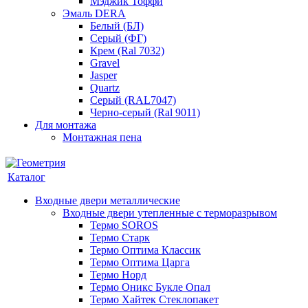
Мэджик Тоффи
Эмаль DERA
Белый (БЛ)
Серый (ФГ)
Крем (Ral 7032)
Gravel
Jasper
Quartz
Серый (RAL7047)
Черно-серый (Ral 9011)
Для монтажа
Монтажная пена
Каталог
Входные двери металлические
Входные двери утепленные с терморазрывом
Термо SOROS
Термо Старк
Термо Оптима Классик
Термо Оптима Царга
Термо Норд
Термо Оникс Букле Опал
Термо Хайтек Стеклопакет