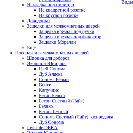
Виды
Накладка под цилиндр
На квадратной розетке
На круглой розетке
Доводчики
Защелки для межкомнатных дверей
Защелка врезная под ручки
Защелка врезная под фиксатор
Защелки Морелли
Ещё
Погонаж для межкомнатных дверей
Шпонка для доборов
Экошпон Юнидорс
Грей Сонома
Дуб Аляска
Сонома Белый
Венге
Капучино
Бетон Белый
Бетон Светлый (Лайт)
Бьянко
Бетон Темный
Сонома Светлый (Лайт) распродажа
Дуб Сонома
Invisible DERA
Эмалит Юнидорс