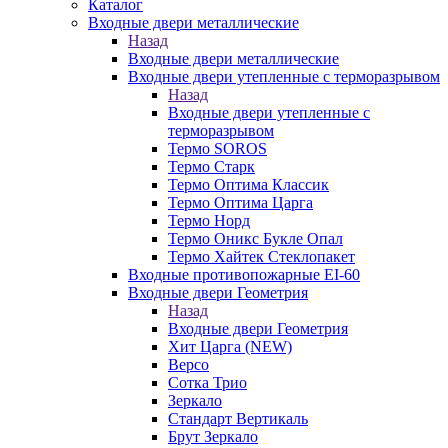
Каталог
Входные двери металлические
Назад
Входные двери металлические
Входные двери утепленные с терморазрывом
Назад
Входные двери утепленные с
терморазрывом
Термо SOROS
Термо Старк
Термо Оптима Классик
Термо Оптима Царга
Термо Норд
Термо Оникс Букле Опал
Термо Хайтек Стеклопакет
Входные противопожарные EI-60
Входные двери Геометрия
Назад
Входные двери Геометрия
Хит Царга (NEW)
Версо
Сотка Трио
Зеркало
Стандарт Вертикаль
Брут Зеркало