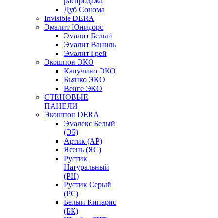
распродажа
Дуб Сонома
Invisible DERA
Эмалит Юнидорс
Эмалит Белый
Эмалит Ваниль
Эмалит Грей
Экошпон ЭКО
Капучино ЭКО
Бьянко ЭКО
Венге ЭКО
СТЕНОВЫЕ
ПАНЕЛИ
Экошпон DERA
Эмалекс Белый
(ЭБ)
Артик (АР)
Ясень (ЯС)
Рустик
Натуральный
(РН)
Рустик Серый
(РС)
Белый Кипарис
(БК)