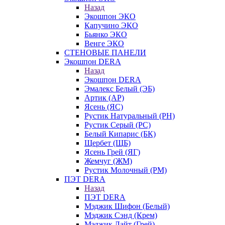
Назад
Экошпон ЭКО
Капучино ЭКО
Бьянко ЭКО
Венге ЭКО
СТЕНОВЫЕ ПАНЕЛИ
Экошпон DERA
Назад
Экошпон DERA
Эмалекс Белый (ЭБ)
Артик (АР)
Ясень (ЯС)
Рустик Натуральный (РН)
Рустик Серый (РС)
Белый Кипарис (БК)
Щербет (ЩБ)
Ясень Грей (ЯГ)
Жемчуг (ЖМ)
Рустик Молочный (РМ)
ПЭТ DERA
Назад
ПЭТ DERA
Мэджик Шифон (Белый)
Мэджик Сэнд (Крем)
Мэджик Лайт (Грей)