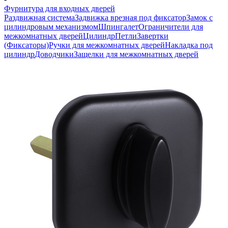
Фурнитура для входных дверей
Раздвижная система
Задвижка врезная под фиксатор
Замок с
цилиндровым механизмом
Шпингалет
Ограничители для
межкомнатных дверей
Цилиндр
Петли
Завертки
(Фиксаторы)
Ручки для межкомнатных дверей
Накладка под
цилиндр
Доводчики
Защелки для межкомнатных дверей