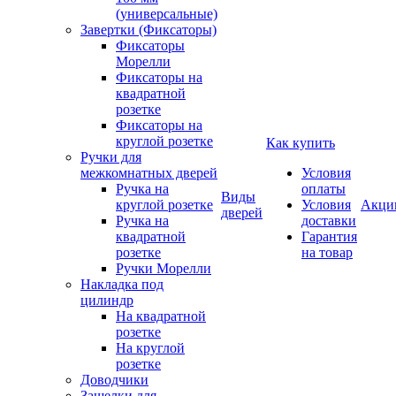
(универсальные)
Завертки (Фиксаторы)
Фиксаторы
Морелли
Фиксаторы на
квадратной
розетке
Фиксаторы на
круглой розетке
Как купить
Ручки для
межкомнатных дверей
Условия
Ручка на
оплаты
Виды
круглой розетке
Условия
Акци
дверей
Ручка на
доставки
квадратной
Гарантия
розетке
на товар
Ручки Морелли
Накладка под
цилиндр
На квадратной
розетке
На круглой
розетке
Доводчики
Защелки для