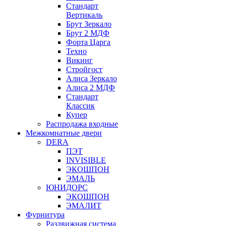
Стандарт
Вертикаль
Брут Зеркало
Брут 2 МДФ
Форта Царга
Техно
Викинг
Стройгост
Алиса Зеркало
Алиса 2 МДФ
Стандарт
Классик
Купер
Распродажа входные
Межкомнатные двери
DERA
ПЭТ
INVISIBLE
ЭКОШПОН
ЭМАЛЬ
ЮНИДОРС
ЭКОШПОН
ЭМАЛИТ
Фурнитура
Раздвижная система