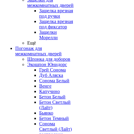
межкомнатных дверей
Защелка врезная
под ручки
Защелка врезная
под фиксатор
Защелки
Морелли
Ещё
Погонаж для
межкомнатных дверей
Шпонка для доборов
Экошпон Юнидорс
Грей Сонома
Дуб Аляска
Сонома Белый
Венге
Капучино
Бетон Белый
Бетон Светлый
(Лайт)
Бьянко
Бетон Темный
Сонома
Светлый (Лайт)