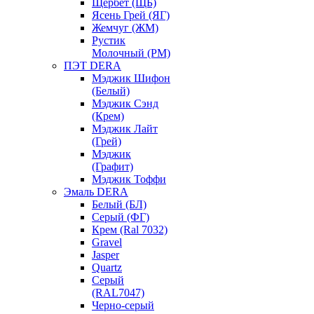
Щербет (ЩБ)
Ясень Грей (ЯГ)
Жемчуг (ЖМ)
Рустик
Молочный (РМ)
ПЭТ DERA
Мэджик Шифон
(Белый)
Мэджик Сэнд
(Крем)
Мэджик Лайт
(Грей)
Мэджик
(Графит)
Мэджик Тоффи
Эмаль DERA
Белый (БЛ)
Серый (ФГ)
Крем (Ral 7032)
Gravel
Jasper
Quartz
Серый
(RAL7047)
Черно-серый