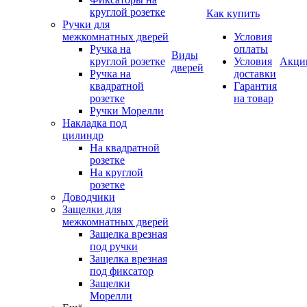
круглой розетке
Как купить
Ручки для
межкомнатных дверей
Условия
Ручка на
оплаты
Виды
круглой розетке
Условия
Акци
дверей
Ручка на
доставки
квадратной
Гарантия
розетке
на товар
Ручки Морелли
Накладка под
цилиндр
На квадратной
розетке
На круглой
розетке
Доводчики
Защелки для
межкомнатных дверей
Защелка врезная
под ручки
Защелка врезная
под фиксатор
Защелки
Морелли