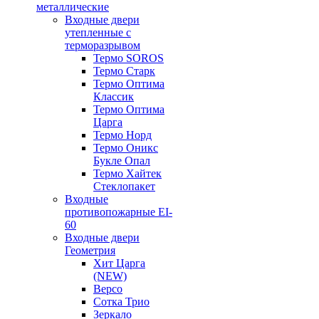
металлические
Входные двери
утепленные с
терморазрывом
Термо SOROS
Термо Старк
Термо Оптима
Классик
Термо Оптима
Царга
Термо Норд
Термо Оникс
Букле Опал
Термо Хайтек
Стеклопакет
Входные
противопожарные EI-
60
Входные двери
Геометрия
Хит Царга
(NEW)
Версо
Сотка Трио
Зеркало