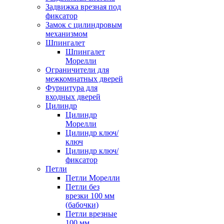
Задвижка врезная под
фиксатор
Замок с цилиндровым
механизмом
Шпингалет
Шпингалет
Морелли
Ограничители для
межкомнатных дверей
Фурнитура для
входных дверей
Цилиндр
Цилиндр
Морелли
Цилиндр ключ/
ключ
Цилиндр ключ/
фиксатор
Петли
Петли Морелли
Петли без
врезки 100 мм
(бабочки)
Петли врезные
100 мм