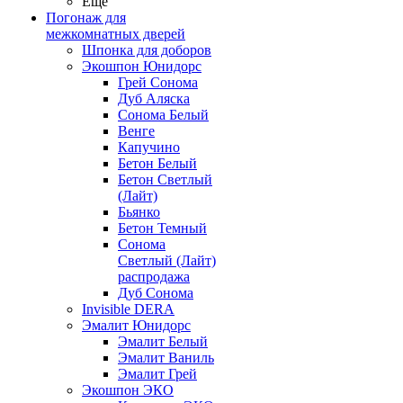
Ещё
Погонаж для
межкомнатных дверей
Шпонка для доборов
Экошпон Юнидорс
Грей Сонома
Дуб Аляска
Сонома Белый
Венге
Капучино
Бетон Белый
Бетон Светлый
(Лайт)
Бьянко
Бетон Темный
Сонома
Светлый (Лайт)
распродажа
Дуб Сонома
Invisible DERA
Эмалит Юнидорс
Эмалит Белый
Эмалит Ваниль
Эмалит Грей
Экошпон ЭКО