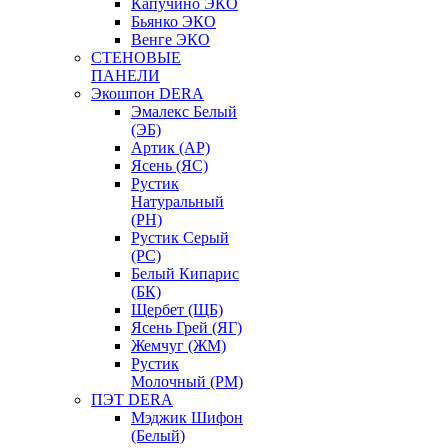
Капучино ЭКО
Бьянко ЭКО
Венге ЭКО
СТЕНОВЫЕ
ПАНЕЛИ
Экошпон DERA
Эмалекс Белый
(ЭБ)
Артик (АР)
Ясень (ЯС)
Рустик
Натуральный
(РН)
Рустик Серый
(РС)
Белый Кипарис
(БК)
Щербет (ЩБ)
Ясень Грей (ЯГ)
Жемчуг (ЖМ)
Рустик
Молочный (РМ)
ПЭТ DERA
Мэджик Шифон
(Белый)