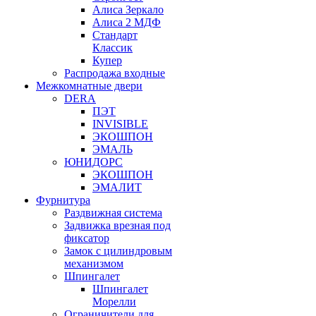
Алиса Зеркало
Алиса 2 МДФ
Стандарт
Классик
Купер
Распродажа входные
Межкомнатные двери
DERA
ПЭТ
INVISIBLE
ЭКОШПОН
ЭМАЛЬ
ЮНИДОРС
ЭКОШПОН
ЭМАЛИТ
Фурнитура
Раздвижная система
Задвижка врезная под
фиксатор
Замок с цилиндровым
механизмом
Шпингалет
Шпингалет
Морелли
Ограничители для