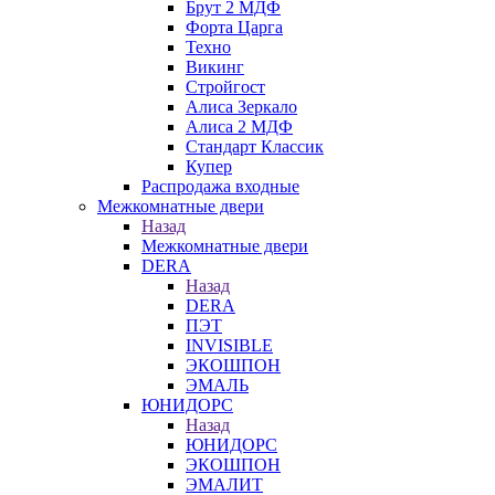
Брут 2 МДФ
Форта Царга
Техно
Викинг
Стройгост
Алиса Зеркало
Алиса 2 МДФ
Стандарт Классик
Купер
Распродажа входные
Межкомнатные двери
Назад
Межкомнатные двери
DERA
Назад
DERA
ПЭТ
INVISIBLE
ЭКОШПОН
ЭМАЛЬ
ЮНИДОРС
Назад
ЮНИДОРС
ЭКОШПОН
ЭМАЛИТ