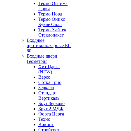
Термо Оптима
Царга
Термо Норд
Термо Оникс
Букле Опал
Термо Хайтек
Стеклопакет
Входные
противопожарные EI-
60
Входные двери
Геометрия
Хит Царга
(NEW)
Версо
Сотка Трио
Зеркало
Стандарт
Вертикаль
Брут Зеркало
Брут 2 МДФ
Форта Царга
Техно
Викинг
Стройгост