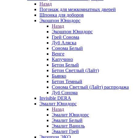
Назад
Погонаж для межкомнатных дверей
Шпонка для доборов
Экошпон Юнидорс
Назад
Экошпон Юнидорс
Грей Сонома
Дуб Аляска
Сонома Белый
Венге
Капучино
Бетон Белый
Бетон Светлый (Лайт)
Бьянко
Бетон Темный
Сонома Светлый (Лайт) распродажа
Дуб Сонома
Invisible DERA
Эмалит Юнидорс
Назад
Эмалит Юнидорс
Эмалит Белый
Эмалит Ваниль
Эмалит Грей
Экошпон ЭКО