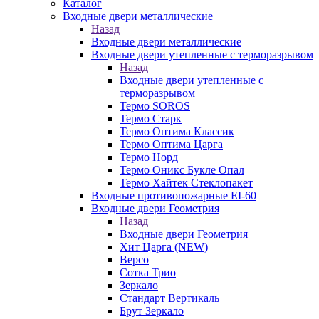
Каталог
Входные двери металлические
Назад
Входные двери металлические
Входные двери утепленные с терморазрывом
Назад
Входные двери утепленные с
терморазрывом
Термо SOROS
Термо Старк
Термо Оптима Классик
Термо Оптима Царга
Термо Норд
Термо Оникс Букле Опал
Термо Хайтек Стеклопакет
Входные противопожарные EI-60
Входные двери Геометрия
Назад
Входные двери Геометрия
Хит Царга (NEW)
Версо
Сотка Трио
Зеркало
Стандарт Вертикаль
Брут Зеркало