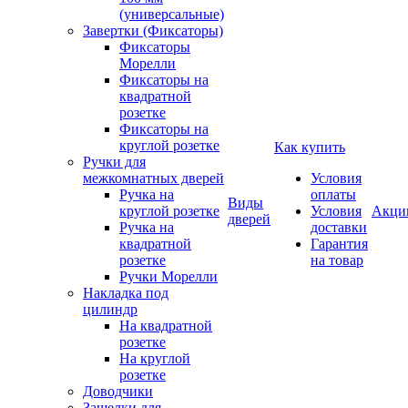
(универсальные)
Завертки (Фиксаторы)
Фиксаторы
Морелли
Фиксаторы на
квадратной
розетке
Фиксаторы на
круглой розетке
Как купить
Ручки для
межкомнатных дверей
Условия
Ручка на
оплаты
Виды
круглой розетке
Условия
Акци
дверей
Ручка на
доставки
квадратной
Гарантия
розетке
на товар
Ручки Морелли
Накладка под
цилиндр
На квадратной
розетке
На круглой
розетке
Доводчики
Защелки для