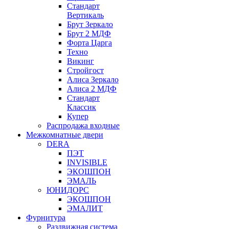
Стандарт
Вертикаль
Брут Зеркало
Брут 2 МДФ
Форта Царга
Техно
Викинг
Стройгост
Алиса Зеркало
Алиса 2 МДФ
Стандарт
Классик
Купер
Распродажа входные
Межкомнатные двери
DERA
ПЭТ
INVISIBLE
ЭКОШПОН
ЭМАЛЬ
ЮНИДОРС
ЭКОШПОН
ЭМАЛИТ
Фурнитура
Раздвижная система