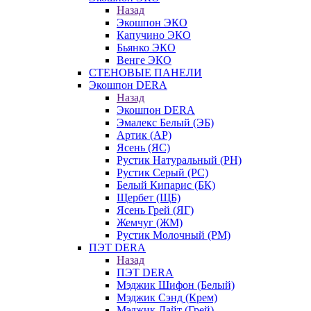
Назад
Экошпон ЭКО
Капучино ЭКО
Бьянко ЭКО
Венге ЭКО
СТЕНОВЫЕ ПАНЕЛИ
Экошпон DERA
Назад
Экошпон DERA
Эмалекс Белый (ЭБ)
Артик (АР)
Ясень (ЯС)
Рустик Натуральный (РН)
Рустик Серый (РС)
Белый Кипарис (БК)
Щербет (ЩБ)
Ясень Грей (ЯГ)
Жемчуг (ЖМ)
Рустик Молочный (РМ)
ПЭТ DERA
Назад
ПЭТ DERA
Мэджик Шифон (Белый)
Мэджик Сэнд (Крем)
Мэджик Лайт (Грей)