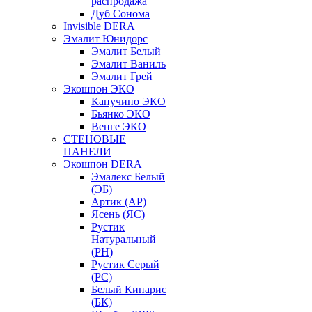
распродажа
Дуб Сонома
Invisible DERA
Эмалит Юнидорс
Эмалит Белый
Эмалит Ваниль
Эмалит Грей
Экошпон ЭКО
Капучино ЭКО
Бьянко ЭКО
Венге ЭКО
СТЕНОВЫЕ
ПАНЕЛИ
Экошпон DERA
Эмалекс Белый
(ЭБ)
Артик (АР)
Ясень (ЯС)
Рустик
Натуральный
(РН)
Рустик Серый
(РС)
Белый Кипарис
(БК)