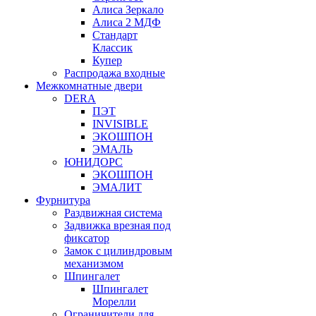
Алиса Зеркало
Алиса 2 МДФ
Стандарт
Классик
Купер
Распродажа входные
Межкомнатные двери
DERA
ПЭТ
INVISIBLE
ЭКОШПОН
ЭМАЛЬ
ЮНИДОРС
ЭКОШПОН
ЭМАЛИТ
Фурнитура
Раздвижная система
Задвижка врезная под
фиксатор
Замок с цилиндровым
механизмом
Шпингалет
Шпингалет
Морелли
Ограничители для