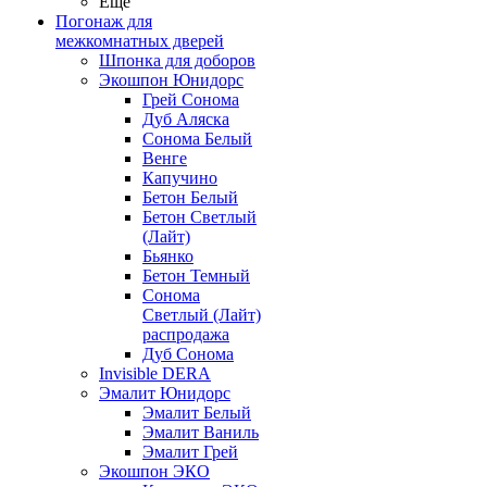
Ещё
Погонаж для
межкомнатных дверей
Шпонка для доборов
Экошпон Юнидорс
Грей Сонома
Дуб Аляска
Сонома Белый
Венге
Капучино
Бетон Белый
Бетон Светлый
(Лайт)
Бьянко
Бетон Темный
Сонома
Светлый (Лайт)
распродажа
Дуб Сонома
Invisible DERA
Эмалит Юнидорс
Эмалит Белый
Эмалит Ваниль
Эмалит Грей
Экошпон ЭКО