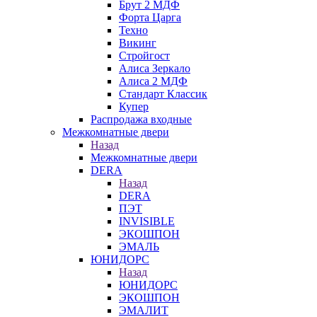
Брут 2 МДФ
Форта Царга
Техно
Викинг
Стройгост
Алиса Зеркало
Алиса 2 МДФ
Стандарт Классик
Купер
Распродажа входные
Межкомнатные двери
Назад
Межкомнатные двери
DERA
Назад
DERA
ПЭТ
INVISIBLE
ЭКОШПОН
ЭМАЛЬ
ЮНИДОРС
Назад
ЮНИДОРС
ЭКОШПОН
ЭМАЛИТ