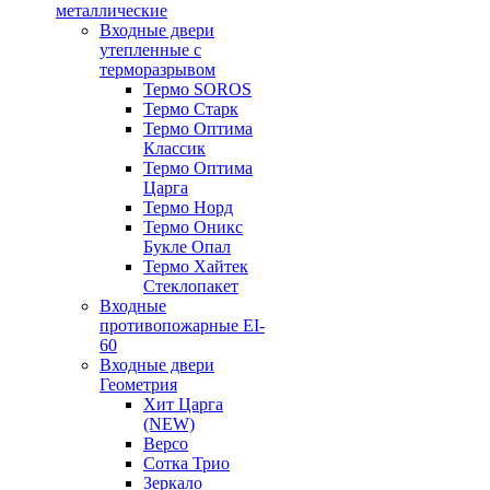
металлические
Входные двери
утепленные с
терморазрывом
Термо SOROS
Термо Старк
Термо Оптима
Классик
Термо Оптима
Царга
Термо Норд
Термо Оникс
Букле Опал
Термо Хайтек
Стеклопакет
Входные
противопожарные EI-
60
Входные двери
Геометрия
Хит Царга
(NEW)
Версо
Сотка Трио
Зеркало