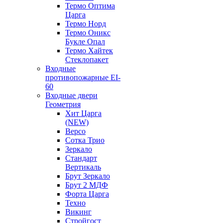
Термо Оптима
Царга
Термо Норд
Термо Оникс
Букле Опал
Термо Хайтек
Стеклопакет
Входные
противопожарные EI-
60
Входные двери
Геометрия
Хит Царга
(NEW)
Версо
Сотка Трио
Зеркало
Стандарт
Вертикаль
Брут Зеркало
Брут 2 МДФ
Форта Царга
Техно
Викинг
Стройгост