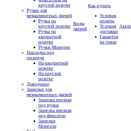
круглой розетке
Как купить
Ручки для
межкомнатных дверей
Условия
Ручка на
оплаты
Виды
круглой розетке
Условия
Акци
дверей
Ручка на
доставки
квадратной
Гарантия
розетке
на товар
Ручки Морелли
Накладка под
цилиндр
На квадратной
розетке
На круглой
розетке
Доводчики
Защелки для
межкомнатных дверей
Защелка врезная
под ручки
Защелка врезная
под фиксатор
Защелки
Морелли