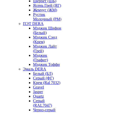
Щербет (ЩБ)
Ясень Грей (ЯГ)
Жемчуг (ЖМ)
Рустик
Молочный (РМ)
ПЭТ DERA
Мэджик Шифон
(Белый)
Мэджик Сэнд
(Крем)
Мэджик Лайт
(Грей)
Мэджик
(Графит)
Мэджик Тоффи
Эмаль DERA
Белый (БЛ)
Серый (ФГ)
Крем (Ral 7032)
Gravel
Jasper
Quartz
Серый
(RAL7047)
Черно-серый