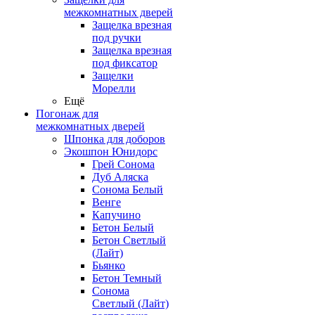
межкомнатных дверей
Защелка врезная
под ручки
Защелка врезная
под фиксатор
Защелки
Морелли
Ещё
Погонаж для
межкомнатных дверей
Шпонка для доборов
Экошпон Юнидорс
Грей Сонома
Дуб Аляска
Сонома Белый
Венге
Капучино
Бетон Белый
Бетон Светлый
(Лайт)
Бьянко
Бетон Темный
Сонома
Светлый (Лайт)