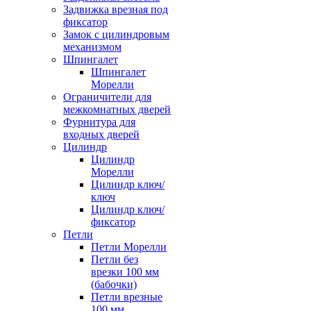
Задвижка врезная под
фиксатор
Замок с цилиндровым
механизмом
Шпингалет
Шпингалет
Морелли
Ограничители для
межкомнатных дверей
Фурнитура для
входных дверей
Цилиндр
Цилиндр
Морелли
Цилиндр ключ/
ключ
Цилиндр ключ/
фиксатор
Петли
Петли Морелли
Петли без
врезки 100 мм
(бабочки)
Петли врезные
100 мм