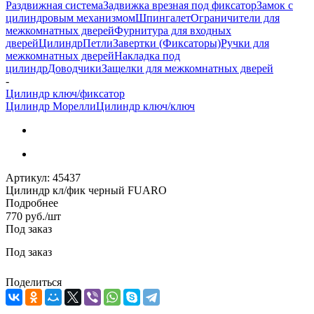
Раздвижная система
Задвижка врезная под фиксатор
Замок с
цилиндровым механизмом
Шпингалет
Ограничители для
межкомнатных дверей
Фурнитура для входных
дверей
Цилиндр
Петли
Завертки (Фиксаторы)
Ручки для
межкомнатных дверей
Накладка под
цилиндр
Доводчики
Защелки для межкомнатных дверей
-
Цилиндр ключ/фиксатор
Цилиндр Морелли
Цилиндр ключ/ключ
Артикул:
45437
Цилиндр кл/фик черный FUARO
Подробнее
770
руб.
/шт
Под заказ
Под заказ
Поделиться