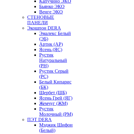
Капучино ЭКО
Бьянко ЭКО
Венге ЭКО
СТЕНОВЫЕ
ПАНЕЛИ
Экошпон DERA
Эмалекс Белый
(ЭБ)
Артик (АР)
Ясень (ЯС)
Рустик
Натуральный
(РН)
Рустик Серый
(РС)
Белый Кипарис
(БК)
Щербет (ЩБ)
Ясень Грей (ЯГ)
Жемчуг (ЖМ)
Рустик
Молочный (РМ)
ПЭТ DERA
Мэджик Шифон
(Белый)