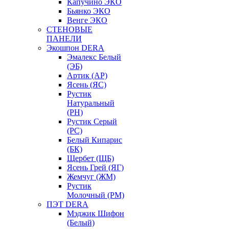
Капучино ЭКО
Бьянко ЭКО
Венге ЭКО
СТЕНОВЫЕ
ПАНЕЛИ
Экошпон DERA
Эмалекс Белый
(ЭБ)
Артик (АР)
Ясень (ЯС)
Рустик
Натуральный
(РН)
Рустик Серый
(РС)
Белый Кипарис
(БК)
Щербет (ЩБ)
Ясень Грей (ЯГ)
Жемчуг (ЖМ)
Рустик
Молочный (РМ)
ПЭТ DERA
Мэджик Шифон
(Белый)