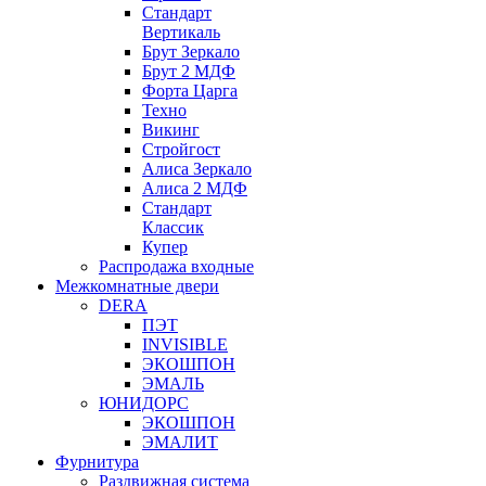
Стандарт
Вертикаль
Брут Зеркало
Брут 2 МДФ
Форта Царга
Техно
Викинг
Стройгост
Алиса Зеркало
Алиса 2 МДФ
Стандарт
Классик
Купер
Распродажа входные
Межкомнатные двери
DERA
ПЭТ
INVISIBLE
ЭКОШПОН
ЭМАЛЬ
ЮНИДОРС
ЭКОШПОН
ЭМАЛИТ
Фурнитура
Раздвижная система