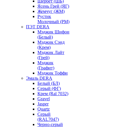
Щербет (ЩБ)
Ясень Грей (ЯГ)
Жемчуг (ЖМ)
Рустик
Молочный (РМ)
ПЭТ DERA
Мэджик Шифон
(Белый)
Мэджик Сэнд
(Крем)
Мэджик Лайт
(Грей)
Мэджик
(Графит)
Мэджик Тоффи
Эмаль DERA
Белый (БЛ)
Серый (ФГ)
Крем (Ral 7032)
Gravel
Jasper
Quartz
Серый
(RAL7047)
Черно-серый