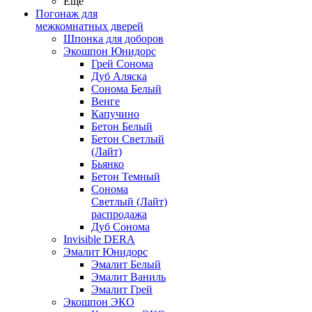
Ещё
Погонаж для
межкомнатных дверей
Шпонка для доборов
Экошпон Юнидорс
Грей Сонома
Дуб Аляска
Сонома Белый
Венге
Капучино
Бетон Белый
Бетон Светлый
(Лайт)
Бьянко
Бетон Темный
Сонома
Светлый (Лайт)
распродажа
Дуб Сонома
Invisible DERA
Эмалит Юнидорс
Эмалит Белый
Эмалит Ваниль
Эмалит Грей
Экошпон ЭКО