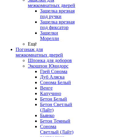
межкомнатных дверей
Защелка врезная
под ручки
Защелка врезная
под фиксатор
Защелки
Морелли
Ещё
Погонаж для
межкомнатных дверей
Шпонка для доборов
Экошпон Юнидорс
Грей Сонома
Дуб Аляска
Сонома Белый
Венге
Капучино
Бетон Белый
Бетон Светлый
(Лайт)
Бьянко
Бетон Темный
Сонома
Светлый (Лайт)