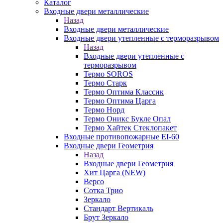
Каталог
Входные двери металлические
Назад
Входные двери металлические
Входные двери утепленные с терморазрывом
Назад
Входные двери утепленные с
терморазрывом
Термо SOROS
Термо Старк
Термо Оптима Классик
Термо Оптима Царга
Термо Норд
Термо Оникс Букле Опал
Термо Хайтек Стеклопакет
Входные противопожарные EI-60
Входные двери Геометрия
Назад
Входные двери Геометрия
Хит Царга (NEW)
Версо
Сотка Трио
Зеркало
Стандарт Вертикаль
Брут Зеркало