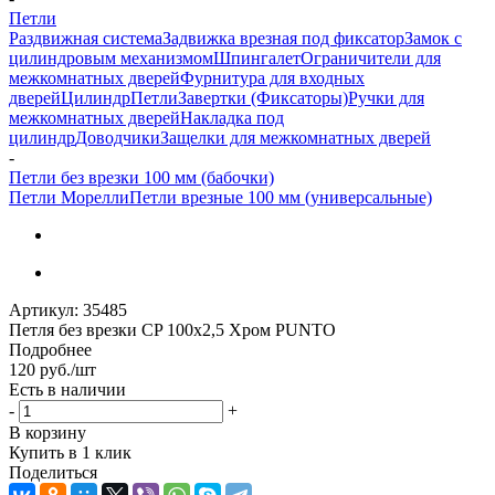
Петли
Раздвижная система
Задвижка врезная под фиксатор
Замок с
цилиндровым механизмом
Шпингалет
Ограничители для
межкомнатных дверей
Фурнитура для входных
дверей
Цилиндр
Петли
Завертки (Фиксаторы)
Ручки для
межкомнатных дверей
Накладка под
цилиндр
Доводчики
Защелки для межкомнатных дверей
-
Петли без врезки 100 мм (бабочки)
Петли Морелли
Петли врезные 100 мм (универсальные)
Артикул:
35485
Петля без врезки CP 100х2,5 Хром PUNTO
Подробнее
120
руб.
/шт
Есть в наличии
-
+
В корзину
Купить в 1 клик
Поделиться