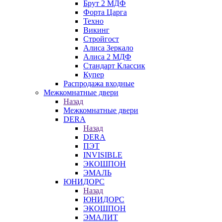
Брут 2 МДФ
Форта Царга
Техно
Викинг
Стройгост
Алиса Зеркало
Алиса 2 МДФ
Стандарт Классик
Купер
Распродажа входные
Межкомнатные двери
Назад
Межкомнатные двери
DERA
Назад
DERA
ПЭТ
INVISIBLE
ЭКОШПОН
ЭМАЛЬ
ЮНИДОРС
Назад
ЮНИДОРС
ЭКОШПОН
ЭМАЛИТ