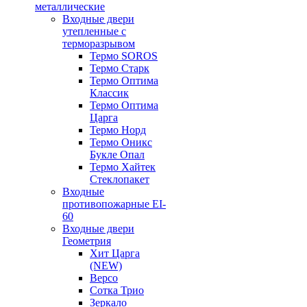
металлические
Входные двери
утепленные с
терморазрывом
Термо SOROS
Термо Старк
Термо Оптима
Классик
Термо Оптима
Царга
Термо Норд
Термо Оникс
Букле Опал
Термо Хайтек
Стеклопакет
Входные
противопожарные EI-
60
Входные двери
Геометрия
Хит Царга
(NEW)
Версо
Сотка Трио
Зеркало