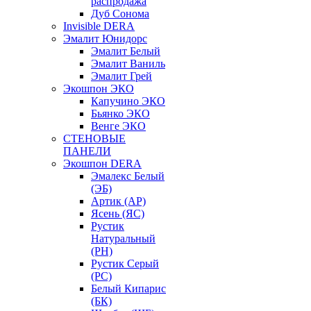
распродажа
Дуб Сонома
Invisible DERA
Эмалит Юнидорс
Эмалит Белый
Эмалит Ваниль
Эмалит Грей
Экошпон ЭКО
Капучино ЭКО
Бьянко ЭКО
Венге ЭКО
СТЕНОВЫЕ
ПАНЕЛИ
Экошпон DERA
Эмалекс Белый
(ЭБ)
Артик (АР)
Ясень (ЯС)
Рустик
Натуральный
(РН)
Рустик Серый
(РС)
Белый Кипарис
(БК)