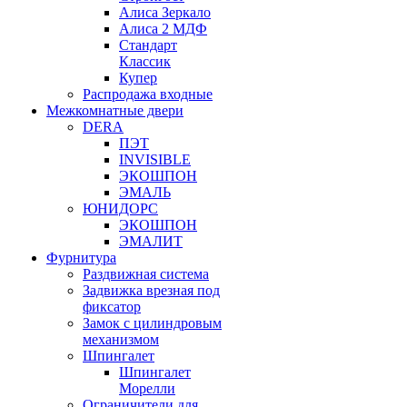
Алиса Зеркало
Алиса 2 МДФ
Стандарт
Классик
Купер
Распродажа входные
Межкомнатные двери
DERA
ПЭТ
INVISIBLE
ЭКОШПОН
ЭМАЛЬ
ЮНИДОРС
ЭКОШПОН
ЭМАЛИТ
Фурнитура
Раздвижная система
Задвижка врезная под
фиксатор
Замок с цилиндровым
механизмом
Шпингалет
Шпингалет
Морелли
Ограничители для