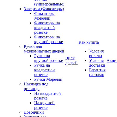
(универсальные)
Завертки (Фиксаторы)
Фиксаторы
Морелли
Фиксаторы на
квадратной
розетке
Фиксаторы на
круглой розетке
Как купить
Ручки для
межкомнатных дверей
Условия
Ручка на
оплаты
Виды
круглой розетке
Условия
Акци
дверей
Ручка на
доставки
квадратной
Гарантия
розетке
на товар
Ручки Морелли
Накладка под
цилиндр
На квадратной
розетке
На круглой
розетке
Доводчики
Защелки для