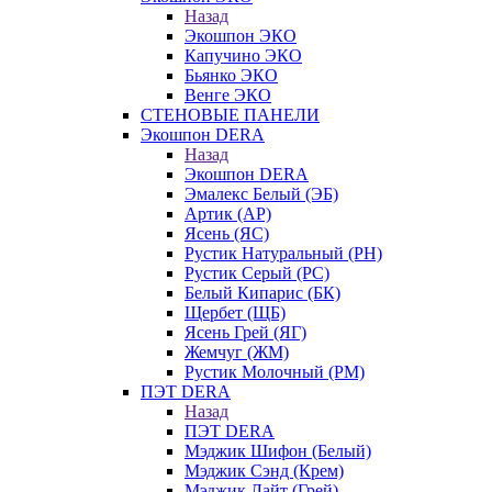
Назад
Экошпон ЭКО
Капучино ЭКО
Бьянко ЭКО
Венге ЭКО
СТЕНОВЫЕ ПАНЕЛИ
Экошпон DERA
Назад
Экошпон DERA
Эмалекс Белый (ЭБ)
Артик (АР)
Ясень (ЯС)
Рустик Натуральный (РН)
Рустик Серый (РС)
Белый Кипарис (БК)
Щербет (ЩБ)
Ясень Грей (ЯГ)
Жемчуг (ЖМ)
Рустик Молочный (РМ)
ПЭТ DERA
Назад
ПЭТ DERA
Мэджик Шифон (Белый)
Мэджик Сэнд (Крем)
Мэджик Лайт (Грей)