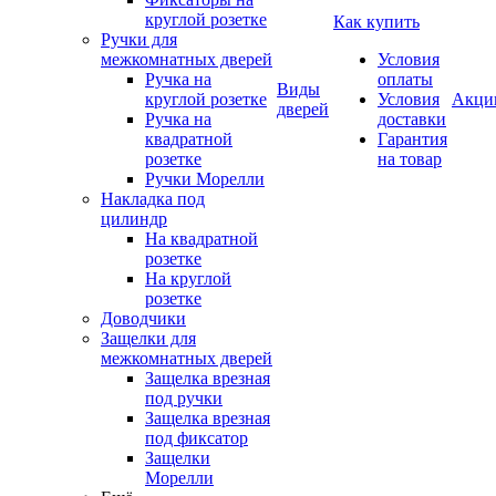
круглой розетке
Как купить
Ручки для
межкомнатных дверей
Условия
Ручка на
оплаты
Виды
круглой розетке
Условия
Акци
дверей
Ручка на
доставки
квадратной
Гарантия
розетке
на товар
Ручки Морелли
Накладка под
цилиндр
На квадратной
розетке
На круглой
розетке
Доводчики
Защелки для
межкомнатных дверей
Защелка врезная
под ручки
Защелка врезная
под фиксатор
Защелки
Морелли