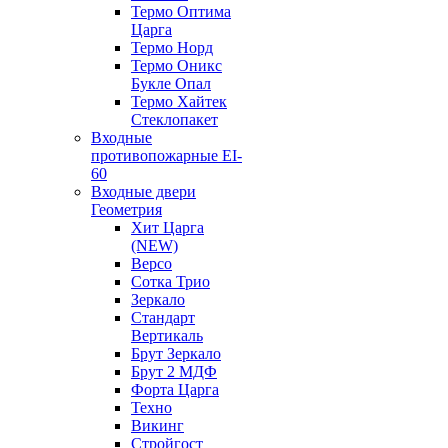
Термо Оптима
Царга
Термо Норд
Термо Оникс
Букле Опал
Термо Хайтек
Стеклопакет
Входные
противопожарные EI-
60
Входные двери
Геометрия
Хит Царга
(NEW)
Версо
Сотка Трио
Зеркало
Стандарт
Вертикаль
Брут Зеркало
Брут 2 МДФ
Форта Царга
Техно
Викинг
Стройгост