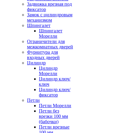
Задвижка врезная под
фиксатор
Замок с цилиндровым
механизмом
Шпингалет
Шпингалет
Морелли
Ограничители для
межкомнатных дверей
Фурнитура для
входных дверей
Цилиндр
Цилиндр
Морелли
Цилиндр ключ/
ключ
Цилиндр ключ/
фиксатор
Петли
Петли Морелли
Петли без
врезки 100 мм
(бабочки)
Петли врезные
100 мм