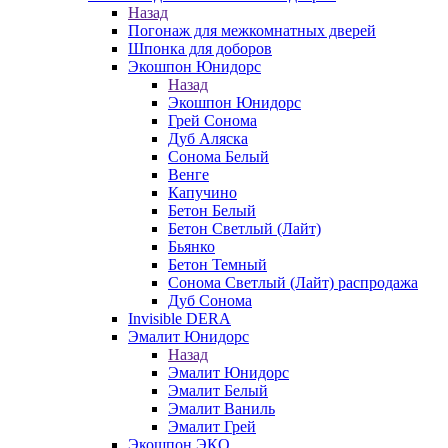
Назад
Погонаж для межкомнатных дверей
Шпонка для доборов
Экошпон Юнидорс
Назад
Экошпон Юнидорс
Грей Сонома
Дуб Аляска
Сонома Белый
Венге
Капучино
Бетон Белый
Бетон Светлый (Лайт)
Бьянко
Бетон Темный
Сонома Светлый (Лайт) распродажа
Дуб Сонома
Invisible DERA
Эмалит Юнидорс
Назад
Эмалит Юнидорс
Эмалит Белый
Эмалит Ваниль
Эмалит Грей
Экошпон ЭКО