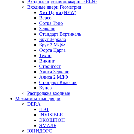
Входные противопожарные EI-60
Входные двери Геометрия
Хит Царга (NEW)
Версо
Сотка Трио
Зеркало
Стандарт Вертикаль
Брут Зеркало
Брут 2 МДФ
Форта Царга
Техно
Викинг
Стройгост
Алиса Зеркало
Алиса 2 МДФ
Стандарт Классик
Купер
Распродажа входные
Межкомнатные двери
DERA
ПЭТ
INVISIBLE
ЭКОШПОН
ЭМАЛЬ
ЮНИДОРС