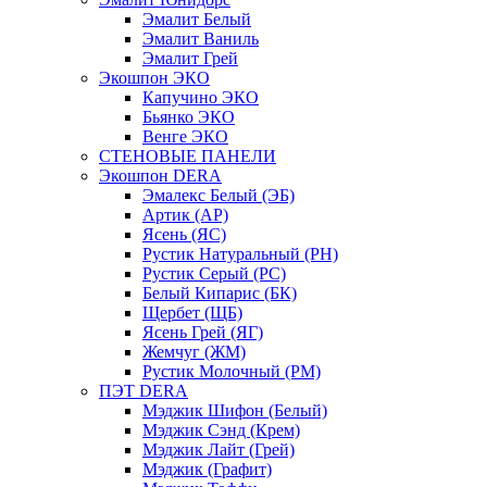
Эмалит Белый
Эмалит Ваниль
Эмалит Грей
Экошпон ЭКО
Капучино ЭКО
Бьянко ЭКО
Венге ЭКО
СТЕНОВЫЕ ПАНЕЛИ
Экошпон DERA
Эмалекс Белый (ЭБ)
Артик (АР)
Ясень (ЯС)
Рустик Натуральный (РН)
Рустик Серый (РС)
Белый Кипарис (БК)
Щербет (ЩБ)
Ясень Грей (ЯГ)
Жемчуг (ЖМ)
Рустик Молочный (РМ)
ПЭТ DERA
Мэджик Шифон (Белый)
Мэджик Сэнд (Крем)
Мэджик Лайт (Грей)
Мэджик (Графит)