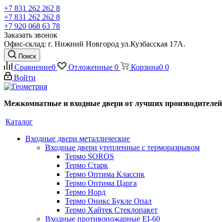
+7 831 262 262 8
+7 831 262 262 8
+7 920 068 63 78
Заказать звонок
Офис-склад: г. Нижний Новгород ул.Кузбасская 17А.
Поиск
Сравнение
0
Отложенные
0
Корзина
0
0
Войти
Межкомнатные и входные двери от лучших производителей
Каталог
Входные двери металлические
Входные двери утепленные с терморазрывом
Термо SOROS
Термо Старк
Термо Оптима Классик
Термо Оптима Царга
Термо Норд
Термо Оникс Букле Опал
Термо Хайтек Стеклопакет
Входные противопожарные EI-60