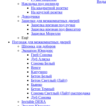
Виды
Накладка под цилиндр
На квадратной розетке
На круглой розетке
Доводчики
Защелки для межкомнатных дверей
Защелка врезная под ручки
Защелка врезная под фиксатор
Защелки Морелли
Ещё
Погонаж для межкомнатных дверей
Шпонка для доборов
Экошпон Юнидорс
Грей Сонома
Дуб Аляска
Сонома Белый
Венге
Капучино
Бетон Белый
Бетон Светлый (Лайт)
Бьянко
Бетон Темный
Сонома Светлый (Лайт) распродажа
Дуб Сонома
Invisible DERA
Эмалит Юнидорс