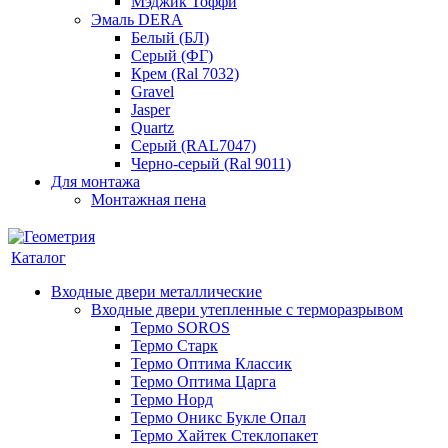
Мэджик Тоффи
Эмаль DERA
Белый (БЛ)
Серый (ФГ)
Крем (Ral 7032)
Gravel
Jasper
Quartz
Серый (RAL7047)
Черно-серый (Ral 9011)
Для монтажа
Монтажная пена
Каталог
Входные двери металлические
Входные двери утепленные с терморазрывом
Термо SOROS
Термо Старк
Термо Оптима Классик
Термо Оптима Царга
Термо Норд
Термо Оникс Букле Опал
Термо Хайтек Стеклопакет