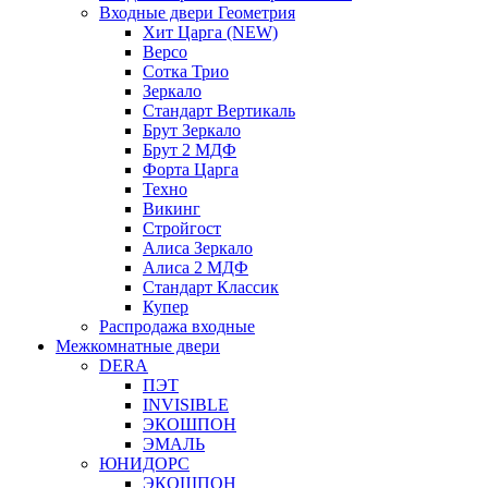
Входные двери Геометрия
Хит Царга (NEW)
Версо
Сотка Трио
Зеркало
Стандарт Вертикаль
Брут Зеркало
Брут 2 МДФ
Форта Царга
Техно
Викинг
Стройгост
Алиса Зеркало
Алиса 2 МДФ
Стандарт Классик
Купер
Распродажа входные
Межкомнатные двери
DERA
ПЭТ
INVISIBLE
ЭКОШПОН
ЭМАЛЬ
ЮНИДОРС
ЭКОШПОН