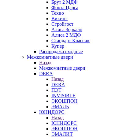
Брут 2 МДФ
Форта Царга
Техно
Викинг
Стройгост
Алиса Зеркало
Алиса 2 МДФ
Стандарт Классик
Купер
Распродажа входные
Межкомнатные двери
Назад
Межкомнатные двери
DERA
Назад
DERA
ПЭТ
INVISIBLE
ЭКОШПОН
ЭМАЛЬ
ЮНИДОРС
Назад
ЮНИДОРС
ЭКОШПОН
ЭМАЛИТ