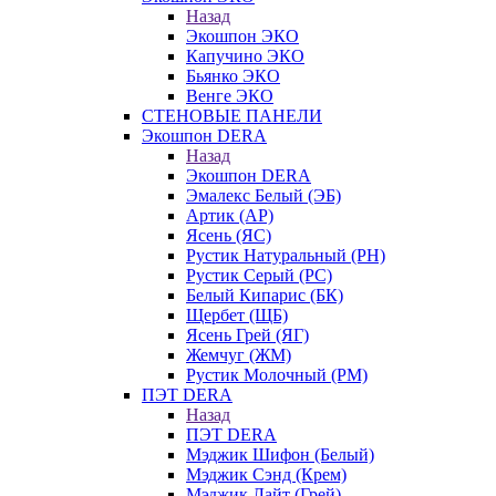
Назад
Экошпон ЭКО
Капучино ЭКО
Бьянко ЭКО
Венге ЭКО
СТЕНОВЫЕ ПАНЕЛИ
Экошпон DERA
Назад
Экошпон DERA
Эмалекс Белый (ЭБ)
Артик (АР)
Ясень (ЯС)
Рустик Натуральный (РН)
Рустик Серый (РС)
Белый Кипарис (БК)
Щербет (ЩБ)
Ясень Грей (ЯГ)
Жемчуг (ЖМ)
Рустик Молочный (РМ)
ПЭТ DERA
Назад
ПЭТ DERA
Мэджик Шифон (Белый)
Мэджик Сэнд (Крем)
Мэджик Лайт (Грей)