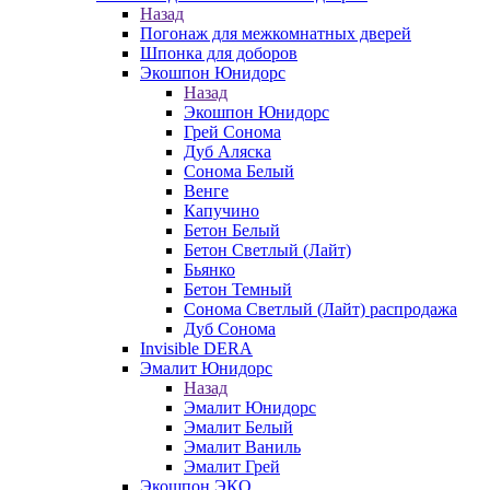
Назад
Погонаж для межкомнатных дверей
Шпонка для доборов
Экошпон Юнидорс
Назад
Экошпон Юнидорс
Грей Сонома
Дуб Аляска
Сонома Белый
Венге
Капучино
Бетон Белый
Бетон Светлый (Лайт)
Бьянко
Бетон Темный
Сонома Светлый (Лайт) распродажа
Дуб Сонома
Invisible DERA
Эмалит Юнидорс
Назад
Эмалит Юнидорс
Эмалит Белый
Эмалит Ваниль
Эмалит Грей
Экошпон ЭКО