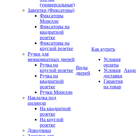
(универсальные)
Завертки (Фиксаторы)
Фиксаторы
Морелли
Фиксаторы на
квадратной
розетке
Фиксаторы на
круглой розетке
Как купить
Ручки для
межкомнатных дверей
Условия
Ручка на
оплаты
Виды
круглой розетке
Условия
Акци
дверей
Ручка на
доставки
квадратной
Гарантия
розетке
на товар
Ручки Морелли
Накладка под
цилиндр
На квадратной
розетке
На круглой
розетке
Доводчики
Защелки для