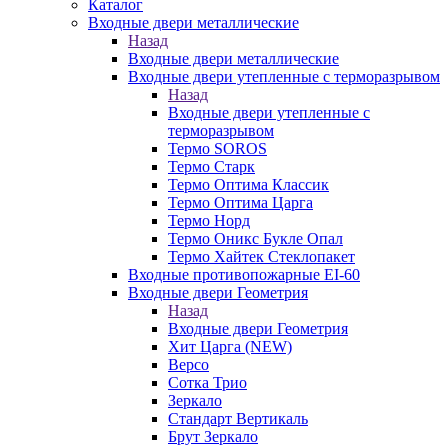
Каталог
Входные двери металлические
Назад
Входные двери металлические
Входные двери утепленные с терморазрывом
Назад
Входные двери утепленные с
терморазрывом
Термо SOROS
Термо Старк
Термо Оптима Классик
Термо Оптима Царга
Термо Норд
Термо Оникс Букле Опал
Термо Хайтек Стеклопакет
Входные противопожарные EI-60
Входные двери Геометрия
Назад
Входные двери Геометрия
Хит Царга (NEW)
Версо
Сотка Трио
Зеркало
Стандарт Вертикаль
Брут Зеркало