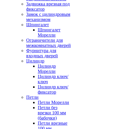
Задвижка врезная под
фиксатор
Замок с цилиндровым
механизмом
Шпингалет
Шпингалет
Морелли
Ограничители для
межкомнатных дверей
Фурнитура для
входных дверей
Цилиндр
Цилиндр
Морелли
Цилиндр ключ/
ключ
Цилиндр ключ/
фиксатор
Петли
Петли Морелли
Петли без
врезки 100 мм
(бабочки)
Петли врезные
100 мм