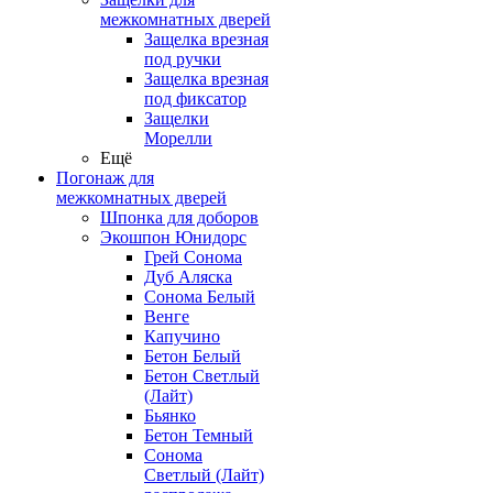
межкомнатных дверей
Защелка врезная
под ручки
Защелка врезная
под фиксатор
Защелки
Морелли
Ещё
Погонаж для
межкомнатных дверей
Шпонка для доборов
Экошпон Юнидорс
Грей Сонома
Дуб Аляска
Сонома Белый
Венге
Капучино
Бетон Белый
Бетон Светлый
(Лайт)
Бьянко
Бетон Темный
Сонома
Светлый (Лайт)