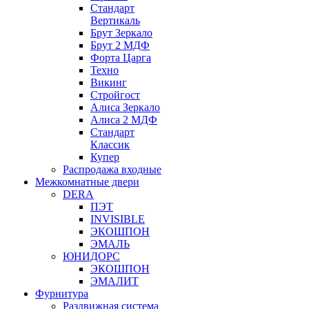
Стандарт
Вертикаль
Брут Зеркало
Брут 2 МДФ
Форта Царга
Техно
Викинг
Стройгост
Алиса Зеркало
Алиса 2 МДФ
Стандарт
Классик
Купер
Распродажа входные
Межкомнатные двери
DERA
ПЭТ
INVISIBLE
ЭКОШПОН
ЭМАЛЬ
ЮНИДОРС
ЭКОШПОН
ЭМАЛИТ
Фурнитура
Раздвижная система