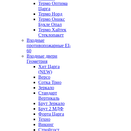
Термо Оптима
Царга
Термо Норд
Термо Оникс
Букле Опал
Термо Хайтек
Стеклопакет
Входные
противопожарные EI-
60
Входные двери
Геометрия
Хит Царга
(NEW)
Версо
Сотка Трио
Зеркало
Стандарт
Вертикаль
Брут Зеркало
Брут 2 МДФ
Форта Царга
Техно
Викинг
Стройгост