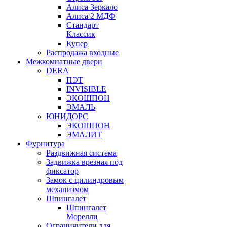
Алиса Зеркало
Алиса 2 МДФ
Стандарт
Классик
Купер
Распродажа входные
Межкомнатные двери
DERA
ПЭТ
INVISIBLE
ЭКОШПОН
ЭМАЛЬ
ЮНИДОРС
ЭКОШПОН
ЭМАЛИТ
Фурнитура
Раздвижная система
Задвижка врезная под
фиксатор
Замок с цилиндровым
механизмом
Шпингалет
Шпингалет
Морелли
Ограничители для