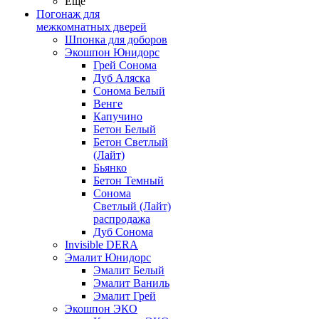
Ещё
Погонаж для
межкомнатных дверей
Шпонка для доборов
Экошпон Юнидорс
Грей Сонома
Дуб Аляска
Сонома Белый
Венге
Капучино
Бетон Белый
Бетон Светлый
(Лайт)
Бьянко
Бетон Темный
Сонома
Светлый (Лайт)
распродажа
Дуб Сонома
Invisible DERA
Эмалит Юнидорс
Эмалит Белый
Эмалит Ваниль
Эмалит Грей
Экошпон ЭКО