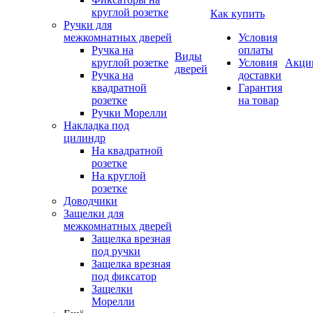
круглой розетке
Как купить
Ручки для
межкомнатных дверей
Условия
Ручка на
оплаты
Виды
круглой розетке
Условия
Акци
дверей
Ручка на
доставки
квадратной
Гарантия
розетке
на товар
Ручки Морелли
Накладка под
цилиндр
На квадратной
розетке
На круглой
розетке
Доводчики
Защелки для
межкомнатных дверей
Защелка врезная
под ручки
Защелка врезная
под фиксатор
Защелки
Морелли