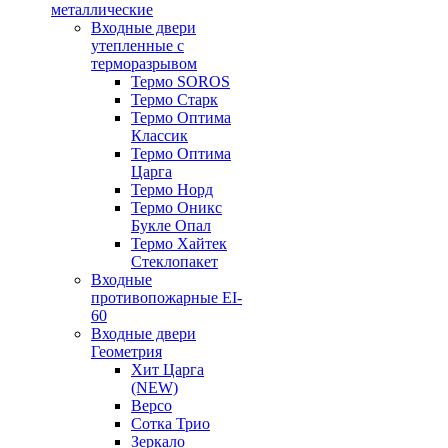
металлические
Входные двери
утепленные с
терморазрывом
Термо SOROS
Термо Старк
Термо Оптима
Классик
Термо Оптима
Царга
Термо Норд
Термо Оникс
Букле Опал
Термо Хайтек
Стеклопакет
Входные
противопожарные EI-
60
Входные двери
Геометрия
Хит Царга
(NEW)
Версо
Сотка Трио
Зеркало