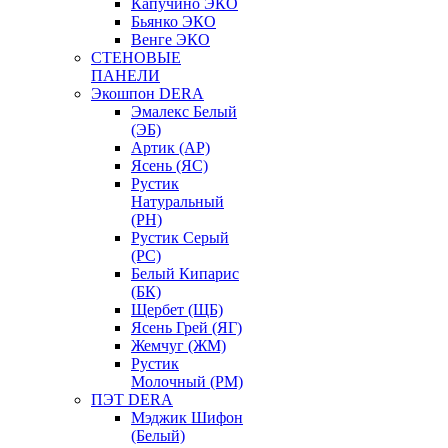
Капучино ЭКО
Бьянко ЭКО
Венге ЭКО
СТЕНОВЫЕ
ПАНЕЛИ
Экошпон DERA
Эмалекс Белый
(ЭБ)
Артик (АР)
Ясень (ЯС)
Рустик
Натуральный
(РН)
Рустик Серый
(РС)
Белый Кипарис
(БК)
Щербет (ЩБ)
Ясень Грей (ЯГ)
Жемчуг (ЖМ)
Рустик
Молочный (РМ)
ПЭТ DERA
Мэджик Шифон
(Белый)