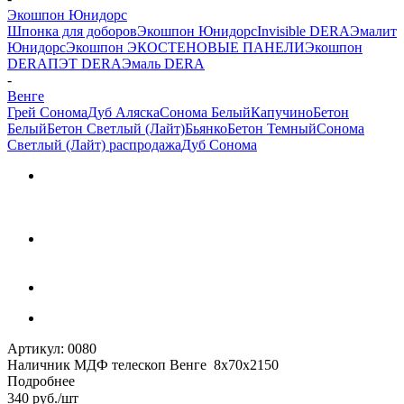
Экошпон Юнидорс
Шпонка для доборов
Экошпон Юнидорс
Invisible DERA
Эмалит
Юнидорс
Экошпон ЭКО
СТЕНОВЫЕ ПАНЕЛИ
Экошпон
DERA
ПЭТ DERA
Эмаль DERA
-
Венге
Грей Сонома
Дуб Аляска
Сонома Белый
Капучино
Бетон
Белый
Бетон Светлый (Лайт)
Бьянко
Бетон Темный
Сонома
Светлый (Лайт) распродажа
Дуб Сонома
Артикул:
0080
Наличник МДФ телескоп Венге 8х70х2150
Подробнее
340
руб.
/шт