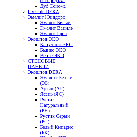
распродажа
Дуб Сонома
Invisible DERA
Эмалит Юнидорс
Эмалит Белый
Эмалит Ваниль
Эмалит Грей
Экошпон ЭКО
Капучино ЭКО
Бьянко ЭКО
Венге ЭКО
СТЕНОВЫЕ
ПАНЕЛИ
Экошпон DERA
Эмалекс Белый
(ЭБ)
Артик (АР)
Ясень (ЯС)
Рустик
Натуральный
(РН)
Рустик Серый
(РС)
Белый Кипарис
(БК)