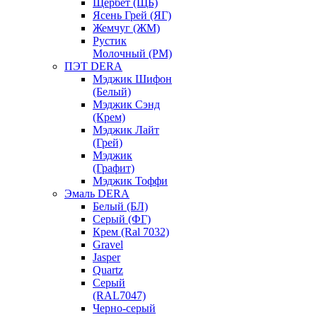
Щербет (ЩБ)
Ясень Грей (ЯГ)
Жемчуг (ЖМ)
Рустик
Молочный (РМ)
ПЭТ DERA
Мэджик Шифон
(Белый)
Мэджик Сэнд
(Крем)
Мэджик Лайт
(Грей)
Мэджик
(Графит)
Мэджик Тоффи
Эмаль DERA
Белый (БЛ)
Серый (ФГ)
Крем (Ral 7032)
Gravel
Jasper
Quartz
Серый
(RAL7047)
Черно-серый