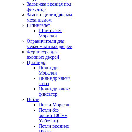
Задвижка врезная под
фиксатор
Замок с цилиндровым
механизмом
Шпингалет
Шпингалет
Морелли
Ограничители для
межкомнатных дверей
Фурнитура для
входных дверей
Цилиндр
Цилиндр
Морелли
Цилиндр ключ/
ключ
Цилиндр ключ/
фиксатор
Петли
Петли Морелли
Петли без
врезки 100 мм
(бабочки)
Петли врезные
100 мм