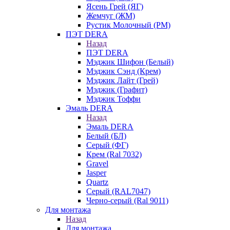
Ясень Грей (ЯГ)
Жемчуг (ЖМ)
Рустик Молочный (РМ)
ПЭТ DERA
Назад
ПЭТ DERA
Мэджик Шифон (Белый)
Мэджик Сэнд (Крем)
Мэджик Лайт (Грей)
Мэджик (Графит)
Мэджик Тоффи
Эмаль DERA
Назад
Эмаль DERA
Белый (БЛ)
Серый (ФГ)
Крем (Ral 7032)
Gravel
Jasper
Quartz
Серый (RAL7047)
Черно-серый (Ral 9011)
Для монтажа
Назад
Для монтажа