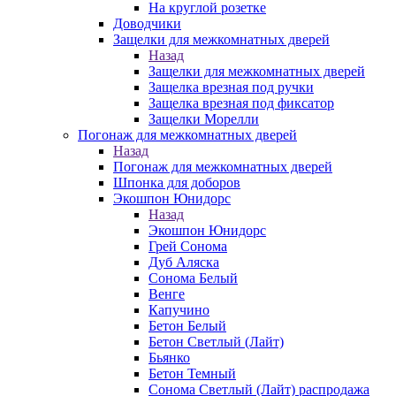
На круглой розетке
Доводчики
Защелки для межкомнатных дверей
Назад
Защелки для межкомнатных дверей
Защелка врезная под ручки
Защелка врезная под фиксатор
Защелки Морелли
Погонаж для межкомнатных дверей
Назад
Погонаж для межкомнатных дверей
Шпонка для доборов
Экошпон Юнидорс
Назад
Экошпон Юнидорс
Грей Сонома
Дуб Аляска
Сонома Белый
Венге
Капучино
Бетон Белый
Бетон Светлый (Лайт)
Бьянко
Бетон Темный
Сонома Светлый (Лайт) распродажа