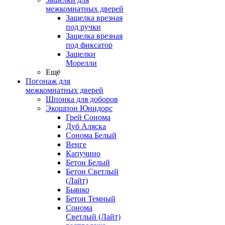
межкомнатных дверей
Защелка врезная
под ручки
Защелка врезная
под фиксатор
Защелки
Морелли
Ещё
Погонаж для
межкомнатных дверей
Шпонка для доборов
Экошпон Юнидорс
Грей Сонома
Дуб Аляска
Сонома Белый
Венге
Капучино
Бетон Белый
Бетон Светлый
(Лайт)
Бьянко
Бетон Темный
Сонома
Светлый (Лайт)