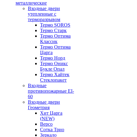
металлические
Входные двери
утепленные с
терморазрывом
Термо SOROS
Термо Старк
Термо Оптима
Классик
Термо Оптима
Царга
Термо Норд
Термо Оникс
Букле Опал
Термо Хайтек
Стеклопакет
Входные
противопожарные EI-
60
Входные двери
Геометрия
Хит Царга
(NEW)
Версо
Сотка Трио
Зеркало