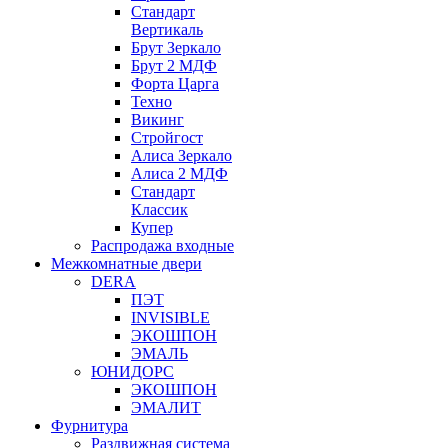
Стандарт
Вертикаль
Брут Зеркало
Брут 2 МДФ
Форта Царга
Техно
Викинг
Стройгост
Алиса Зеркало
Алиса 2 МДФ
Стандарт
Классик
Купер
Распродажа входные
Межкомнатные двери
DERA
ПЭТ
INVISIBLE
ЭКОШПОН
ЭМАЛЬ
ЮНИДОРС
ЭКОШПОН
ЭМАЛИТ
Фурнитура
Раздвижная система