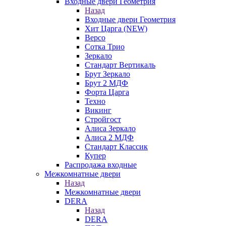
Входные двери Геометрия
Назад
Входные двери Геометрия
Хит Царга (NEW)
Версо
Сотка Трио
Зеркало
Стандарт Вертикаль
Брут Зеркало
Брут 2 МДФ
Форта Царга
Техно
Викинг
Стройгост
Алиса Зеркало
Алиса 2 МДФ
Стандарт Классик
Купер
Распродажа входные
Межкомнатные двери
Назад
Межкомнатные двери
DERA
Назад
DERA