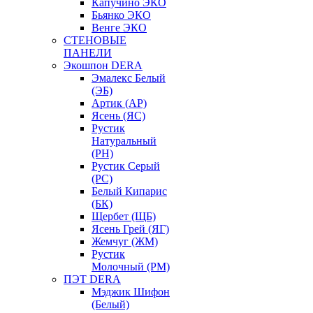
Капучино ЭКО
Бьянко ЭКО
Венге ЭКО
СТЕНОВЫЕ
ПАНЕЛИ
Экошпон DERA
Эмалекс Белый
(ЭБ)
Артик (АР)
Ясень (ЯС)
Рустик
Натуральный
(РН)
Рустик Серый
(РС)
Белый Кипарис
(БК)
Щербет (ЩБ)
Ясень Грей (ЯГ)
Жемчуг (ЖМ)
Рустик
Молочный (РМ)
ПЭТ DERA
Мэджик Шифон
(Белый)