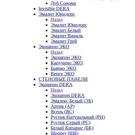
Дуб Сонома
Invisible DERA
Эмалит Юнидорс
Назад
Эмалит Юнидорс
Эмалит Белый
Эмалит Ваниль
Эмалит Грей
Экошпон ЭКО
Назад
Экошпон ЭКО
Капучино ЭКО
Бьянко ЭКО
Венге ЭКО
СТЕНОВЫЕ ПАНЕЛИ
Экошпон DERA
Назад
Экошпон DERA
Эмалекс Белый (ЭБ)
Артик (АР)
Ясень (ЯС)
Рустик Натуральный (РН)
Рустик Серый (РС)
Белый Кипарис (БК)
Щербет (ЩБ)