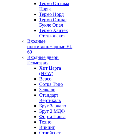
Термо Оптима
Царга
Термо Норд
Термо Оникс
Букле Опал
Термо Хайтек
Стеклопакет
Входные
противопожарные EI-
60
Входные двери
Геометрия
Хит Царга
(NEW)
Версо
Сотка Трио
Зеркало
Стандарт
Вертикаль
Брут Зеркало
Брут 2 МДФ
Форта Царга
Техно
Викинг
Стройгост