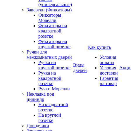
(универсальные)
Завертки (Фиксаторы)
Фиксаторы
Морелли
Фиксаторы на
квадратной
розетке
Фиксаторы на
круглой розетке
Как купить
Ручки для
межкомнатных дверей
Условия
Ручка на
оплаты
Виды
круглой розетке
Условия
Акци
дверей
Ручка на
доставки
квадратной
Гарантия
розетке
на товар
Ручки Морелли
Накладка под
цилиндр
На квадратной
розетке
На круглой
розетке
Доводчики
Защелки для