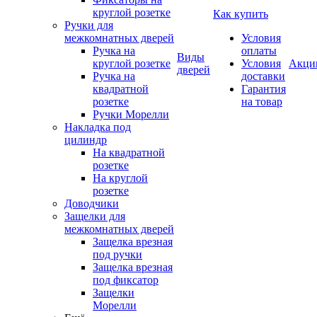
круглой розетке
Как купить
Ручки для
межкомнатных дверей
Условия
Ручка на
оплаты
Виды
круглой розетке
Условия
Акци
дверей
Ручка на
доставки
квадратной
Гарантия
розетке
на товар
Ручки Морелли
Накладка под
цилиндр
На квадратной
розетке
На круглой
розетке
Доводчики
Защелки для
межкомнатных дверей
Защелка врезная
под ручки
Защелка врезная
под фиксатор
Защелки
Морелли