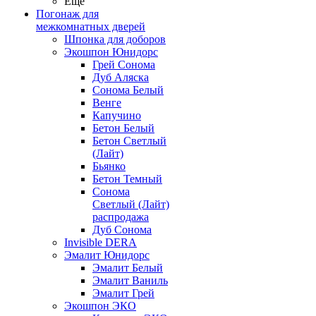
Ещё
Погонаж для
межкомнатных дверей
Шпонка для доборов
Экошпон Юнидорс
Грей Сонома
Дуб Аляска
Сонома Белый
Венге
Капучино
Бетон Белый
Бетон Светлый
(Лайт)
Бьянко
Бетон Темный
Сонома
Светлый (Лайт)
распродажа
Дуб Сонома
Invisible DERA
Эмалит Юнидорс
Эмалит Белый
Эмалит Ваниль
Эмалит Грей
Экошпон ЭКО