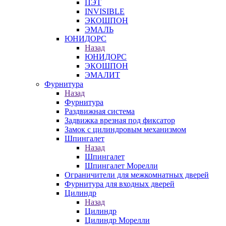
ПЭТ
INVISIBLE
ЭКОШПОН
ЭМАЛЬ
ЮНИДОРС
Назад
ЮНИДОРС
ЭКОШПОН
ЭМАЛИТ
Фурнитура
Назад
Фурнитура
Раздвижная система
Задвижка врезная под фиксатор
Замок с цилиндровым механизмом
Шпингалет
Назад
Шпингалет
Шпингалет Морелли
Ограничители для межкомнатных дверей
Фурнитура для входных дверей
Цилиндр
Назад
Цилиндр
Цилиндр Морелли