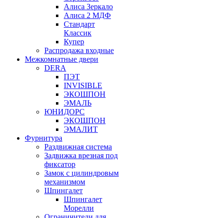
Алиса Зеркало
Алиса 2 МДФ
Стандарт
Классик
Купер
Распродажа входные
Межкомнатные двери
DERA
ПЭТ
INVISIBLE
ЭКОШПОН
ЭМАЛЬ
ЮНИДОРС
ЭКОШПОН
ЭМАЛИТ
Фурнитура
Раздвижная система
Задвижка врезная под
фиксатор
Замок с цилиндровым
механизмом
Шпингалет
Шпингалет
Морелли
Ограничители для