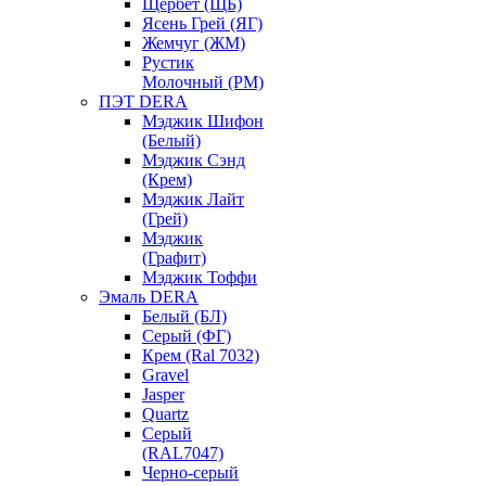
Щербет (ЩБ)
Ясень Грей (ЯГ)
Жемчуг (ЖМ)
Рустик
Молочный (РМ)
ПЭТ DERA
Мэджик Шифон
(Белый)
Мэджик Сэнд
(Крем)
Мэджик Лайт
(Грей)
Мэджик
(Графит)
Мэджик Тоффи
Эмаль DERA
Белый (БЛ)
Серый (ФГ)
Крем (Ral 7032)
Gravel
Jasper
Quartz
Серый
(RAL7047)
Черно-серый