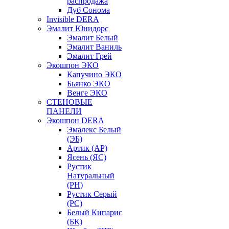
распродажа
Дуб Сонома
Invisible DERA
Эмалит Юнидорс
Эмалит Белый
Эмалит Ваниль
Эмалит Грей
Экошпон ЭКО
Капучино ЭКО
Бьянко ЭКО
Венге ЭКО
СТЕНОВЫЕ
ПАНЕЛИ
Экошпон DERA
Эмалекс Белый
(ЭБ)
Артик (АР)
Ясень (ЯС)
Рустик
Натуральный
(РН)
Рустик Серый
(РС)
Белый Кипарис
(БК)