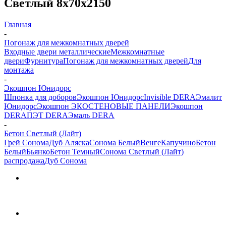
Светлый 8х70х2150
Главная
-
Погонаж для межкомнатных дверей
Входные двери металлические
Межкомнатные
двери
Фурнитура
Погонаж для межкомнатных дверей
Для
монтажа
-
Экошпон Юнидорс
Шпонка для доборов
Экошпон Юнидорс
Invisible DERA
Эмалит
Юнидорс
Экошпон ЭКО
СТЕНОВЫЕ ПАНЕЛИ
Экошпон
DERA
ПЭТ DERA
Эмаль DERA
-
Бетон Светлый (Лайт)
Грей Сонома
Дуб Аляска
Сонома Белый
Венге
Капучино
Бетон
Белый
Бьянко
Бетон Темный
Сонома Светлый (Лайт)
распродажа
Дуб Сонома