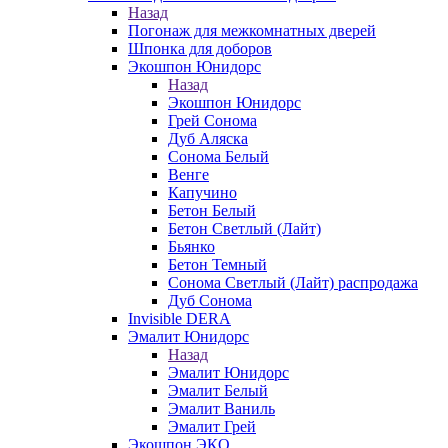
Назад
Погонаж для межкомнатных дверей
Шпонка для доборов
Экошпон Юнидорс
Назад
Экошпон Юнидорс
Грей Сонома
Дуб Аляска
Сонома Белый
Венге
Капучино
Бетон Белый
Бетон Светлый (Лайт)
Бьянко
Бетон Темный
Сонома Светлый (Лайт) распродажа
Дуб Сонома
Invisible DERA
Эмалит Юнидорс
Назад
Эмалит Юнидорс
Эмалит Белый
Эмалит Ваниль
Эмалит Грей
Экошпон ЭКО