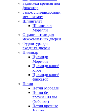
Задвижка врезная под
фиксатор
Замок с цилиндровым
механизмом
Шпингалет
Шпингалет
Морелли
Ограничители для
межкомнатных дверей
Фурнитура для
входных дверей
Цилиндр
Цилиндр
Морелли
Цилиндр ключ/
ключ
Цилиндр ключ/
фиксатор
Петли
Петли Морелли
Петли без
врезки 100 мм
(бабочки)
Петли врезные
100 мм