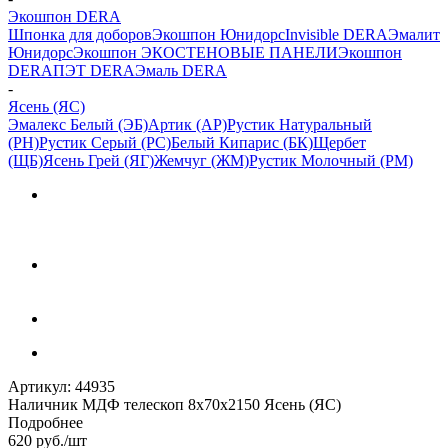
Экошпон DERA
Шпонка для доборов
Экошпон Юнидорс
Invisible DERA
Эмалит
Юнидорс
Экошпон ЭКО
СТЕНОВЫЕ ПАНЕЛИ
Экошпон
DERA
ПЭТ DERA
Эмаль DERA
-
Ясень (ЯС)
Эмалекс Белый (ЭБ)
Артик (АР)
Рустик Натуральный
(РН)
Рустик Серый (РС)
Белый Кипарис (БК)
Щербет
(ЩБ)
Ясень Грей (ЯГ)
Жемчуг (ЖМ)
Рустик Молочный (РМ)
Артикул:
44935
Наличник МДФ телескоп 8х70х2150 Ясень (ЯС)
Подробнее
620
руб.
/шт