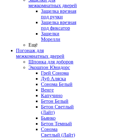
межкомнатных дверей
Защелка врезная
под ручки
Защелка врезная
под фиксатор
Защелки
Морелли
Ещё
Погонаж для
межкомнатных дверей
Шпонка для доборов
Экошпон Юнидорс
Грей Сонома
Дуб Аляска
Сонома Белый
Венге
Капучино
Бетон Белый
Бетон Светлый
(Лайт)
Бьянко
Бетон Темный
Сонома
Светлый (Лайт)