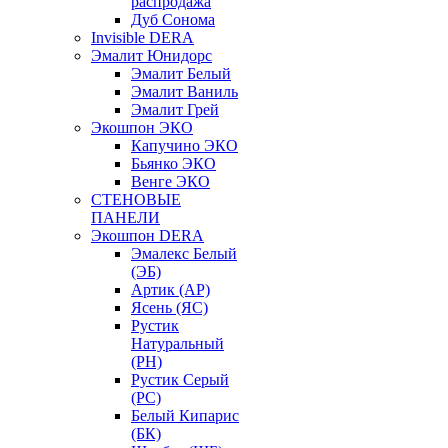
распродажа
Дуб Сонома
Invisible DERA
Эмалит Юнидорс
Эмалит Белый
Эмалит Ваниль
Эмалит Грей
Экошпон ЭКО
Капучино ЭКО
Бьянко ЭКО
Венге ЭКО
СТЕНОВЫЕ
ПАНЕЛИ
Экошпон DERA
Эмалекс Белый
(ЭБ)
Артик (АР)
Ясень (ЯС)
Рустик
Натуральный
(РН)
Рустик Серый
(РС)
Белый Кипарис
(БК)