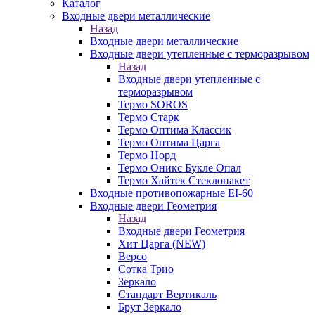
Каталог
Входные двери металлические
Назад
Входные двери металлические
Входные двери утепленные с терморазрывом
Назад
Входные двери утепленные с
терморазрывом
Термо SOROS
Термо Старк
Термо Оптима Классик
Термо Оптима Царга
Термо Норд
Термо Оникс Букле Опал
Термо Хайтек Стеклопакет
Входные противопожарные EI-60
Входные двери Геометрия
Назад
Входные двери Геометрия
Хит Царга (NEW)
Версо
Сотка Трио
Зеркало
Стандарт Вертикаль
Брут Зеркало