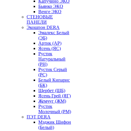
Капучино ЭКО
Бьянко ЭКО
Венге ЭКО
СТЕНОВЫЕ
ПАНЕЛИ
Экошпон DERA
Эмалекс Белый
(ЭБ)
Артик (АР)
Ясень (ЯС)
Рустик
Натуральный
(РН)
Рустик Серый
(РС)
Белый Кипарис
(БК)
Щербет (ЩБ)
Ясень Грей (ЯГ)
Жемчуг (ЖМ)
Рустик
Молочный (РМ)
ПЭТ DERA
Мэджик Шифон
(Белый)