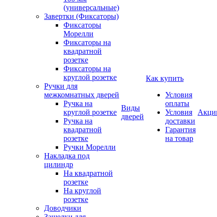
(универсальные)
Завертки (Фиксаторы)
Фиксаторы
Морелли
Фиксаторы на
квадратной
розетке
Фиксаторы на
круглой розетке
Как купить
Ручки для
межкомнатных дверей
Условия
Ручка на
оплаты
Виды
круглой розетке
Условия
Акци
дверей
Ручка на
доставки
квадратной
Гарантия
розетке
на товар
Ручки Морелли
Накладка под
цилиндр
На квадратной
розетке
На круглой
розетке
Доводчики
Защелки для