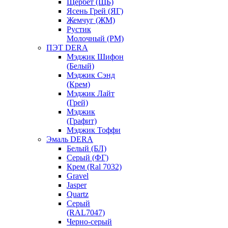
Щербет (ЩБ)
Ясень Грей (ЯГ)
Жемчуг (ЖМ)
Рустик
Молочный (РМ)
ПЭТ DERA
Мэджик Шифон
(Белый)
Мэджик Сэнд
(Крем)
Мэджик Лайт
(Грей)
Мэджик
(Графит)
Мэджик Тоффи
Эмаль DERA
Белый (БЛ)
Серый (ФГ)
Крем (Ral 7032)
Gravel
Jasper
Quartz
Серый
(RAL7047)
Черно-серый