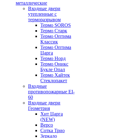
металлические
Входные двери
утепленные с
терморазрывом
Термо SOROS
Термо Старк
Термо Оптима
Классик
Термо Оптима
Царга
Термо Норд
Термо Оникс
Букле Опал
Термо Хайтек
Стеклопакет
Входные
противопожарные EI-
60
Входные двери
Геометрия
Хит Царга
(NEW)
Версо
Сотка Трио
Зеркало