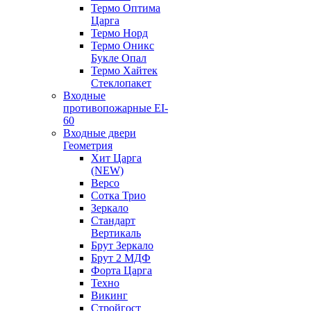
Термо Оптима
Царга
Термо Норд
Термо Оникс
Букле Опал
Термо Хайтек
Стеклопакет
Входные
противопожарные EI-
60
Входные двери
Геометрия
Хит Царга
(NEW)
Версо
Сотка Трио
Зеркало
Стандарт
Вертикаль
Брут Зеркало
Брут 2 МДФ
Форта Царга
Техно
Викинг
Стройгост