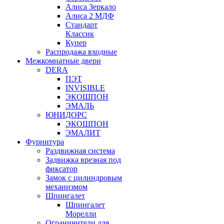
Алиса Зеркало
Алиса 2 МДФ
Стандарт
Классик
Купер
Распродажа входные
Межкомнатные двери
DERA
ПЭТ
INVISIBLE
ЭКОШПОН
ЭМАЛЬ
ЮНИДОРС
ЭКОШПОН
ЭМАЛИТ
Фурнитура
Раздвижная система
Задвижка врезная под
фиксатор
Замок с цилиндровым
механизмом
Шпингалет
Шпингалет
Морелли
Ограничители для