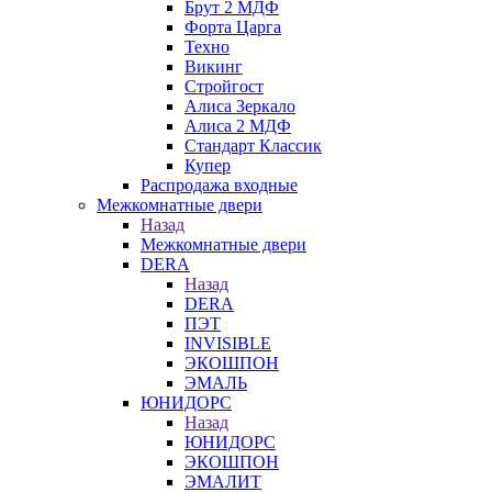
Брут 2 МДФ
Форта Царга
Техно
Викинг
Стройгост
Алиса Зеркало
Алиса 2 МДФ
Стандарт Классик
Купер
Распродажа входные
Межкомнатные двери
Назад
Межкомнатные двери
DERA
Назад
DERA
ПЭТ
INVISIBLE
ЭКОШПОН
ЭМАЛЬ
ЮНИДОРС
Назад
ЮНИДОРС
ЭКОШПОН
ЭМАЛИТ