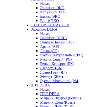
Назад
Экошпон ЭКО
Капучино ЭКО
Бьянко ЭКО
Венге ЭКО
СТЕНОВЫЕ ПАНЕЛИ
Экошпон DERA
Назад
Экошпон DERA
Эмалекс Белый (ЭБ)
Артик (АР)
Ясень (ЯС)
Рустик Натуральный (РН)
Рустик Серый (РС)
Белый Кипарис (БК)
Щербет (ЩБ)
Ясень Грей (ЯГ)
Жемчуг (ЖМ)
Рустик Молочный (РМ)
ПЭТ DERA
Назад
ПЭТ DERA
Мэджик Шифон (Белый)
Мэджик Сэнд (Крем)
Мэджик Лайт (Грей)