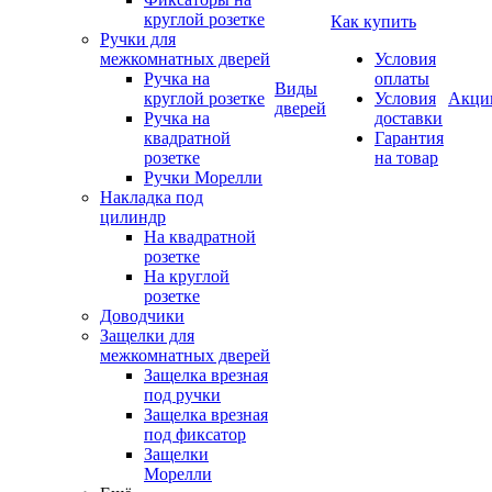
круглой розетке
Как купить
Ручки для
межкомнатных дверей
Условия
Ручка на
оплаты
Виды
круглой розетке
Условия
Акци
дверей
Ручка на
доставки
квадратной
Гарантия
розетке
на товар
Ручки Морелли
Накладка под
цилиндр
На квадратной
розетке
На круглой
розетке
Доводчики
Защелки для
межкомнатных дверей
Защелка врезная
под ручки
Защелка врезная
под фиксатор
Защелки
Морелли