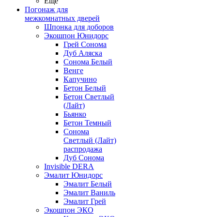
Ещё
Погонаж для
межкомнатных дверей
Шпонка для доборов
Экошпон Юнидорс
Грей Сонома
Дуб Аляска
Сонома Белый
Венге
Капучино
Бетон Белый
Бетон Светлый
(Лайт)
Бьянко
Бетон Темный
Сонома
Светлый (Лайт)
распродажа
Дуб Сонома
Invisible DERA
Эмалит Юнидорс
Эмалит Белый
Эмалит Ваниль
Эмалит Грей
Экошпон ЭКО