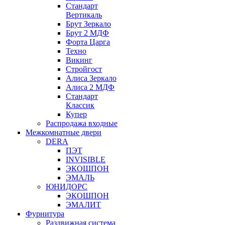
Стандарт
Вертикаль
Брут Зеркало
Брут 2 МДФ
Форта Царга
Техно
Викинг
Стройгост
Алиса Зеркало
Алиса 2 МДФ
Стандарт
Классик
Купер
Распродажа входные
Межкомнатные двери
DERA
ПЭТ
INVISIBLE
ЭКОШПОН
ЭМАЛЬ
ЮНИДОРС
ЭКОШПОН
ЭМАЛИТ
Фурнитура
Раздвижная система