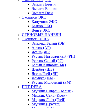
Эмалит Белый
Эмалит Ваниль
Эмалит Грей
Экошпон ЭКО
Капучино ЭКО
Бьянко ЭКО
Венге ЭКО
СТЕНОВЫЕ ПАНЕЛИ
Экошпон DERA
Эмалекс Белый (ЭБ)
Артик (АР)
Ясень (ЯС)
Рустик Натуральный (РН)
Рустик Серый (РС)
Белый Кипарис (БК)
Щербет (ЩБ)
Ясень Грей (ЯГ)
Жемчуг (ЖМ)
Рустик Молочный (РМ)
ПЭТ DERA
Мэджик Шифон (Белый)
Мэджик Сэнд (Крем)
Мэджик Лайт (Грей)
Мэджик (Графит)