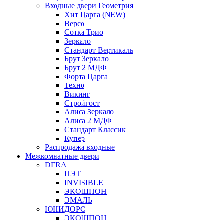
Входные двери Геометрия
Хит Царга (NEW)
Версо
Сотка Трио
Зеркало
Стандарт Вертикаль
Брут Зеркало
Брут 2 МДФ
Форта Царга
Техно
Викинг
Стройгост
Алиса Зеркало
Алиса 2 МДФ
Стандарт Классик
Купер
Распродажа входные
Межкомнатные двери
DERA
ПЭТ
INVISIBLE
ЭКОШПОН
ЭМАЛЬ
ЮНИДОРС
ЭКОШПОН