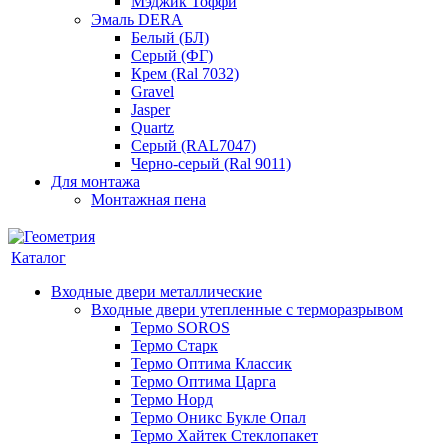
Мэджик Тоффи
Эмаль DERA
Белый (БЛ)
Серый (ФГ)
Крем (Ral 7032)
Gravel
Jasper
Quartz
Серый (RAL7047)
Черно-серый (Ral 9011)
Для монтажа
Монтажная пена
Каталог
Входные двери металлические
Входные двери утепленные с терморазрывом
Термо SOROS
Термо Старк
Термо Оптима Классик
Термо Оптима Царга
Термо Норд
Термо Оникс Букле Опал
Термо Хайтек Стеклопакет