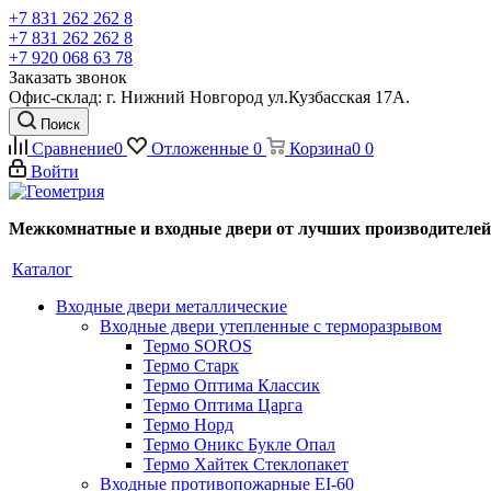
+7 831 262 262 8
+7 831 262 262 8
+7 920 068 63 78
Заказать звонок
Офис-склад: г. Нижний Новгород ул.Кузбасская 17А.
Поиск
Сравнение
0
Отложенные
0
Корзина
0
0
Войти
Межкомнатные и входные двери от лучших производителей
Каталог
Входные двери металлические
Входные двери утепленные с терморазрывом
Термо SOROS
Термо Старк
Термо Оптима Классик
Термо Оптима Царга
Термо Норд
Термо Оникс Букле Опал
Термо Хайтек Стеклопакет
Входные противопожарные EI-60