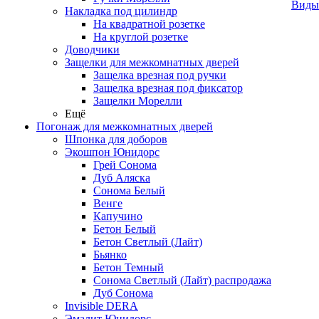
Виды
Накладка под цилиндр
На квадратной розетке
На круглой розетке
Доводчики
Защелки для межкомнатных дверей
Защелка врезная под ручки
Защелка врезная под фиксатор
Защелки Морелли
Ещё
Погонаж для межкомнатных дверей
Шпонка для доборов
Экошпон Юнидорс
Грей Сонома
Дуб Аляска
Сонома Белый
Венге
Капучино
Бетон Белый
Бетон Светлый (Лайт)
Бьянко
Бетон Темный
Сонома Светлый (Лайт) распродажа
Дуб Сонома
Invisible DERA
Эмалит Юнидорс