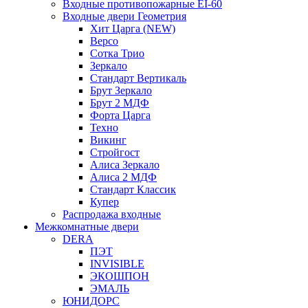
Входные противопожарные EI-60
Входные двери Геометрия
Хит Царга (NEW)
Версо
Сотка Трио
Зеркало
Стандарт Вертикаль
Брут Зеркало
Брут 2 МДФ
Форта Царга
Техно
Викинг
Стройгост
Алиса Зеркало
Алиса 2 МДФ
Стандарт Классик
Купер
Распродажа входные
Межкомнатные двери
DERA
ПЭТ
INVISIBLE
ЭКОШПОН
ЭМАЛЬ
ЮНИДОРС