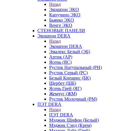
Назад
Экошпон ЭКО
Капучино ЭКО
Бьянко ЭКО
Венге ЭКО
СТЕНОВЫЕ ПАНЕЛИ
Экошпон DERA
Назад
Экошпон DERA
Эмалекс Белый (ЭБ)
Артик (АР)
Ясень (ЯС)
Рустик Натуральный (РН)
Рустик Серый (РС)
Белый Кипарис (БК)
Щербет (ЩБ)
Ясень Грей (ЯГ)
Жемчуг (ЖМ)
Рустик Молочный (РМ)
ПЭТ DERA
Назад
ПЭТ DERA
Мэджик Шифон (Белый)
Мэджик Сэнд (Крем)
Мэджик Лайт (Грей)