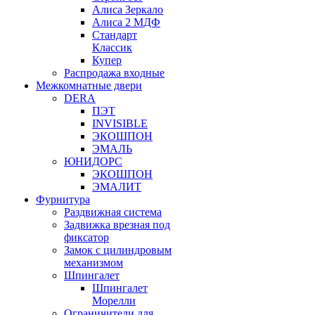
Алиса Зеркало
Алиса 2 МДФ
Стандарт
Классик
Купер
Распродажа входные
Межкомнатные двери
DERA
ПЭТ
INVISIBLE
ЭКОШПОН
ЭМАЛЬ
ЮНИДОРС
ЭКОШПОН
ЭМАЛИТ
Фурнитура
Раздвижная система
Задвижка врезная под
фиксатор
Замок с цилиндровым
механизмом
Шпингалет
Шпингалет
Морелли
Ограничители для