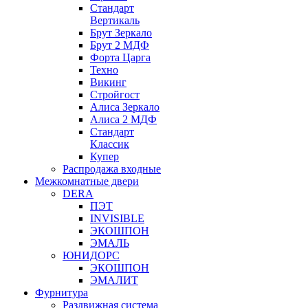
Стандарт
Вертикаль
Брут Зеркало
Брут 2 МДФ
Форта Царга
Техно
Викинг
Стройгост
Алиса Зеркало
Алиса 2 МДФ
Стандарт
Классик
Купер
Распродажа входные
Межкомнатные двери
DERA
ПЭТ
INVISIBLE
ЭКОШПОН
ЭМАЛЬ
ЮНИДОРС
ЭКОШПОН
ЭМАЛИТ
Фурнитура
Раздвижная система