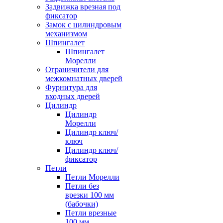
Задвижка врезная под
фиксатор
Замок с цилиндровым
механизмом
Шпингалет
Шпингалет
Морелли
Ограничители для
межкомнатных дверей
Фурнитура для
входных дверей
Цилиндр
Цилиндр
Морелли
Цилиндр ключ/
ключ
Цилиндр ключ/
фиксатор
Петли
Петли Морелли
Петли без
врезки 100 мм
(бабочки)
Петли врезные
100 мм