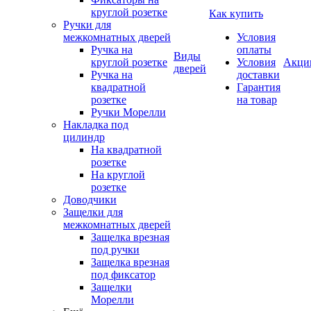
круглой розетке
Как купить
Ручки для
межкомнатных дверей
Условия
Ручка на
оплаты
Виды
круглой розетке
Условия
Акци
дверей
Ручка на
доставки
квадратной
Гарантия
розетке
на товар
Ручки Морелли
Накладка под
цилиндр
На квадратной
розетке
На круглой
розетке
Доводчики
Защелки для
межкомнатных дверей
Защелка врезная
под ручки
Защелка врезная
под фиксатор
Защелки
Морелли