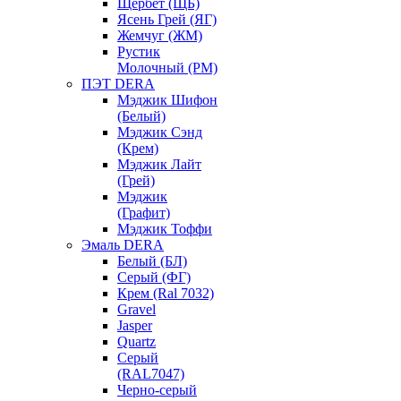
Щербет (ЩБ)
Ясень Грей (ЯГ)
Жемчуг (ЖМ)
Рустик
Молочный (РМ)
ПЭТ DERA
Мэджик Шифон
(Белый)
Мэджик Сэнд
(Крем)
Мэджик Лайт
(Грей)
Мэджик
(Графит)
Мэджик Тоффи
Эмаль DERA
Белый (БЛ)
Серый (ФГ)
Крем (Ral 7032)
Gravel
Jasper
Quartz
Серый
(RAL7047)
Черно-серый