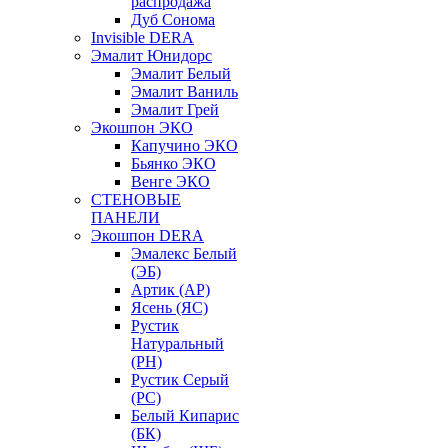
распродажа
Дуб Сонома
Invisible DERA
Эмалит Юнидорс
Эмалит Белый
Эмалит Ваниль
Эмалит Грей
Экошпон ЭКО
Капучино ЭКО
Бьянко ЭКО
Венге ЭКО
СТЕНОВЫЕ
ПАНЕЛИ
Экошпон DERA
Эмалекс Белый
(ЭБ)
Артик (АР)
Ясень (ЯС)
Рустик
Натуральный
(РН)
Рустик Серый
(РС)
Белый Кипарис
(БК)