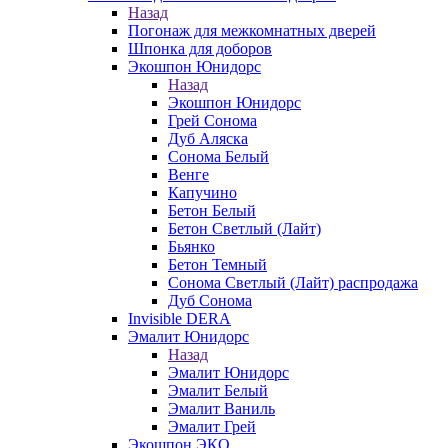
Назад
Погонаж для межкомнатных дверей
Шпонка для доборов
Экошпон Юнидорс
Назад
Экошпон Юнидорс
Грей Сонома
Дуб Аляска
Сонома Белый
Венге
Капучино
Бетон Белый
Бетон Светлый (Лайт)
Бьянко
Бетон Темный
Сонома Светлый (Лайт) распродажа
Дуб Сонома
Invisible DERA
Эмалит Юнидорс
Назад
Эмалит Юнидорс
Эмалит Белый
Эмалит Ваниль
Эмалит Грей
Экошпон ЭКО