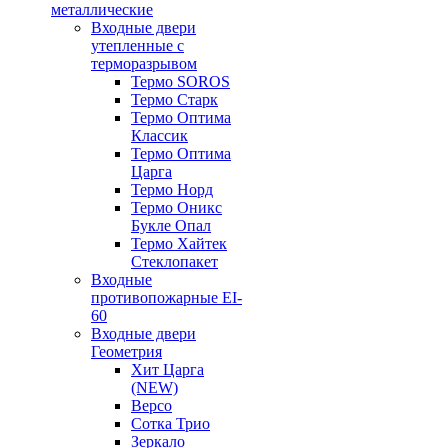
металлические
Входные двери
утепленные с
терморазрывом
Термо SOROS
Термо Старк
Термо Оптима
Классик
Термо Оптима
Царга
Термо Норд
Термо Оникс
Букле Опал
Термо Хайтек
Стеклопакет
Входные
противопожарные EI-
60
Входные двери
Геометрия
Хит Царга
(NEW)
Версо
Сотка Трио
Зеркало