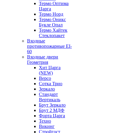
Термо Оптима
Царга
Термо Норд
Термо Оникс
Букле Опал
Термо Хайтек
Стеклопакет
Входные
противопожарные EI-
60
Входные двери
Геометрия
Хит Царга
(NEW)
Версо
Сотка Трио
Зеркало
Стандарт
Вертикаль
Брут Зеркало
Брут 2 МДФ
Форта Царга
Техно
Викинг
Стройгост