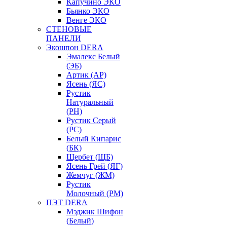
Капучино ЭКО
Бьянко ЭКО
Венге ЭКО
СТЕНОВЫЕ
ПАНЕЛИ
Экошпон DERA
Эмалекс Белый
(ЭБ)
Артик (АР)
Ясень (ЯС)
Рустик
Натуральный
(РН)
Рустик Серый
(РС)
Белый Кипарис
(БК)
Щербет (ЩБ)
Ясень Грей (ЯГ)
Жемчуг (ЖМ)
Рустик
Молочный (РМ)
ПЭТ DERA
Мэджик Шифон
(Белый)