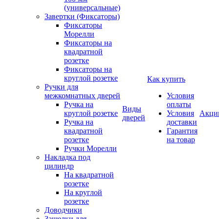
(универсальные)
Завертки (Фиксаторы)
Фиксаторы
Морелли
Фиксаторы на
квадратной
розетке
Фиксаторы на
круглой розетке
Как купить
Ручки для
межкомнатных дверей
Условия
Ручка на
оплаты
Виды
круглой розетке
Условия
Акци
дверей
Ручка на
доставки
квадратной
Гарантия
розетке
на товар
Ручки Морелли
Накладка под
цилиндр
На квадратной
розетке
На круглой
розетке
Доводчики
Защелки для