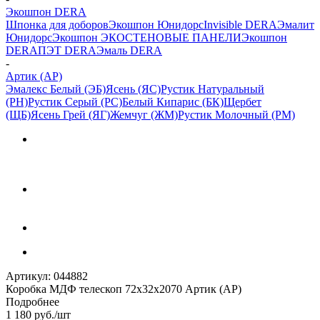
Экошпон DERA
Шпонка для доборов
Экошпон Юнидорс
Invisible DERA
Эмалит
Юнидорс
Экошпон ЭКО
СТЕНОВЫЕ ПАНЕЛИ
Экошпон
DERA
ПЭТ DERA
Эмаль DERA
-
Артик (АР)
Эмалекс Белый (ЭБ)
Ясень (ЯС)
Рустик Натуральный
(РН)
Рустик Серый (РС)
Белый Кипарис (БК)
Щербет
(ЩБ)
Ясень Грей (ЯГ)
Жемчуг (ЖМ)
Рустик Молочный (РМ)
Артикул:
044882
Коробка МДФ телескоп 72х32х2070 Артик (АР)
Подробнее
1 180
руб.
/шт