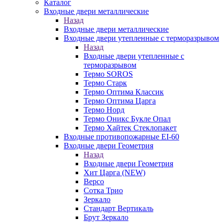
Каталог
Входные двери металлические
Назад
Входные двери металлические
Входные двери утепленные с терморазрывом
Назад
Входные двери утепленные с
терморазрывом
Термо SOROS
Термо Старк
Термо Оптима Классик
Термо Оптима Царга
Термо Норд
Термо Оникс Букле Опал
Термо Хайтек Стеклопакет
Входные противопожарные EI-60
Входные двери Геометрия
Назад
Входные двери Геометрия
Хит Царга (NEW)
Версо
Сотка Трио
Зеркало
Стандарт Вертикаль
Брут Зеркало