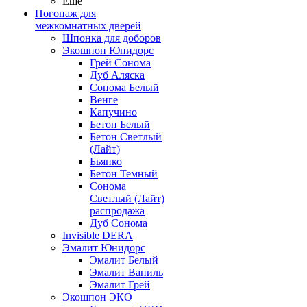
Ещё
Погонаж для
межкомнатных дверей
Шпонка для доборов
Экошпон Юнидорс
Грей Сонома
Дуб Аляска
Сонома Белый
Венге
Капучино
Бетон Белый
Бетон Светлый
(Лайт)
Бьянко
Бетон Темный
Сонома
Светлый (Лайт)
распродажа
Дуб Сонома
Invisible DERA
Эмалит Юнидорс
Эмалит Белый
Эмалит Ваниль
Эмалит Грей
Экошпон ЭКО