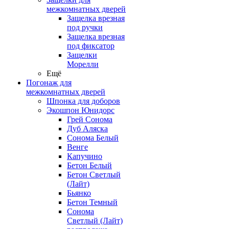
межкомнатных дверей
Защелка врезная
под ручки
Защелка врезная
под фиксатор
Защелки
Морелли
Ещё
Погонаж для
межкомнатных дверей
Шпонка для доборов
Экошпон Юнидорс
Грей Сонома
Дуб Аляска
Сонома Белый
Венге
Капучино
Бетон Белый
Бетон Светлый
(Лайт)
Бьянко
Бетон Темный
Сонома
Светлый (Лайт)