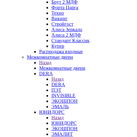
Брут 2 МДФ
Форта Царга
Техно
Викинг
Стройгост
Алиса Зеркало
Алиса 2 МДФ
Стандарт Классик
Купер
Распродажа входные
Межкомнатные двери
Назад
Межкомнатные двери
DERA
Назад
DERA
ПЭТ
INVISIBLE
ЭКОШПОН
ЭМАЛЬ
ЮНИДОРС
Назад
ЮНИДОРС
ЭКОШПОН
ЭМАЛИТ