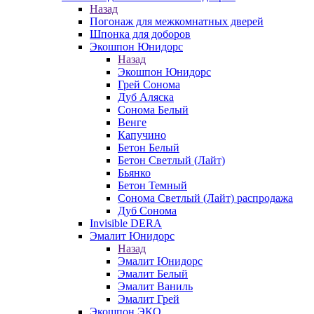
Назад
Погонаж для межкомнатных дверей
Шпонка для доборов
Экошпон Юнидорс
Назад
Экошпон Юнидорс
Грей Сонома
Дуб Аляска
Сонома Белый
Венге
Капучино
Бетон Белый
Бетон Светлый (Лайт)
Бьянко
Бетон Темный
Сонома Светлый (Лайт) распродажа
Дуб Сонома
Invisible DERA
Эмалит Юнидорс
Назад
Эмалит Юнидорс
Эмалит Белый
Эмалит Ваниль
Эмалит Грей
Экошпон ЭКО