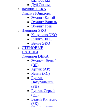
распродажа
Дуб Сонома
Invisible DERA
Эмалит Юнидорс
Эмалит Белый
Эмалит Ваниль
Эмалит Грей
Экошпон ЭКО
Капучино ЭКО
Бьянко ЭКО
Венге ЭКО
СТЕНОВЫЕ
ПАНЕЛИ
Экошпон DERA
Эмалекс Белый
(ЭБ)
Артик (АР)
Ясень (ЯС)
Рустик
Натуральный
(РН)
Рустик Серый
(РС)
Белый Кипарис
(БК)