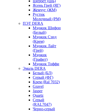
Щербет (ЩБ)
Ясень Грей (ЯГ)
Жемчуг (ЖМ)
Рустик
Молочный (РМ)
ПЭТ DERA
Мэджик Шифон
(Белый)
Мэджик Сэнд
(Крем)
Мэджик Лайт
(Грей)
Мэджик
(Графит)
Мэджик Тоффи
Эмаль DERA
Белый (БЛ)
Серый (ФГ)
Крем (Ral 7032)
Gravel
Jasper
Quartz
Серый
(RAL7047)
Черно-серый