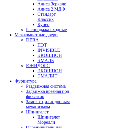
Алиса Зеркало
Алиса 2 МДФ
Стандарт
Классик
Купер
Распродажа входные
Межкомнатные двери
DERA
ПЭТ
INVISIBLE
ЭКОШПОН
ЭМАЛЬ
ЮНИДОРС
ЭКОШПОН
ЭМАЛИТ
Фурнитура
Раздвижная система
Задвижка врезная под
фиксатор
Замок с цилиндровым
механизмом
Шпингалет
Шпингалет
Морелли
Ограничители для