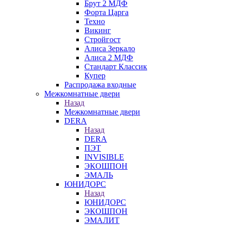
Брут 2 МДФ
Форта Царга
Техно
Викинг
Стройгост
Алиса Зеркало
Алиса 2 МДФ
Стандарт Классик
Купер
Распродажа входные
Межкомнатные двери
Назад
Межкомнатные двери
DERA
Назад
DERA
ПЭТ
INVISIBLE
ЭКОШПОН
ЭМАЛЬ
ЮНИДОРС
Назад
ЮНИДОРС
ЭКОШПОН
ЭМАЛИТ