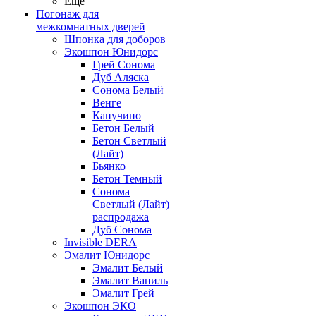
Ещё
Погонаж для
межкомнатных дверей
Шпонка для доборов
Экошпон Юнидорс
Грей Сонома
Дуб Аляска
Сонома Белый
Венге
Капучино
Бетон Белый
Бетон Светлый
(Лайт)
Бьянко
Бетон Темный
Сонома
Светлый (Лайт)
распродажа
Дуб Сонома
Invisible DERA
Эмалит Юнидорс
Эмалит Белый
Эмалит Ваниль
Эмалит Грей
Экошпон ЭКО