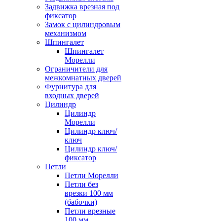
Задвижка врезная под
фиксатор
Замок с цилиндровым
механизмом
Шпингалет
Шпингалет
Морелли
Ограничители для
межкомнатных дверей
Фурнитура для
входных дверей
Цилиндр
Цилиндр
Морелли
Цилиндр ключ/
ключ
Цилиндр ключ/
фиксатор
Петли
Петли Морелли
Петли без
врезки 100 мм
(бабочки)
Петли врезные
100 мм