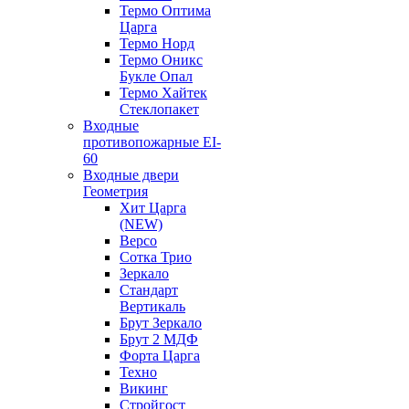
Термо Оптима
Царга
Термо Норд
Термо Оникс
Букле Опал
Термо Хайтек
Стеклопакет
Входные
противопожарные EI-
60
Входные двери
Геометрия
Хит Царга
(NEW)
Версо
Сотка Трио
Зеркало
Стандарт
Вертикаль
Брут Зеркало
Брут 2 МДФ
Форта Царга
Техно
Викинг
Стройгост