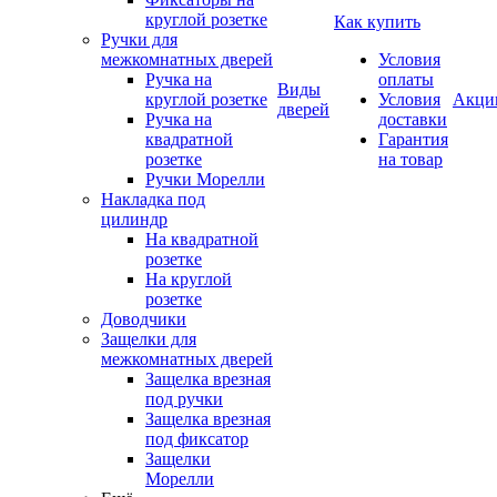
круглой розетке
Как купить
Ручки для
межкомнатных дверей
Условия
Ручка на
оплаты
Виды
круглой розетке
Условия
Акци
дверей
Ручка на
доставки
квадратной
Гарантия
розетке
на товар
Ручки Морелли
Накладка под
цилиндр
На квадратной
розетке
На круглой
розетке
Доводчики
Защелки для
межкомнатных дверей
Защелка врезная
под ручки
Защелка врезная
под фиксатор
Защелки
Морелли