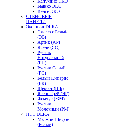
Капучино ЭКО
Бьянко ЭКО
Венге ЭКО
СТЕНОВЫЕ
ПАНЕЛИ
Экошпон DERA
Эмалекс Белый
(ЭБ)
Артик (АР)
Ясень (ЯС)
Рустик
Натуральный
(РН)
Рустик Серый
(РС)
Белый Кипарис
(БК)
Щербет (ЩБ)
Ясень Грей (ЯГ)
Жемчуг (ЖМ)
Рустик
Молочный (РМ)
ПЭТ DERA
Мэджик Шифон
(Белый)