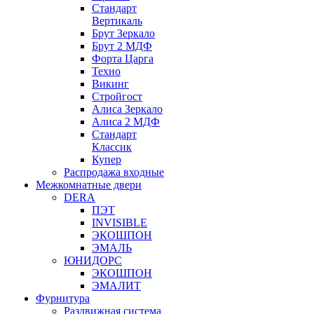
Стандарт
Вертикаль
Брут Зеркало
Брут 2 МДФ
Форта Царга
Техно
Викинг
Стройгост
Алиса Зеркало
Алиса 2 МДФ
Стандарт
Классик
Купер
Распродажа входные
Межкомнатные двери
DERA
ПЭТ
INVISIBLE
ЭКОШПОН
ЭМАЛЬ
ЮНИДОРС
ЭКОШПОН
ЭМАЛИТ
Фурнитура
Раздвижная система