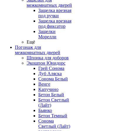
межкомнатных дверей
Защелка врезная
под ручки
Защелка врезная
под фиксатор
Защелки
Морелли
Ещё
Погонаж для
межкомнатных дверей
Шпонка для доборов
Экошпон Юнидорс
Грей Сонома
Дуб Аляска
Сонома Белый
Венге
Капучино
Бетон Белый
Бетон Светлый
(Лайт)
Бьянко
Бетон Темный
Сонома
Светлый (Лайт)