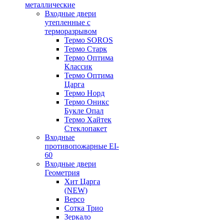
металлические
Входные двери
утепленные с
терморазрывом
Термо SOROS
Термо Старк
Термо Оптима
Классик
Термо Оптима
Царга
Термо Норд
Термо Оникс
Букле Опал
Термо Хайтек
Стеклопакет
Входные
противопожарные EI-
60
Входные двери
Геометрия
Хит Царга
(NEW)
Версо
Сотка Трио
Зеркало