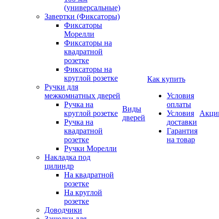
(универсальные)
Завертки (Фиксаторы)
Фиксаторы
Морелли
Фиксаторы на
квадратной
розетке
Фиксаторы на
круглой розетке
Как купить
Ручки для
межкомнатных дверей
Условия
Ручка на
оплаты
Виды
круглой розетке
Условия
Акци
дверей
Ручка на
доставки
квадратной
Гарантия
розетке
на товар
Ручки Морелли
Накладка под
цилиндр
На квадратной
розетке
На круглой
розетке
Доводчики
Защелки для