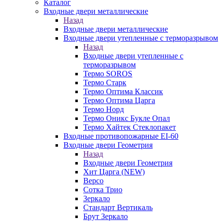
Каталог
Входные двери металлические
Назад
Входные двери металлические
Входные двери утепленные с терморазрывом
Назад
Входные двери утепленные с
терморазрывом
Термо SOROS
Термо Старк
Термо Оптима Классик
Термо Оптима Царга
Термо Норд
Термо Оникс Букле Опал
Термо Хайтек Стеклопакет
Входные противопожарные EI-60
Входные двери Геометрия
Назад
Входные двери Геометрия
Хит Царга (NEW)
Версо
Сотка Трио
Зеркало
Стандарт Вертикаль
Брут Зеркало