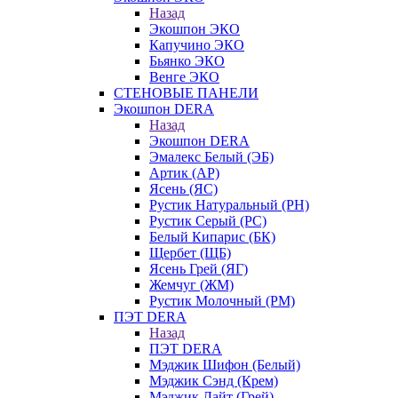
Назад
Экошпон ЭКО
Капучино ЭКО
Бьянко ЭКО
Венге ЭКО
СТЕНОВЫЕ ПАНЕЛИ
Экошпон DERA
Назад
Экошпон DERA
Эмалекс Белый (ЭБ)
Артик (АР)
Ясень (ЯС)
Рустик Натуральный (РН)
Рустик Серый (РС)
Белый Кипарис (БК)
Щербет (ЩБ)
Ясень Грей (ЯГ)
Жемчуг (ЖМ)
Рустик Молочный (РМ)
ПЭТ DERA
Назад
ПЭТ DERA
Мэджик Шифон (Белый)
Мэджик Сэнд (Крем)
Мэджик Лайт (Грей)