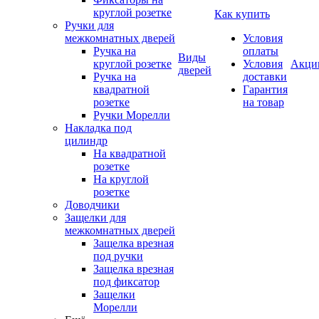
круглой розетке
Как купить
Ручки для
межкомнатных дверей
Условия
Ручка на
оплаты
Виды
круглой розетке
Условия
Акци
дверей
Ручка на
доставки
квадратной
Гарантия
розетке
на товар
Ручки Морелли
Накладка под
цилиндр
На квадратной
розетке
На круглой
розетке
Доводчики
Защелки для
межкомнатных дверей
Защелка врезная
под ручки
Защелка врезная
под фиксатор
Защелки
Морелли