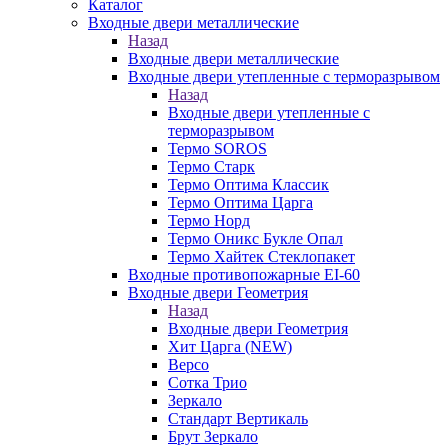
Каталог
Входные двери металлические
Назад
Входные двери металлические
Входные двери утепленные с терморазрывом
Назад
Входные двери утепленные с
терморазрывом
Термо SOROS
Термо Старк
Термо Оптима Классик
Термо Оптима Царга
Термо Норд
Термо Оникс Букле Опал
Термо Хайтек Стеклопакет
Входные противопожарные EI-60
Входные двери Геометрия
Назад
Входные двери Геометрия
Хит Царга (NEW)
Версо
Сотка Трио
Зеркало
Стандарт Вертикаль
Брут Зеркало