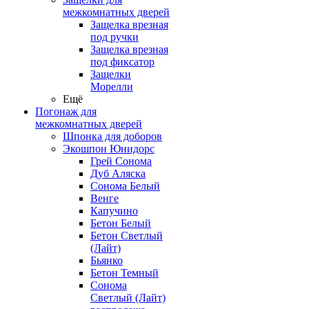
межкомнатных дверей
Защелка врезная
под ручки
Защелка врезная
под фиксатор
Защелки
Морелли
Ещё
Погонаж для
межкомнатных дверей
Шпонка для доборов
Экошпон Юнидорс
Грей Сонома
Дуб Аляска
Сонома Белый
Венге
Капучино
Бетон Белый
Бетон Светлый
(Лайт)
Бьянко
Бетон Темный
Сонома
Светлый (Лайт)