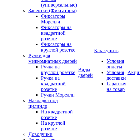
(универсальные)
Завертки (Фиксаторы)
Фиксаторы
Морелли
Фиксаторы на
квадратной
розетке
Фиксаторы на
круглой розетке
Как купить
Ручки для
межкомнатных дверей
Условия
Ручка на
оплаты
Виды
круглой розетке
Условия
Акци
дверей
Ручка на
доставки
квадратной
Гарантия
розетке
на товар
Ручки Морелли
Накладка под
цилиндр
На квадратной
розетке
На круглой
розетке
Доводчики
Защелки для