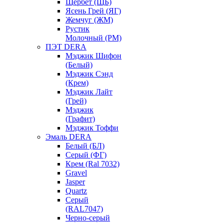
Щербет (ЩБ)
Ясень Грей (ЯГ)
Жемчуг (ЖМ)
Рустик
Молочный (РМ)
ПЭТ DERA
Мэджик Шифон
(Белый)
Мэджик Сэнд
(Крем)
Мэджик Лайт
(Грей)
Мэджик
(Графит)
Мэджик Тоффи
Эмаль DERA
Белый (БЛ)
Серый (ФГ)
Крем (Ral 7032)
Gravel
Jasper
Quartz
Серый
(RAL7047)
Черно-серый