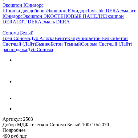
Экошпон Юнидорс
Шпонка для доборов
Экошпон Юнидорс
Invisible DERA
Эмалит
Юнидорс
Экошпон ЭКО
СТЕНОВЫЕ ПАНЕЛИ
Экошпон
DERA
ПЭТ DERA
Эмаль DERA
-
Сонома Белый
Грей Сонома
Дуб Аляска
Венге
Капучино
Бетон Белый
Бетон
Светлый (Лайт)
Бьянко
Бетон Темный
Сонома Светлый (Лайт)
распродажа
Дуб Сонома
Артикул:
2503
Добор МДФ телескоп Сонома Белый 100х10х2070
Подробнее
490
руб.
/шт