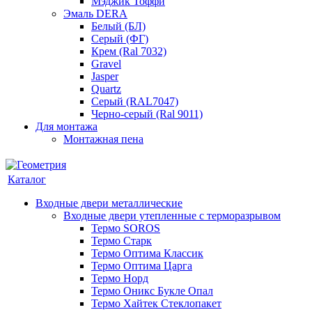
Мэджик Тоффи
Эмаль DERA
Белый (БЛ)
Серый (ФГ)
Крем (Ral 7032)
Gravel
Jasper
Quartz
Серый (RAL7047)
Черно-серый (Ral 9011)
Для монтажа
Монтажная пена
Каталог
Входные двери металлические
Входные двери утепленные с терморазрывом
Термо SOROS
Термо Старк
Термо Оптима Классик
Термо Оптима Царга
Термо Норд
Термо Оникс Букле Опал
Термо Хайтек Стеклопакет