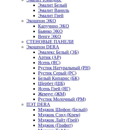
Эмалит Белый
Эмалит Ваниль
Эмалит Грей
Экошпон ЭКО
Капучино ЭКО
Бьянко ЭКО
Венге ЭКО
СТЕНОВЫЕ ПАНЕЛИ
Экошпон DERA
Эмалекс Белый (ЭБ)
Артик (АР)
Ясень (ЯС)
Рустик Натуральный (РН)
Рустик Серый (РС)
Белый Кипарис (БК)
Щербет (ЩБ)
Ясень Грей (ЯГ)
Жемчуг (ЖМ)
Рустик Молочный (РМ)
ПЭТ DERA
Мэджик Шифон (Белый)
Мэджик Сэнд (Крем)
Мэджик Лайт (Грей)
Мэджик (Графит)