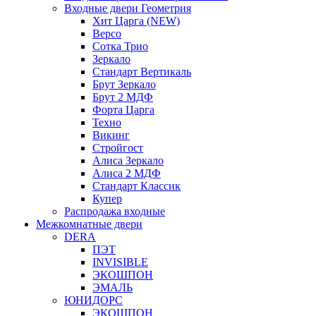
Входные двери Геометрия
Хит Царга (NEW)
Версо
Сотка Трио
Зеркало
Стандарт Вертикаль
Брут Зеркало
Брут 2 МДФ
Форта Царга
Техно
Викинг
Стройгост
Алиса Зеркало
Алиса 2 МДФ
Стандарт Классик
Купер
Распродажа входные
Межкомнатные двери
DERA
ПЭТ
INVISIBLE
ЭКОШПОН
ЭМАЛЬ
ЮНИДОРС
ЭКОШПОН