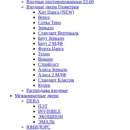
Входные противопожарные EI-60
Входные двери Геометрия
Хит Царга (NEW)
Версо
Сотка Трио
Зеркало
Стандарт Вертикаль
Брут Зеркало
Брут 2 МДФ
Форта Царга
Техно
Викинг
Стройгост
Алиса Зеркало
Алиса 2 МДФ
Стандарт Классик
Купер
Распродажа входные
Межкомнатные двери
DERA
ПЭТ
INVISIBLE
ЭКОШПОН
ЭМАЛЬ
ЮНИДОРС