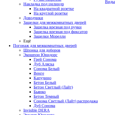
Виды
Накладка под цилиндр
На квадратной розетке
На круглой розетке
Доводчики
Защелки для межкомнатных дверей
Защелка врезная под ручки
Защелка врезная под фиксатор
Защелки Морелли
Ещё
Погонаж для межкомнатных дверей
Шпонка для доборов
Экошпон Юнидорс
Грей Сонома
Дуб Аляска
Сонома Белый
Венге
Капучино
Бетон Белый
Бетон Светлый (Лайт)
Бьянко
Бетон Темный
Сонома Светлый (Лайт) распродажа
Дуб Сонома
Invisible DERA
Эмалит Юнидорс