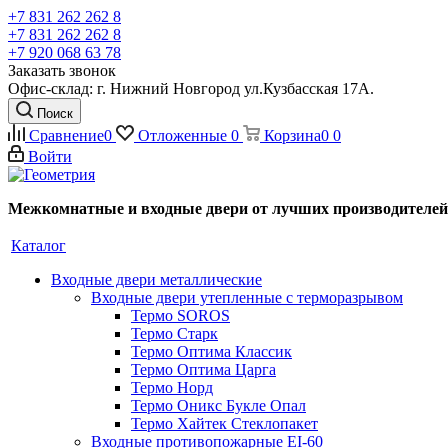
+7 831 262 262 8
+7 831 262 262 8
+7 920 068 63 78
Заказать звонок
Офис-склад: г. Нижний Новгород ул.Кузбасская 17А.
Поиск
Сравнение
0
Отложенные
0
Корзина
0
0
Войти
Межкомнатные и входные двери от лучших производителей
Каталог
Входные двери металлические
Входные двери утепленные с терморазрывом
Термо SOROS
Термо Старк
Термо Оптима Классик
Термо Оптима Царга
Термо Норд
Термо Оникс Букле Опал
Термо Хайтек Стеклопакет
Входные противопожарные EI-60