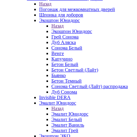
Назад
Погонаж для межкомнатных дверей
Шпонка для доборов
Экошпон Юнидорс
Назад
Экошпон Юнидорс
Грей Сонома
Дуб Аляска
Сонома Белый
Венге
Капучино
Бетон Белый
Бетон Светлый (Лайт)
Бьянко
Бетон Темный
Сонома Светлый (Лайт) распродажа
Дуб Сонома
Invisible DERA
Эмалит Юнидорс
Назад
Эмалит Юнидорс
Эмалит Белый
Эмалит Ваниль
Эмалит Грей
Экошпон ЭКО