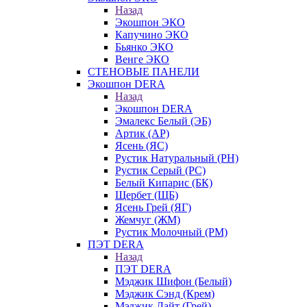
Назад
Экошпон ЭКО
Капучино ЭКО
Бьянко ЭКО
Венге ЭКО
СТЕНОВЫЕ ПАНЕЛИ
Экошпон DERA
Назад
Экошпон DERA
Эмалекс Белый (ЭБ)
Артик (АР)
Ясень (ЯС)
Рустик Натуральный (РН)
Рустик Серый (РС)
Белый Кипарис (БК)
Щербет (ЩБ)
Ясень Грей (ЯГ)
Жемчуг (ЖМ)
Рустик Молочный (РМ)
ПЭТ DERA
Назад
ПЭТ DERA
Мэджик Шифон (Белый)
Мэджик Сэнд (Крем)
Мэджик Лайт (Грей)