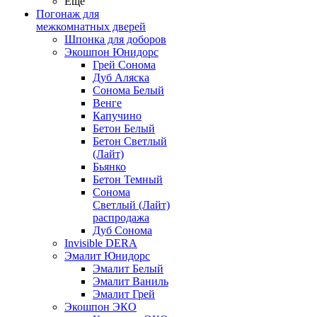
Ещё
Погонаж для
межкомнатных дверей
Шпонка для доборов
Экошпон Юнидорс
Грей Сонома
Дуб Аляска
Сонома Белый
Венге
Капучино
Бетон Белый
Бетон Светлый
(Лайт)
Бьянко
Бетон Темный
Сонома
Светлый (Лайт)
распродажа
Дуб Сонома
Invisible DERA
Эмалит Юнидорс
Эмалит Белый
Эмалит Ваниль
Эмалит Грей
Экошпон ЭКО