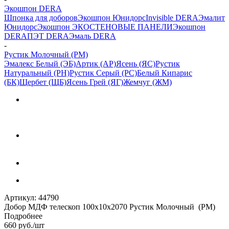
Экошпон DERA
Шпонка для доборов
Экошпон Юнидорс
Invisible DERA
Эмалит
Юнидорс
Экошпон ЭКО
СТЕНОВЫЕ ПАНЕЛИ
Экошпон
DERA
ПЭТ DERA
Эмаль DERA
-
Рустик Молочный (РМ)
Эмалекс Белый (ЭБ)
Артик (АР)
Ясень (ЯС)
Рустик
Натуральный (РН)
Рустик Серый (РС)
Белый Кипарис
(БК)
Щербет (ЩБ)
Ясень Грей (ЯГ)
Жемчуг (ЖМ)
Артикул:
44790
Добор МДФ телескоп 100х10х2070 Рустик Молочный (РМ)
Подробнее
660
руб.
/шт