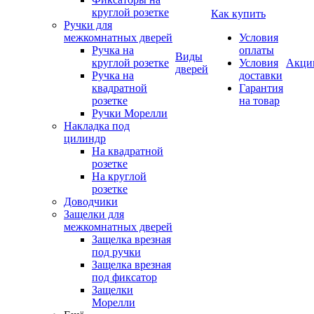
круглой розетке
Как купить
Ручки для
межкомнатных дверей
Условия
Ручка на
оплаты
Виды
круглой розетке
Условия
Акци
дверей
Ручка на
доставки
квадратной
Гарантия
розетке
на товар
Ручки Морелли
Накладка под
цилиндр
На квадратной
розетке
На круглой
розетке
Доводчики
Защелки для
межкомнатных дверей
Защелка врезная
под ручки
Защелка врезная
под фиксатор
Защелки
Морелли