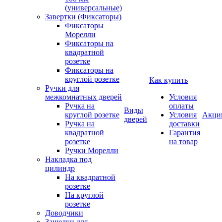
(универсальные)
Завертки (Фиксаторы)
Фиксаторы
Морелли
Фиксаторы на
квадратной
розетке
Фиксаторы на
круглой розетке
Как купить
Ручки для
межкомнатных дверей
Условия
Ручка на
оплаты
Виды
круглой розетке
Условия
Акци
дверей
Ручка на
доставки
квадратной
Гарантия
розетке
на товар
Ручки Морелли
Накладка под
цилиндр
На квадратной
розетке
На круглой
розетке
Доводчики
Защелки для