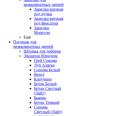
межкомнатных дверей
Защелка врезная
под ручки
Защелка врезная
под фиксатор
Защелки
Морелли
Ещё
Погонаж для
межкомнатных дверей
Шпонка для доборов
Экошпон Юнидорс
Грей Сонома
Дуб Аляска
Сонома Белый
Венге
Капучино
Бетон Белый
Бетон Светлый
(Лайт)
Бьянко
Бетон Темный
Сонома
Светлый (Лайт)