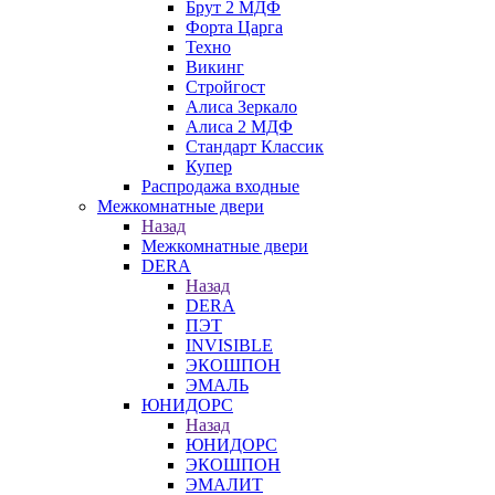
Брут 2 МДФ
Форта Царга
Техно
Викинг
Стройгост
Алиса Зеркало
Алиса 2 МДФ
Стандарт Классик
Купер
Распродажа входные
Межкомнатные двери
Назад
Межкомнатные двери
DERA
Назад
DERA
ПЭТ
INVISIBLE
ЭКОШПОН
ЭМАЛЬ
ЮНИДОРС
Назад
ЮНИДОРС
ЭКОШПОН
ЭМАЛИТ