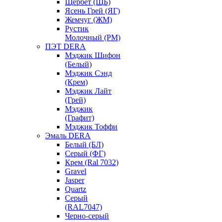
Щербет (ЩБ)
Ясень Грей (ЯГ)
Жемчуг (ЖМ)
Рустик
Молочный (РМ)
ПЭТ DERA
Мэджик Шифон
(Белый)
Мэджик Сэнд
(Крем)
Мэджик Лайт
(Грей)
Мэджик
(Графит)
Мэджик Тоффи
Эмаль DERA
Белый (БЛ)
Серый (ФГ)
Крем (Ral 7032)
Gravel
Jasper
Quartz
Серый
(RAL7047)
Черно-серый