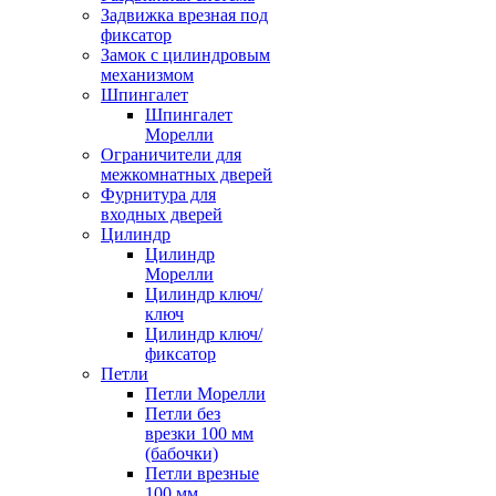
Задвижка врезная под
фиксатор
Замок с цилиндровым
механизмом
Шпингалет
Шпингалет
Морелли
Ограничители для
межкомнатных дверей
Фурнитура для
входных дверей
Цилиндр
Цилиндр
Морелли
Цилиндр ключ/
ключ
Цилиндр ключ/
фиксатор
Петли
Петли Морелли
Петли без
врезки 100 мм
(бабочки)
Петли врезные
100 мм