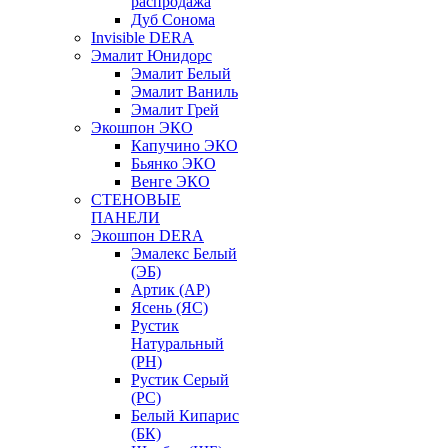
распродажа
Дуб Сонома
Invisible DERA
Эмалит Юнидорс
Эмалит Белый
Эмалит Ваниль
Эмалит Грей
Экошпон ЭКО
Капучино ЭКО
Бьянко ЭКО
Венге ЭКО
СТЕНОВЫЕ
ПАНЕЛИ
Экошпон DERA
Эмалекс Белый
(ЭБ)
Артик (АР)
Ясень (ЯС)
Рустик
Натуральный
(РН)
Рустик Серый
(РС)
Белый Кипарис
(БК)