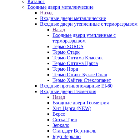
Каталог
Входные двери металлические
Назад
Входные двери металлические
Входные двери утепленные с терморазрывом
Назад
Входные двери утепленные с
терморазрывом
Термо SOROS
Термо Старк
Термо Оптима Классик
Термо Оптима Царга
Термо Норд
Термо Оникс Букле Опал
Термо Хайтек Стеклопакет
Входные противопожарные EI-60
Входные двери Геометрия
Назад
Входные двери Геометрия
Хит Царга (NEW)
Версо
Сотка Трио
Зеркало
Стандарт Вертикаль
Брут Зеркало