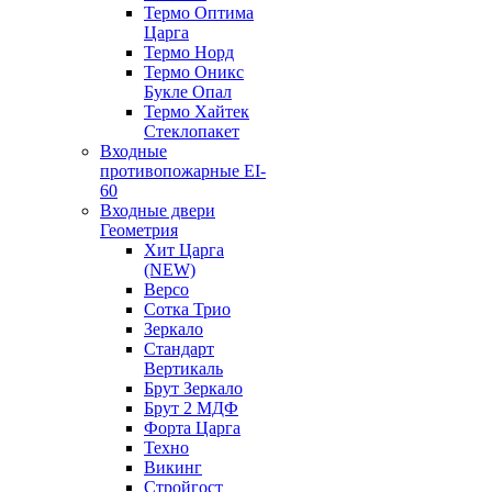
Термо Оптима
Царга
Термо Норд
Термо Оникс
Букле Опал
Термо Хайтек
Стеклопакет
Входные
противопожарные EI-
60
Входные двери
Геометрия
Хит Царга
(NEW)
Версо
Сотка Трио
Зеркало
Стандарт
Вертикаль
Брут Зеркало
Брут 2 МДФ
Форта Царга
Техно
Викинг
Стройгост