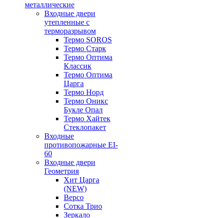
металлические
Входные двери
утепленные с
терморазрывом
Термо SOROS
Термо Старк
Термо Оптима
Классик
Термо Оптима
Царга
Термо Норд
Термо Оникс
Букле Опал
Термо Хайтек
Стеклопакет
Входные
противопожарные EI-
60
Входные двери
Геометрия
Хит Царга
(NEW)
Версо
Сотка Трио
Зеркало