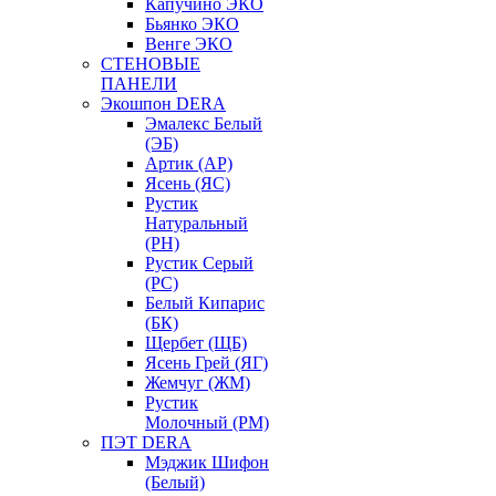
Капучино ЭКО
Бьянко ЭКО
Венге ЭКО
СТЕНОВЫЕ
ПАНЕЛИ
Экошпон DERA
Эмалекс Белый
(ЭБ)
Артик (АР)
Ясень (ЯС)
Рустик
Натуральный
(РН)
Рустик Серый
(РС)
Белый Кипарис
(БК)
Щербет (ЩБ)
Ясень Грей (ЯГ)
Жемчуг (ЖМ)
Рустик
Молочный (РМ)
ПЭТ DERA
Мэджик Шифон
(Белый)