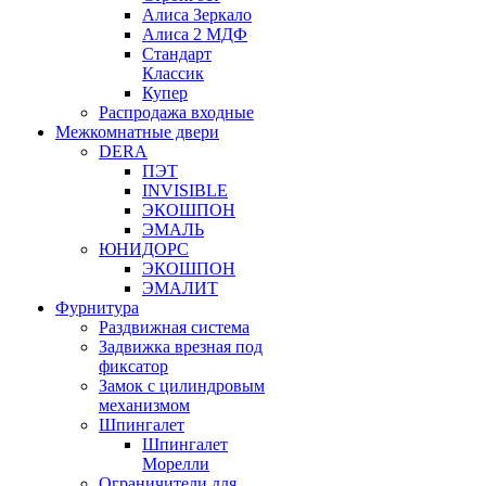
Алиса Зеркало
Алиса 2 МДФ
Стандарт
Классик
Купер
Распродажа входные
Межкомнатные двери
DERA
ПЭТ
INVISIBLE
ЭКОШПОН
ЭМАЛЬ
ЮНИДОРС
ЭКОШПОН
ЭМАЛИТ
Фурнитура
Раздвижная система
Задвижка врезная под
фиксатор
Замок с цилиндровым
механизмом
Шпингалет
Шпингалет
Морелли
Ограничители для