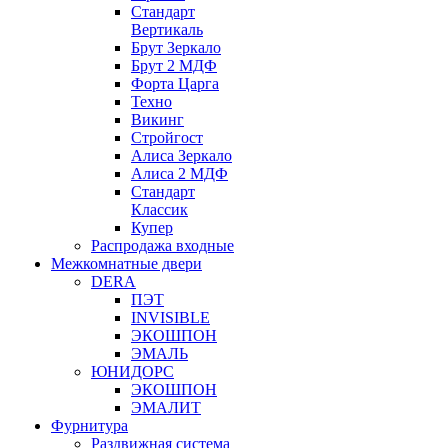
Стандарт
Вертикаль
Брут Зеркало
Брут 2 МДФ
Форта Царга
Техно
Викинг
Стройгост
Алиса Зеркало
Алиса 2 МДФ
Стандарт
Классик
Купер
Распродажа входные
Межкомнатные двери
DERA
ПЭТ
INVISIBLE
ЭКОШПОН
ЭМАЛЬ
ЮНИДОРС
ЭКОШПОН
ЭМАЛИТ
Фурнитура
Раздвижная система