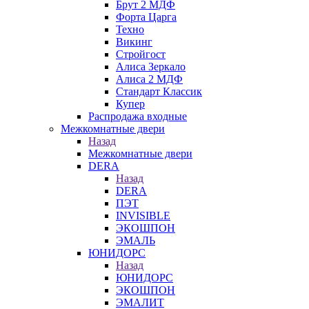
Брут 2 МДФ
Форта Царга
Техно
Викинг
Стройгост
Алиса Зеркало
Алиса 2 МДФ
Стандарт Классик
Купер
Распродажа входные
Межкомнатные двери
Назад
Межкомнатные двери
DERA
Назад
DERA
ПЭТ
INVISIBLE
ЭКОШПОН
ЭМАЛЬ
ЮНИДОРС
Назад
ЮНИДОРС
ЭКОШПОН
ЭМАЛИТ