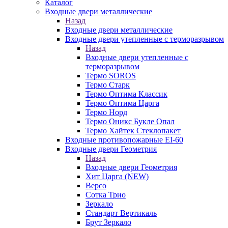
Каталог
Входные двери металлические
Назад
Входные двери металлические
Входные двери утепленные с терморазрывом
Назад
Входные двери утепленные с
терморазрывом
Термо SOROS
Термо Старк
Термо Оптима Классик
Термо Оптима Царга
Термо Норд
Термо Оникс Букле Опал
Термо Хайтек Стеклопакет
Входные противопожарные EI-60
Входные двери Геометрия
Назад
Входные двери Геометрия
Хит Царга (NEW)
Версо
Сотка Трио
Зеркало
Стандарт Вертикаль
Брут Зеркало