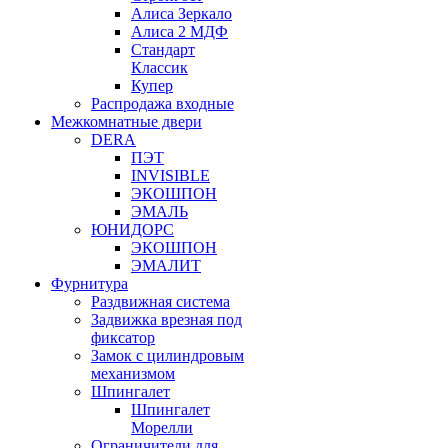
Алиса Зеркало
Алиса 2 МДФ
Стандарт
Классик
Купер
Распродажа входные
Межкомнатные двери
DERA
ПЭТ
INVISIBLE
ЭКОШПОН
ЭМАЛЬ
ЮНИДОРС
ЭКОШПОН
ЭМАЛИТ
Фурнитура
Раздвижная система
Задвижка врезная под
фиксатор
Замок с цилиндровым
механизмом
Шпингалет
Шпингалет
Морелли
Ограничители для