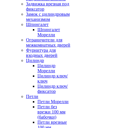
Задвижка врезная под
фиксатор
Замок с цилиндровым
механизмом
Шпингалет
Шпингалет
Морелли
Ограничители для
межкомнатных дверей
Фурнитура для
входных дверей
Цилиндр
Цилиндр
Морелли
Цилиндр ключ/
ключ
Цилиндр ключ/
фиксатор
Петли
Петли Морелли
Петли без
врезки 100 мм
(бабочки)
Петли врезные
100 мм