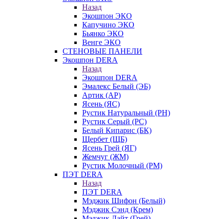
Назад
Экошпон ЭКО
Капучино ЭКО
Бьянко ЭКО
Венге ЭКО
СТЕНОВЫЕ ПАНЕЛИ
Экошпон DERA
Назад
Экошпон DERA
Эмалекс Белый (ЭБ)
Артик (АР)
Ясень (ЯС)
Рустик Натуральный (РН)
Рустик Серый (РС)
Белый Кипарис (БК)
Щербет (ЩБ)
Ясень Грей (ЯГ)
Жемчуг (ЖМ)
Рустик Молочный (РМ)
ПЭТ DERA
Назад
ПЭТ DERA
Мэджик Шифон (Белый)
Мэджик Сэнд (Крем)
Мэджик Лайт (Грей)