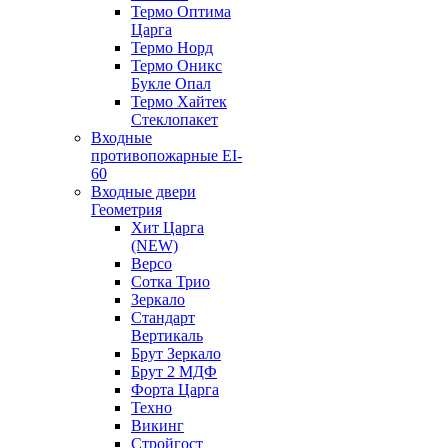
Термо Оптима
Царга
Термо Норд
Термо Оникс
Букле Опал
Термо Хайтек
Стеклопакет
Входные
противопожарные EI-
60
Входные двери
Геометрия
Хит Царга
(NEW)
Версо
Сотка Трио
Зеркало
Стандарт
Вертикаль
Брут Зеркало
Брут 2 МДФ
Форта Царга
Техно
Викинг
Стройгост