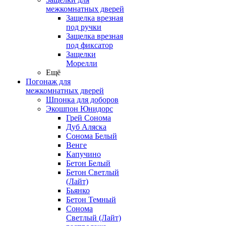
межкомнатных дверей
Защелка врезная
под ручки
Защелка врезная
под фиксатор
Защелки
Морелли
Ещё
Погонаж для
межкомнатных дверей
Шпонка для доборов
Экошпон Юнидорс
Грей Сонома
Дуб Аляска
Сонома Белый
Венге
Капучино
Бетон Белый
Бетон Светлый
(Лайт)
Бьянко
Бетон Темный
Сонома
Светлый (Лайт)