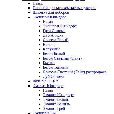
Назад
Погонаж для межкомнатных дверей
Шпонка для доборов
Экошпон Юнидорс
Назад
Экошпон Юнидорс
Грей Сонома
Дуб Аляска
Сонома Белый
Венге
Капучино
Бетон Белый
Бетон Светлый (Лайт)
Бьянко
Бетон Темный
Сонома Светлый (Лайт) распродажа
Дуб Сонома
Invisible DERA
Эмалит Юнидорс
Назад
Эмалит Юнидорс
Эмалит Белый
Эмалит Ваниль
Эмалит Грей
Экошпон ЭКО