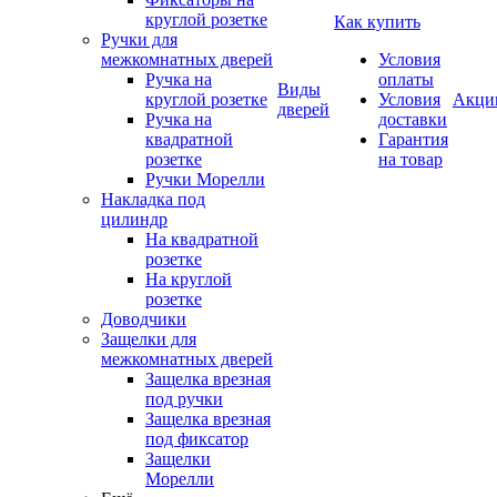
круглой розетке
Как купить
Ручки для
межкомнатных дверей
Условия
Ручка на
оплаты
Виды
круглой розетке
Условия
Акци
дверей
Ручка на
доставки
квадратной
Гарантия
розетке
на товар
Ручки Морелли
Накладка под
цилиндр
На квадратной
розетке
На круглой
розетке
Доводчики
Защелки для
межкомнатных дверей
Защелка врезная
под ручки
Защелка врезная
под фиксатор
Защелки
Морелли