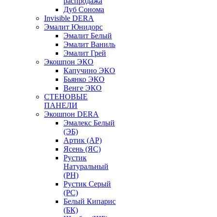
распродажа
Дуб Сонома
Invisible DERA
Эмалит Юнидорс
Эмалит Белый
Эмалит Ваниль
Эмалит Грей
Экошпон ЭКО
Капучино ЭКО
Бьянко ЭКО
Венге ЭКО
СТЕНОВЫЕ
ПАНЕЛИ
Экошпон DERA
Эмалекс Белый
(ЭБ)
Артик (АР)
Ясень (ЯС)
Рустик
Натуральный
(РН)
Рустик Серый
(РС)
Белый Кипарис
(БК)