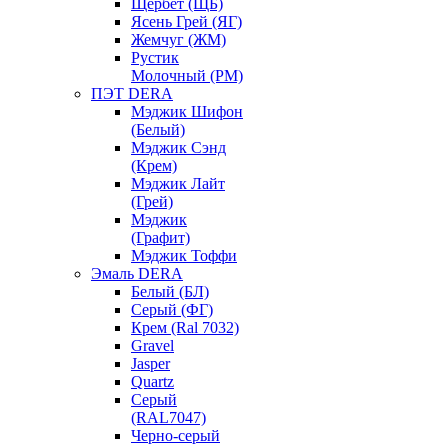
Щербет (ЩБ)
Ясень Грей (ЯГ)
Жемчуг (ЖМ)
Рустик
Молочный (РМ)
ПЭТ DERA
Мэджик Шифон
(Белый)
Мэджик Сэнд
(Крем)
Мэджик Лайт
(Грей)
Мэджик
(Графит)
Мэджик Тоффи
Эмаль DERA
Белый (БЛ)
Серый (ФГ)
Крем (Ral 7032)
Gravel
Jasper
Quartz
Серый
(RAL7047)
Черно-серый