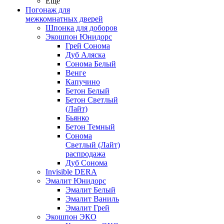
Ещё
Погонаж для
межкомнатных дверей
Шпонка для доборов
Экошпон Юнидорс
Грей Сонома
Дуб Аляска
Сонома Белый
Венге
Капучино
Бетон Белый
Бетон Светлый
(Лайт)
Бьянко
Бетон Темный
Сонома
Светлый (Лайт)
распродажа
Дуб Сонома
Invisible DERA
Эмалит Юнидорс
Эмалит Белый
Эмалит Ваниль
Эмалит Грей
Экошпон ЭКО