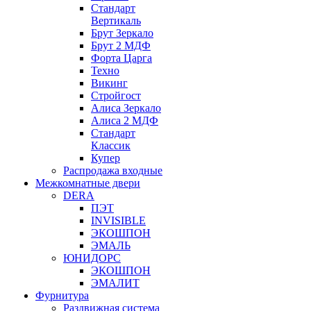
Стандарт
Вертикаль
Брут Зеркало
Брут 2 МДФ
Форта Царга
Техно
Викинг
Стройгост
Алиса Зеркало
Алиса 2 МДФ
Стандарт
Классик
Купер
Распродажа входные
Межкомнатные двери
DERA
ПЭТ
INVISIBLE
ЭКОШПОН
ЭМАЛЬ
ЮНИДОРС
ЭКОШПОН
ЭМАЛИТ
Фурнитура
Раздвижная система