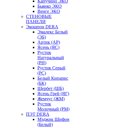
Капучино ЭКО
Бьянко ЭКО
Венге ЭКО
СТЕНОВЫЕ
ПАНЕЛИ
Экошпон DERA
Эмалекс Белый
(ЭБ)
Артик (АР)
Ясень (ЯС)
Рустик
Натуральный
(РН)
Рустик Серый
(РС)
Белый Кипарис
(БК)
Щербет (ЩБ)
Ясень Грей (ЯГ)
Жемчуг (ЖМ)
Рустик
Молочный (РМ)
ПЭТ DERA
Мэджик Шифон
(Белый)