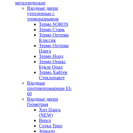
металлические
Входные двери
утепленные с
терморазрывом
Термо SOROS
Термо Старк
Термо Оптима
Классик
Термо Оптима
Царга
Термо Норд
Термо Оникс
Букле Опал
Термо Хайтек
Стеклопакет
Входные
противопожарные EI-
60
Входные двери
Геометрия
Хит Царга
(NEW)
Версо
Сотка Трио
Зеркало