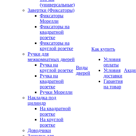
(универсальные)
Завертки (Фиксаторы)
Фиксаторы
Морелли
Фиксаторы на
квадратной
розетке
Фиксаторы на
круглой розетке
Как купить
Ручки для
межкомнатных дверей
Условия
Ручка на
оплаты
Виды
круглой розетке
Условия
Акци
дверей
Ручка на
доставки
квадратной
Гарантия
розетке
на товар
Ручки Морелли
Накладка под
цилиндр
На квадратной
розетке
На круглой
розетке
Доводчики
Защелки для