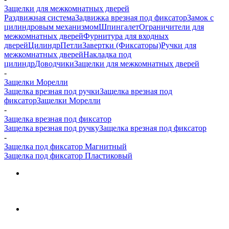
Защелки для межкомнатных дверей
Раздвижная система
Задвижка врезная под фиксатор
Замок с
цилиндровым механизмом
Шпингалет
Ограничители для
межкомнатных дверей
Фурнитура для входных
дверей
Цилиндр
Петли
Завертки (Фиксаторы)
Ручки для
межкомнатных дверей
Накладка под
цилиндр
Доводчики
Защелки для межкомнатных дверей
-
Защелки Морелли
Защелка врезная под ручки
Защелка врезная под
фиксатор
Защелки Морелли
-
Защелка врезная под фиксатор
Защелка врезная под ручку
Защелка врезная под фиксатор
-
Защелка под фиксатор Магнитный
Защелка под фиксатор Пластиковый