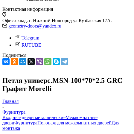
Контактная информация
Офис-склад: г. Нижний Новгород ул.Кузбасская 17А.
geometry-doors@yandex.ru
Telegram
RUTUBE
Поделиться
Петля универс.MSN-100*70*2.5 GRС
Графит Morelli
Главная
-
Фурнитура
Входные двери металлические
Межкомнатные
двери
Фурнитура
Погонаж для межкомнатных дверей
Для
монтажа
-