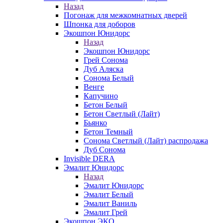
Назад
Погонаж для межкомнатных дверей
Шпонка для доборов
Экошпон Юнидорс
Назад
Экошпон Юнидорс
Грей Сонома
Дуб Аляска
Сонома Белый
Венге
Капучино
Бетон Белый
Бетон Светлый (Лайт)
Бьянко
Бетон Темный
Сонома Светлый (Лайт) распродажа
Дуб Сонома
Invisible DERA
Эмалит Юнидорс
Назад
Эмалит Юнидорс
Эмалит Белый
Эмалит Ваниль
Эмалит Грей
Экошпон ЭКО