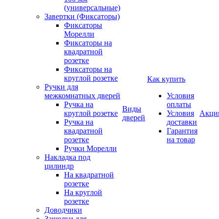
(универсальные)
Завертки (Фиксаторы)
Фиксаторы
Морелли
Фиксаторы на
квадратной
розетке
Фиксаторы на
круглой розетке
Как купить
Ручки для
межкомнатных дверей
Условия
Ручка на
оплаты
Виды
круглой розетке
Условия
Акци
дверей
Ручка на
доставки
квадратной
Гарантия
розетке
на товар
Ручки Морелли
Накладка под
цилиндр
На квадратной
розетке
На круглой
розетке
Доводчики
Защелки для