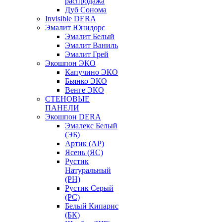
распродажа
Дуб Сонома
Invisible DERA
Эмалит Юнидорс
Эмалит Белый
Эмалит Ваниль
Эмалит Грей
Экошпон ЭКО
Капучино ЭКО
Бьянко ЭКО
Венге ЭКО
СТЕНОВЫЕ
ПАНЕЛИ
Экошпон DERA
Эмалекс Белый
(ЭБ)
Артик (АР)
Ясень (ЯС)
Рустик
Натуральный
(РН)
Рустик Серый
(РС)
Белый Кипарис
(БК)