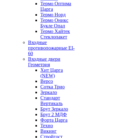
Термо Оптима
Царга
Термо Норд
Термо Оникс
Букле Опал
Термо Хайтек
Стеклопакет
Входные
противопожарные EI-
60
Входные двери
Геометрия
Хит Царга
(NEW)
Версо
Сотка Трио
Зеркало
Стандарт
Вертикаль
Брут Зеркало
Брут 2 МДФ
Форта Царга
Техно
Викинг
Стройгост