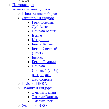
Ещё
Погонаж для
межкомнатных дверей
Шпонка для доборов
Экошпон Юнидорс
Грей Сонома
Дуб Аляска
Сонома Белый
Венге
Капучино
Бетон Белый
Бетон Светлый
(Лайт)
Бьянко
Бетон Темный
Сонома
Светлый (Лайт)
распродажа
Дуб Сонома
Invisible DERA
Эмалит Юнидорс
Эмалит Белый
Эмалит Ваниль
Эмалит Грей
Экошпон ЭКО