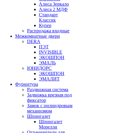
Алиса Зеркало
Алиса 2 МДФ
Стандарт
Классик
Купер
Распродажа входные
Межкомнатные двери
DERA
ПЭТ
INVISIBLE
ЭКОШПОН
ЭМАЛЬ
ЮНИДОРС
ЭКОШПОН
ЭМАЛИТ
Фурнитура
Раздвижная система
Задвижка врезная под
фиксатор
Замок с цилиндровым
механизмом
Шпингалет
Шпингалет
Морелли
Ограничители для