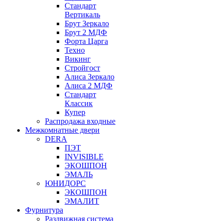
Стандарт
Вертикаль
Брут Зеркало
Брут 2 МДФ
Форта Царга
Техно
Викинг
Стройгост
Алиса Зеркало
Алиса 2 МДФ
Стандарт
Классик
Купер
Распродажа входные
Межкомнатные двери
DERA
ПЭТ
INVISIBLE
ЭКОШПОН
ЭМАЛЬ
ЮНИДОРС
ЭКОШПОН
ЭМАЛИТ
Фурнитура
Раздвижная система