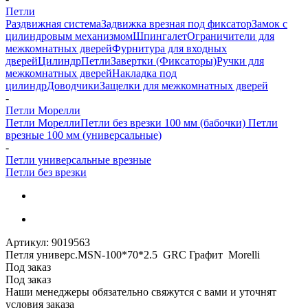
Петли
Раздвижная система
Задвижка врезная под фиксатор
Замок с
цилиндровым механизмом
Шпингалет
Ограничители для
межкомнатных дверей
Фурнитура для входных
дверей
Цилиндр
Петли
Завертки (Фиксаторы)
Ручки для
межкомнатных дверей
Накладка под
цилиндр
Доводчики
Защелки для межкомнатных дверей
-
Петли Морелли
Петли Морелли
Петли без врезки 100 мм (бабочки)
Петли
врезные 100 мм (универсальные)
-
Петли универсальные врезные
Петли без врезки
Артикул:
9019563
Петля универс.MSN-100*70*2.5 GRС Графит Morelli
Под заказ
Под заказ
Наши менеджеры обязательно свяжутся с вами и уточнят
условия заказа