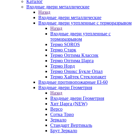
Каталог
Входные двери металлические
Назад
Входные двери металлические
Входные двери утепленные с терморазрывом
Назад
Входные двери утепленные с
терморазрывом
Термо SOROS
Термо Старк
Термо Оптима Классик
Термо Оптима Царга
Термо Норд
Термо Оникс Букле Опал
Термо Хайтек Стеклопакет
Входные противопожарные EI-60
Входные двери Геометрия
Назад
Входные двери Геометрия
Хит Царга (NEW)
Версо
Сотка Трио
Зеркало
Стандарт Вертикаль
Брут Зеркало