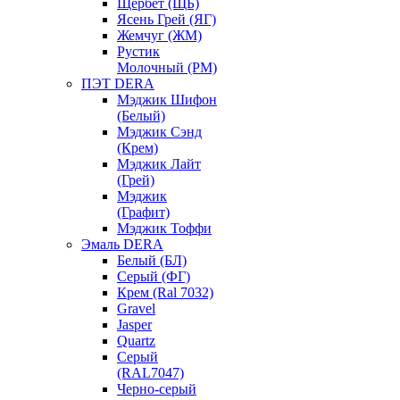
Щербет (ЩБ)
Ясень Грей (ЯГ)
Жемчуг (ЖМ)
Рустик
Молочный (РМ)
ПЭТ DERA
Мэджик Шифон
(Белый)
Мэджик Сэнд
(Крем)
Мэджик Лайт
(Грей)
Мэджик
(Графит)
Мэджик Тоффи
Эмаль DERA
Белый (БЛ)
Серый (ФГ)
Крем (Ral 7032)
Gravel
Jasper
Quartz
Серый
(RAL7047)
Черно-серый