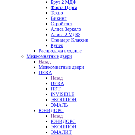
Брут 2 МДФ
Форта Царга
Техно
Викинг
Стройгост
Алиса Зеркало
Алиса 2 МДФ
Стандарт Классик
Купер
Распродажа входные
Межкомнатные двери
Назад
Межкомнатные двери
DERA
Назад
DERA
ПЭТ
INVISIBLE
ЭКОШПОН
ЭМАЛЬ
ЮНИДОРС
Назад
ЮНИДОРС
ЭКОШПОН
ЭМАЛИТ