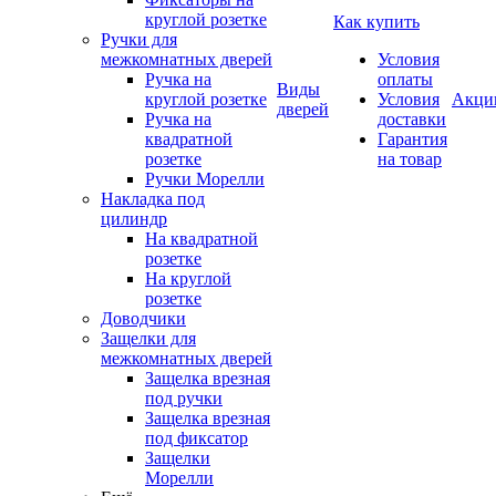
круглой розетке
Как купить
Ручки для
межкомнатных дверей
Условия
Ручка на
оплаты
Виды
круглой розетке
Условия
Акци
дверей
Ручка на
доставки
квадратной
Гарантия
розетке
на товар
Ручки Морелли
Накладка под
цилиндр
На квадратной
розетке
На круглой
розетке
Доводчики
Защелки для
межкомнатных дверей
Защелка врезная
под ручки
Защелка врезная
под фиксатор
Защелки
Морелли