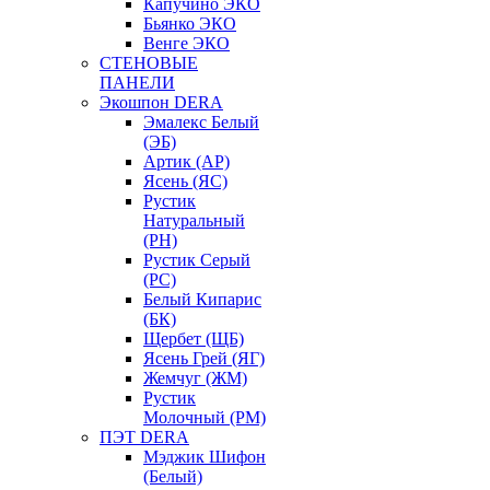
Капучино ЭКО
Бьянко ЭКО
Венге ЭКО
СТЕНОВЫЕ
ПАНЕЛИ
Экошпон DERA
Эмалекс Белый
(ЭБ)
Артик (АР)
Ясень (ЯС)
Рустик
Натуральный
(РН)
Рустик Серый
(РС)
Белый Кипарис
(БК)
Щербет (ЩБ)
Ясень Грей (ЯГ)
Жемчуг (ЖМ)
Рустик
Молочный (РМ)
ПЭТ DERA
Мэджик Шифон
(Белый)