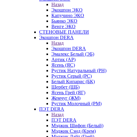
Назад
Экошпон ЭКО
Капучино ЭКО
Бьянко ЭКО
Венге ЭКО
СТЕНОВЫЕ ПАНЕЛИ
Экошпон DERA
Назад
Экошпон DERA
Эмалекс Белый (ЭБ)
Артик (АР)
Ясень (ЯС)
Рустик Натуральный (РН)
Рустик Серый (РС)
Белый Кипарис (БК)
Щербет (ЩБ)
Ясень Грей (ЯГ)
Жемчуг (ЖМ)
Рустик Молочный (РМ)
ПЭТ DERA
Назад
ПЭТ DERA
Мэджик Шифон (Белый)
Мэджик Сэнд (Крем)
Мэджик Лайт (Грей)