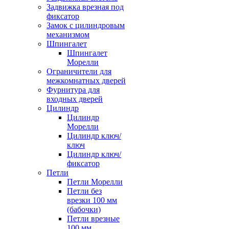
Задвижка врезная под
фиксатор
Замок с цилиндровым
механизмом
Шпингалет
Шпингалет
Морелли
Ограничители для
межкомнатных дверей
Фурнитура для
входных дверей
Цилиндр
Цилиндр
Морелли
Цилиндр ключ/
ключ
Цилиндр ключ/
фиксатор
Петли
Петли Морелли
Петли без
врезки 100 мм
(бабочки)
Петли врезные
100 мм