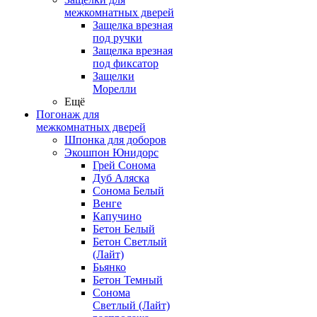
межкомнатных дверей
Защелка врезная
под ручки
Защелка врезная
под фиксатор
Защелки
Морелли
Ещё
Погонаж для
межкомнатных дверей
Шпонка для доборов
Экошпон Юнидорс
Грей Сонома
Дуб Аляска
Сонома Белый
Венге
Капучино
Бетон Белый
Бетон Светлый
(Лайт)
Бьянко
Бетон Темный
Сонома
Светлый (Лайт)