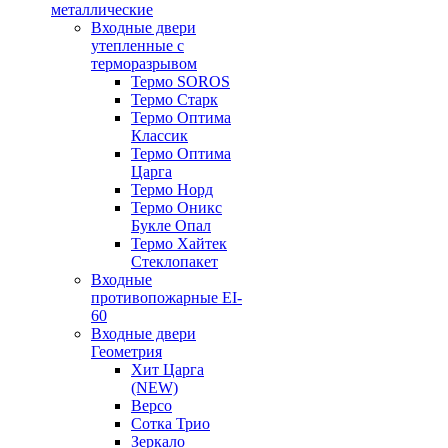
металлические
Входные двери
утепленные с
терморазрывом
Термо SOROS
Термо Старк
Термо Оптима
Классик
Термо Оптима
Царга
Термо Норд
Термо Оникс
Букле Опал
Термо Хайтек
Стеклопакет
Входные
противопожарные EI-
60
Входные двери
Геометрия
Хит Царга
(NEW)
Версо
Сотка Трио
Зеркало