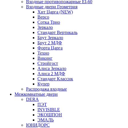
Входные противопожарные EI-60
Входные двери Геометрия
Хит Царга (NEW)
Версо
Сотка Трио
Зеркало
Стандарт Вертикаль
Брут Зеркало
Брут 2 МДФ
Форта Царга
Техно
Викинг
Стройгост
Алиса Зеркало
Алиса 2 МДФ
Стандарт Классик
Купер
Распродажа входные
Межкомнатные двери
DERA
ПЭТ
INVISIBLE
ЭКОШПОН
ЭМАЛЬ
ЮНИДОРС