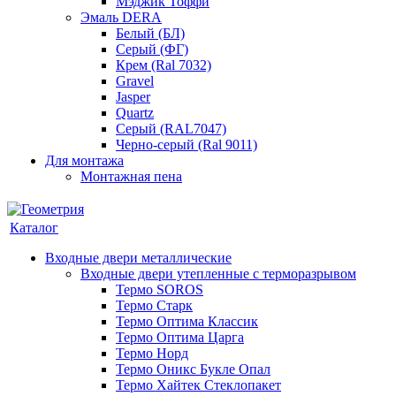
Мэджик Тоффи
Эмаль DERA
Белый (БЛ)
Серый (ФГ)
Крем (Ral 7032)
Gravel
Jasper
Quartz
Серый (RAL7047)
Черно-серый (Ral 9011)
Для монтажа
Монтажная пена
Каталог
Входные двери металлические
Входные двери утепленные с терморазрывом
Термо SOROS
Термо Старк
Термо Оптима Классик
Термо Оптима Царга
Термо Норд
Термо Оникс Букле Опал
Термо Хайтек Стеклопакет