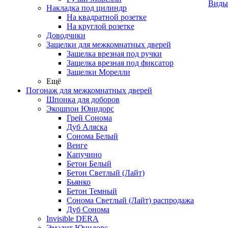
Виды
Накладка под цилиндр
На квадратной розетке
На круглой розетке
Доводчики
Защелки для межкомнатных дверей
Защелка врезная под ручки
Защелка врезная под фиксатор
Защелки Морелли
Ещё
Погонаж для межкомнатных дверей
Шпонка для доборов
Экошпон Юнидорс
Грей Сонома
Дуб Аляска
Сонома Белый
Венге
Капучино
Бетон Белый
Бетон Светлый (Лайт)
Бьянко
Бетон Темный
Сонома Светлый (Лайт) распродажа
Дуб Сонома
Invisible DERA
Эмалит Юнидорс