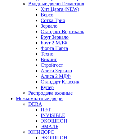
Входные двери Геометрия
Хит Царга (NEW)
Версо
Сотка Трио
Зеркало
Стандарт Вертикаль
Брут Зеркало
Брут 2 МДФ
Форта Царга
Техно
Викинг
Стройгост
Алиса Зеркало
Алиса 2 МДФ
Стандарт Классик
Купер
Распродажа входные
Межкомнатные двери
DERA
ПЭТ
INVISIBLE
ЭКОШПОН
ЭМАЛЬ
ЮНИДОРС
ЭКОШПОН