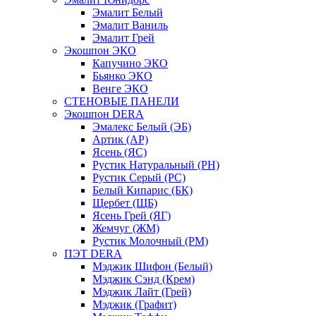
Эмалит Белый
Эмалит Ваниль
Эмалит Грей
Экошпон ЭКО
Капучино ЭКО
Бьянко ЭКО
Венге ЭКО
СТЕНОВЫЕ ПАНЕЛИ
Экошпон DERA
Эмалекс Белый (ЭБ)
Артик (АР)
Ясень (ЯС)
Рустик Натуральный (РН)
Рустик Серый (РС)
Белый Кипарис (БК)
Щербет (ЩБ)
Ясень Грей (ЯГ)
Жемчуг (ЖМ)
Рустик Молочный (РМ)
ПЭТ DERA
Мэджик Шифон (Белый)
Мэджик Сэнд (Крем)
Мэджик Лайт (Грей)
Мэджик (Графит)