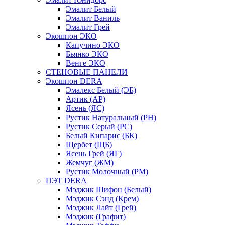
Эмалит Белый
Эмалит Ваниль
Эмалит Грей
Экошпон ЭКО
Капучино ЭКО
Бьянко ЭКО
Венге ЭКО
СТЕНОВЫЕ ПАНЕЛИ
Экошпон DERA
Эмалекс Белый (ЭБ)
Артик (АР)
Ясень (ЯС)
Рустик Натуральный (РН)
Рустик Серый (РС)
Белый Кипарис (БК)
Щербет (ЩБ)
Ясень Грей (ЯГ)
Жемчуг (ЖМ)
Рустик Молочный (РМ)
ПЭТ DERA
Мэджик Шифон (Белый)
Мэджик Сэнд (Крем)
Мэджик Лайт (Грей)
Мэджик (Графит)