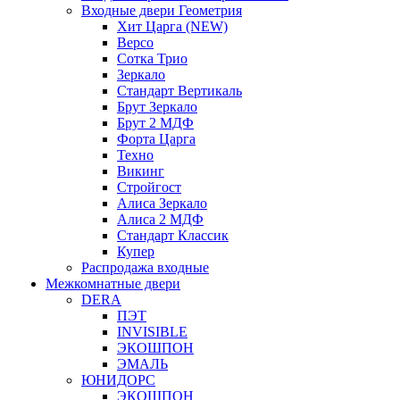
Входные двери Геометрия
Хит Царга (NEW)
Версо
Сотка Трио
Зеркало
Стандарт Вертикаль
Брут Зеркало
Брут 2 МДФ
Форта Царга
Техно
Викинг
Стройгост
Алиса Зеркало
Алиса 2 МДФ
Стандарт Классик
Купер
Распродажа входные
Межкомнатные двери
DERA
ПЭТ
INVISIBLE
ЭКОШПОН
ЭМАЛЬ
ЮНИДОРС
ЭКОШПОН