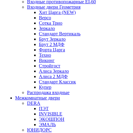
Входные противопожарные EI-60
Входные двери Геометрия
Хит Царга (NEW)
Версо
Сотка Трио
Зеркало
Стандарт Вертикаль
Брут Зеркало
Брут 2 МДФ
Форта Царга
Техно
Викинг
Стройгост
Алиса Зеркало
Алиса 2 МДФ
Стандарт Классик
Купер
Распродажа входные
Межкомнатные двери
DERA
ПЭТ
INVISIBLE
ЭКОШПОН
ЭМАЛЬ
ЮНИДОРС