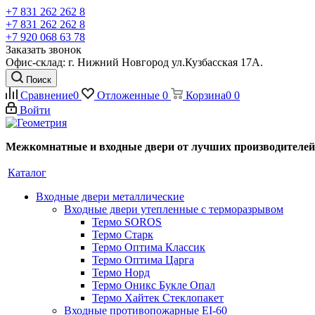
+7 831 262 262 8
+7 831 262 262 8
+7 920 068 63 78
Заказать звонок
Офис-склад: г. Нижний Новгород ул.Кузбасская 17А.
Поиск
Сравнение
0
Отложенные
0
Корзина
0
0
Войти
Межкомнатные и входные двери от лучших производителей
Каталог
Входные двери металлические
Входные двери утепленные с терморазрывом
Термо SOROS
Термо Старк
Термо Оптима Классик
Термо Оптима Царга
Термо Норд
Термо Оникс Букле Опал
Термо Хайтек Стеклопакет
Входные противопожарные EI-60