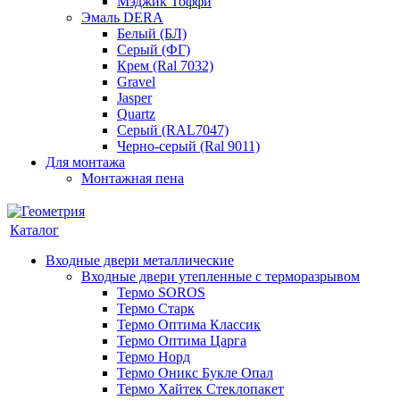
Мэджик Тоффи
Эмаль DERA
Белый (БЛ)
Серый (ФГ)
Крем (Ral 7032)
Gravel
Jasper
Quartz
Серый (RAL7047)
Черно-серый (Ral 9011)
Для монтажа
Монтажная пена
Каталог
Входные двери металлические
Входные двери утепленные с терморазрывом
Термо SOROS
Термо Старк
Термо Оптима Классик
Термо Оптима Царга
Термо Норд
Термо Оникс Букле Опал
Термо Хайтек Стеклопакет