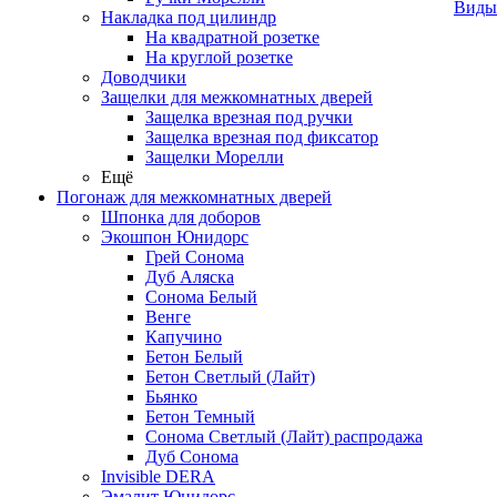
Виды
Накладка под цилиндр
На квадратной розетке
На круглой розетке
Доводчики
Защелки для межкомнатных дверей
Защелка врезная под ручки
Защелка врезная под фиксатор
Защелки Морелли
Ещё
Погонаж для межкомнатных дверей
Шпонка для доборов
Экошпон Юнидорс
Грей Сонома
Дуб Аляска
Сонома Белый
Венге
Капучино
Бетон Белый
Бетон Светлый (Лайт)
Бьянко
Бетон Темный
Сонома Светлый (Лайт) распродажа
Дуб Сонома
Invisible DERA
Эмалит Юнидорс