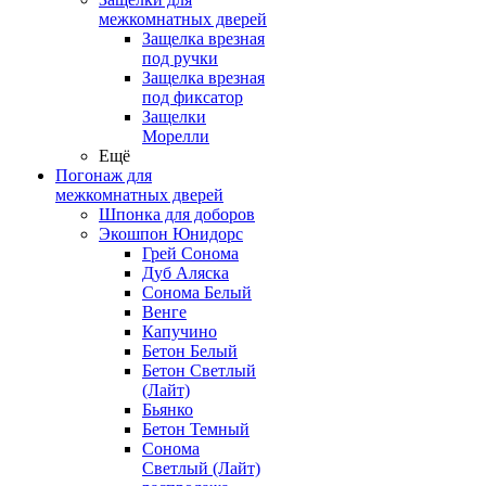
межкомнатных дверей
Защелка врезная
под ручки
Защелка врезная
под фиксатор
Защелки
Морелли
Ещё
Погонаж для
межкомнатных дверей
Шпонка для доборов
Экошпон Юнидорс
Грей Сонома
Дуб Аляска
Сонома Белый
Венге
Капучино
Бетон Белый
Бетон Светлый
(Лайт)
Бьянко
Бетон Темный
Сонома
Светлый (Лайт)