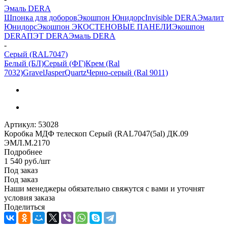
Эмаль DERA
Шпонка для доборов
Экошпон Юнидорс
Invisible DERA
Эмалит
Юнидорс
Экошпон ЭКО
СТЕНОВЫЕ ПАНЕЛИ
Экошпон
DERA
ПЭТ DERA
Эмаль DERA
-
Серый (RAL7047)
Белый (БЛ)
Серый (ФГ)
Крем (Ral
7032)
Gravel
Jasper
Quartz
Черно-серый (Ral 9011)
Артикул:
53028
Коробка МДФ телескоп Серый (RAL7047(5al) ДК.09
ЭМЛ.М.2170
Подробнее
1 540
руб.
/шт
Под заказ
Под заказ
Наши менеджеры обязательно свяжутся с вами и уточнят
условия заказа
Поделиться