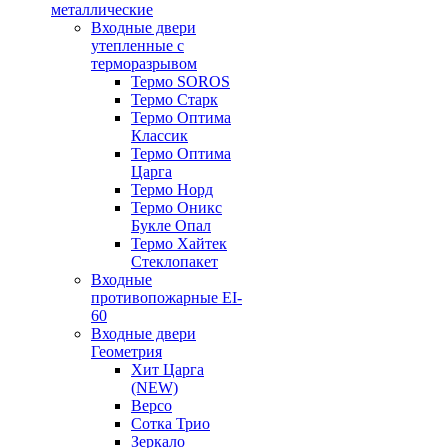
металлические
Входные двери
утепленные с
терморазрывом
Термо SOROS
Термо Старк
Термо Оптима
Классик
Термо Оптима
Царга
Термо Норд
Термо Оникс
Букле Опал
Термо Хайтек
Стеклопакет
Входные
противопожарные EI-
60
Входные двери
Геометрия
Хит Царга
(NEW)
Версо
Сотка Трио
Зеркало