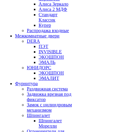
Алиса Зеркало
Алиса 2 МДФ
Стандарт
Классик
Купер
Распродажа входные
Межкомнатные двери
DERA
ПЭТ
INVISIBLE
ЭКОШПОН
ЭМАЛЬ
ЮНИДОРС
ЭКОШПОН
ЭМАЛИТ
Фурнитура
Раздвижная система
Задвижка врезная под
фиксатор
Замок с цилиндровым
механизмом
Шпингалет
Шпингалет
Морелли
Ограничители для