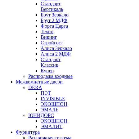
Стандарт
Вертикаль
Брут Зеркало
Брут 2 МДФ
Форта Царга
Техно
Викинг
Стройгост
Алиса Зеркало
Алиса 2 МДФ
Стандарт
Классик
Купер
Распродажа входные
Межкомнатные двери
DERA
ПЭТ
INVISIBLE
ЭКОШПОН
ЭМАЛЬ
ЮНИДОРС
ЭКОШПОН
ЭМАЛИТ
Фурнитура
Раздвижная система