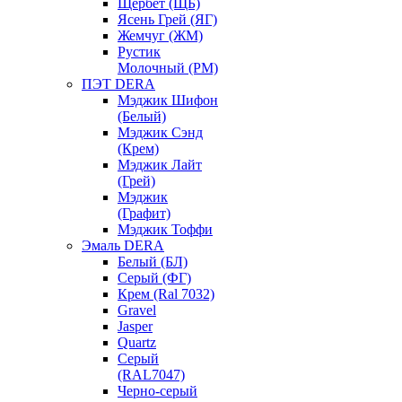
Щербет (ЩБ)
Ясень Грей (ЯГ)
Жемчуг (ЖМ)
Рустик
Молочный (РМ)
ПЭТ DERA
Мэджик Шифон
(Белый)
Мэджик Сэнд
(Крем)
Мэджик Лайт
(Грей)
Мэджик
(Графит)
Мэджик Тоффи
Эмаль DERA
Белый (БЛ)
Серый (ФГ)
Крем (Ral 7032)
Gravel
Jasper
Quartz
Серый
(RAL7047)
Черно-серый