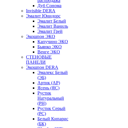
распродажа
Дуб Сонома
Invisible DERA
Эмалит Юнидорс
Эмалит Белый
Эмалит Ваниль
Эмалит Грей
Экошпон ЭКО
Капучино ЭКО
Бьянко ЭКО
Венге ЭКО
СТЕНОВЫЕ
ПАНЕЛИ
Экошпон DERA
Эмалекс Белый
(ЭБ)
Артик (АР)
Ясень (ЯС)
Рустик
Натуральный
(РН)
Рустик Серый
(РС)
Белый Кипарис
(БК)