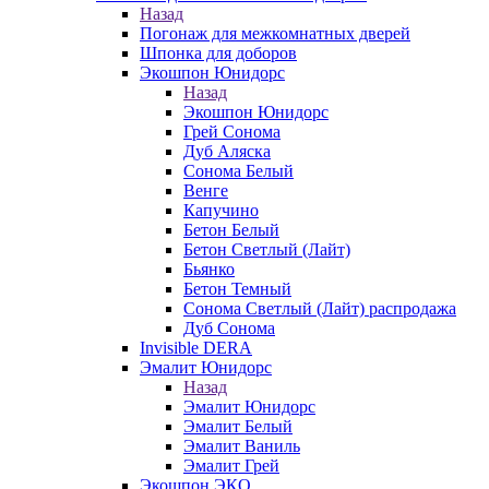
Назад
Погонаж для межкомнатных дверей
Шпонка для доборов
Экошпон Юнидорс
Назад
Экошпон Юнидорс
Грей Сонома
Дуб Аляска
Сонома Белый
Венге
Капучино
Бетон Белый
Бетон Светлый (Лайт)
Бьянко
Бетон Темный
Сонома Светлый (Лайт) распродажа
Дуб Сонома
Invisible DERA
Эмалит Юнидорс
Назад
Эмалит Юнидорс
Эмалит Белый
Эмалит Ваниль
Эмалит Грей
Экошпон ЭКО