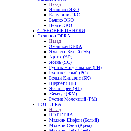
Назад
Экошпон ЭКО
Капучино ЭКО
Бьянко ЭКО
Венге ЭКО
СТЕНОВЫЕ ПАНЕЛИ
Экошпон DERA
Назад
Экошпон DERA
Эмалекс Белый (ЭБ)
Артик (АР)
Ясень (ЯС)
Рустик Натуральный (РН)
Рустик Серый (РС)
Белый Кипарис (БК)
Щербет (ЩБ)
Ясень Грей (ЯГ)
Жемчуг (ЖМ)
Рустик Молочный (РМ)
ПЭТ DERA
Назад
ПЭТ DERA
Мэджик Шифон (Белый)
Мэджик Сэнд (Крем)
Мэджик Лайт (Грей)