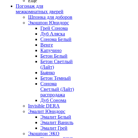
Ещё
Погонаж для
межкомнатных дверей
Шпонка для доборов
Экошпон Юнидорс
Грей Сонома
Дуб Аляска
Сонома Белый
Венге
Капучино
Бетон Белый
Бетон Светлый
(Лайт)
Бьянко
Бетон Темный
Сонома
Светлый (Лайт)
распродажа
Дуб Сонома
Invisible DERA
Эмалит Юнидорс
Эмалит Белый
Эмалит Ваниль
Эмалит Грей
Экошпон ЭКО