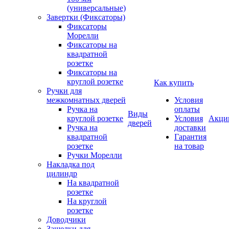
(универсальные)
Завертки (Фиксаторы)
Фиксаторы
Морелли
Фиксаторы на
квадратной
розетке
Фиксаторы на
круглой розетке
Как купить
Ручки для
межкомнатных дверей
Условия
Ручка на
оплаты
Виды
круглой розетке
Условия
Акци
дверей
Ручка на
доставки
квадратной
Гарантия
розетке
на товар
Ручки Морелли
Накладка под
цилиндр
На квадратной
розетке
На круглой
розетке
Доводчики
Защелки для