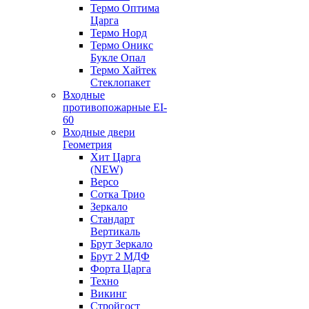
Термо Оптима
Царга
Термо Норд
Термо Оникс
Букле Опал
Термо Хайтек
Стеклопакет
Входные
противопожарные EI-
60
Входные двери
Геометрия
Хит Царга
(NEW)
Версо
Сотка Трио
Зеркало
Стандарт
Вертикаль
Брут Зеркало
Брут 2 МДФ
Форта Царга
Техно
Викинг
Стройгост