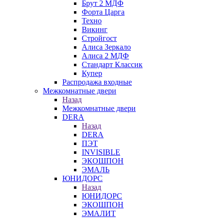
Брут 2 МДФ
Форта Царга
Техно
Викинг
Стройгост
Алиса Зеркало
Алиса 2 МДФ
Стандарт Классик
Купер
Распродажа входные
Межкомнатные двери
Назад
Межкомнатные двери
DERA
Назад
DERA
ПЭТ
INVISIBLE
ЭКОШПОН
ЭМАЛЬ
ЮНИДОРС
Назад
ЮНИДОРС
ЭКОШПОН
ЭМАЛИТ