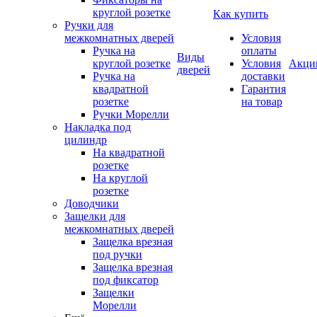
круглой розетке
Как купить
Ручки для
межкомнатных дверей
Условия
Ручка на
оплаты
Виды
круглой розетке
Условия
Акци
дверей
Ручка на
доставки
квадратной
Гарантия
розетке
на товар
Ручки Морелли
Накладка под
цилиндр
На квадратной
розетке
На круглой
розетке
Доводчики
Защелки для
межкомнатных дверей
Защелка врезная
под ручки
Защелка врезная
под фиксатор
Защелки
Морелли