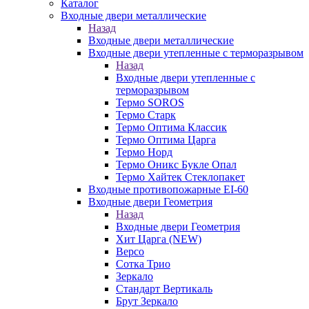
Каталог
Входные двери металлические
Назад
Входные двери металлические
Входные двери утепленные с терморазрывом
Назад
Входные двери утепленные с
терморазрывом
Термо SOROS
Термо Старк
Термо Оптима Классик
Термо Оптима Царга
Термо Норд
Термо Оникс Букле Опал
Термо Хайтек Стеклопакет
Входные противопожарные EI-60
Входные двери Геометрия
Назад
Входные двери Геометрия
Хит Царга (NEW)
Версо
Сотка Трио
Зеркало
Стандарт Вертикаль
Брут Зеркало