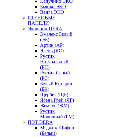
Капучино ЭКО
Бьянко ЭКО
Венге ЭКО
СТЕНОВЫЕ
ПАНЕЛИ
Экошпон DERA
Эмалекс Белый
(ЭБ)
Артик (АР)
Ясень (ЯС)
Рустик
Натуральный
(РН)
Рустик Серый
(РС)
Белый Кипарис
(БК)
Щербет (ЩБ)
Ясень Грей (ЯГ)
Жемчуг (ЖМ)
Рустик
Молочный (РМ)
ПЭТ DERA
Мэджик Шифон
(Белый)