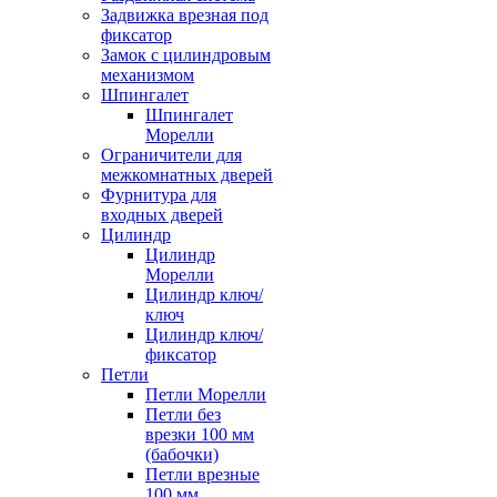
Задвижка врезная под
фиксатор
Замок с цилиндровым
механизмом
Шпингалет
Шпингалет
Морелли
Ограничители для
межкомнатных дверей
Фурнитура для
входных дверей
Цилиндр
Цилиндр
Морелли
Цилиндр ключ/
ключ
Цилиндр ключ/
фиксатор
Петли
Петли Морелли
Петли без
врезки 100 мм
(бабочки)
Петли врезные
100 мм