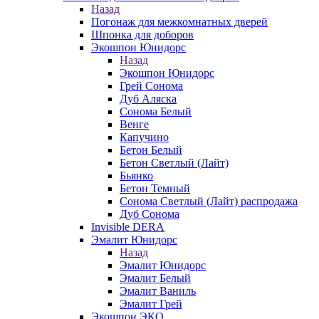
Назад
Погонаж для межкомнатных дверей
Шпонка для доборов
Экошпон Юнидорс
Назад
Экошпон Юнидорс
Грей Сонома
Дуб Аляска
Сонома Белый
Венге
Капучино
Бетон Белый
Бетон Светлый (Лайт)
Бьянко
Бетон Темный
Сонома Светлый (Лайт) распродажа
Дуб Сонома
Invisible DERA
Эмалит Юнидорс
Назад
Эмалит Юнидорс
Эмалит Белый
Эмалит Ваниль
Эмалит Грей
Экошпон ЭКО