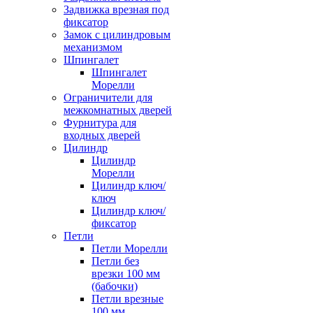
Задвижка врезная под
фиксатор
Замок с цилиндровым
механизмом
Шпингалет
Шпингалет
Морелли
Ограничители для
межкомнатных дверей
Фурнитура для
входных дверей
Цилиндр
Цилиндр
Морелли
Цилиндр ключ/
ключ
Цилиндр ключ/
фиксатор
Петли
Петли Морелли
Петли без
врезки 100 мм
(бабочки)
Петли врезные
100 мм