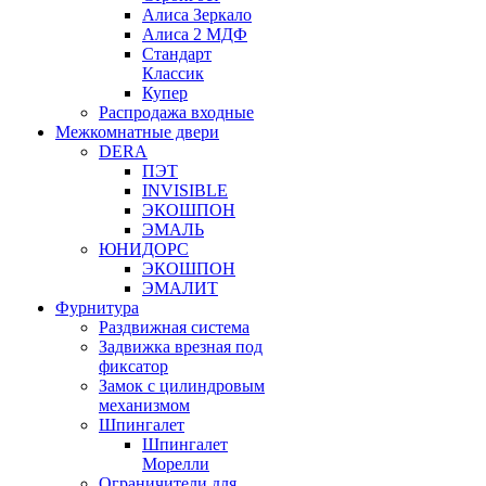
Алиса Зеркало
Алиса 2 МДФ
Стандарт
Классик
Купер
Распродажа входные
Межкомнатные двери
DERA
ПЭТ
INVISIBLE
ЭКОШПОН
ЭМАЛЬ
ЮНИДОРС
ЭКОШПОН
ЭМАЛИТ
Фурнитура
Раздвижная система
Задвижка врезная под
фиксатор
Замок с цилиндровым
механизмом
Шпингалет
Шпингалет
Морелли
Ограничители для