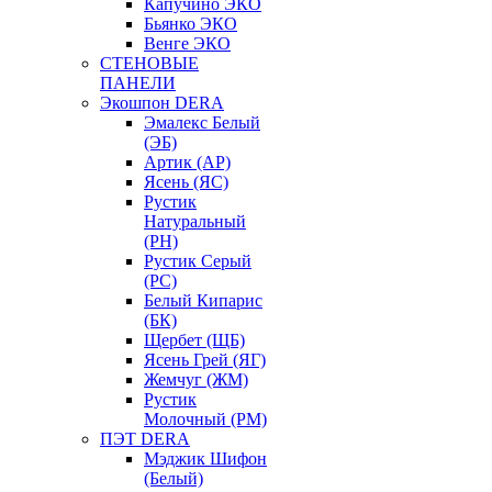
Капучино ЭКО
Бьянко ЭКО
Венге ЭКО
СТЕНОВЫЕ
ПАНЕЛИ
Экошпон DERA
Эмалекс Белый
(ЭБ)
Артик (АР)
Ясень (ЯС)
Рустик
Натуральный
(РН)
Рустик Серый
(РС)
Белый Кипарис
(БК)
Щербет (ЩБ)
Ясень Грей (ЯГ)
Жемчуг (ЖМ)
Рустик
Молочный (РМ)
ПЭТ DERA
Мэджик Шифон
(Белый)