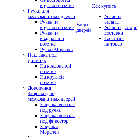
круглой розетке
Как купить
Ручки для
межкомнатных дверей
Условия
Ручка на
оплаты
Виды
круглой розетке
Условия
Акци
дверей
Ручка на
доставки
квадратной
Гарантия
розетке
на товар
Ручки Морелли
Накладка под
цилиндр
На квадратной
розетке
На круглой
розетке
Доводчики
Защелки для
межкомнатных дверей
Защелка врезная
под ручки
Защелка врезная
под фиксатор
Защелки
Морелли