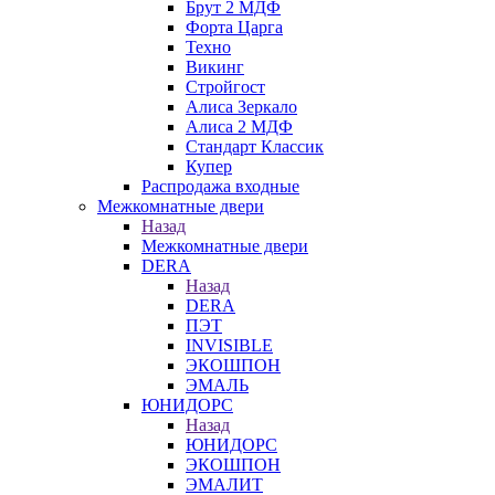
Брут 2 МДФ
Форта Царга
Техно
Викинг
Стройгост
Алиса Зеркало
Алиса 2 МДФ
Стандарт Классик
Купер
Распродажа входные
Межкомнатные двери
Назад
Межкомнатные двери
DERA
Назад
DERA
ПЭТ
INVISIBLE
ЭКОШПОН
ЭМАЛЬ
ЮНИДОРС
Назад
ЮНИДОРС
ЭКОШПОН
ЭМАЛИТ