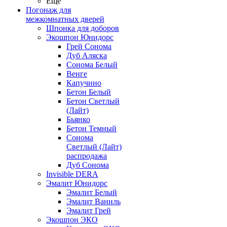
Ещё
Погонаж для
межкомнатных дверей
Шпонка для доборов
Экошпон Юнидорс
Грей Сонома
Дуб Аляска
Сонома Белый
Венге
Капучино
Бетон Белый
Бетон Светлый
(Лайт)
Бьянко
Бетон Темный
Сонома
Светлый (Лайт)
распродажа
Дуб Сонома
Invisible DERA
Эмалит Юнидорс
Эмалит Белый
Эмалит Ваниль
Эмалит Грей
Экошпон ЭКО