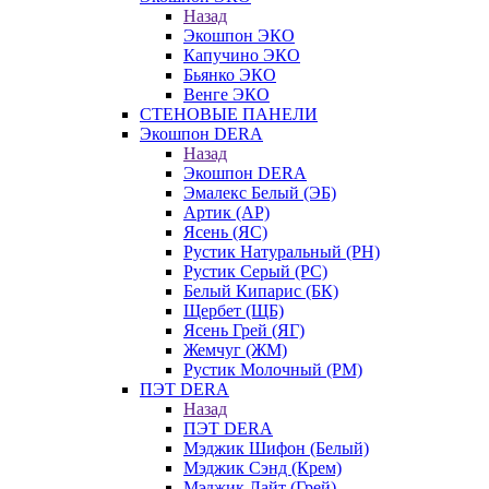
Назад
Экошпон ЭКО
Капучино ЭКО
Бьянко ЭКО
Венге ЭКО
СТЕНОВЫЕ ПАНЕЛИ
Экошпон DERA
Назад
Экошпон DERA
Эмалекс Белый (ЭБ)
Артик (АР)
Ясень (ЯС)
Рустик Натуральный (РН)
Рустик Серый (РС)
Белый Кипарис (БК)
Щербет (ЩБ)
Ясень Грей (ЯГ)
Жемчуг (ЖМ)
Рустик Молочный (РМ)
ПЭТ DERA
Назад
ПЭТ DERA
Мэджик Шифон (Белый)
Мэджик Сэнд (Крем)
Мэджик Лайт (Грей)