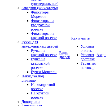
(универсальные)
Завертки (Фиксаторы)
Фиксаторы
Морелли
Фиксаторы на
квадратной
розетке
Фиксаторы на
круглой розетке
Как купить
Ручки для
межкомнатных дверей
Условия
Ручка на
оплаты
Виды
круглой розетке
Условия
Акци
дверей
Ручка на
доставки
квадратной
Гарантия
розетке
на товар
Ручки Морелли
Накладка под
цилиндр
На квадратной
розетке
На круглой
розетке
Доводчики
Защелки для