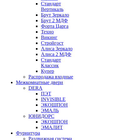
Стандарт
Вертикаль
Брут Зеркало
Брут 2 МДФ
Форта Царга
Техно
Викинг
Стройгост
Алиса Зеркало
Алиса 2 МДФ
Стандарт
Классик
Купер
Распродажа входные
Межкомнатные двери
DERA
ПЭТ
INVISIBLE
ЭКОШПОН
ЭМАЛЬ
ЮНИДОРС
ЭКОШПОН
ЭМАЛИТ
Фурнитура
Раздвижная система