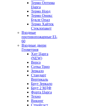
Термо Оптима
Царга
Термо Норд
Термо Оникс
Букле Опал
Термо Хайтек
Стеклопакет
Входные
противопожарные EI-
60
Входные двери
Геометрия
Хит Царга
(NEW)
Версо
Сотка Трио
Зеркало
Стандарт
Вертикаль
Брут Зеркало
Брут 2 МДФ
Форта Царга
Техно
Викинг
Стройгост