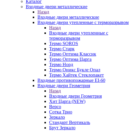
Каталог
Входные двери металлические
Назад
Входные двери металлические
Входные двери утепленные с терморазрывом
Назад
Входные двери утепленные с
терморазрывом
Термо SOROS
Термо Старк
Термо Оптима Классик
Термо Оптима Царга
Термо Норд
Термо Оникс Букле Опал
Термо Хайтек Стеклопакет
Входные противопожарные EI-60
Входные двери Геометрия
Назад
Входные двери Геометрия
Хит Царга (NEW)
Версо
Сотка Трио
Зеркало
Стандарт Вертикаль
Брут Зеркало