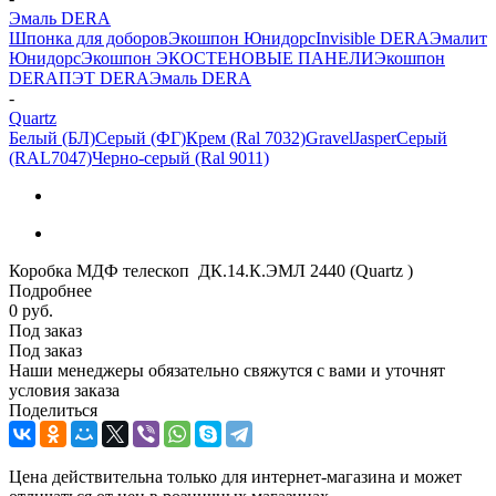
Эмаль DERA
Шпонка для доборов
Экошпон Юнидорс
Invisible DERA
Эмалит
Юнидорс
Экошпон ЭКО
СТЕНОВЫЕ ПАНЕЛИ
Экошпон
DERA
ПЭТ DERA
Эмаль DERA
-
Quartz
Белый (БЛ)
Серый (ФГ)
Крем (Ral 7032)
Gravel
Jasper
Серый
(RAL7047)
Черно-серый (Ral 9011)
Коробка МДФ телескоп ДК.14.К.ЭМЛ 2440 (Quartz )
Подробнее
0 руб.
Под заказ
Под заказ
Наши менеджеры обязательно свяжутся с вами и уточнят
условия заказа
Поделиться
Цена действительна только для интернет-магазина и может