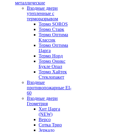
металлические
Входные двери
утепленные с
терморазрывом
Термо SOROS
Термо Старк
Термо Оптима
Классик
Термо Оптима
Царга
Термо Норд
Термо Оникс
Букле Опал
Термо Хайтек
Стеклопакет
Входные
противопожарные EI-
60
Входные двери
Геометрия
Хит Царга
(NEW)
Версо
Сотка Трио
Зеркало