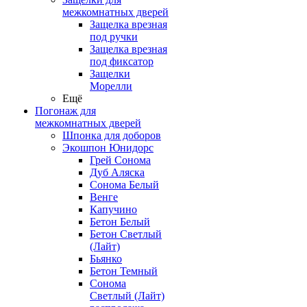
межкомнатных дверей
Защелка врезная
под ручки
Защелка врезная
под фиксатор
Защелки
Морелли
Ещё
Погонаж для
межкомнатных дверей
Шпонка для доборов
Экошпон Юнидорс
Грей Сонома
Дуб Аляска
Сонома Белый
Венге
Капучино
Бетон Белый
Бетон Светлый
(Лайт)
Бьянко
Бетон Темный
Сонома
Светлый (Лайт)