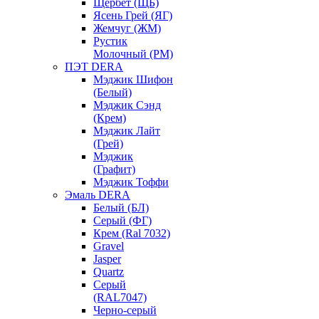
Щербет (ЩБ)
Ясень Грей (ЯГ)
Жемчуг (ЖМ)
Рустик
Молочный (РМ)
ПЭТ DERA
Мэджик Шифон
(Белый)
Мэджик Сэнд
(Крем)
Мэджик Лайт
(Грей)
Мэджик
(Графит)
Мэджик Тоффи
Эмаль DERA
Белый (БЛ)
Серый (ФГ)
Крем (Ral 7032)
Gravel
Jasper
Quartz
Серый
(RAL7047)
Черно-серый