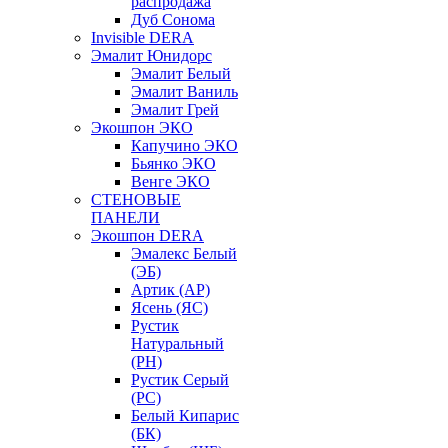
распродажа
Дуб Сонома
Invisible DERA
Эмалит Юнидорс
Эмалит Белый
Эмалит Ваниль
Эмалит Грей
Экошпон ЭКО
Капучино ЭКО
Бьянко ЭКО
Венге ЭКО
СТЕНОВЫЕ
ПАНЕЛИ
Экошпон DERA
Эмалекс Белый
(ЭБ)
Артик (АР)
Ясень (ЯС)
Рустик
Натуральный
(РН)
Рустик Серый
(РС)
Белый Кипарис
(БК)