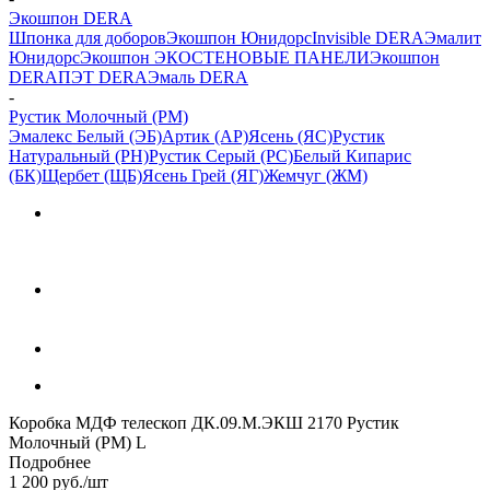
Экошпон DERA
Шпонка для доборов
Экошпон Юнидорс
Invisible DERA
Эмалит
Юнидорс
Экошпон ЭКО
СТЕНОВЫЕ ПАНЕЛИ
Экошпон
DERA
ПЭТ DERA
Эмаль DERA
-
Рустик Молочный (РМ)
Эмалекс Белый (ЭБ)
Артик (АР)
Ясень (ЯС)
Рустик
Натуральный (РН)
Рустик Серый (РС)
Белый Кипарис
(БК)
Щербет (ЩБ)
Ясень Грей (ЯГ)
Жемчуг (ЖМ)
Коробка МДФ телескоп ДК.09.М.ЭКШ 2170 Рустик
Молочный (РМ) L
Подробнее
1 200
руб.
/шт