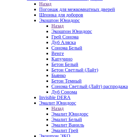
Назад
Погонаж для межкомнатных дверей
Шпонка для доборов
Экошпон Юнидорс
Назад
Экошпон Юнидорс
Грей Сонома
Дуб Аляска
Сонома Белый
Венге
Капучино
Бетон Белый
Бетон Светлый (Лайт)
Бьянко
Бетон Темный
Сонома Светлый (Лайт) распродажа
Дуб Сонома
Invisible DERA
Эмалит Юнидорс
Назад
Эмалит Юнидорс
Эмалит Белый
Эмалит Ваниль
Эмалит Грей
Экошпон ЭКО