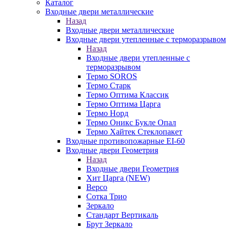
Каталог
Входные двери металлические
Назад
Входные двери металлические
Входные двери утепленные с терморазрывом
Назад
Входные двери утепленные с
терморазрывом
Термо SOROS
Термо Старк
Термо Оптима Классик
Термо Оптима Царга
Термо Норд
Термо Оникс Букле Опал
Термо Хайтек Стеклопакет
Входные противопожарные EI-60
Входные двери Геометрия
Назад
Входные двери Геометрия
Хит Царга (NEW)
Версо
Сотка Трио
Зеркало
Стандарт Вертикаль
Брут Зеркало