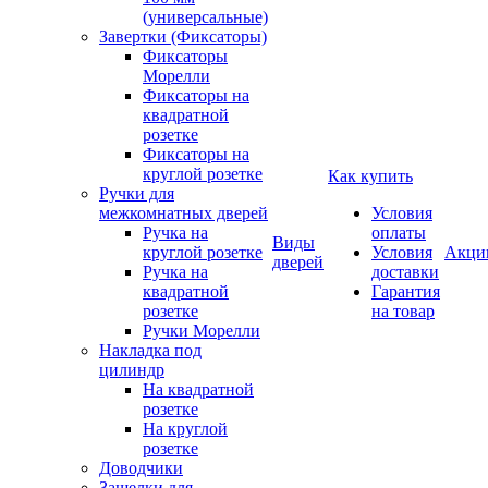
(универсальные)
Завертки (Фиксаторы)
Фиксаторы
Морелли
Фиксаторы на
квадратной
розетке
Фиксаторы на
круглой розетке
Как купить
Ручки для
межкомнатных дверей
Условия
Ручка на
оплаты
Виды
круглой розетке
Условия
Акци
дверей
Ручка на
доставки
квадратной
Гарантия
розетке
на товар
Ручки Морелли
Накладка под
цилиндр
На квадратной
розетке
На круглой
розетке
Доводчики
Защелки для