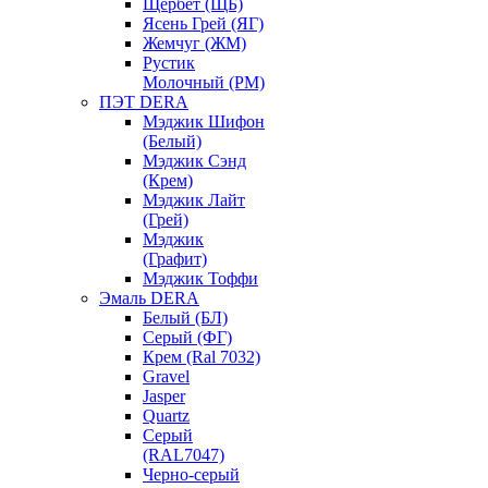
Щербет (ЩБ)
Ясень Грей (ЯГ)
Жемчуг (ЖМ)
Рустик
Молочный (РМ)
ПЭТ DERA
Мэджик Шифон
(Белый)
Мэджик Сэнд
(Крем)
Мэджик Лайт
(Грей)
Мэджик
(Графит)
Мэджик Тоффи
Эмаль DERA
Белый (БЛ)
Серый (ФГ)
Крем (Ral 7032)
Gravel
Jasper
Quartz
Серый
(RAL7047)
Черно-серый