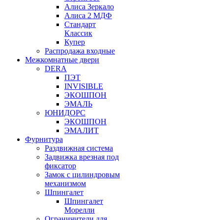
Алиса Зеркало
Алиса 2 МДФ
Стандарт
Классик
Купер
Распродажа входные
Межкомнатные двери
DERA
ПЭТ
INVISIBLE
ЭКОШПОН
ЭМАЛЬ
ЮНИДОРС
ЭКОШПОН
ЭМАЛИТ
Фурнитура
Раздвижная система
Задвижка врезная под
фиксатор
Замок с цилиндровым
механизмом
Шпингалет
Шпингалет
Морелли
Ограничители для