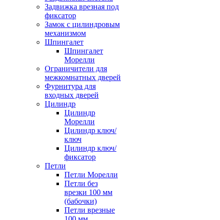
Задвижка врезная под
фиксатор
Замок с цилиндровым
механизмом
Шпингалет
Шпингалет
Морелли
Ограничители для
межкомнатных дверей
Фурнитура для
входных дверей
Цилиндр
Цилиндр
Морелли
Цилиндр ключ/
ключ
Цилиндр ключ/
фиксатор
Петли
Петли Морелли
Петли без
врезки 100 мм
(бабочки)
Петли врезные
100 мм