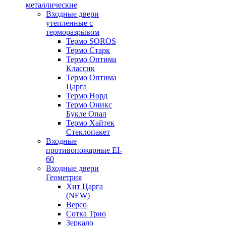
металлические
Входные двери
утепленные с
терморазрывом
Термо SOROS
Термо Старк
Термо Оптима
Классик
Термо Оптима
Царга
Термо Норд
Термо Оникс
Букле Опал
Термо Хайтек
Стеклопакет
Входные
противопожарные EI-
60
Входные двери
Геометрия
Хит Царга
(NEW)
Версо
Сотка Трио
Зеркало