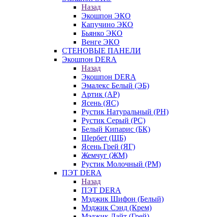
Назад
Экошпон ЭКО
Капучино ЭКО
Бьянко ЭКО
Венге ЭКО
СТЕНОВЫЕ ПАНЕЛИ
Экошпон DERA
Назад
Экошпон DERA
Эмалекс Белый (ЭБ)
Артик (АР)
Ясень (ЯС)
Рустик Натуральный (РН)
Рустик Серый (РС)
Белый Кипарис (БК)
Щербет (ЩБ)
Ясень Грей (ЯГ)
Жемчуг (ЖМ)
Рустик Молочный (РМ)
ПЭТ DERA
Назад
ПЭТ DERA
Мэджик Шифон (Белый)
Мэджик Сэнд (Крем)
Мэджик Лайт (Грей)