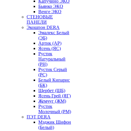
Капучино ЭКО
Бьянко ЭКО
Венге ЭКО
СТЕНОВЫЕ
ПАНЕЛИ
Экошпон DERA
Эмалекс Белый
(ЭБ)
Артик (АР)
Ясень (ЯС)
Рустик
Натуральный
(РН)
Рустик Серый
(РС)
Белый Кипарис
(БК)
Щербет (ЩБ)
Ясень Грей (ЯГ)
Жемчуг (ЖМ)
Рустик
Молочный (РМ)
ПЭТ DERA
Мэджик Шифон
(Белый)