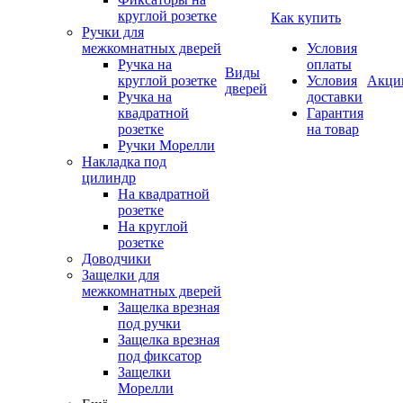
круглой розетке
Как купить
Ручки для
межкомнатных дверей
Условия
Ручка на
оплаты
Виды
круглой розетке
Условия
Акци
дверей
Ручка на
доставки
квадратной
Гарантия
розетке
на товар
Ручки Морелли
Накладка под
цилиндр
На квадратной
розетке
На круглой
розетке
Доводчики
Защелки для
межкомнатных дверей
Защелка врезная
под ручки
Защелка врезная
под фиксатор
Защелки
Морелли