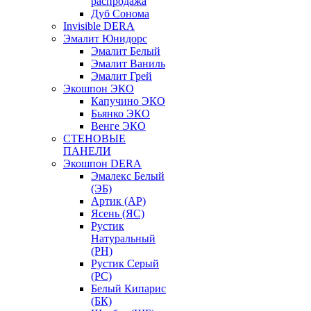
распродажа
Дуб Сонома
Invisible DERA
Эмалит Юнидорс
Эмалит Белый
Эмалит Ваниль
Эмалит Грей
Экошпон ЭКО
Капучино ЭКО
Бьянко ЭКО
Венге ЭКО
СТЕНОВЫЕ
ПАНЕЛИ
Экошпон DERA
Эмалекс Белый
(ЭБ)
Артик (АР)
Ясень (ЯС)
Рустик
Натуральный
(РН)
Рустик Серый
(РС)
Белый Кипарис
(БК)