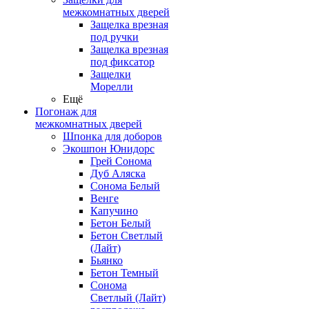
межкомнатных дверей
Защелка врезная
под ручки
Защелка врезная
под фиксатор
Защелки
Морелли
Ещё
Погонаж для
межкомнатных дверей
Шпонка для доборов
Экошпон Юнидорс
Грей Сонома
Дуб Аляска
Сонома Белый
Венге
Капучино
Бетон Белый
Бетон Светлый
(Лайт)
Бьянко
Бетон Темный
Сонома
Светлый (Лайт)