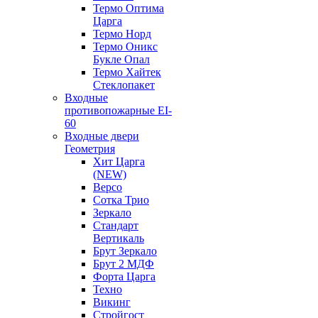
Термо Оптима
Царга
Термо Норд
Термо Оникс
Букле Опал
Термо Хайтек
Стеклопакет
Входные
противопожарные EI-
60
Входные двери
Геометрия
Хит Царга
(NEW)
Версо
Сотка Трио
Зеркало
Стандарт
Вертикаль
Брут Зеркало
Брут 2 МДФ
Форта Царга
Техно
Викинг
Стройгост