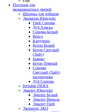
Ещё
Погонаж для
межкомнатных дверей
Шпонка для доборов
Экошпон Юнидорс
Грей Сонома
Дуб Аляска
Сонома Белый
Венге
Капучино
Бетон Белый
Бетон Светлый
(Лайт)
Бьянко
Бетон Темный
Сонома
Светлый (Лайт)
распродажа
Дуб Сонома
Invisible DERA
Эмалит Юнидорс
Эмалит Белый
Эмалит Ваниль
Эмалит Грей
Экошпон ЭКО