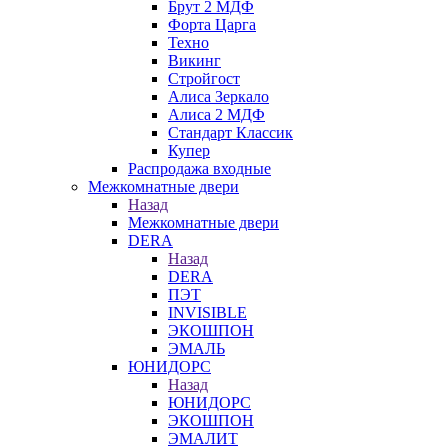
Брут 2 МДФ
Форта Царга
Техно
Викинг
Стройгост
Алиса Зеркало
Алиса 2 МДФ
Стандарт Классик
Купер
Распродажа входные
Межкомнатные двери
Назад
Межкомнатные двери
DERA
Назад
DERA
ПЭТ
INVISIBLE
ЭКОШПОН
ЭМАЛЬ
ЮНИДОРС
Назад
ЮНИДОРС
ЭКОШПОН
ЭМАЛИТ