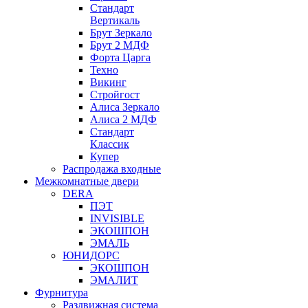
Стандарт
Вертикаль
Брут Зеркало
Брут 2 МДФ
Форта Царга
Техно
Викинг
Стройгост
Алиса Зеркало
Алиса 2 МДФ
Стандарт
Классик
Купер
Распродажа входные
Межкомнатные двери
DERA
ПЭТ
INVISIBLE
ЭКОШПОН
ЭМАЛЬ
ЮНИДОРС
ЭКОШПОН
ЭМАЛИТ
Фурнитура
Раздвижная система