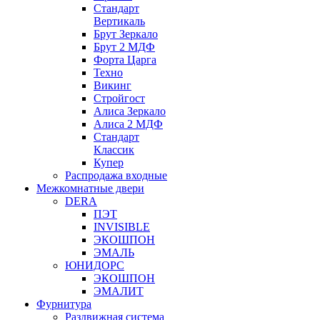
Стандарт
Вертикаль
Брут Зеркало
Брут 2 МДФ
Форта Царга
Техно
Викинг
Стройгост
Алиса Зеркало
Алиса 2 МДФ
Стандарт
Классик
Купер
Распродажа входные
Межкомнатные двери
DERA
ПЭТ
INVISIBLE
ЭКОШПОН
ЭМАЛЬ
ЮНИДОРС
ЭКОШПОН
ЭМАЛИТ
Фурнитура
Раздвижная система