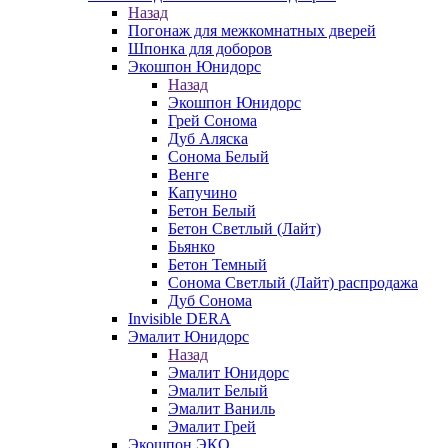
Назад
Погонаж для межкомнатных дверей
Шпонка для доборов
Экошпон Юнидорс
Назад
Экошпон Юнидорс
Грей Сонома
Дуб Аляска
Сонома Белый
Венге
Капучино
Бетон Белый
Бетон Светлый (Лайт)
Бьянко
Бетон Темный
Сонома Светлый (Лайт) распродажа
Дуб Сонома
Invisible DERA
Эмалит Юнидорс
Назад
Эмалит Юнидорс
Эмалит Белый
Эмалит Ваниль
Эмалит Грей
Экошпон ЭКО