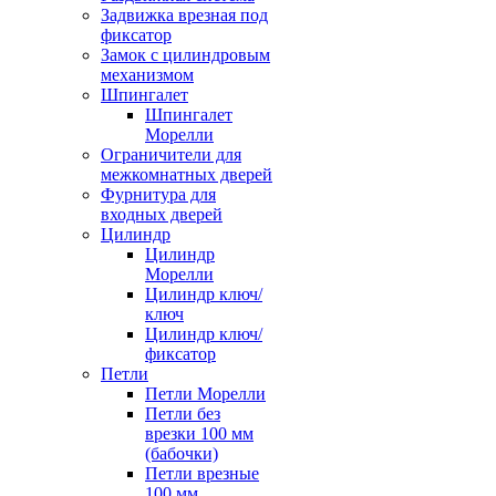
Задвижка врезная под
фиксатор
Замок с цилиндровым
механизмом
Шпингалет
Шпингалет
Морелли
Ограничители для
межкомнатных дверей
Фурнитура для
входных дверей
Цилиндр
Цилиндр
Морелли
Цилиндр ключ/
ключ
Цилиндр ключ/
фиксатор
Петли
Петли Морелли
Петли без
врезки 100 мм
(бабочки)
Петли врезные
100 мм