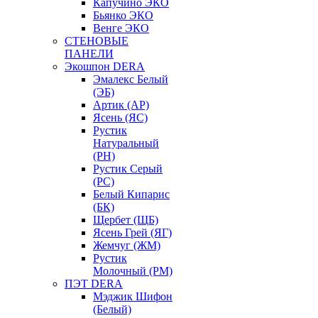
Капучино ЭКО
Бьянко ЭКО
Венге ЭКО
СТЕНОВЫЕ
ПАНЕЛИ
Экошпон DERA
Эмалекс Белый
(ЭБ)
Артик (АР)
Ясень (ЯС)
Рустик
Натуральный
(РН)
Рустик Серый
(РС)
Белый Кипарис
(БК)
Щербет (ЩБ)
Ясень Грей (ЯГ)
Жемчуг (ЖМ)
Рустик
Молочный (РМ)
ПЭТ DERA
Мэджик Шифон
(Белый)