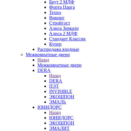
Брут 2 МДФ
Форта Царга
Техно
Викинг
Стройгост
Алиса Зеркало
Алиса 2 МДФ
Стандарт Классик
Купер
Распродажа входные
Межкомнатные двери
Назад
Межкомнатные двери
DERA
Назад
DERA
ПЭТ
INVISIBLE
ЭКОШПОН
ЭМАЛЬ
ЮНИДОРС
Назад
ЮНИДОРС
ЭКОШПОН
ЭМАЛИТ