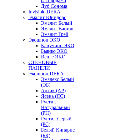
распродажа
Дуб Сонома
Invisible DERA
Эмалит Юнидорс
Эмалит Белый
Эмалит Ваниль
Эмалит Грей
Экошпон ЭКО
Капучино ЭКО
Бьянко ЭКО
Венге ЭКО
СТЕНОВЫЕ
ПАНЕЛИ
Экошпон DERA
Эмалекс Белый
(ЭБ)
Артик (АР)
Ясень (ЯС)
Рустик
Натуральный
(РН)
Рустик Серый
(РС)
Белый Кипарис
(БК)