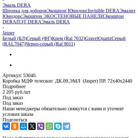
Эмаль DERA
Шпонка для доборов
Экошпон Юнидорс
Invisible DERA
Эмалит
Юнидорс
Экошпон ЭКО
СТЕНОВЫЕ ПАНЕЛИ
Экошпон
DERA
ПЭТ DERA
Эмаль DERA
-
Jasper
Белый (БЛ)
Серый (ФГ)
Крем (Ral 7032)
Gravel
Quartz
Серый
(RAL7047)
Черно-серый (Ral 9011)
Артикул:
53040.
Коробка МДФ телескоп ДК.09.ЭМЛ (Jasper) ПР. 72х40х2440
Подробнее
2 205
руб.
/шт
Под заказ
Под заказ
Наши менеджеры обязательно свяжутся с вами и уточнят
условия заказа
Поделиться