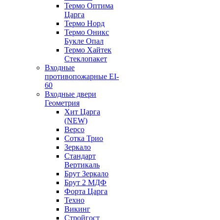
Термо Оптима
Царга
Термо Норд
Термо Оникс
Букле Опал
Термо Хайтек
Стеклопакет
Входные
противопожарные EI-
60
Входные двери
Геометрия
Хит Царга
(NEW)
Версо
Сотка Трио
Зеркало
Стандарт
Вертикаль
Брут Зеркало
Брут 2 МДФ
Форта Царга
Техно
Викинг
Стройгост