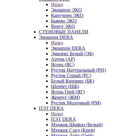
Назад
Экошпон ЭКО
Капучино ЭКО
Бьянко ЭКО
Венге ЭКО
СТЕНОВЫЕ ПАНЕЛИ
Экошпон DERA
Назад
Экошпон DERA
Эмалекс Белый (ЭБ)
Артик (АР)
Ясень (ЯС)
Рустик Натуральный (РН)
Рустик Серый (РС)
Белый Кипарис (БК)
Щербет (ЩБ)
Ясень Грей (ЯГ)
Жемчуг (ЖМ)
Рустик Молочный (РМ)
ПЭТ DERA
Назад
ПЭТ DERA
Мэджик Шифон (Белый)
Мэджик Сэнд (Крем)
Мэджик Лайт (Грей)