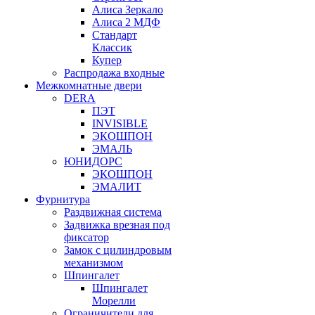
Алиса Зеркало
Алиса 2 МДФ
Стандарт
Классик
Купер
Распродажа входные
Межкомнатные двери
DERA
ПЭТ
INVISIBLE
ЭКОШПОН
ЭМАЛЬ
ЮНИДОРС
ЭКОШПОН
ЭМАЛИТ
Фурнитура
Раздвижная система
Задвижка врезная под
фиксатор
Замок с цилиндровым
механизмом
Шпингалет
Шпингалет
Морелли
Ограничители для