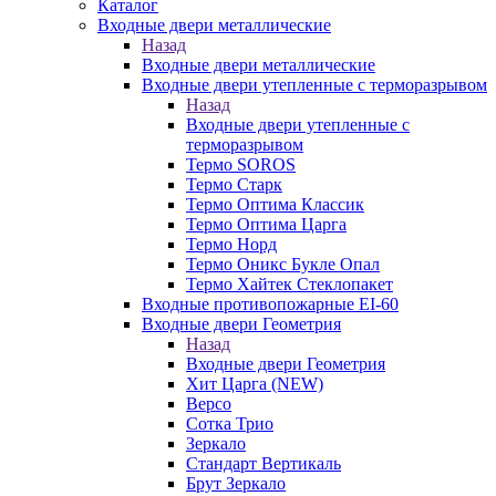
Каталог
Входные двери металлические
Назад
Входные двери металлические
Входные двери утепленные с терморазрывом
Назад
Входные двери утепленные с
терморазрывом
Термо SOROS
Термо Старк
Термо Оптима Классик
Термо Оптима Царга
Термо Норд
Термо Оникс Букле Опал
Термо Хайтек Стеклопакет
Входные противопожарные EI-60
Входные двери Геометрия
Назад
Входные двери Геометрия
Хит Царга (NEW)
Версо
Сотка Трио
Зеркало
Стандарт Вертикаль
Брут Зеркало