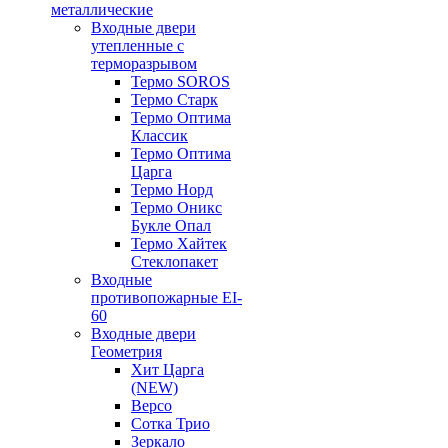
металлические
Входные двери
утепленные с
терморазрывом
Термо SOROS
Термо Старк
Термо Оптима
Классик
Термо Оптима
Царга
Термо Норд
Термо Оникс
Букле Опал
Термо Хайтек
Стеклопакет
Входные
противопожарные EI-
60
Входные двери
Геометрия
Хит Царга
(NEW)
Версо
Сотка Трио
Зеркало