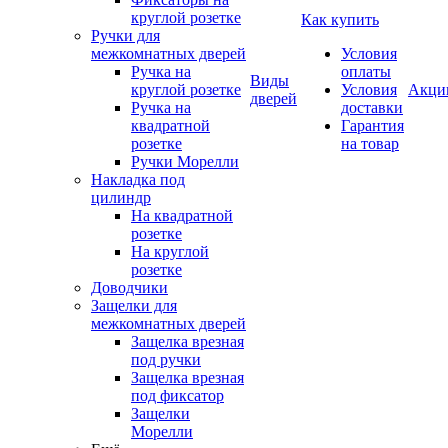
круглой розетке
Как купить
Ручки для
межкомнатных дверей
Условия
Ручка на
оплаты
Виды
круглой розетке
Условия
Акци
дверей
Ручка на
доставки
квадратной
Гарантия
розетке
на товар
Ручки Морелли
Накладка под
цилиндр
На квадратной
розетке
На круглой
розетке
Доводчики
Защелки для
межкомнатных дверей
Защелка врезная
под ручки
Защелка врезная
под фиксатор
Защелки
Морелли