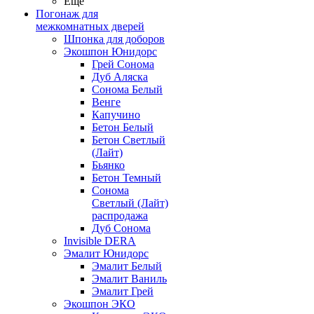
Ещё
Погонаж для
межкомнатных дверей
Шпонка для доборов
Экошпон Юнидорс
Грей Сонома
Дуб Аляска
Сонома Белый
Венге
Капучино
Бетон Белый
Бетон Светлый
(Лайт)
Бьянко
Бетон Темный
Сонома
Светлый (Лайт)
распродажа
Дуб Сонома
Invisible DERA
Эмалит Юнидорс
Эмалит Белый
Эмалит Ваниль
Эмалит Грей
Экошпон ЭКО