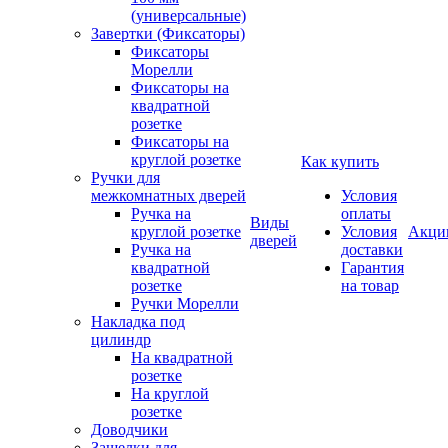
(универсальные)
Завертки (Фиксаторы)
Фиксаторы
Морелли
Фиксаторы на
квадратной
розетке
Фиксаторы на
круглой розетке
Как купить
Ручки для
межкомнатных дверей
Условия
Ручка на
оплаты
Виды
круглой розетке
Условия
Акци
дверей
Ручка на
доставки
квадратной
Гарантия
розетке
на товар
Ручки Морелли
Накладка под
цилиндр
На квадратной
розетке
На круглой
розетке
Доводчики
Защелки для