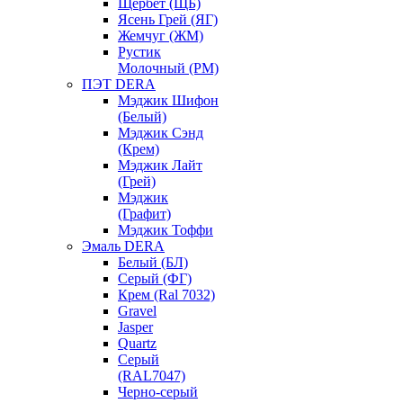
Щербет (ЩБ)
Ясень Грей (ЯГ)
Жемчуг (ЖМ)
Рустик
Молочный (РМ)
ПЭТ DERA
Мэджик Шифон
(Белый)
Мэджик Сэнд
(Крем)
Мэджик Лайт
(Грей)
Мэджик
(Графит)
Мэджик Тоффи
Эмаль DERA
Белый (БЛ)
Серый (ФГ)
Крем (Ral 7032)
Gravel
Jasper
Quartz
Серый
(RAL7047)
Черно-серый