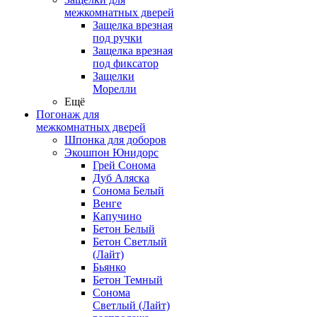
межкомнатных дверей
Защелка врезная
под ручки
Защелка врезная
под фиксатор
Защелки
Морелли
Ещё
Погонаж для
межкомнатных дверей
Шпонка для доборов
Экошпон Юнидорс
Грей Сонома
Дуб Аляска
Сонома Белый
Венге
Капучино
Бетон Белый
Бетон Светлый
(Лайт)
Бьянко
Бетон Темный
Сонома
Светлый (Лайт)