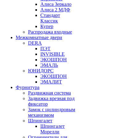
Алиса Зеркало
Алиса 2 МДФ
Стандарт
Классик
Купер
Распродажа входные
Межкомнатные двери
DERA
ПЭТ
INVISIBLE
ЭКОШПОН
ЭМАЛЬ
ЮНИДОРС
ЭКОШПОН
ЭМАЛИТ
Фурнитура
Раздвижная система
Задвижка врезная под
фиксатор
Замок с цилиндровым
механизмом
Шпингалет
Шпингалет
Морелли
Ограничители для