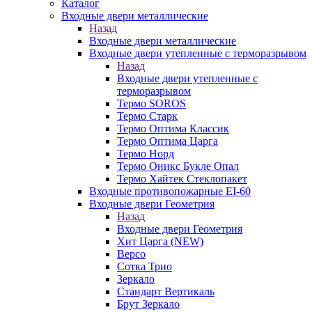
Каталог
Входные двери металлические
Назад
Входные двери металлические
Входные двери утепленные с терморазрывом
Назад
Входные двери утепленные с
терморазрывом
Термо SOROS
Термо Старк
Термо Оптима Классик
Термо Оптима Царга
Термо Норд
Термо Оникс Букле Опал
Термо Хайтек Стеклопакет
Входные противопожарные EI-60
Входные двери Геометрия
Назад
Входные двери Геометрия
Хит Царга (NEW)
Версо
Сотка Трио
Зеркало
Стандарт Вертикаль
Брут Зеркало