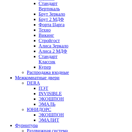
Стандарт
Вертикаль
Брут Зеркало
Брут 2 МДФ
Форта Царга
Техно
Викинг
Стройгост
Алиса Зеркало
Алиса 2 МДФ
Стандарт
Классик
Купер
Распродажа входные
Межкомнатные двери
DERA
ПЭТ
INVISIBLE
ЭКОШПОН
ЭМАЛЬ
ЮНИДОРС
ЭКОШПОН
ЭМАЛИТ
Фурнитура
Раздвижная система