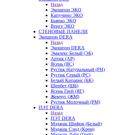
Назад
Экошпон ЭКО
Капучино ЭКО
Бьянко ЭКО
Венге ЭКО
СТЕНОВЫЕ ПАНЕЛИ
Экошпон DERA
Назад
Экошпон DERA
Эмалекс Белый (ЭБ)
Артик (АР)
Ясень (ЯС)
Рустик Натуральный (РН)
Рустик Серый (РС)
Белый Кипарис (БК)
Щербет (ЩБ)
Ясень Грей (ЯГ)
Жемчуг (ЖМ)
Рустик Молочный (РМ)
ПЭТ DERA
Назад
ПЭТ DERA
Мэджик Шифон (Белый)
Мэджик Сэнд (Крем)
Мэджик Лайт (Грей)