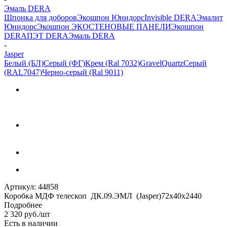
Эмаль DERA
Шпонка для доборов
Экошпон Юнидорс
Invisible DERA
Эмалит
Юнидорс
Экошпон ЭКО
СТЕНОВЫЕ ПАНЕЛИ
Экошпон
DERA
ПЭТ DERA
Эмаль DERA
-
Jasper
Белый (БЛ)
Серый (ФГ)
Крем (Ral 7032)
Gravel
Quartz
Серый
(RAL7047)
Черно-серый (Ral 9011)
Артикул:
44858
Коробка МДФ телескоп ДК.09.ЭМЛ (Jasper)72х40х2440
Подробнее
2 320
руб.
/шт
Есть в наличии