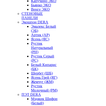
Капучино ЭКО
Бьянко ЭКО
Венге ЭКО
СТЕНОВЫЕ
ПАНЕЛИ
Экошпон DERA
Эмалекс Белый
(ЭБ)
Артик (АР)
Ясень (ЯС)
Рустик
Натуральный
(РН)
Рустик Серый
(РС)
Белый Кипарис
(БК)
Щербет (ЩБ)
Ясень Грей (ЯГ)
Жемчуг (ЖМ)
Рустик
Молочный (РМ)
ПЭТ DERA
Мэджик Шифон
(Белый)