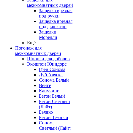
межкомнатных дверей
Защелка врезная
под ручки
Защелка врезная
под фиксатор
Защелки
Морелли
Ещё
Погонаж для
межкомнатных дверей
Шпонка для доборов
Экошпон Юнидорс
Грей Сонома
Дуб Аляска
Сонома Белый
Венге
Капучино
Бетон Белый
Бетон Светлый
(Лайт)
Бьянко
Бетон Темный
Сонома
Светлый (Лайт)