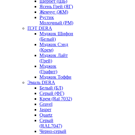
Щербет (ЩБ)
Ясень Грей (ЯГ)
Жемчуг (ЖМ)
Рустик
Молочный (РМ)
ПЭТ DERA
Мэджик Шифон
(Белый)
Мэджик Сэнд
(Крем)
Мэджик Лайт
(Грей)
Мэджик
(Графит)
Мэджик Тоффи
Эмаль DERA
Белый (БЛ)
Серый (ФГ)
Крем (Ral 7032)
Gravel
Jasper
Quartz
Серый
(RAL7047)
Черно-серый