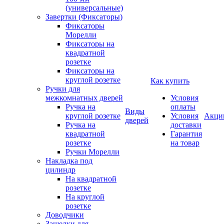
(универсальные)
Завертки (Фиксаторы)
Фиксаторы
Морелли
Фиксаторы на
квадратной
розетке
Фиксаторы на
круглой розетке
Как купить
Ручки для
межкомнатных дверей
Условия
Ручка на
оплаты
Виды
круглой розетке
Условия
Акци
дверей
Ручка на
доставки
квадратной
Гарантия
розетке
на товар
Ручки Морелли
Накладка под
цилиндр
На квадратной
розетке
На круглой
розетке
Доводчики
Защелки для