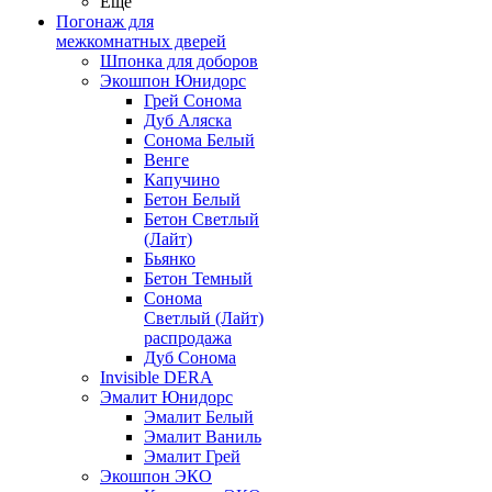
Ещё
Погонаж для
межкомнатных дверей
Шпонка для доборов
Экошпон Юнидорс
Грей Сонома
Дуб Аляска
Сонома Белый
Венге
Капучино
Бетон Белый
Бетон Светлый
(Лайт)
Бьянко
Бетон Темный
Сонома
Светлый (Лайт)
распродажа
Дуб Сонома
Invisible DERA
Эмалит Юнидорс
Эмалит Белый
Эмалит Ваниль
Эмалит Грей
Экошпон ЭКО