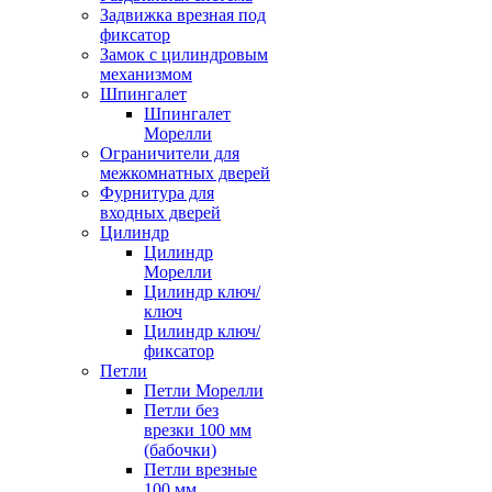
Задвижка врезная под
фиксатор
Замок с цилиндровым
механизмом
Шпингалет
Шпингалет
Морелли
Ограничители для
межкомнатных дверей
Фурнитура для
входных дверей
Цилиндр
Цилиндр
Морелли
Цилиндр ключ/
ключ
Цилиндр ключ/
фиксатор
Петли
Петли Морелли
Петли без
врезки 100 мм
(бабочки)
Петли врезные
100 мм