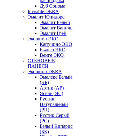
распродажа
Дуб Сонома
Invisible DERA
Эмалит Юнидорс
Эмалит Белый
Эмалит Ваниль
Эмалит Грей
Экошпон ЭКО
Капучино ЭКО
Бьянко ЭКО
Венге ЭКО
СТЕНОВЫЕ
ПАНЕЛИ
Экошпон DERA
Эмалекс Белый
(ЭБ)
Артик (АР)
Ясень (ЯС)
Рустик
Натуральный
(РН)
Рустик Серый
(РС)
Белый Кипарис
(БК)