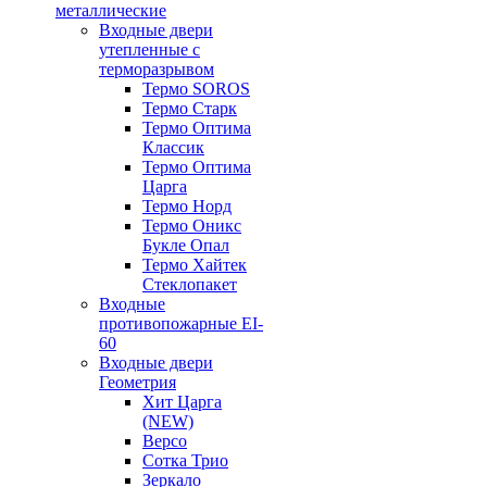
металлические
Входные двери
утепленные с
терморазрывом
Термо SOROS
Термо Старк
Термо Оптима
Классик
Термо Оптима
Царга
Термо Норд
Термо Оникс
Букле Опал
Термо Хайтек
Стеклопакет
Входные
противопожарные EI-
60
Входные двери
Геометрия
Хит Царга
(NEW)
Версо
Сотка Трио
Зеркало