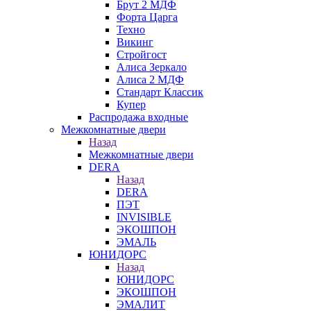
Брут 2 МДФ
Форта Царга
Техно
Викинг
Стройгост
Алиса Зеркало
Алиса 2 МДФ
Стандарт Классик
Купер
Распродажа входные
Межкомнатные двери
Назад
Межкомнатные двери
DERA
Назад
DERA
ПЭТ
INVISIBLE
ЭКОШПОН
ЭМАЛЬ
ЮНИДОРС
Назад
ЮНИДОРС
ЭКОШПОН
ЭМАЛИТ