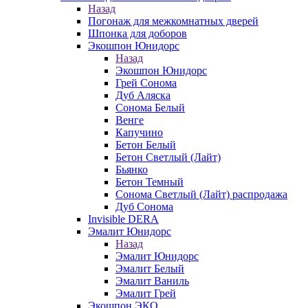
Назад
Погонаж для межкомнатных дверей
Шпонка для доборов
Экошпон Юнидорс
Назад
Экошпон Юнидорс
Грей Сонома
Дуб Аляска
Сонома Белый
Венге
Капучино
Бетон Белый
Бетон Светлый (Лайт)
Бьянко
Бетон Темный
Сонома Светлый (Лайт) распродажа
Дуб Сонома
Invisible DERA
Эмалит Юнидорс
Назад
Эмалит Юнидорс
Эмалит Белый
Эмалит Ваниль
Эмалит Грей
Экошпон ЭКО