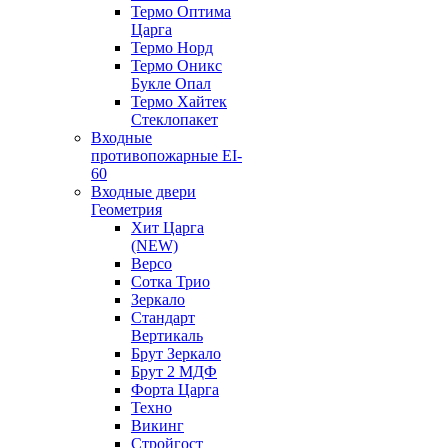
Термо Оптима
Царга
Термо Норд
Термо Оникс
Букле Опал
Термо Хайтек
Стеклопакет
Входные
противопожарные EI-
60
Входные двери
Геометрия
Хит Царга
(NEW)
Версо
Сотка Трио
Зеркало
Стандарт
Вертикаль
Брут Зеркало
Брут 2 МДФ
Форта Царга
Техно
Викинг
Стройгост