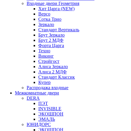
Входные двери Геометрия
Хит Царга (NEW)
Версо
Сотка Трио
Зеркало
Стандарт Вертикаль
Брут Зеркало
Брут 2 МДФ
Форта Царга
Техно
Викинг
Стройгост
Алиса Зеркало
Алиса 2 МДФ
Стандарт Классик
Купер
Распродажа входные
Межкомнатные двери
DERA
ПЭТ
INVISIBLE
ЭКОШПОН
ЭМАЛЬ
ЮНИДОРС
ЭКОШПОН