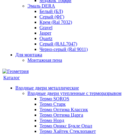
Мэджик Тоффи
Эмаль DERA
Белый (БЛ)
Серый (ФГ)
Крем (Ral 7032)
Gravel
Jasper
Quartz
Серый (RAL7047)
Черно-серый (Ral 9011)
Для монтажа
Монтажная пена
Каталог
Входные двери металлические
Входные двери утепленные с терморазрывом
Термо SOROS
Термо Старк
Термо Оптима Классик
Термо Оптима Царга
Термо Норд
Термо Оникс Букле Опал
Термо Хайтек Стеклопакет