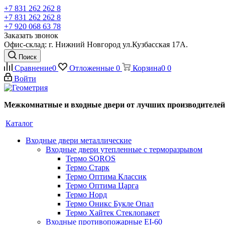
+7 831 262 262 8
+7 831 262 262 8
+7 920 068 63 78
Заказать звонок
Офис-склад: г. Нижний Новгород ул.Кузбасская 17А.
Поиск
Сравнение
0
Отложенные
0
Корзина
0
0
Войти
Межкомнатные и входные двери от лучших производителей
Каталог
Входные двери металлические
Входные двери утепленные с терморазрывом
Термо SOROS
Термо Старк
Термо Оптима Классик
Термо Оптима Царга
Термо Норд
Термо Оникс Букле Опал
Термо Хайтек Стеклопакет
Входные противопожарные EI-60