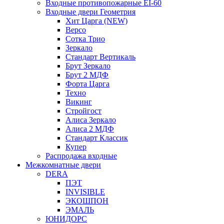
Входные противопожарные EI-60
Входные двери Геометрия
Хит Царга (NEW)
Версо
Сотка Трио
Зеркало
Стандарт Вертикаль
Брут Зеркало
Брут 2 МДФ
Форта Царга
Техно
Викинг
Стройгост
Алиса Зеркало
Алиса 2 МДФ
Стандарт Классик
Купер
Распродажа входные
Межкомнатные двери
DERA
ПЭТ
INVISIBLE
ЭКОШПОН
ЭМАЛЬ
ЮНИДОРС