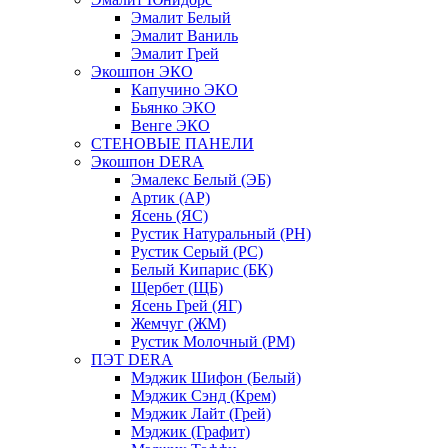
Эмалит Белый
Эмалит Ваниль
Эмалит Грей
Экошпон ЭКО
Капучино ЭКО
Бьянко ЭКО
Венге ЭКО
СТЕНОВЫЕ ПАНЕЛИ
Экошпон DERA
Эмалекс Белый (ЭБ)
Артик (АР)
Ясень (ЯС)
Рустик Натуральный (РН)
Рустик Серый (РС)
Белый Кипарис (БК)
Щербет (ЩБ)
Ясень Грей (ЯГ)
Жемчуг (ЖМ)
Рустик Молочный (РМ)
ПЭТ DERA
Мэджик Шифон (Белый)
Мэджик Сэнд (Крем)
Мэджик Лайт (Грей)
Мэджик (Графит)