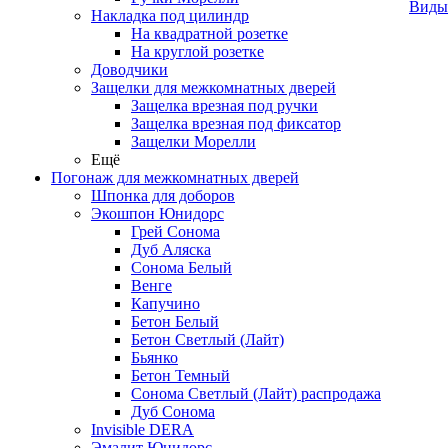
Виды
Накладка под цилиндр
На квадратной розетке
На круглой розетке
Доводчики
Защелки для межкомнатных дверей
Защелка врезная под ручки
Защелка врезная под фиксатор
Защелки Морелли
Ещё
Погонаж для межкомнатных дверей
Шпонка для доборов
Экошпон Юнидорс
Грей Сонома
Дуб Аляска
Сонома Белый
Венге
Капучино
Бетон Белый
Бетон Светлый (Лайт)
Бьянко
Бетон Темный
Сонома Светлый (Лайт) распродажа
Дуб Сонома
Invisible DERA
Эмалит Юнидорс