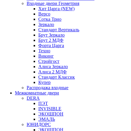
Входные двери Геометрия
Хит Царга (NEW)
Версо
Сотка Трио
Зеркало
Стандарт Вертикаль
Брут Зеркало
Брут 2 МДФ
Форта Царга
Техно
Викинг
Стройгост
Алиса Зеркало
Алиса 2 МДФ
Стандарт Классик
Купер
Распродажа входные
Межкомнатные двери
DERA
ПЭТ
INVISIBLE
ЭКОШПОН
ЭМАЛЬ
ЮНИДОРС
ЭКОШПОН