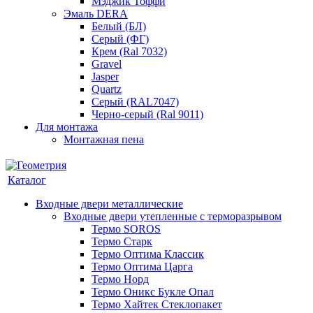
Мэджик Тоффи
Эмаль DERA
Белый (БЛ)
Серый (ФГ)
Крем (Ral 7032)
Gravel
Jasper
Quartz
Серый (RAL7047)
Черно-серый (Ral 9011)
Для монтажа
Монтажная пена
Каталог
Входные двери металлические
Входные двери утепленные с терморазрывом
Термо SOROS
Термо Старк
Термо Оптима Классик
Термо Оптима Царга
Термо Норд
Термо Оникс Букле Опал
Термо Хайтек Стеклопакет