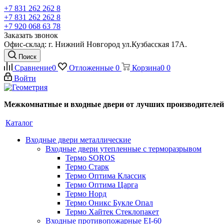
+7 831 262 262 8
+7 831 262 262 8
+7 920 068 63 78
Заказать звонок
Офис-склад: г. Нижний Новгород ул.Кузбасская 17А.
Поиск
Сравнение
0
Отложенные
0
Корзина
0
0
Войти
Межкомнатные и входные двери от лучших производителей
Каталог
Входные двери металлические
Входные двери утепленные с терморазрывом
Термо SOROS
Термо Старк
Термо Оптима Классик
Термо Оптима Царга
Термо Норд
Термо Оникс Букле Опал
Термо Хайтек Стеклопакет
Входные противопожарные EI-60