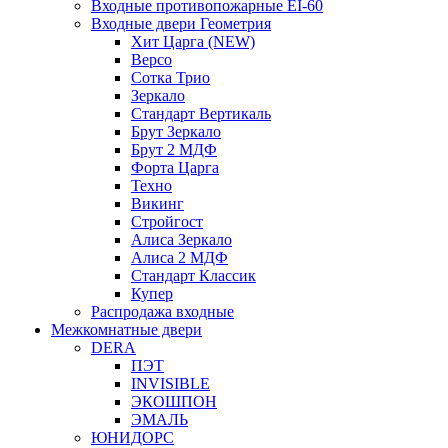
Входные противопожарные EI-60
Входные двери Геометрия
Хит Царга (NEW)
Версо
Сотка Трио
Зеркало
Стандарт Вертикаль
Брут Зеркало
Брут 2 МДФ
Форта Царга
Техно
Викинг
Стройгост
Алиса Зеркало
Алиса 2 МДФ
Стандарт Классик
Купер
Распродажа входные
Межкомнатные двери
DERA
ПЭТ
INVISIBLE
ЭКОШПОН
ЭМАЛЬ
ЮНИДОРС