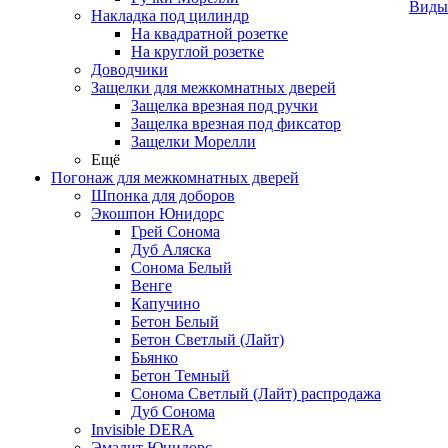
Виды
Накладка под цилиндр
На квадратной розетке
На круглой розетке
Доводчики
Защелки для межкомнатных дверей
Защелка врезная под ручки
Защелка врезная под фиксатор
Защелки Морелли
Ещё
Погонаж для межкомнатных дверей
Шпонка для доборов
Экошпон Юнидорс
Грей Сонома
Дуб Аляска
Сонома Белый
Венге
Капучино
Бетон Белый
Бетон Светлый (Лайт)
Бьянко
Бетон Темный
Сонома Светлый (Лайт) распродажа
Дуб Сонома
Invisible DERA
Эмалит Юнидорс