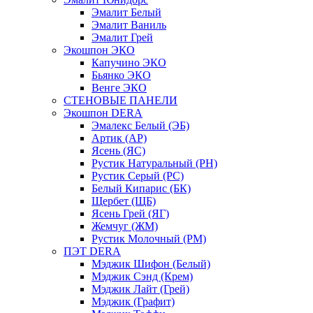
Эмалит Белый
Эмалит Ваниль
Эмалит Грей
Экошпон ЭКО
Капучино ЭКО
Бьянко ЭКО
Венге ЭКО
СТЕНОВЫЕ ПАНЕЛИ
Экошпон DERA
Эмалекс Белый (ЭБ)
Артик (АР)
Ясень (ЯС)
Рустик Натуральный (РН)
Рустик Серый (РС)
Белый Кипарис (БК)
Щербет (ЩБ)
Ясень Грей (ЯГ)
Жемчуг (ЖМ)
Рустик Молочный (РМ)
ПЭТ DERA
Мэджик Шифон (Белый)
Мэджик Сэнд (Крем)
Мэджик Лайт (Грей)
Мэджик (Графит)