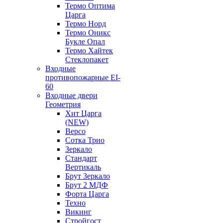
Термо Оптима
Царга
Термо Норд
Термо Оникс
Букле Опал
Термо Хайтек
Стеклопакет
Входные
противопожарные EI-
60
Входные двери
Геометрия
Хит Царга
(NEW)
Версо
Сотка Трио
Зеркало
Стандарт
Вертикаль
Брут Зеркало
Брут 2 МДФ
Форта Царга
Техно
Викинг
Стройгост