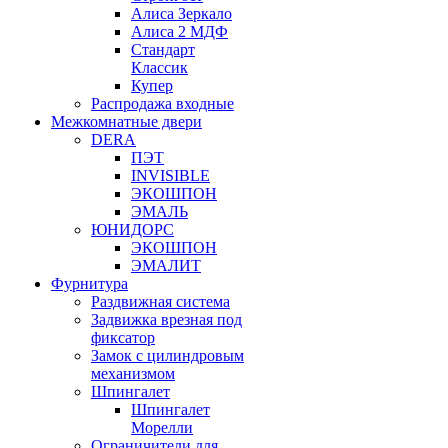
Алиса Зеркало
Алиса 2 МДФ
Стандарт
Классик
Купер
Распродажа входные
Межкомнатные двери
DERA
ПЭТ
INVISIBLE
ЭКОШПОН
ЭМАЛЬ
ЮНИДОРС
ЭКОШПОН
ЭМАЛИТ
Фурнитура
Раздвижная система
Задвижка врезная под
фиксатор
Замок с цилиндровым
механизмом
Шпингалет
Шпингалет
Морелли
Ограничители для