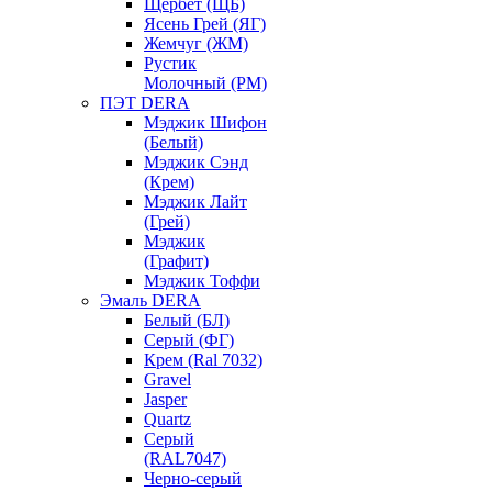
Щербет (ЩБ)
Ясень Грей (ЯГ)
Жемчуг (ЖМ)
Рустик
Молочный (РМ)
ПЭТ DERA
Мэджик Шифон
(Белый)
Мэджик Сэнд
(Крем)
Мэджик Лайт
(Грей)
Мэджик
(Графит)
Мэджик Тоффи
Эмаль DERA
Белый (БЛ)
Серый (ФГ)
Крем (Ral 7032)
Gravel
Jasper
Quartz
Серый
(RAL7047)
Черно-серый