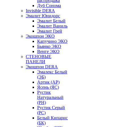
распродажа
Дуб Сонома
Invisible DERA
Эмалит Юнидорс
Эмалит Белый
Эмалит Ваниль
Эмалит Грей
Экошпон ЭКО
Капучино ЭКО
Бьянко ЭКО
Венге ЭКО
СТЕНОВЫЕ
ПАНЕЛИ
Экошпон DERA
Эмалекс Белый
(ЭБ)
Артик (АР)
Ясень (ЯС)
Рустик
Натуральный
(РН)
Рустик Серый
(РС)
Белый Кипарис
(БК)