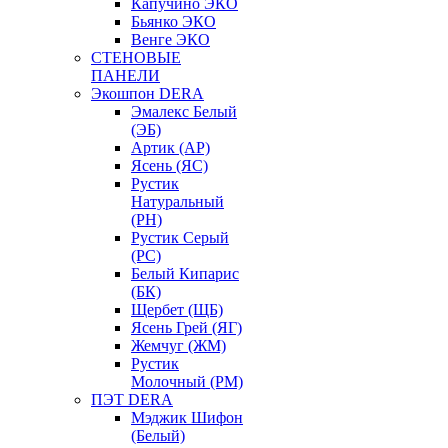
Капучино ЭКО
Бьянко ЭКО
Венге ЭКО
СТЕНОВЫЕ
ПАНЕЛИ
Экошпон DERA
Эмалекс Белый
(ЭБ)
Артик (АР)
Ясень (ЯС)
Рустик
Натуральный
(РН)
Рустик Серый
(РС)
Белый Кипарис
(БК)
Щербет (ЩБ)
Ясень Грей (ЯГ)
Жемчуг (ЖМ)
Рустик
Молочный (РМ)
ПЭТ DERA
Мэджик Шифон
(Белый)