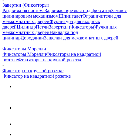
Завертки (Фиксаторы)
Раздвижная система
Задвижка врезная под фиксатор
Замок с
цилиндровым механизмом
Шпингалет
Ограничители для
межкомнатных дверей
Фурнитура для входных
дверей
Цилиндр
Петли
Завертки (Фиксаторы)
Ручки для
межкомнатных дверей
Накладка под
цилиндр
Доводчики
Защелки для межкомнатных дверей
-
Фиксаторы Морелли
Фиксаторы Морелли
Фиксаторы на квадратной
розетке
Фиксаторы на круглой розетке
-
Фиксатор на круглой розетке
Фиксатор на квадратной розетке