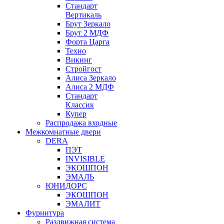
Стандарт
Вертикаль
Брут Зеркало
Брут 2 МДФ
Форта Царга
Техно
Викинг
Стройгост
Алиса Зеркало
Алиса 2 МДФ
Стандарт
Классик
Купер
Распродажа входные
Межкомнатные двери
DERA
ПЭТ
INVISIBLE
ЭКОШПОН
ЭМАЛЬ
ЮНИДОРС
ЭКОШПОН
ЭМАЛИТ
Фурнитура
Раздвижная система