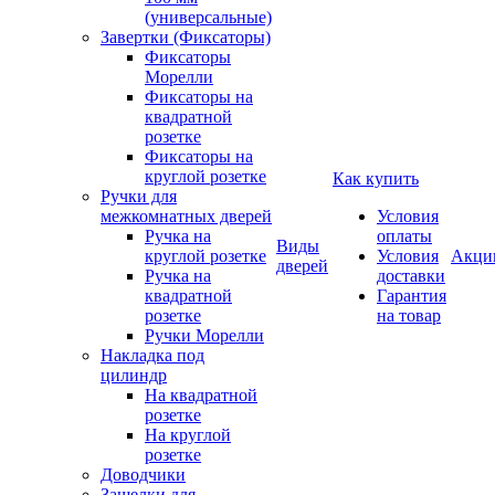
(универсальные)
Завертки (Фиксаторы)
Фиксаторы
Морелли
Фиксаторы на
квадратной
розетке
Фиксаторы на
круглой розетке
Как купить
Ручки для
межкомнатных дверей
Условия
Ручка на
оплаты
Виды
круглой розетке
Условия
Акци
дверей
Ручка на
доставки
квадратной
Гарантия
розетке
на товар
Ручки Морелли
Накладка под
цилиндр
На квадратной
розетке
На круглой
розетке
Доводчики
Защелки для