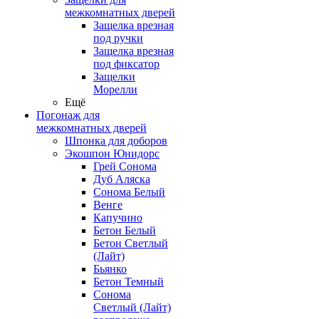
межкомнатных дверей
Защелка врезная
под ручки
Защелка врезная
под фиксатор
Защелки
Морелли
Ещё
Погонаж для
межкомнатных дверей
Шпонка для доборов
Экошпон Юнидорс
Грей Сонома
Дуб Аляска
Сонома Белый
Венге
Капучино
Бетон Белый
Бетон Светлый
(Лайт)
Бьянко
Бетон Темный
Сонома
Светлый (Лайт)