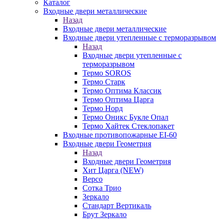
Каталог
Входные двери металлические
Назад
Входные двери металлические
Входные двери утепленные с терморазрывом
Назад
Входные двери утепленные с
терморазрывом
Термо SOROS
Термо Старк
Термо Оптима Классик
Термо Оптима Царга
Термо Норд
Термо Оникс Букле Опал
Термо Хайтек Стеклопакет
Входные противопожарные EI-60
Входные двери Геометрия
Назад
Входные двери Геометрия
Хит Царга (NEW)
Версо
Сотка Трио
Зеркало
Стандарт Вертикаль
Брут Зеркало