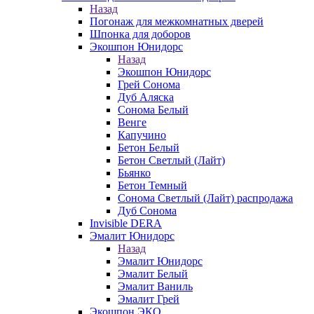
Назад
Погонаж для межкомнатных дверей
Шпонка для доборов
Экошпон Юнидорс
Назад
Экошпон Юнидорс
Грей Сонома
Дуб Аляска
Сонома Белый
Венге
Капучино
Бетон Белый
Бетон Светлый (Лайт)
Бьянко
Бетон Темный
Сонома Светлый (Лайт) распродажа
Дуб Сонома
Invisible DERA
Эмалит Юнидорс
Назад
Эмалит Юнидорс
Эмалит Белый
Эмалит Ваниль
Эмалит Грей
Экошпон ЭКО