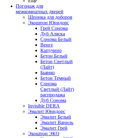
Ещё
Погонаж для
межкомнатных дверей
Шпонка для доборов
Экошпон Юнидорс
Грей Сонома
Дуб Аляска
Сонома Белый
Венге
Капучино
Бетон Белый
Бетон Светлый
(Лайт)
Бьянко
Бетон Темный
Сонома
Светлый (Лайт)
распродажа
Дуб Сонома
Invisible DERA
Эмалит Юнидорс
Эмалит Белый
Эмалит Ваниль
Эмалит Грей
Экошпон ЭКО