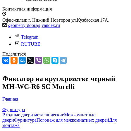
Контактная информация
Офис-склад: г. Нижний Новгород ул.Кузбасская 17А.
geometry-doors@yandex.ru
Telegram
RUTUBE
Поделиться
Фиксатор на кругл.розетке черный
MH-WC-R6 SC Morelli
Главная
-
Фурнитура
Входные двери металлические
Межкомнатные
двери
Фурнитура
Погонаж для межкомнатных дверей
Для
монтажа
-