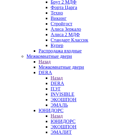
Брут 2 МДФ
Форта Царга
Техно
Викинг
Стройгост
Алиса Зеркало
Алиса 2 МДФ
Стандарт Классик
Купер
Распродажа входные
Межкомнатные двери
Назад
Межкомнатные двери
DERA
Назад
DERA
ПЭТ
INVISIBLE
ЭКОШПОН
ЭМАЛЬ
ЮНИДОРС
Назад
ЮНИДОРС
ЭКОШПОН
ЭМАЛИТ