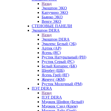
Назад
Экошпон ЭКО
Капучино ЭКО
Бьянко ЭКО
Венге ЭКО
СТЕНОВЫЕ ПАНЕЛИ
Экошпон DERA
Назад
Экошпон DERA
Эмалекс Белый (ЭБ)
Артик (АР)
Ясень (ЯС)
Рустик Натуральный (РН)
Рустик Серый (РС)
Белый Кипарис (БК)
Щербет (ЩБ)
Ясень Грей (ЯГ)
Жемчуг (ЖМ)
Рустик Молочный (РМ)
ПЭТ DERA
Назад
ПЭТ DERA
Мэджик Шифон (Белый)
Мэджик Сэнд (Крем)
Мэджик Лайт (Грей)