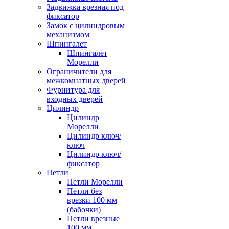
Задвижка врезная под
фиксатор
Замок с цилиндровым
механизмом
Шпингалет
Шпингалет
Морелли
Ограничители для
межкомнатных дверей
Фурнитура для
входных дверей
Цилиндр
Цилиндр
Морелли
Цилиндр ключ/
ключ
Цилиндр ключ/
фиксатор
Петли
Петли Морелли
Петли без
врезки 100 мм
(бабочки)
Петли врезные
100 мм