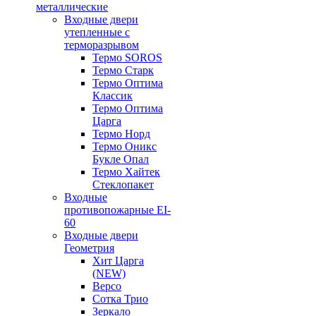
металлические
Входные двери
утепленные с
терморазрывом
Термо SOROS
Термо Старк
Термо Оптима
Классик
Термо Оптима
Царга
Термо Норд
Термо Оникс
Букле Опал
Термо Хайтек
Стеклопакет
Входные
противопожарные EI-
60
Входные двери
Геометрия
Хит Царга
(NEW)
Версо
Сотка Трио
Зеркало