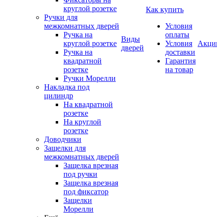
круглой розетке
Как купить
Ручки для
межкомнатных дверей
Условия
Ручка на
оплаты
Виды
круглой розетке
Условия
Акци
дверей
Ручка на
доставки
квадратной
Гарантия
розетке
на товар
Ручки Морелли
Накладка под
цилиндр
На квадратной
розетке
На круглой
розетке
Доводчики
Защелки для
межкомнатных дверей
Защелка врезная
под ручки
Защелка врезная
под фиксатор
Защелки
Морелли