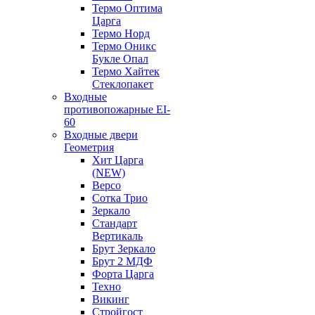
Термо Оптима
Царга
Термо Норд
Термо Оникс
Букле Опал
Термо Хайтек
Стеклопакет
Входные
противопожарные EI-
60
Входные двери
Геометрия
Хит Царга
(NEW)
Версо
Сотка Трио
Зеркало
Стандарт
Вертикаль
Брут Зеркало
Брут 2 МДФ
Форта Царга
Техно
Викинг
Стройгост