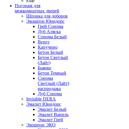
Ещё
Погонаж для
межкомнатных дверей
Шпонка для доборов
Экошпон Юнидорс
Грей Сонома
Дуб Аляска
Сонома Белый
Венге
Капучино
Бетон Белый
Бетон Светлый
(Лайт)
Бьянко
Бетон Темный
Сонома
Светлый (Лайт)
распродажа
Дуб Сонома
Invisible DERA
Эмалит Юнидорс
Эмалит Белый
Эмалит Ваниль
Эмалит Грей
Экошпон ЭКО