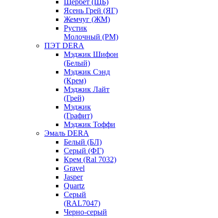
Щербет (ЩБ)
Ясень Грей (ЯГ)
Жемчуг (ЖМ)
Рустик
Молочный (РМ)
ПЭТ DERA
Мэджик Шифон
(Белый)
Мэджик Сэнд
(Крем)
Мэджик Лайт
(Грей)
Мэджик
(Графит)
Мэджик Тоффи
Эмаль DERA
Белый (БЛ)
Серый (ФГ)
Крем (Ral 7032)
Gravel
Jasper
Quartz
Серый
(RAL7047)
Черно-серый