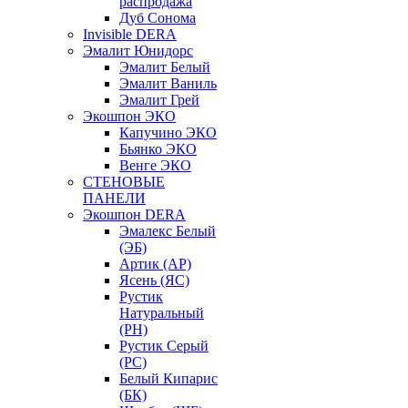
распродажа
Дуб Сонома
Invisible DERA
Эмалит Юнидорс
Эмалит Белый
Эмалит Ваниль
Эмалит Грей
Экошпон ЭКО
Капучино ЭКО
Бьянко ЭКО
Венге ЭКО
СТЕНОВЫЕ
ПАНЕЛИ
Экошпон DERA
Эмалекс Белый
(ЭБ)
Артик (АР)
Ясень (ЯС)
Рустик
Натуральный
(РН)
Рустик Серый
(РС)
Белый Кипарис
(БК)