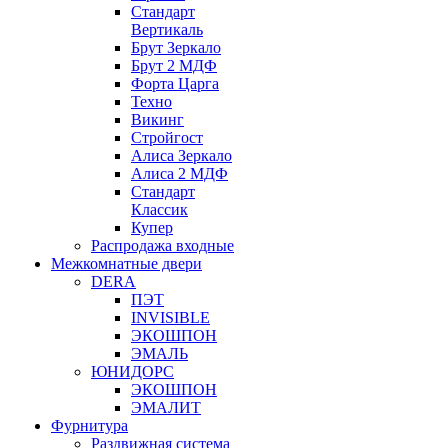
Стандарт
Вертикаль
Брут Зеркало
Брут 2 МДФ
Форта Царга
Техно
Викинг
Стройгост
Алиса Зеркало
Алиса 2 МДФ
Стандарт
Классик
Купер
Распродажа входные
Межкомнатные двери
DERA
ПЭТ
INVISIBLE
ЭКОШПОН
ЭМАЛЬ
ЮНИДОРС
ЭКОШПОН
ЭМАЛИТ
Фурнитура
Раздвижная система