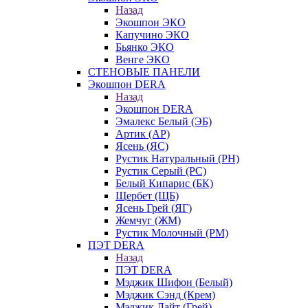
Назад
Экошпон ЭКО
Капучино ЭКО
Бьянко ЭКО
Венге ЭКО
СТЕНОВЫЕ ПАНЕЛИ
Экошпон DERA
Назад
Экошпон DERA
Эмалекс Белый (ЭБ)
Артик (АР)
Ясень (ЯС)
Рустик Натуральный (РН)
Рустик Серый (РС)
Белый Кипарис (БК)
Щербет (ЩБ)
Ясень Грей (ЯГ)
Жемчуг (ЖМ)
Рустик Молочный (РМ)
ПЭТ DERA
Назад
ПЭТ DERA
Мэджик Шифон (Белый)
Мэджик Сэнд (Крем)
Мэджик Лайт (Грей)