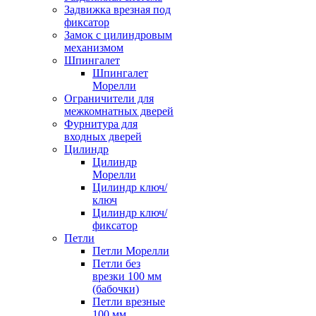
Задвижка врезная под
фиксатор
Замок с цилиндровым
механизмом
Шпингалет
Шпингалет
Морелли
Ограничители для
межкомнатных дверей
Фурнитура для
входных дверей
Цилиндр
Цилиндр
Морелли
Цилиндр ключ/
ключ
Цилиндр ключ/
фиксатор
Петли
Петли Морелли
Петли без
врезки 100 мм
(бабочки)
Петли врезные
100 мм