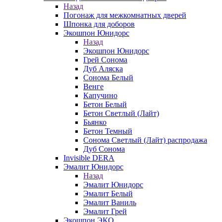
Назад
Погонаж для межкомнатных дверей
Шпонка для доборов
Экошпон Юнидорс
Назад
Экошпон Юнидорс
Грей Сонома
Дуб Аляска
Сонома Белый
Венге
Капучино
Бетон Белый
Бетон Светлый (Лайт)
Бьянко
Бетон Темный
Сонома Светлый (Лайт) распродажа
Дуб Сонома
Invisible DERA
Эмалит Юнидорс
Назад
Эмалит Юнидорс
Эмалит Белый
Эмалит Ваниль
Эмалит Грей
Экошпон ЭКО