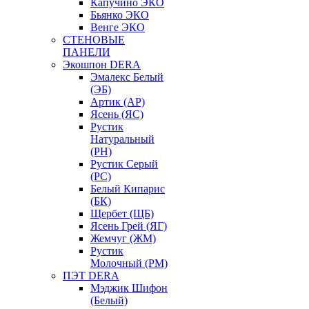
Капучино ЭКО
Бьянко ЭКО
Венге ЭКО
СТЕНОВЫЕ
ПАНЕЛИ
Экошпон DERA
Эмалекс Белый
(ЭБ)
Артик (АР)
Ясень (ЯС)
Рустик
Натуральный
(РН)
Рустик Серый
(РС)
Белый Кипарис
(БК)
Щербет (ЩБ)
Ясень Грей (ЯГ)
Жемчуг (ЖМ)
Рустик
Молочный (РМ)
ПЭТ DERA
Мэджик Шифон
(Белый)