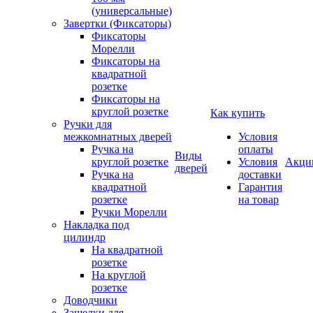
(универсальные)
Завертки (Фиксаторы)
Фиксаторы
Морелли
Фиксаторы на
квадратной
розетке
Фиксаторы на
круглой розетке
Как купить
Ручки для
межкомнатных дверей
Условия
Ручка на
оплаты
Виды
круглой розетке
Условия
Акци
дверей
Ручка на
доставки
квадратной
Гарантия
розетке
на товар
Ручки Морелли
Накладка под
цилиндр
На квадратной
розетке
На круглой
розетке
Доводчики
Защелки для