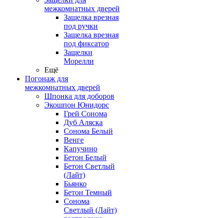
межкомнатных дверей
Защелка врезная
под ручки
Защелка врезная
под фиксатор
Защелки
Морелли
Ещё
Погонаж для
межкомнатных дверей
Шпонка для доборов
Экошпон Юнидорс
Грей Сонома
Дуб Аляска
Сонома Белый
Венге
Капучино
Бетон Белый
Бетон Светлый
(Лайт)
Бьянко
Бетон Темный
Сонома
Светлый (Лайт)