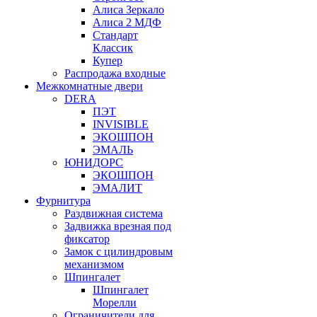
Алиса Зеркало
Алиса 2 МДФ
Стандарт
Классик
Купер
Распродажа входные
Межкомнатные двери
DERA
ПЭТ
INVISIBLE
ЭКОШПОН
ЭМАЛЬ
ЮНИДОРС
ЭКОШПОН
ЭМАЛИТ
Фурнитура
Раздвижная система
Задвижка врезная под
фиксатор
Замок с цилиндровым
механизмом
Шпингалет
Шпингалет
Морелли
Ограничители для