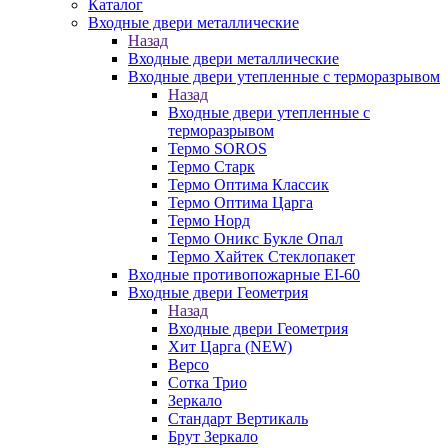
Каталог
Входные двери металлические
Назад
Входные двери металлические
Входные двери утепленные с терморазрывом
Назад
Входные двери утепленные с
терморазрывом
Термо SOROS
Термо Старк
Термо Оптима Классик
Термо Оптима Царга
Термо Норд
Термо Оникс Букле Опал
Термо Хайтек Стеклопакет
Входные противопожарные EI-60
Входные двери Геометрия
Назад
Входные двери Геометрия
Хит Царга (NEW)
Версо
Сотка Трио
Зеркало
Стандарт Вертикаль
Брут Зеркало