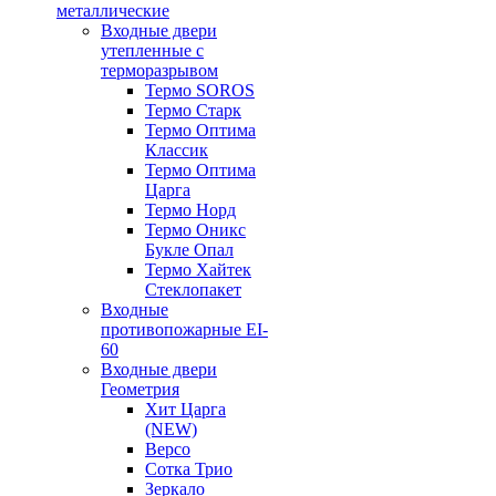
металлические
Входные двери
утепленные с
терморазрывом
Термо SOROS
Термо Старк
Термо Оптима
Классик
Термо Оптима
Царга
Термо Норд
Термо Оникс
Букле Опал
Термо Хайтек
Стеклопакет
Входные
противопожарные EI-
60
Входные двери
Геометрия
Хит Царга
(NEW)
Версо
Сотка Трио
Зеркало