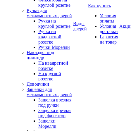
круглой розетке
Как купить
Ручки для
межкомнатных дверей
Условия
Ручка на
оплаты
Виды
круглой розетке
Условия
Акци
дверей
Ручка на
доставки
квадратной
Гарантия
розетке
на товар
Ручки Морелли
Накладка под
цилиндр
На квадратной
розетке
На круглой
розетке
Доводчики
Защелки для
межкомнатных дверей
Защелка врезная
под ручки
Защелка врезная
под фиксатор
Защелки
Морелли