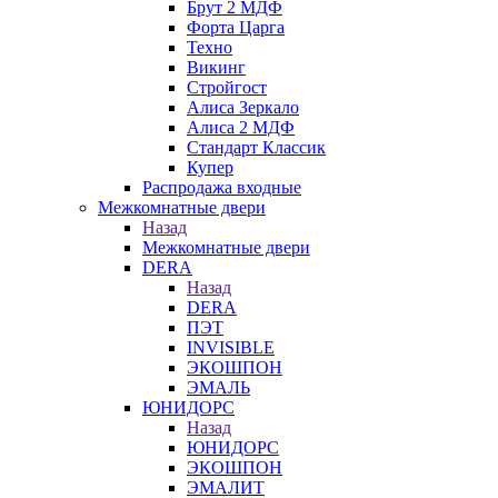
Брут 2 МДФ
Форта Царга
Техно
Викинг
Стройгост
Алиса Зеркало
Алиса 2 МДФ
Стандарт Классик
Купер
Распродажа входные
Межкомнатные двери
Назад
Межкомнатные двери
DERA
Назад
DERA
ПЭТ
INVISIBLE
ЭКОШПОН
ЭМАЛЬ
ЮНИДОРС
Назад
ЮНИДОРС
ЭКОШПОН
ЭМАЛИТ