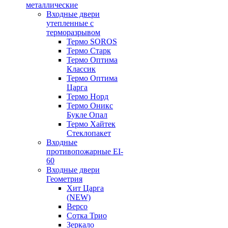
металлические
Входные двери
утепленные с
терморазрывом
Термо SOROS
Термо Старк
Термо Оптима
Классик
Термо Оптима
Царга
Термо Норд
Термо Оникс
Букле Опал
Термо Хайтек
Стеклопакет
Входные
противопожарные EI-
60
Входные двери
Геометрия
Хит Царга
(NEW)
Версо
Сотка Трио
Зеркало