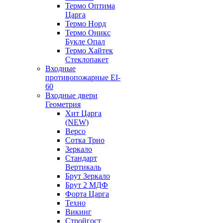
Термо Оптима
Царга
Термо Норд
Термо Оникс
Букле Опал
Термо Хайтек
Стеклопакет
Входные
противопожарные EI-
60
Входные двери
Геометрия
Хит Царга
(NEW)
Версо
Сотка Трио
Зеркало
Стандарт
Вертикаль
Брут Зеркало
Брут 2 МДФ
Форта Царга
Техно
Викинг
Стройгост