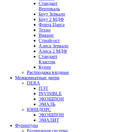
Стандарт
Вертикаль
Брут Зеркало
Брут 2 МДФ
Форта Царга
Техно
Викинг
Стройгост
Алиса Зеркало
Алиса 2 МДФ
Стандарт
Классик
Купер
Распродажа входные
Межкомнатные двери
DERA
ПЭТ
INVISIBLE
ЭКОШПОН
ЭМАЛЬ
ЮНИДОРС
ЭКОШПОН
ЭМАЛИТ
Фурнитура
Раздвижная система