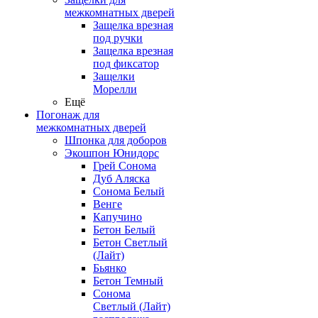
межкомнатных дверей
Защелка врезная
под ручки
Защелка врезная
под фиксатор
Защелки
Морелли
Ещё
Погонаж для
межкомнатных дверей
Шпонка для доборов
Экошпон Юнидорс
Грей Сонома
Дуб Аляска
Сонома Белый
Венге
Капучино
Бетон Белый
Бетон Светлый
(Лайт)
Бьянко
Бетон Темный
Сонома
Светлый (Лайт)