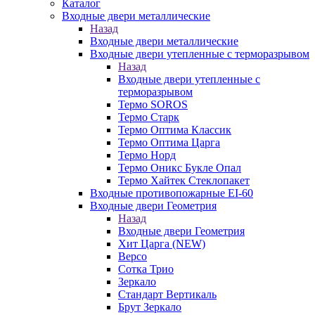
Каталог
Входные двери металлические
Назад
Входные двери металлические
Входные двери утепленные с терморазрывом
Назад
Входные двери утепленные с
терморазрывом
Термо SOROS
Термо Старк
Термо Оптима Классик
Термо Оптима Царга
Термо Норд
Термо Оникс Букле Опал
Термо Хайтек Стеклопакет
Входные противопожарные EI-60
Входные двери Геометрия
Назад
Входные двери Геометрия
Хит Царга (NEW)
Версо
Сотка Трио
Зеркало
Стандарт Вертикаль
Брут Зеркало