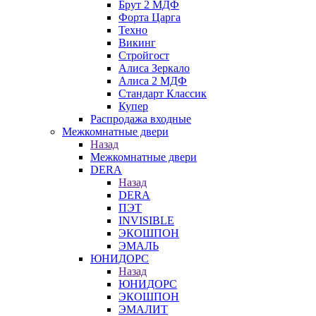
Брут 2 МДФ
Форта Царга
Техно
Викинг
Стройгост
Алиса Зеркало
Алиса 2 МДФ
Стандарт Классик
Купер
Распродажа входные
Межкомнатные двери
Назад
Межкомнатные двери
DERA
Назад
DERA
ПЭТ
INVISIBLE
ЭКОШПОН
ЭМАЛЬ
ЮНИДОРС
Назад
ЮНИДОРС
ЭКОШПОН
ЭМАЛИТ