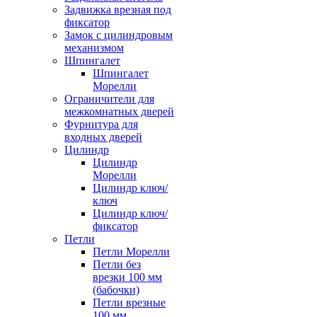
Задвижка врезная под
фиксатор
Замок с цилиндровым
механизмом
Шпингалет
Шпингалет
Морелли
Ограничители для
межкомнатных дверей
Фурнитура для
входных дверей
Цилиндр
Цилиндр
Морелли
Цилиндр ключ/
ключ
Цилиндр ключ/
фиксатор
Петли
Петли Морелли
Петли без
врезки 100 мм
(бабочки)
Петли врезные
100 мм