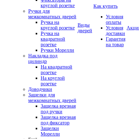
круглой розетке
Как купить
Ручки для
межкомнатных дверей
Условия
Ручка на
оплаты
Виды
круглой розетке
Условия
Акци
дверей
Ручка на
доставки
квадратной
Гарантия
розетке
на товар
Ручки Морелли
Накладка под
цилиндр
На квадратной
розетке
На круглой
розетке
Доводчики
Защелки для
межкомнатных дверей
Защелка врезная
под ручки
Защелка врезная
под фиксатор
Защелки
Морелли