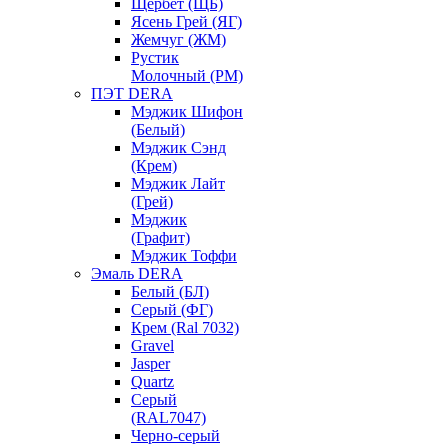
Щербет (ЩБ)
Ясень Грей (ЯГ)
Жемчуг (ЖМ)
Рустик
Молочный (РМ)
ПЭТ DERA
Мэджик Шифон
(Белый)
Мэджик Сэнд
(Крем)
Мэджик Лайт
(Грей)
Мэджик
(Графит)
Мэджик Тоффи
Эмаль DERA
Белый (БЛ)
Серый (ФГ)
Крем (Ral 7032)
Gravel
Jasper
Quartz
Серый
(RAL7047)
Черно-серый