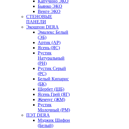
Капучино ЭКО
Бьянко ЭКО
Венге ЭКО
СТЕНОВЫЕ
ПАНЕЛИ
Экошпон DERA
Эмалекс Белый
(ЭБ)
Артик (АР)
Ясень (ЯС)
Рустик
Натуральный
(РН)
Рустик Серый
(РС)
Белый Кипарис
(БК)
Щербет (ЩБ)
Ясень Грей (ЯГ)
Жемчуг (ЖМ)
Рустик
Молочный (РМ)
ПЭТ DERA
Мэджик Шифон
(Белый)