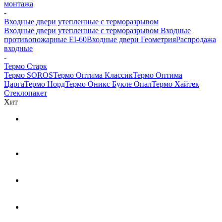
монтажа
-
Входные двери утепленные с терморазрывом
Входные двери утепленные с терморазрывом
Входные
противопожарные EI-60
Входные двери Геометрия
Распродажа
входные
-
Термо Старк
Термо SOROS
Термо Оптима Классик
Термо Оптима
Царга
Термо Норд
Термо Оникс Букле Опал
Термо Хайтек
Стеклопакет
Хит