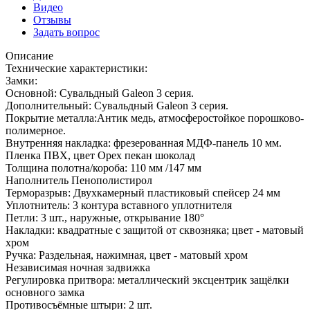
Видео
Отзывы
Задать вопрос
Описание
Технические характеристики:
Замки:
Основной: Сувальдный Galeon 3 серия.
Дополнительный: Сувальдный Galeon 3 серия.
Покрытие металла:Антик медь, атмосферостойкое порошково-
полимерное.
Внутренняя накладка: фрезерованная МДФ-панель 10 мм.
Пленка ПВХ, цвет Орех пекан шоколад
Толщина полотна/короба: 110 мм /147 мм
Наполнитель Пенополистирол
Терморазрыв: Двухкамерный пластиковый спейсер 24 мм
Уплотнитель: 3 контура вставного уплотнителя
Петли: 3 шт., наружные, открывание 180°
Накладки: квадратные с защитой от сквозняка; цвет - матовый
хром
Ручка: Раздельная, нажимная, цвет - матовый хром
Независимая ночная задвижка
Регулировка притвора: металлический эксцентрик защёлки
основного замка
Противосъёмные штыри: 2 шт.