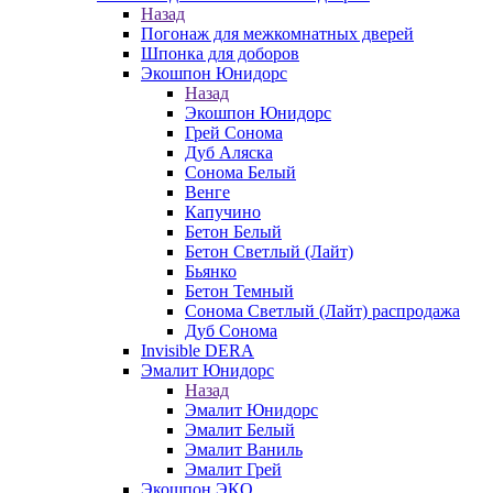
Назад
Погонаж для межкомнатных дверей
Шпонка для доборов
Экошпон Юнидорс
Назад
Экошпон Юнидорс
Грей Сонома
Дуб Аляска
Сонома Белый
Венге
Капучино
Бетон Белый
Бетон Светлый (Лайт)
Бьянко
Бетон Темный
Сонома Светлый (Лайт) распродажа
Дуб Сонома
Invisible DERA
Эмалит Юнидорс
Назад
Эмалит Юнидорс
Эмалит Белый
Эмалит Ваниль
Эмалит Грей
Экошпон ЭКО