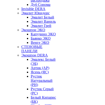
распродажа
Дуб Сонома
Invisible DERA
Эмалит Юнидорс
Эмалит Белый
Эмалит Ваниль
Эмалит Грей
Экошпон ЭКО
Капучино ЭКО
Бьянко ЭКО
Венге ЭКО
СТЕНОВЫЕ
ПАНЕЛИ
Экошпон DERA
Эмалекс Белый
(ЭБ)
Артик (АР)
Ясень (ЯС)
Рустик
Натуральный
(РН)
Рустик Серый
(РС)
Белый Кипарис
(БК)