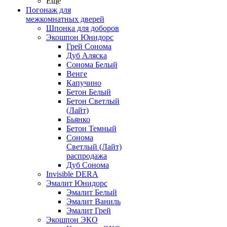
Ещё
Погонаж для
межкомнатных дверей
Шпонка для доборов
Экошпон Юнидорс
Грей Сонома
Дуб Аляска
Сонома Белый
Венге
Капучино
Бетон Белый
Бетон Светлый
(Лайт)
Бьянко
Бетон Темный
Сонома
Светлый (Лайт)
распродажа
Дуб Сонома
Invisible DERA
Эмалит Юнидорс
Эмалит Белый
Эмалит Ваниль
Эмалит Грей
Экошпон ЭКО