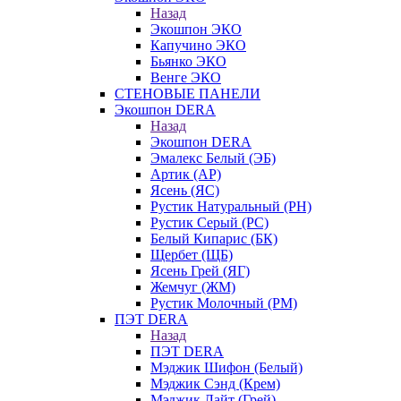
Назад
Экошпон ЭКО
Капучино ЭКО
Бьянко ЭКО
Венге ЭКО
СТЕНОВЫЕ ПАНЕЛИ
Экошпон DERA
Назад
Экошпон DERA
Эмалекс Белый (ЭБ)
Артик (АР)
Ясень (ЯС)
Рустик Натуральный (РН)
Рустик Серый (РС)
Белый Кипарис (БК)
Щербет (ЩБ)
Ясень Грей (ЯГ)
Жемчуг (ЖМ)
Рустик Молочный (РМ)
ПЭТ DERA
Назад
ПЭТ DERA
Мэджик Шифон (Белый)
Мэджик Сэнд (Крем)
Мэджик Лайт (Грей)