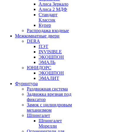
Алиса Зеркало
Алиса 2 МДФ
Стандарт
Классик
Купер
Распродажа входные
Межкомнатные двери
DERA
ПЭТ
INVISIBLE
ЭКОШПОН
ЭМАЛЬ
ЮНИДОРС
ЭКОШПОН
ЭМАЛИТ
Фурнитура
Раздвижная система
Задвижка врезная под
фиксатор
Замок с цилиндровым
механизмом
Шпингалет
Шпингалет
Морелли
Ограничители для