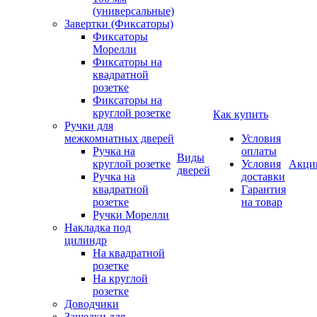
(универсальные)
Завертки (Фиксаторы)
Фиксаторы
Морелли
Фиксаторы на
квадратной
розетке
Фиксаторы на
круглой розетке
Как купить
Ручки для
межкомнатных дверей
Условия
Ручка на
оплаты
Виды
круглой розетке
Условия
Акци
дверей
Ручка на
доставки
квадратной
Гарантия
розетке
на товар
Ручки Морелли
Накладка под
цилиндр
На квадратной
розетке
На круглой
розетке
Доводчики
Защелки для