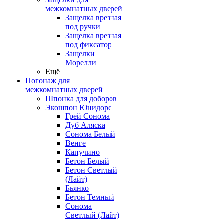
межкомнатных дверей
Защелка врезная
под ручки
Защелка врезная
под фиксатор
Защелки
Морелли
Ещё
Погонаж для
межкомнатных дверей
Шпонка для доборов
Экошпон Юнидорс
Грей Сонома
Дуб Аляска
Сонома Белый
Венге
Капучино
Бетон Белый
Бетон Светлый
(Лайт)
Бьянко
Бетон Темный
Сонома
Светлый (Лайт)