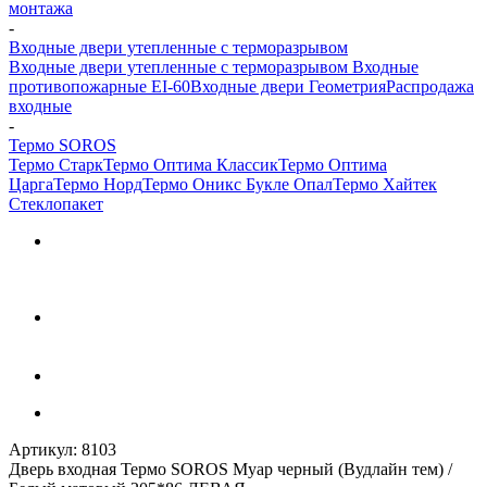
монтажа
-
Входные двери утепленные с терморазрывом
Входные двери утепленные с терморазрывом
Входные
противопожарные EI-60
Входные двери Геометрия
Распродажа
входные
-
Термо SOROS
Термо Старк
Термо Оптима Классик
Термо Оптима
Царга
Термо Норд
Термо Оникс Букле Опал
Термо Хайтек
Стеклопакет
Артикул:
8103
Дверь входная Термо SOROS Муар черный (Вудлайн тем) /