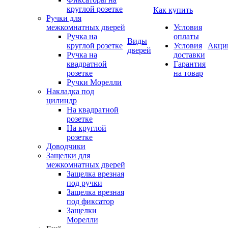
круглой розетке
Как купить
Ручки для
межкомнатных дверей
Условия
Ручка на
оплаты
Виды
круглой розетке
Условия
Акци
дверей
Ручка на
доставки
квадратной
Гарантия
розетке
на товар
Ручки Морелли
Накладка под
цилиндр
На квадратной
розетке
На круглой
розетке
Доводчики
Защелки для
межкомнатных дверей
Защелка врезная
под ручки
Защелка врезная
под фиксатор
Защелки
Морелли