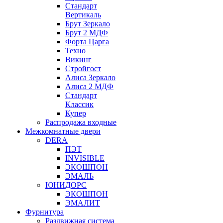
Стандарт
Вертикаль
Брут Зеркало
Брут 2 МДФ
Форта Царга
Техно
Викинг
Стройгост
Алиса Зеркало
Алиса 2 МДФ
Стандарт
Классик
Купер
Распродажа входные
Межкомнатные двери
DERA
ПЭТ
INVISIBLE
ЭКОШПОН
ЭМАЛЬ
ЮНИДОРС
ЭКОШПОН
ЭМАЛИТ
Фурнитура
Раздвижная система