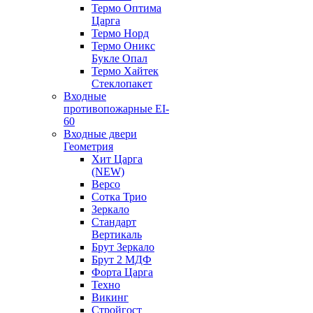
Термо Оптима
Царга
Термо Норд
Термо Оникс
Букле Опал
Термо Хайтек
Стеклопакет
Входные
противопожарные EI-
60
Входные двери
Геометрия
Хит Царга
(NEW)
Версо
Сотка Трио
Зеркало
Стандарт
Вертикаль
Брут Зеркало
Брут 2 МДФ
Форта Царга
Техно
Викинг
Стройгост