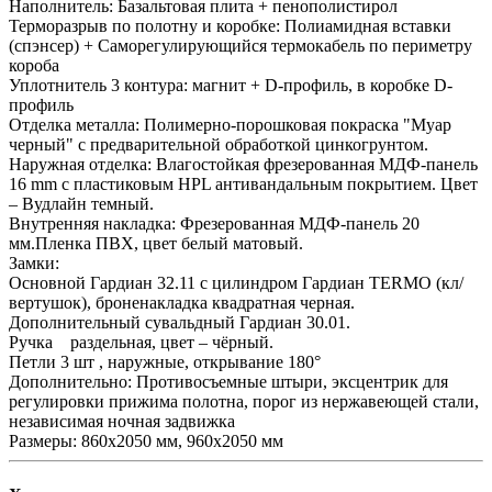
Наполнитель: Базальтовая плита + пенополистирол
Терморазрыв по полотну и коробке: Полиамидная вставки
(спэнсер) + Саморегулирующийся термокабель по периметру
короба
Уплотнитель 3 контура: магнит + D-профиль, в коробке D-
профиль
Отделка металла: Полимерно-порошковая покраска "Муар
черный" с предварительной обработкой цинкогрунтом.
Наружная отделка: Влагостойкая фрезерованная МДФ-панель
16 mm с пластиковым HPL антивандальным покрытием. Цвет
– Вудлайн темный.
Внутренняя накладка: Фрезерованная МДФ-панель 20
мм.Пленка ПВХ, цвет белый матовый.
Замки:
Основной Гардиан 32.11 с цилиндром Гардиан TERMO (кл/
вертушок), броненакладка квадратная черная.
Дополнительный сувальдный Гардиан 30.01.
Ручка раздельная, цвет – чёрный.
Петли 3 шт , наружные, открывание 180°
Дополнительно: Противосъемные штыри, эксцентрик для
регулировки прижима полотна, порог из нержавеющей стали,
независимая ночная задвижка
Размеры: 860х2050 мм, 960х2050 мм