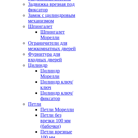
Задвижка врезная под
фиксатор
Замок с цилиндровым
механизмом
Шпингалет
Шпингалет
Морелли
Ограничители для
межкомнатных дверей
Фурнитура для
входных дверей
Цилиндр
Цилиндр
Морелли
Цилиндр ключ/
ключ
Цилиндр ключ/
фиксатор
Петли
Петли Морелли
Петли без
врезки 100 мм
(бабочки)
Петли врезные
100 мм