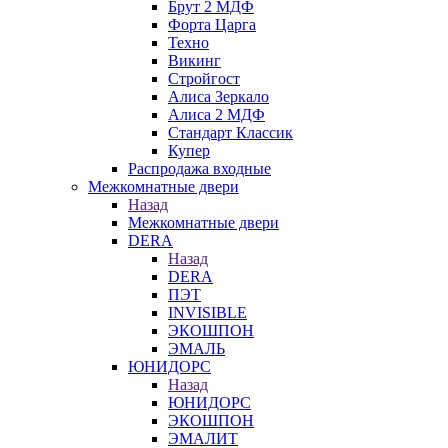
Брут 2 МДФ
Форта Царга
Техно
Викинг
Стройгост
Алиса Зеркало
Алиса 2 МДФ
Стандарт Классик
Купер
Распродажа входные
Межкомнатные двери
Назад
Межкомнатные двери
DERA
Назад
DERA
ПЭТ
INVISIBLE
ЭКОШПОН
ЭМАЛЬ
ЮНИДОРС
Назад
ЮНИДОРС
ЭКОШПОН
ЭМАЛИТ