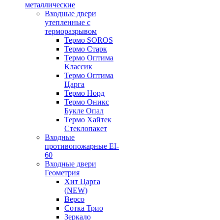
металлические
Входные двери
утепленные с
терморазрывом
Термо SOROS
Термо Старк
Термо Оптима
Классик
Термо Оптима
Царга
Термо Норд
Термо Оникс
Букле Опал
Термо Хайтек
Стеклопакет
Входные
противопожарные EI-
60
Входные двери
Геометрия
Хит Царга
(NEW)
Версо
Сотка Трио
Зеркало