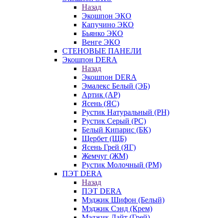
Назад
Экошпон ЭКО
Капучино ЭКО
Бьянко ЭКО
Венге ЭКО
СТЕНОВЫЕ ПАНЕЛИ
Экошпон DERA
Назад
Экошпон DERA
Эмалекс Белый (ЭБ)
Артик (АР)
Ясень (ЯС)
Рустик Натуральный (РН)
Рустик Серый (РС)
Белый Кипарис (БК)
Щербет (ЩБ)
Ясень Грей (ЯГ)
Жемчуг (ЖМ)
Рустик Молочный (РМ)
ПЭТ DERA
Назад
ПЭТ DERA
Мэджик Шифон (Белый)
Мэджик Сэнд (Крем)
Мэджик Лайт (Грей)