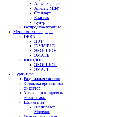
Алиса Зеркало
Алиса 2 МДФ
Стандарт
Классик
Купер
Распродажа входные
Межкомнатные двери
DERA
ПЭТ
INVISIBLE
ЭКОШПОН
ЭМАЛЬ
ЮНИДОРС
ЭКОШПОН
ЭМАЛИТ
Фурнитура
Раздвижная система
Задвижка врезная под
фиксатор
Замок с цилиндровым
механизмом
Шпингалет
Шпингалет
Морелли
Ограничители для