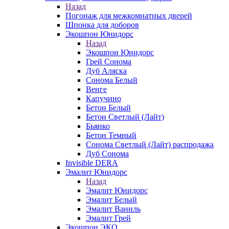
Назад
Погонаж для межкомнатных дверей
Шпонка для доборов
Экошпон Юнидорс
Назад
Экошпон Юнидорс
Грей Сонома
Дуб Аляска
Сонома Белый
Венге
Капучино
Бетон Белый
Бетон Светлый (Лайт)
Бьянко
Бетон Темный
Сонома Светлый (Лайт) распродажа
Дуб Сонома
Invisible DERA
Эмалит Юнидорс
Назад
Эмалит Юнидорс
Эмалит Белый
Эмалит Ваниль
Эмалит Грей
Экошпон ЭКО