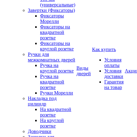
(универсальные)
Завертки (Фиксаторы)
Фиксаторы
Морелли
Фиксаторы на
квадратной
розетке
Фиксаторы на
круглой розетке
Как купить
Ручки для
межкомнатных дверей
Условия
Ручка на
оплаты
Виды
круглой розетке
Условия
Акци
дверей
Ручка на
доставки
квадратной
Гарантия
розетке
на товар
Ручки Морелли
Накладка под
цилиндр
На квадратной
розетке
На круглой
розетке
Доводчики
Защелки для