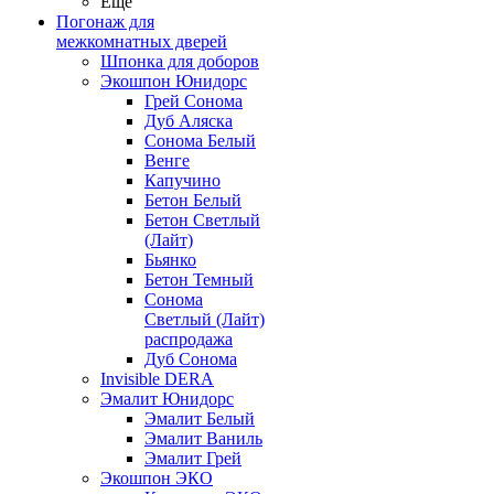
Ещё
Погонаж для
межкомнатных дверей
Шпонка для доборов
Экошпон Юнидорс
Грей Сонома
Дуб Аляска
Сонома Белый
Венге
Капучино
Бетон Белый
Бетон Светлый
(Лайт)
Бьянко
Бетон Темный
Сонома
Светлый (Лайт)
распродажа
Дуб Сонома
Invisible DERA
Эмалит Юнидорс
Эмалит Белый
Эмалит Ваниль
Эмалит Грей
Экошпон ЭКО