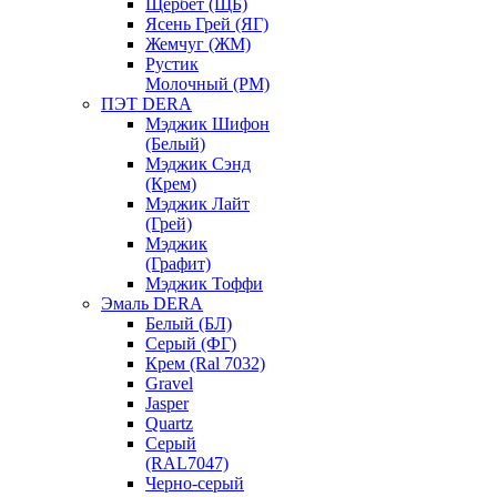
Щербет (ЩБ)
Ясень Грей (ЯГ)
Жемчуг (ЖМ)
Рустик
Молочный (РМ)
ПЭТ DERA
Мэджик Шифон
(Белый)
Мэджик Сэнд
(Крем)
Мэджик Лайт
(Грей)
Мэджик
(Графит)
Мэджик Тоффи
Эмаль DERA
Белый (БЛ)
Серый (ФГ)
Крем (Ral 7032)
Gravel
Jasper
Quartz
Серый
(RAL7047)
Черно-серый