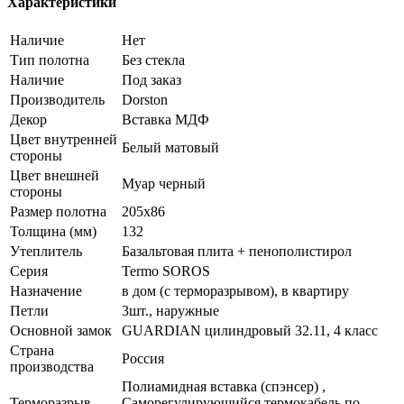
Характеристики
Наличие
Нет
Тип полотна
Без стекла
Наличие
Под заказ
Производитель
Dorston
Декор
Вставка МДФ
Цвет внутренней
Белый матовый
стороны
Цвет внешней
Муар черный
стороны
Размер полотна
205x86
Толщина (мм)
132
Утеплитель
Базальтовая плита + пенополистирол
Серия
Termo SOROS
Назначение
в дом (с терморазрывом), в квартиру
Петли
3шт., наружные
Основной замок
GUARDIAN цилиндровый 32.11, 4 класс
Страна
Россия
производства
Полиамидная вставка (спэнсер) ,
Терморазрыв
Саморегулирующийся термокабель по