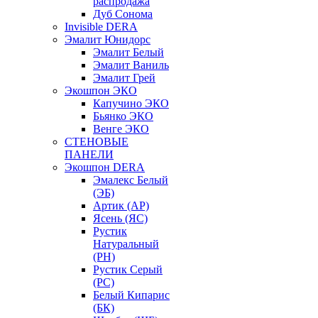
распродажа
Дуб Сонома
Invisible DERA
Эмалит Юнидорс
Эмалит Белый
Эмалит Ваниль
Эмалит Грей
Экошпон ЭКО
Капучино ЭКО
Бьянко ЭКО
Венге ЭКО
СТЕНОВЫЕ
ПАНЕЛИ
Экошпон DERA
Эмалекс Белый
(ЭБ)
Артик (АР)
Ясень (ЯС)
Рустик
Натуральный
(РН)
Рустик Серый
(РС)
Белый Кипарис
(БК)