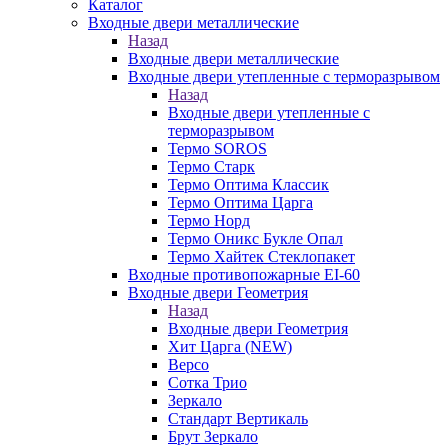
Каталог
Входные двери металлические
Назад
Входные двери металлические
Входные двери утепленные с терморазрывом
Назад
Входные двери утепленные с
терморазрывом
Термо SOROS
Термо Старк
Термо Оптима Классик
Термо Оптима Царга
Термо Норд
Термо Оникс Букле Опал
Термо Хайтек Стеклопакет
Входные противопожарные EI-60
Входные двери Геометрия
Назад
Входные двери Геометрия
Хит Царга (NEW)
Версо
Сотка Трио
Зеркало
Стандарт Вертикаль
Брут Зеркало