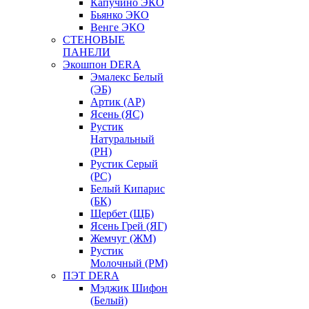
Капучино ЭКО
Бьянко ЭКО
Венге ЭКО
СТЕНОВЫЕ
ПАНЕЛИ
Экошпон DERA
Эмалекс Белый
(ЭБ)
Артик (АР)
Ясень (ЯС)
Рустик
Натуральный
(РН)
Рустик Серый
(РС)
Белый Кипарис
(БК)
Щербет (ЩБ)
Ясень Грей (ЯГ)
Жемчуг (ЖМ)
Рустик
Молочный (РМ)
ПЭТ DERA
Мэджик Шифон
(Белый)