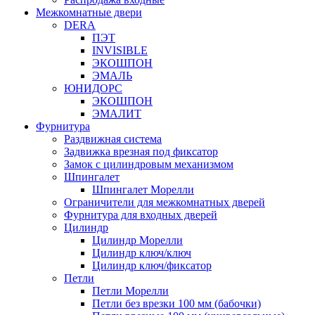
Межкомнатные двери
DERA
ПЭТ
INVISIBLE
ЭКОШПОН
ЭМАЛЬ
ЮНИДОРС
ЭКОШПОН
ЭМАЛИТ
Фурнитура
Раздвижная система
Задвижка врезная под фиксатор
Замок с цилиндровым механизмом
Шпингалет
Шпингалет Морелли
Ограничители для межкомнатных дверей
Фурнитура для входных дверей
Цилиндр
Цилиндр Морелли
Цилиндр ключ/ключ
Цилиндр ключ/фиксатор
Петли
Петли Морелли
Петли без врезки 100 мм (бабочки)