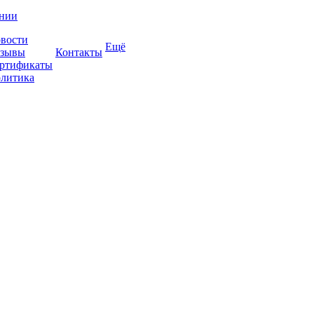
нии
вости
Ещё
зывы
Контакты
ртификаты
литика