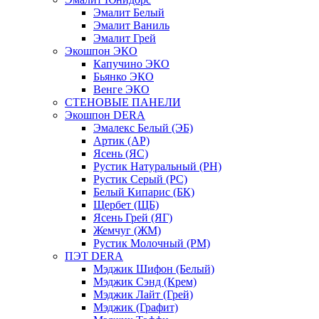
Эмалит Белый
Эмалит Ваниль
Эмалит Грей
Экошпон ЭКО
Капучино ЭКО
Бьянко ЭКО
Венге ЭКО
СТЕНОВЫЕ ПАНЕЛИ
Экошпон DERA
Эмалекс Белый (ЭБ)
Артик (АР)
Ясень (ЯС)
Рустик Натуральный (РН)
Рустик Серый (РС)
Белый Кипарис (БК)
Щербет (ЩБ)
Ясень Грей (ЯГ)
Жемчуг (ЖМ)
Рустик Молочный (РМ)
ПЭТ DERA
Мэджик Шифон (Белый)
Мэджик Сэнд (Крем)
Мэджик Лайт (Грей)
Мэджик (Графит)