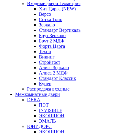
Входные двери Геометрия
Хит Царга (NEW)
Версо
Сотка Трио
Зеркало
Стандарт Вертикаль
Брут Зеркало
Брут 2 МДФ
Форта Царга
Техно
Викинг
Стройгост
Алиса Зеркало
Алиса 2 МДФ
Стандарт Классик
Купер
Распродажа входные
Межкомнатные двери
DERA
ПЭТ
INVISIBLE
ЭКОШПОН
ЭМАЛЬ
ЮНИДОРС
ЭКОШПОН