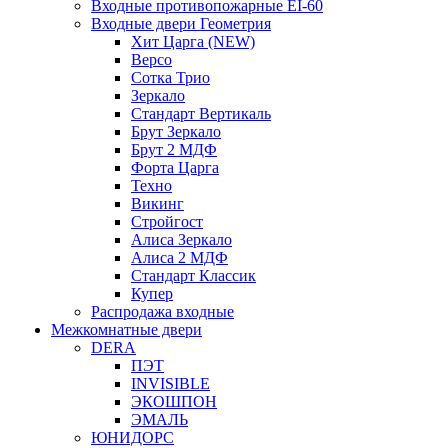
Входные противопожарные EI-60
Входные двери Геометрия
Хит Царга (NEW)
Версо
Сотка Трио
Зеркало
Стандарт Вертикаль
Брут Зеркало
Брут 2 МДФ
Форта Царга
Техно
Викинг
Стройгост
Алиса Зеркало
Алиса 2 МДФ
Стандарт Классик
Купер
Распродажа входные
Межкомнатные двери
DERA
ПЭТ
INVISIBLE
ЭКОШПОН
ЭМАЛЬ
ЮНИДОРС