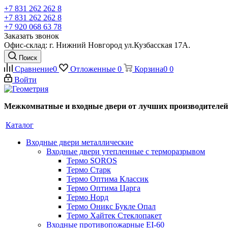
+7 831 262 262 8
+7 831 262 262 8
+7 920 068 63 78
Заказать звонок
Офис-склад: г. Нижний Новгород ул.Кузбасская 17А.
Поиск
Сравнение
0
Отложенные
0
Корзина
0
0
Войти
Межкомнатные и входные двери от лучших производителей
Каталог
Входные двери металлические
Входные двери утепленные с терморазрывом
Термо SOROS
Термо Старк
Термо Оптима Классик
Термо Оптима Царга
Термо Норд
Термо Оникс Букле Опал
Термо Хайтек Стеклопакет
Входные противопожарные EI-60