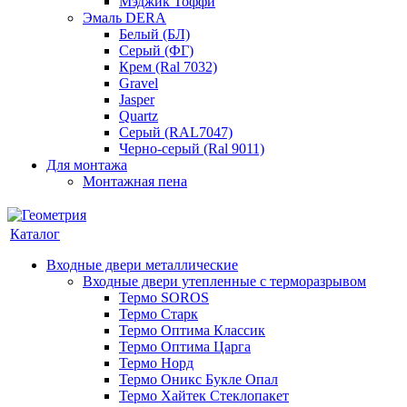
Мэджик Тоффи
Эмаль DERA
Белый (БЛ)
Серый (ФГ)
Крем (Ral 7032)
Gravel
Jasper
Quartz
Серый (RAL7047)
Черно-серый (Ral 9011)
Для монтажа
Монтажная пена
Каталог
Входные двери металлические
Входные двери утепленные с терморазрывом
Термо SOROS
Термо Старк
Термо Оптима Классик
Термо Оптима Царга
Термо Норд
Термо Оникс Букле Опал
Термо Хайтек Стеклопакет