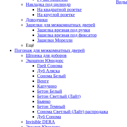
Виды
Накладка под цилиндр
На квадратной розетке
На круглой розетке
Доводчики
Защелки для межкомнатных дверей
Защелка врезная под ручки
Защелка врезная под фиксатор
Защелки Морелли
Ещё
Погонаж для межкомнатных дверей
Шпонка для доборов
Экошпон Юнидорс
Грей Сонома
Дуб Аляска
Сонома Белый
Венге
Капучино
Бетон Белый
Бетон Светлый (Лайт)
Бьянко
Бетон Темный
Сонома Светлый (Лайт) распродажа
Дуб Сонома
Invisible DERA
Эмалит Юнидорс