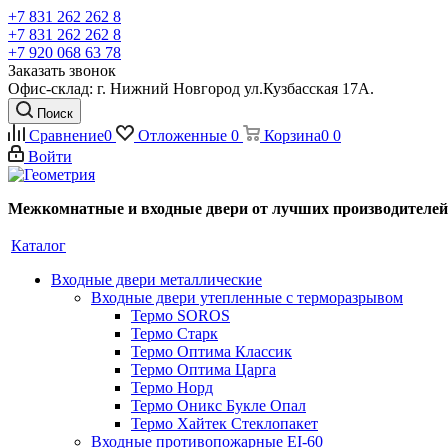
+7 831 262 262 8
+7 831 262 262 8
+7 920 068 63 78
Заказать звонок
Офис-склад: г. Нижний Новгород ул.Кузбасская 17А.
Поиск
Сравнение
0
Отложенные
0
Корзина
0
0
Войти
Межкомнатные и входные двери от лучших производителей
Каталог
Входные двери металлические
Входные двери утепленные с терморазрывом
Термо SOROS
Термо Старк
Термо Оптима Классик
Термо Оптима Царга
Термо Норд
Термо Оникс Букле Опал
Термо Хайтек Стеклопакет
Входные противопожарные EI-60