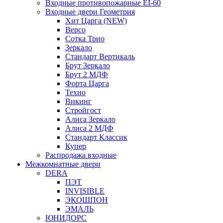
Входные противопожарные EI-60
Входные двери Геометрия
Хит Царга (NEW)
Версо
Сотка Трио
Зеркало
Стандарт Вертикаль
Брут Зеркало
Брут 2 МДФ
Форта Царга
Техно
Викинг
Стройгост
Алиса Зеркало
Алиса 2 МДФ
Стандарт Классик
Купер
Распродажа входные
Межкомнатные двери
DERA
ПЭТ
INVISIBLE
ЭКОШПОН
ЭМАЛЬ
ЮНИДОРС