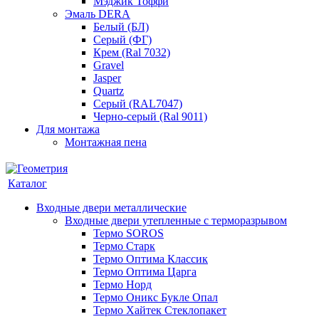
Мэджик Тоффи
Эмаль DERA
Белый (БЛ)
Серый (ФГ)
Крем (Ral 7032)
Gravel
Jasper
Quartz
Серый (RAL7047)
Черно-серый (Ral 9011)
Для монтажа
Монтажная пена
Каталог
Входные двери металлические
Входные двери утепленные с терморазрывом
Термо SOROS
Термо Старк
Термо Оптима Классик
Термо Оптима Царга
Термо Норд
Термо Оникс Букле Опал
Термо Хайтек Стеклопакет