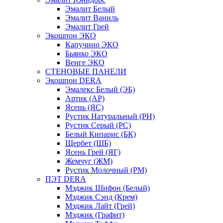
Эмалит Белый
Эмалит Ваниль
Эмалит Грей
Экошпон ЭКО
Капучино ЭКО
Бьянко ЭКО
Венге ЭКО
СТЕНОВЫЕ ПАНЕЛИ
Экошпон DERA
Эмалекс Белый (ЭБ)
Артик (АР)
Ясень (ЯС)
Рустик Натуральный (РН)
Рустик Серый (РС)
Белый Кипарис (БК)
Щербет (ЩБ)
Ясень Грей (ЯГ)
Жемчуг (ЖМ)
Рустик Молочный (РМ)
ПЭТ DERA
Мэджик Шифон (Белый)
Мэджик Сэнд (Крем)
Мэджик Лайт (Грей)
Мэджик (Графит)