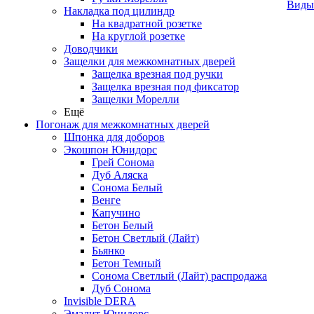
Виды
Накладка под цилиндр
На квадратной розетке
На круглой розетке
Доводчики
Защелки для межкомнатных дверей
Защелка врезная под ручки
Защелка врезная под фиксатор
Защелки Морелли
Ещё
Погонаж для межкомнатных дверей
Шпонка для доборов
Экошпон Юнидорс
Грей Сонома
Дуб Аляска
Сонома Белый
Венге
Капучино
Бетон Белый
Бетон Светлый (Лайт)
Бьянко
Бетон Темный
Сонома Светлый (Лайт) распродажа
Дуб Сонома
Invisible DERA
Эмалит Юнидорс