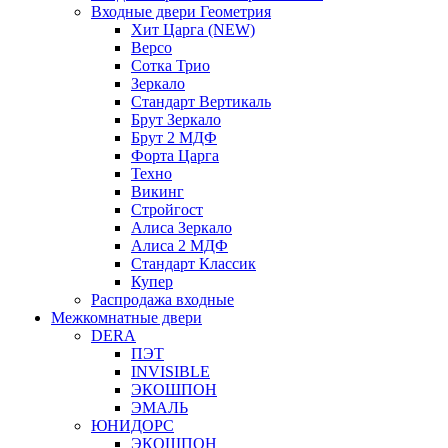
Входные двери Геометрия
Хит Царга (NEW)
Версо
Сотка Трио
Зеркало
Стандарт Вертикаль
Брут Зеркало
Брут 2 МДФ
Форта Царга
Техно
Викинг
Стройгост
Алиса Зеркало
Алиса 2 МДФ
Стандарт Классик
Купер
Распродажа входные
Межкомнатные двери
DERA
ПЭТ
INVISIBLE
ЭКОШПОН
ЭМАЛЬ
ЮНИДОРС
ЭКОШПОН