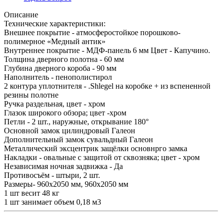
Описание
Технические характеристики:
Внешнее покрытие - атмосферостойкое порошково-
полимерное «Медный антик»
Внутреннее покрытие - МДФ-панель 6 мм Цвет - Капучино.
Толщина дверного полотна - 60 мм
Глубина дверного короба - 90 мм
Наполнитель - пенополистирол
2 контура уплотнителя - .Shlegel на коробке + из вспененной
резины полотне
Ручка раздельная, цвет - хром
Глазок широкого обзора; цвет -хром
Петли - 2 шт., наружные, открывание 180°
Основной замок цилиндровый Галеон
Дополнительный замок сувальдный Галеон
Металлический эксцентрик защёлки основнрго замка
Накладки - овальные с защитой от сквозняка; цвет - хром
Независимая ночная задвижка - Да
Противосъём - штыри, 2 шт.
Размеры- 960х2050 мм, 960х2050 мм
1 шт весит 48 кг
1 шт занимает объем 0,18 м3