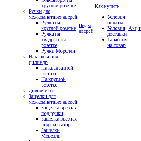
круглой розетке
Как купить
Ручки для
межкомнатных дверей
Условия
Ручка на
оплаты
Виды
круглой розетке
Условия
Акци
дверей
Ручка на
доставки
квадратной
Гарантия
розетке
на товар
Ручки Морелли
Накладка под
цилиндр
На квадратной
розетке
На круглой
розетке
Доводчики
Защелки для
межкомнатных дверей
Защелка врезная
под ручки
Защелка врезная
под фиксатор
Защелки
Морелли