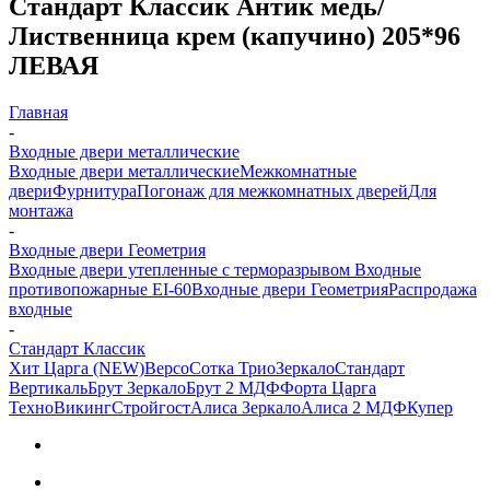
Стандарт Классик Антик медь/
Лиственница крем (капучино) 205*96
ЛЕВАЯ
Главная
-
Входные двери металлические
Входные двери металлические
Межкомнатные
двери
Фурнитура
Погонаж для межкомнатных дверей
Для
монтажа
-
Входные двери Геометрия
Входные двери утепленные с терморазрывом
Входные
противопожарные EI-60
Входные двери Геометрия
Распродажа
входные
-
Стандарт Классик
Хит Царга (NEW)
Версо
Сотка Трио
Зеркало
Стандарт
Вертикаль
Брут Зеркало
Брут 2 МДФ
Форта Царга
Техно
Викинг
Стройгост
Алиса Зеркало
Алиса 2 МДФ
Купер