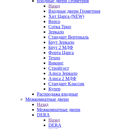
Входные двери Геометрия
Назад
Входные двери Геометрия
Хит Царга (NEW)
Версо
Сотка Трио
Зеркало
Стандарт Вертикаль
Брут Зеркало
Брут 2 МДФ
Форта Царга
Техно
Викинг
Стройгост
Алиса Зеркало
Алиса 2 МДФ
Стандарт Классик
Купер
Распродажа входные
Межкомнатные двери
Назад
Межкомнатные двери
DERA
Назад
DERA