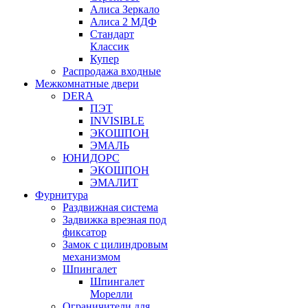
Алиса Зеркало
Алиса 2 МДФ
Стандарт
Классик
Купер
Распродажа входные
Межкомнатные двери
DERA
ПЭТ
INVISIBLE
ЭКОШПОН
ЭМАЛЬ
ЮНИДОРС
ЭКОШПОН
ЭМАЛИТ
Фурнитура
Раздвижная система
Задвижка врезная под
фиксатор
Замок с цилиндровым
механизмом
Шпингалет
Шпингалет
Морелли
Ограничители для