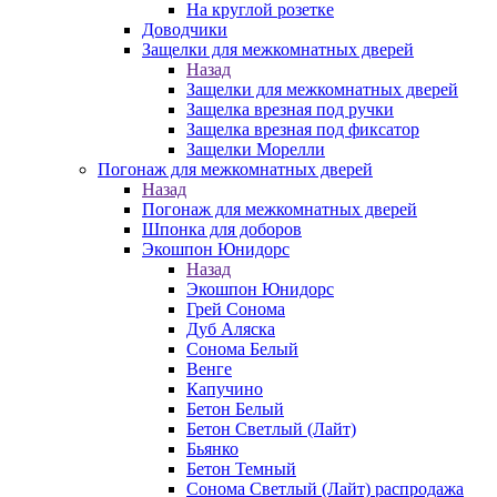
На круглой розетке
Доводчики
Защелки для межкомнатных дверей
Назад
Защелки для межкомнатных дверей
Защелка врезная под ручки
Защелка врезная под фиксатор
Защелки Морелли
Погонаж для межкомнатных дверей
Назад
Погонаж для межкомнатных дверей
Шпонка для доборов
Экошпон Юнидорс
Назад
Экошпон Юнидорс
Грей Сонома
Дуб Аляска
Сонома Белый
Венге
Капучино
Бетон Белый
Бетон Светлый (Лайт)
Бьянко
Бетон Темный
Сонома Светлый (Лайт) распродажа