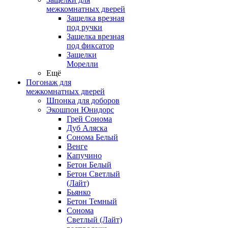
межкомнатных дверей
Защелка врезная
под ручки
Защелка врезная
под фиксатор
Защелки
Морелли
Ещё
Погонаж для
межкомнатных дверей
Шпонка для доборов
Экошпон Юнидорс
Грей Сонома
Дуб Аляска
Сонома Белый
Венге
Капучино
Бетон Белый
Бетон Светлый
(Лайт)
Бьянко
Бетон Темный
Сонома
Светлый (Лайт)