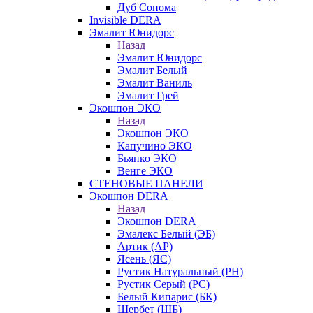
Дуб Сонома
Invisible DERA
Эмалит Юнидорс
Назад
Эмалит Юнидорс
Эмалит Белый
Эмалит Ваниль
Эмалит Грей
Экошпон ЭКО
Назад
Экошпон ЭКО
Капучино ЭКО
Бьянко ЭКО
Венге ЭКО
СТЕНОВЫЕ ПАНЕЛИ
Экошпон DERA
Назад
Экошпон DERA
Эмалекс Белый (ЭБ)
Артик (АР)
Ясень (ЯС)
Рустик Натуральный (РН)
Рустик Серый (РС)
Белый Кипарис (БК)
Щербет (ЩБ)