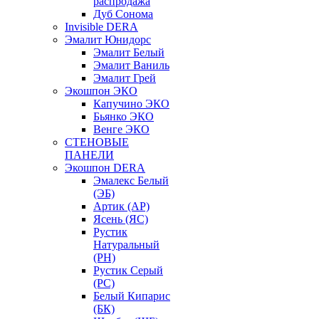
распродажа
Дуб Сонома
Invisible DERA
Эмалит Юнидорс
Эмалит Белый
Эмалит Ваниль
Эмалит Грей
Экошпон ЭКО
Капучино ЭКО
Бьянко ЭКО
Венге ЭКО
СТЕНОВЫЕ
ПАНЕЛИ
Экошпон DERA
Эмалекс Белый
(ЭБ)
Артик (АР)
Ясень (ЯС)
Рустик
Натуральный
(РН)
Рустик Серый
(РС)
Белый Кипарис
(БК)