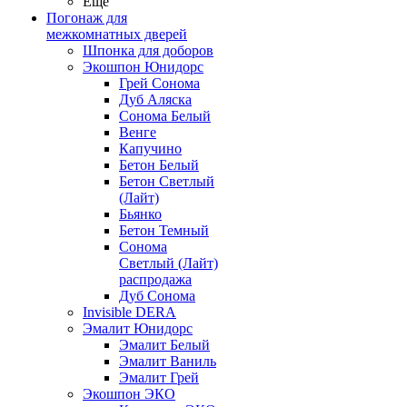
Ещё
Погонаж для
межкомнатных дверей
Шпонка для доборов
Экошпон Юнидорс
Грей Сонома
Дуб Аляска
Сонома Белый
Венге
Капучино
Бетон Белый
Бетон Светлый
(Лайт)
Бьянко
Бетон Темный
Сонома
Светлый (Лайт)
распродажа
Дуб Сонома
Invisible DERA
Эмалит Юнидорс
Эмалит Белый
Эмалит Ваниль
Эмалит Грей
Экошпон ЭКО