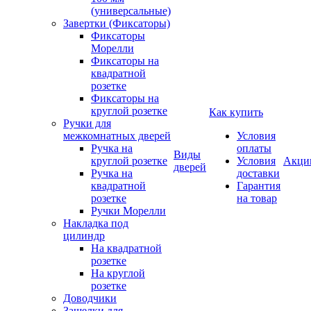
(универсальные)
Завертки (Фиксаторы)
Фиксаторы
Морелли
Фиксаторы на
квадратной
розетке
Фиксаторы на
круглой розетке
Как купить
Ручки для
межкомнатных дверей
Условия
Ручка на
оплаты
Виды
круглой розетке
Условия
Акци
дверей
Ручка на
доставки
квадратной
Гарантия
розетке
на товар
Ручки Морелли
Накладка под
цилиндр
На квадратной
розетке
На круглой
розетке
Доводчики
Защелки для