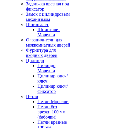
Задвижка врезная под
фиксатор
Замок с цилиндровым
механизмом
Шпингалет
Шпингалет
Морелли
Ограничители для
межкомнатных дверей
Фурнитура для
входных дверей
Цилиндр
Цилиндр
Морелли
Цилиндр ключ/
ключ
Цилиндр ключ/
фиксатор
Петли
Петли Морелли
Петли без
врезки 100 мм
(бабочки)
Петли врезные
100 мм