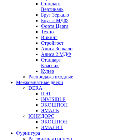
Стандарт
Вертикаль
Брут Зеркало
Брут 2 МДФ
Форта Царга
Техно
Викинг
Стройгост
Алиса Зеркало
Алиса 2 МДФ
Стандарт
Классик
Купер
Распродажа входные
Межкомнатные двери
DERA
ПЭТ
INVISIBLE
ЭКОШПОН
ЭМАЛЬ
ЮНИДОРС
ЭКОШПОН
ЭМАЛИТ
Фурнитура
Раздвижная система