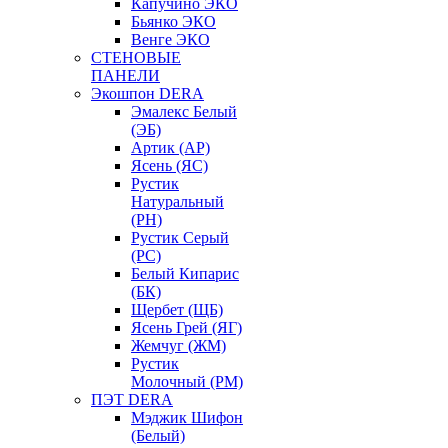
Капучино ЭКО
Бьянко ЭКО
Венге ЭКО
СТЕНОВЫЕ
ПАНЕЛИ
Экошпон DERA
Эмалекс Белый
(ЭБ)
Артик (АР)
Ясень (ЯС)
Рустик
Натуральный
(РН)
Рустик Серый
(РС)
Белый Кипарис
(БК)
Щербет (ЩБ)
Ясень Грей (ЯГ)
Жемчуг (ЖМ)
Рустик
Молочный (РМ)
ПЭТ DERA
Мэджик Шифон
(Белый)