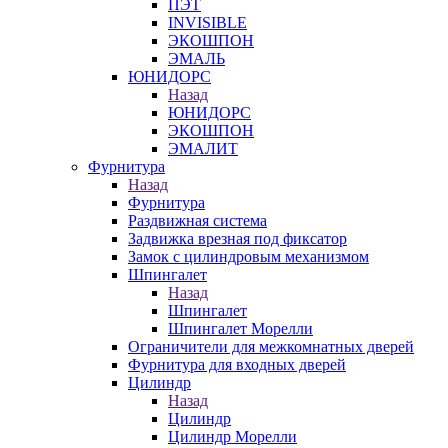
ПЭТ
INVISIBLE
ЭКОШПОН
ЭМАЛЬ
ЮНИДОРС
Назад
ЮНИДОРС
ЭКОШПОН
ЭМАЛИТ
Фурнитура
Назад
Фурнитура
Раздвижная система
Задвижка врезная под фиксатор
Замок с цилиндровым механизмом
Шпингалет
Назад
Шпингалет
Шпингалет Морелли
Ограничители для межкомнатных дверей
Фурнитура для входных дверей
Цилиндр
Назад
Цилиндр
Цилиндр Морелли