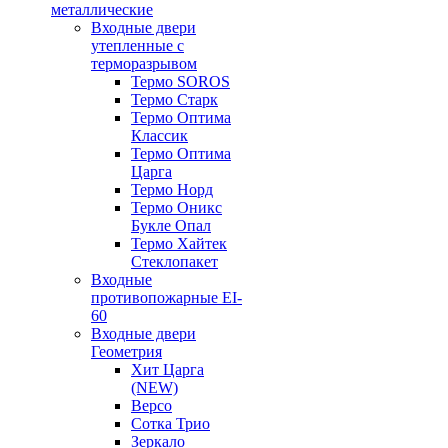
металлические
Входные двери
утепленные с
терморазрывом
Термо SOROS
Термо Старк
Термо Оптима
Классик
Термо Оптима
Царга
Термо Норд
Термо Оникс
Букле Опал
Термо Хайтек
Стеклопакет
Входные
противопожарные EI-
60
Входные двери
Геометрия
Хит Царга
(NEW)
Версо
Сотка Трио
Зеркало