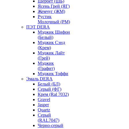
Щербет (ЩБ)
Ясень Грей (ЯГ)
Жемчуг (ЖМ)
Рустик
Молочный (РМ)
ПЭТ DERA
Мэджик Шифон
(Белый)
Мэджик Сэнд
(Крем)
Мэджик Лайт
(Грей)
Мэджик
(Графит)
Мэджик Тоффи
Эмаль DERA
Белый (БЛ)
Серый (ФГ)
Крем (Ral 7032)
Gravel
Jasper
Quartz
Серый
(RAL7047)
Черно-серый