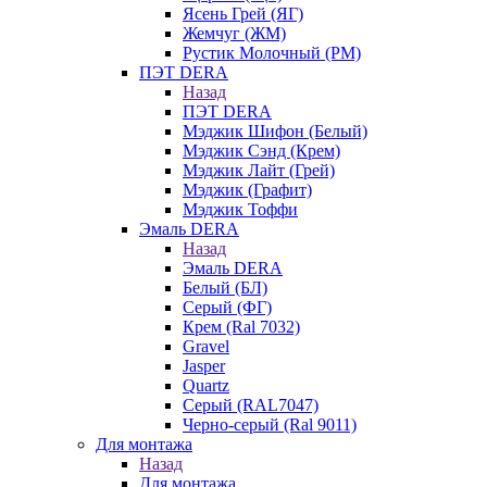
Ясень Грей (ЯГ)
Жемчуг (ЖМ)
Рустик Молочный (РМ)
ПЭТ DERA
Назад
ПЭТ DERA
Мэджик Шифон (Белый)
Мэджик Сэнд (Крем)
Мэджик Лайт (Грей)
Мэджик (Графит)
Мэджик Тоффи
Эмаль DERA
Назад
Эмаль DERA
Белый (БЛ)
Серый (ФГ)
Крем (Ral 7032)
Gravel
Jasper
Quartz
Серый (RAL7047)
Черно-серый (Ral 9011)
Для монтажа
Назад
Для монтажа