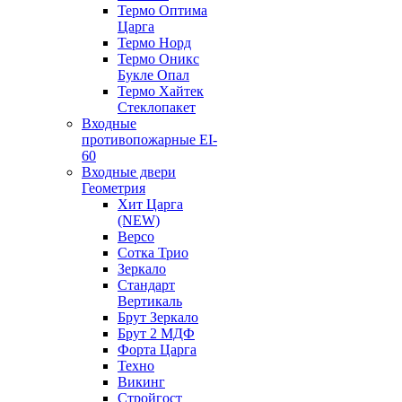
Термо Оптима
Царга
Термо Норд
Термо Оникс
Букле Опал
Термо Хайтек
Стеклопакет
Входные
противопожарные EI-
60
Входные двери
Геометрия
Хит Царга
(NEW)
Версо
Сотка Трио
Зеркало
Стандарт
Вертикаль
Брут Зеркало
Брут 2 МДФ
Форта Царга
Техно
Викинг
Стройгост