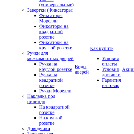
(универсальные)
Завертки (Фиксаторы)
Фиксаторы
Морелли
Фиксаторы на
квадратной
розетке
Фиксаторы на
круглой розетке
Как купить
Ручки для
межкомнатных дверей
Условия
Ручка на
оплаты
Виды
круглой розетке
Условия
Акци
дверей
Ручка на
доставки
квадратной
Гарантия
розетке
на товар
Ручки Морелли
Накладка под
цилиндр
На квадратной
розетке
На круглой
розетке
Доводчики
Защелки для