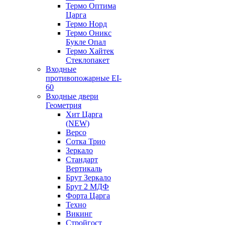
Термо Оптима
Царга
Термо Норд
Термо Оникс
Букле Опал
Термо Хайтек
Стеклопакет
Входные
противопожарные EI-
60
Входные двери
Геометрия
Хит Царга
(NEW)
Версо
Сотка Трио
Зеркало
Стандарт
Вертикаль
Брут Зеркало
Брут 2 МДФ
Форта Царга
Техно
Викинг
Стройгост