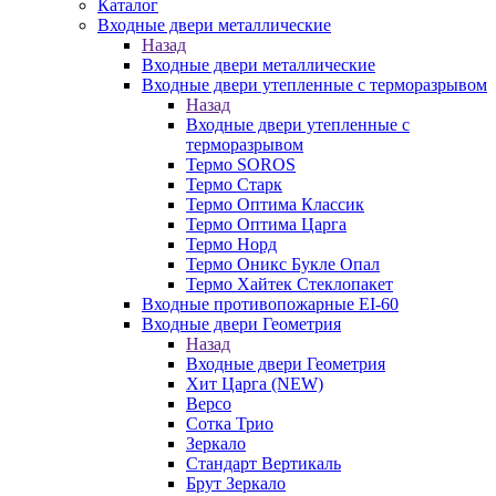
Каталог
Входные двери металлические
Назад
Входные двери металлические
Входные двери утепленные с терморазрывом
Назад
Входные двери утепленные с
терморазрывом
Термо SOROS
Термо Старк
Термо Оптима Классик
Термо Оптима Царга
Термо Норд
Термо Оникс Букле Опал
Термо Хайтек Стеклопакет
Входные противопожарные EI-60
Входные двери Геометрия
Назад
Входные двери Геометрия
Хит Царга (NEW)
Версо
Сотка Трио
Зеркало
Стандарт Вертикаль
Брут Зеркало