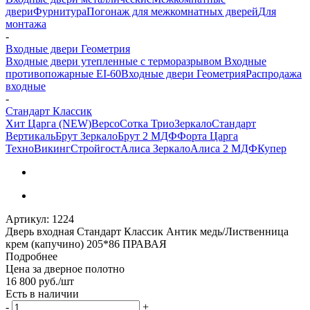
двери
Фурнитура
Погонаж для межкомнатных дверей
Для
монтажа
-
Входные двери Геометрия
Входные двери утепленные с терморазрывом
Входные
противопожарные EI-60
Входные двери Геометрия
Распродажа
входные
-
Стандарт Классик
Хит Царга (NEW)
Версо
Сотка Трио
Зеркало
Стандарт
Вертикаль
Брут Зеркало
Брут 2 МДФ
Форта Царга
Техно
Викинг
Стройгост
Алиса Зеркало
Алиса 2 МДФ
Купер
Артикул:
1224
Дверь входная Стандарт Классик Антик медь/Лиственница
крем (капучино) 205*86 ПРАВАЯ
Подробнее
Цена за дверное полотно
16 800
руб.
/шт
Есть в наличии
-
+