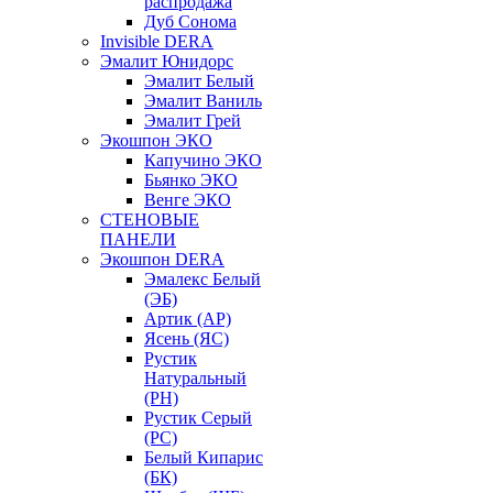
распродажа
Дуб Сонома
Invisible DERA
Эмалит Юнидорс
Эмалит Белый
Эмалит Ваниль
Эмалит Грей
Экошпон ЭКО
Капучино ЭКО
Бьянко ЭКО
Венге ЭКО
СТЕНОВЫЕ
ПАНЕЛИ
Экошпон DERA
Эмалекс Белый
(ЭБ)
Артик (АР)
Ясень (ЯС)
Рустик
Натуральный
(РН)
Рустик Серый
(РС)
Белый Кипарис
(БК)