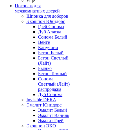
Ещё
Погонаж для
межкомнатных дверей
Шпонка для доборов
Экошпон Юнидорс
Грей Сонома
Дуб Аляска
Сонома Белый
Венге
Капучино
Бетон Белый
Бетон Светлый
(Лайт)
Бьянко
Бетон Темный
Сонома
Светлый (Лайт)
распродажа
Дуб Сонома
Invisible DERA
Эмалит Юнидорс
Эмалит Белый
Эмалит Ваниль
Эмалит Грей
Экошпон ЭКО