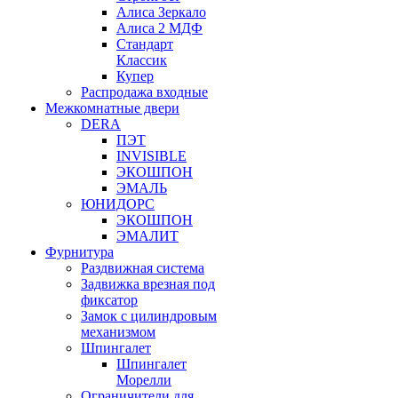
Алиса Зеркало
Алиса 2 МДФ
Стандарт
Классик
Купер
Распродажа входные
Межкомнатные двери
DERA
ПЭТ
INVISIBLE
ЭКОШПОН
ЭМАЛЬ
ЮНИДОРС
ЭКОШПОН
ЭМАЛИТ
Фурнитура
Раздвижная система
Задвижка врезная под
фиксатор
Замок с цилиндровым
механизмом
Шпингалет
Шпингалет
Морелли
Ограничители для