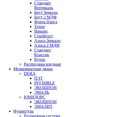
Стандарт
Вертикаль
Брут Зеркало
Брут 2 МДФ
Форта Царга
Техно
Викинг
Стройгост
Алиса Зеркало
Алиса 2 МДФ
Стандарт
Классик
Купер
Распродажа входные
Межкомнатные двери
DERA
ПЭТ
INVISIBLE
ЭКОШПОН
ЭМАЛЬ
ЮНИДОРС
ЭКОШПОН
ЭМАЛИТ
Фурнитура
Раздвижная система