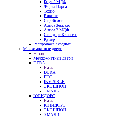
Брут 2 МДФ
Форта Царга
Техно
Викинг
Стройгост
Алиса Зеркало
Алиса 2 МДФ
Стандарт Классик
Купер
Распродажа входные
Межкомнатные двери
Назад
Межкомнатные двери
DERA
Назад
DERA
ПЭТ
INVISIBLE
ЭКОШПОН
ЭМАЛЬ
ЮНИДОРС
Назад
ЮНИДОРС
ЭКОШПОН
ЭМАЛИТ