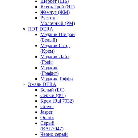
Щербет (ЩБ)
Ясень Грей (ЯГ)
Жемчуг (ЖМ)
Рустик
Молочный (РМ)
ПЭТ DERA
Мэджик Шифон
(Белый)
Мэджик Сэнд
(Крем)
Мэджик Лайт
(Грей)
Мэджик
(Графит)
Мэджик Тоффи
Эмаль DERA
Белый (БЛ)
Серый (ФГ)
Крем (Ral 7032)
Gravel
Jasper
Quartz
Серый
(RAL7047)
Черно-серый