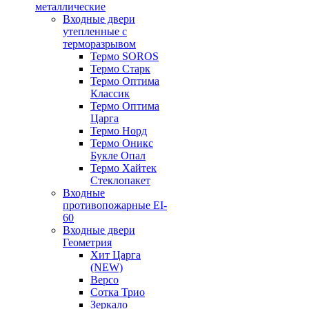
металлические
Входные двери
утепленные с
терморазрывом
Термо SOROS
Термо Старк
Термо Оптима
Классик
Термо Оптима
Царга
Термо Норд
Термо Оникс
Букле Опал
Термо Хайтек
Стеклопакет
Входные
противопожарные EI-
60
Входные двери
Геометрия
Хит Царга
(NEW)
Версо
Сотка Трио
Зеркало