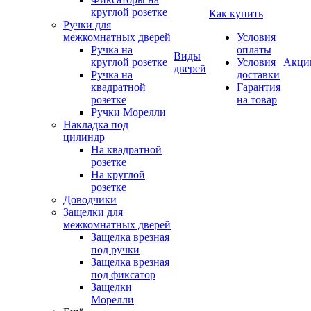
круглой розетке
Как купить
Ручки для
межкомнатных дверей
Условия
Ручка на
оплаты
Виды
круглой розетке
Условия
Акци
дверей
Ручка на
доставки
квадратной
Гарантия
розетке
на товар
Ручки Морелли
Накладка под
цилиндр
На квадратной
розетке
На круглой
розетке
Доводчики
Защелки для
межкомнатных дверей
Защелка врезная
под ручки
Защелка врезная
под фиксатор
Защелки
Морелли