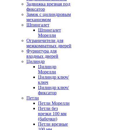
Задвижка врезная под
фиксатор
Замок с цилиндровым
механизмом
Шпингалет
Шпингалет
Морелли
Ограничители для
межкомнатных дверей
Фурнитура для
входных дверей
Цилиндр
Цилиндр
Морелли
Цилиндр ключ/
ключ
Цилиндр ключ/
фиксатор
Петли
Петли Морелли
Петли без
врезки 100 мм
(бабочки)
Петли врезные
100 мм