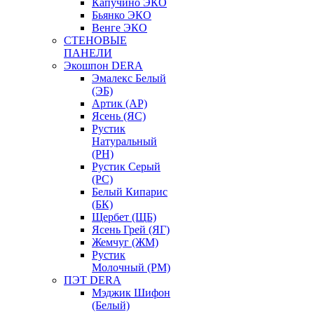
Капучино ЭКО
Бьянко ЭКО
Венге ЭКО
СТЕНОВЫЕ
ПАНЕЛИ
Экошпон DERA
Эмалекс Белый
(ЭБ)
Артик (АР)
Ясень (ЯС)
Рустик
Натуральный
(РН)
Рустик Серый
(РС)
Белый Кипарис
(БК)
Щербет (ЩБ)
Ясень Грей (ЯГ)
Жемчуг (ЖМ)
Рустик
Молочный (РМ)
ПЭТ DERA
Мэджик Шифон
(Белый)