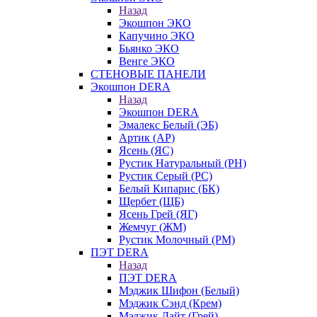
Назад
Экошпон ЭКО
Капучино ЭКО
Бьянко ЭКО
Венге ЭКО
СТЕНОВЫЕ ПАНЕЛИ
Экошпон DERA
Назад
Экошпон DERA
Эмалекс Белый (ЭБ)
Артик (АР)
Ясень (ЯС)
Рустик Натуральный (РН)
Рустик Серый (РС)
Белый Кипарис (БК)
Щербет (ЩБ)
Ясень Грей (ЯГ)
Жемчуг (ЖМ)
Рустик Молочный (РМ)
ПЭТ DERA
Назад
ПЭТ DERA
Мэджик Шифон (Белый)
Мэджик Сэнд (Крем)
Мэджик Лайт (Грей)