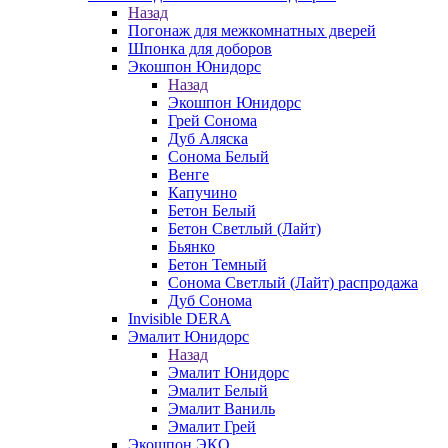
Назад
Погонаж для межкомнатных дверей
Шпонка для доборов
Экошпон Юнидорс
Назад
Экошпон Юнидорс
Грей Сонома
Дуб Аляска
Сонома Белый
Венге
Капучино
Бетон Белый
Бетон Светлый (Лайт)
Бьянко
Бетон Темный
Сонома Светлый (Лайт) распродажа
Дуб Сонома
Invisible DERA
Эмалит Юнидорс
Назад
Эмалит Юнидорс
Эмалит Белый
Эмалит Ваниль
Эмалит Грей
Экошпон ЭКО