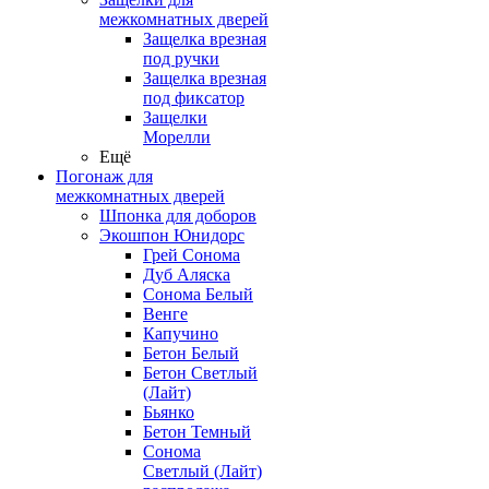
межкомнатных дверей
Защелка врезная
под ручки
Защелка врезная
под фиксатор
Защелки
Морелли
Ещё
Погонаж для
межкомнатных дверей
Шпонка для доборов
Экошпон Юнидорс
Грей Сонома
Дуб Аляска
Сонома Белый
Венге
Капучино
Бетон Белый
Бетон Светлый
(Лайт)
Бьянко
Бетон Темный
Сонома
Светлый (Лайт)