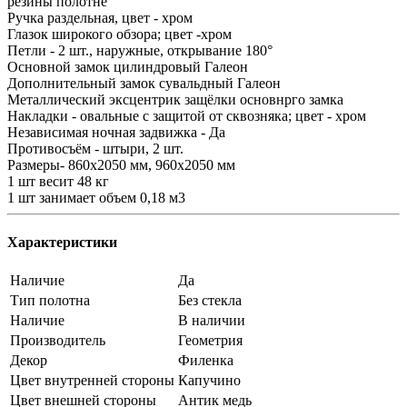
резины полотне
Ручка раздельная, цвет - хром
Глазок широкого обзора; цвет -хром
Петли - 2 шт., наружные, открывание 180°
Основной замок цилиндровый Галеон
Дополнительный замок сувальдный Галеон
Металлический эксцентрик защёлки основнрго замка
Накладки - овальные с защитой от сквозняка; цвет - хром
Независимая ночная задвижка - Да
Противосъём - штыри, 2 шт.
Размеры- 860х2050 мм, 960х2050 мм
1 шт весит 48 кг
1 шт занимает объем 0,18 м3
Характеристики
Наличие
Да
Тип полотна
Без стекла
Наличие
В наличии
Производитель
Геометрия
Декор
Филенка
Цвет внутренней стороны
Капучино
Цвет внешней стороны
Антик медь