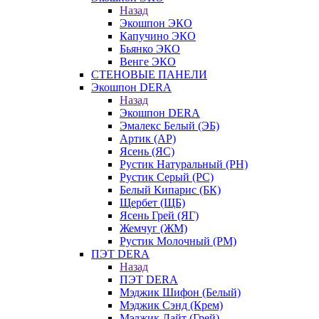
Назад
Экошпон ЭКО
Капучино ЭКО
Бьянко ЭКО
Венге ЭКО
СТЕНОВЫЕ ПАНЕЛИ
Экошпон DERA
Назад
Экошпон DERA
Эмалекс Белый (ЭБ)
Артик (АР)
Ясень (ЯС)
Рустик Натуральный (РН)
Рустик Серый (РС)
Белый Кипарис (БК)
Щербет (ЩБ)
Ясень Грей (ЯГ)
Жемчуг (ЖМ)
Рустик Молочный (РМ)
ПЭТ DERA
Назад
ПЭТ DERA
Мэджик Шифон (Белый)
Мэджик Сэнд (Крем)
Мэджик Лайт (Грей)