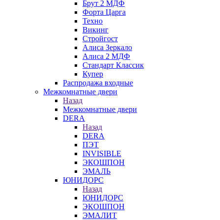
Брут 2 МДФ
Форта Царга
Техно
Викинг
Стройгост
Алиса Зеркало
Алиса 2 МДФ
Стандарт Классик
Купер
Распродажа входные
Межкомнатные двери
Назад
Межкомнатные двери
DERA
Назад
DERA
ПЭТ
INVISIBLE
ЭКОШПОН
ЭМАЛЬ
ЮНИДОРС
Назад
ЮНИДОРС
ЭКОШПОН
ЭМАЛИТ