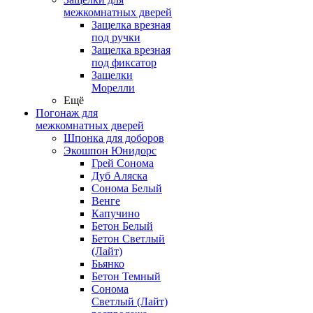
межкомнатных дверей
Защелка врезная
под ручки
Защелка врезная
под фиксатор
Защелки
Морелли
Ещё
Погонаж для
межкомнатных дверей
Шпонка для доборов
Экошпон Юнидорс
Грей Сонома
Дуб Аляска
Сонома Белый
Венге
Капучино
Бетон Белый
Бетон Светлый
(Лайт)
Бьянко
Бетон Темный
Сонома
Светлый (Лайт)