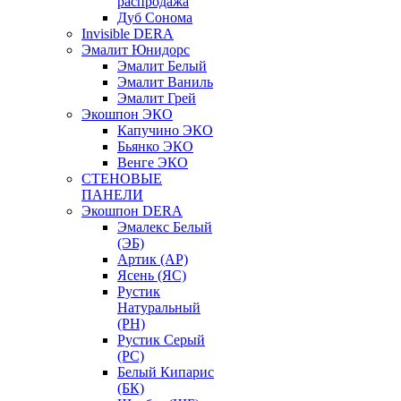
распродажа
Дуб Сонома
Invisible DERA
Эмалит Юнидорс
Эмалит Белый
Эмалит Ваниль
Эмалит Грей
Экошпон ЭКО
Капучино ЭКО
Бьянко ЭКО
Венге ЭКО
СТЕНОВЫЕ
ПАНЕЛИ
Экошпон DERA
Эмалекс Белый
(ЭБ)
Артик (АР)
Ясень (ЯС)
Рустик
Натуральный
(РН)
Рустик Серый
(РС)
Белый Кипарис
(БК)