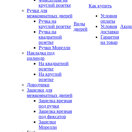
круглой розетке
Как купить
Ручки для
межкомнатных дверей
Условия
Ручка на
оплаты
Виды
круглой розетке
Условия
Акци
дверей
Ручка на
доставки
квадратной
Гарантия
розетке
на товар
Ручки Морелли
Накладка под
цилиндр
На квадратной
розетке
На круглой
розетке
Доводчики
Защелки для
межкомнатных дверей
Защелка врезная
под ручки
Защелка врезная
под фиксатор
Защелки
Морелли