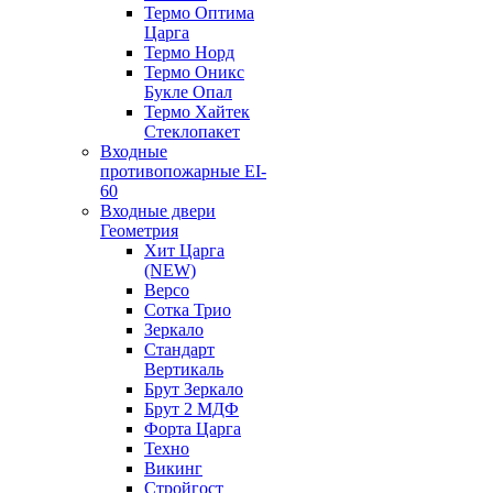
Термо Оптима
Царга
Термо Норд
Термо Оникс
Букле Опал
Термо Хайтек
Стеклопакет
Входные
противопожарные EI-
60
Входные двери
Геометрия
Хит Царга
(NEW)
Версо
Сотка Трио
Зеркало
Стандарт
Вертикаль
Брут Зеркало
Брут 2 МДФ
Форта Царга
Техно
Викинг
Стройгост