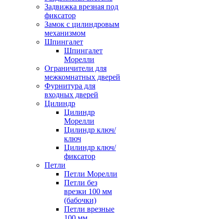
Задвижка врезная под
фиксатор
Замок с цилиндровым
механизмом
Шпингалет
Шпингалет
Морелли
Ограничители для
межкомнатных дверей
Фурнитура для
входных дверей
Цилиндр
Цилиндр
Морелли
Цилиндр ключ/
ключ
Цилиндр ключ/
фиксатор
Петли
Петли Морелли
Петли без
врезки 100 мм
(бабочки)
Петли врезные
100 мм