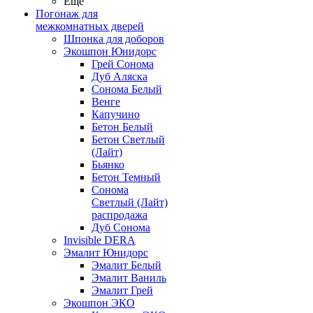
Ещё
Погонаж для
межкомнатных дверей
Шпонка для доборов
Экошпон Юнидорс
Грей Сонома
Дуб Аляска
Сонома Белый
Венге
Капучино
Бетон Белый
Бетон Светлый
(Лайт)
Бьянко
Бетон Темный
Сонома
Светлый (Лайт)
распродажа
Дуб Сонома
Invisible DERA
Эмалит Юнидорс
Эмалит Белый
Эмалит Ваниль
Эмалит Грей
Экошпон ЭКО