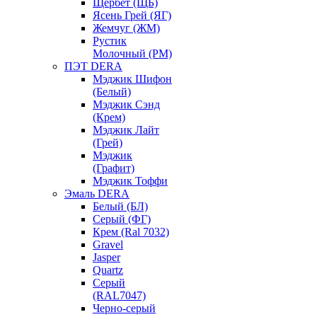
Щербет (ЩБ)
Ясень Грей (ЯГ)
Жемчуг (ЖМ)
Рустик
Молочный (РМ)
ПЭТ DERA
Мэджик Шифон
(Белый)
Мэджик Сэнд
(Крем)
Мэджик Лайт
(Грей)
Мэджик
(Графит)
Мэджик Тоффи
Эмаль DERA
Белый (БЛ)
Серый (ФГ)
Крем (Ral 7032)
Gravel
Jasper
Quartz
Серый
(RAL7047)
Черно-серый