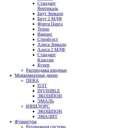
Стандарт
Вертикаль
Брут Зеркало
Брут 2 МДФ
Форта Царга
Техно
Викинг
Стройгост
Алиса Зеркало
Алиса 2 МДФ
Стандарт
Классик
Купер
Распродажа входные
Межкомнатные двери
DERA
ПЭТ
INVISIBLE
ЭКОШПОН
ЭМАЛЬ
ЮНИДОРС
ЭКОШПОН
ЭМАЛИТ
Фурнитура
Раздвижная система