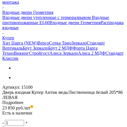
монтажа
-
Входные двери Геометрия
Входные двери утепленные с терморазрывом
Входные
противопожарные EI-60
Входные двери Геометрия
Распродажа
входные
-
Купер
Хит Царга (NEW)
Версо
Сотка Трио
Зеркало
Стандарт
Вертикаль
Брут Зеркало
Брут 2 МДФ
Форта Царга
Техно
Викинг
Стройгост
Алиса Зеркало
Алиса 2 МДФ
Стандарт
Классик
Артикул:
15100
Дверь входная Купер Антик медь/Лиственница белый 205*86
ЛЕВАЯ
Подробнее
23 850
руб.
/шт
Есть в наличии
-
+