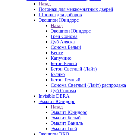
Назад
Погонаж для межкомнатных дверей
Шпонка для доборов
Экошпон Юнидорс
Назад
Экошпон Юнидорс
Грей Сонома
Дуб Аляска
Сонома Белый
Венге
Капучино
Бетон Белый
Бетон Светлый (Лайт)
Бьянко
Бетон Темный
Сонома Светлый (Лайт) распродажа
Дуб Сонома
Invisible DERA
Эмалит Юнидорс
Назад
Эмалит Юнидорс
Эмалит Белый
Эмалит Ваниль
Эмалит Грей
Экошпон ЭКО