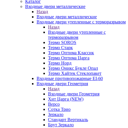
Каталог
Входные двери металлические
Назад
Входные двери металлические
Входные двери утепленные с терморазрывом
Назад
Входные двери утепленные с
терморазрывом
Термо SOROS
Термо Старк
Термо Оптима Классик
Термо Оптима Царга
Термо Норд
Термо Оникс Букле Опал
Термо Хайтек Стеклопакет
Входные противопожарные EI-60
Входные двери Геометрия
Назад
Входные двери Геометрия
Хит Царга (NEW)
Версо
Сотка Трио
Зеркало
Стандарт Вертикаль
Брут Зеркало