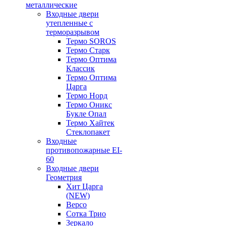
металлические
Входные двери
утепленные с
терморазрывом
Термо SOROS
Термо Старк
Термо Оптима
Классик
Термо Оптима
Царга
Термо Норд
Термо Оникс
Букле Опал
Термо Хайтек
Стеклопакет
Входные
противопожарные EI-
60
Входные двери
Геометрия
Хит Царга
(NEW)
Версо
Сотка Трио
Зеркало