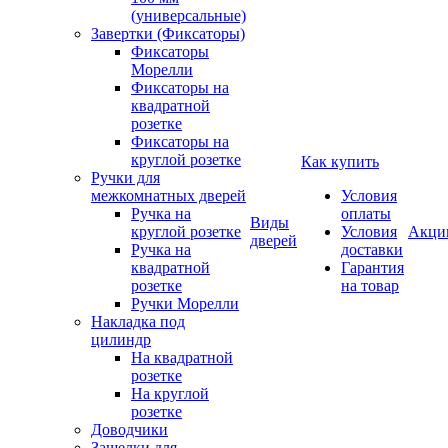
(универсальные)
Завертки (Фиксаторы)
Фиксаторы
Морелли
Фиксаторы на
квадратной
розетке
Фиксаторы на
круглой розетке
Как купить
Ручки для
межкомнатных дверей
Условия
Ручка на
оплаты
Виды
круглой розетке
Условия
Акци
дверей
Ручка на
доставки
квадратной
Гарантия
розетке
на товар
Ручки Морелли
Накладка под
цилиндр
На квадратной
розетке
На круглой
розетке
Доводчики
Защелки для