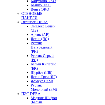
Капучино ЭКО
Бьянко ЭКО
Венге ЭКО
СТЕНОВЫЕ
ПАНЕЛИ
Экошпон DERA
Эмалекс Белый
(ЭБ)
Артик (АР)
Ясень (ЯС)
Рустик
Натуральный
(РН)
Рустик Серый
(РС)
Белый Кипарис
(БК)
Щербет (ЩБ)
Ясень Грей (ЯГ)
Жемчуг (ЖМ)
Рустик
Молочный (РМ)
ПЭТ DERA
Мэджик Шифон
(Белый)