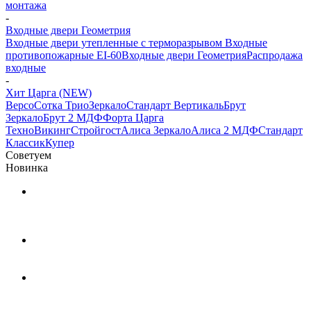
монтажа
-
Входные двери Геометрия
Входные двери утепленные с терморазрывом
Входные
противопожарные EI-60
Входные двери Геометрия
Распродажа
входные
-
Хит Царга (NEW)
Версо
Сотка Трио
Зеркало
Стандарт Вертикаль
Брут
Зеркало
Брут 2 МДФ
Форта Царга
Техно
Викинг
Стройгост
Алиса Зеркало
Алиса 2 МДФ
Стандарт
Классик
Купер
Советуем
Новинка