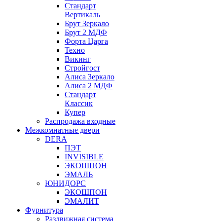
Стандарт
Вертикаль
Брут Зеркало
Брут 2 МДФ
Форта Царга
Техно
Викинг
Стройгост
Алиса Зеркало
Алиса 2 МДФ
Стандарт
Классик
Купер
Распродажа входные
Межкомнатные двери
DERA
ПЭТ
INVISIBLE
ЭКОШПОН
ЭМАЛЬ
ЮНИДОРС
ЭКОШПОН
ЭМАЛИТ
Фурнитура
Раздвижная система