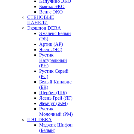
Капучино ЭКО
Бьянко ЭКО
Венге ЭКО
СТЕНОВЫЕ
ПАНЕЛИ
Экошпон DERA
Эмалекс Белый
(ЭБ)
Артик (АР)
Ясень (ЯС)
Рустик
Натуральный
(РН)
Рустик Серый
(РС)
Белый Кипарис
(БК)
Щербет (ЩБ)
Ясень Грей (ЯГ)
Жемчуг (ЖМ)
Рустик
Молочный (РМ)
ПЭТ DERA
Мэджик Шифон
(Белый)