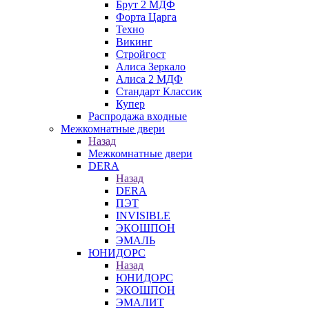
Брут 2 МДФ
Форта Царга
Техно
Викинг
Стройгост
Алиса Зеркало
Алиса 2 МДФ
Стандарт Классик
Купер
Распродажа входные
Межкомнатные двери
Назад
Межкомнатные двери
DERA
Назад
DERA
ПЭТ
INVISIBLE
ЭКОШПОН
ЭМАЛЬ
ЮНИДОРС
Назад
ЮНИДОРС
ЭКОШПОН
ЭМАЛИТ