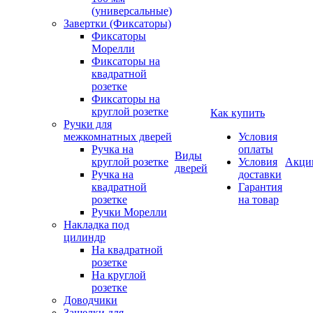
(универсальные)
Завертки (Фиксаторы)
Фиксаторы
Морелли
Фиксаторы на
квадратной
розетке
Фиксаторы на
круглой розетке
Как купить
Ручки для
межкомнатных дверей
Условия
Ручка на
оплаты
Виды
круглой розетке
Условия
Акци
дверей
Ручка на
доставки
квадратной
Гарантия
розетке
на товар
Ручки Морелли
Накладка под
цилиндр
На квадратной
розетке
На круглой
розетке
Доводчики
Защелки для