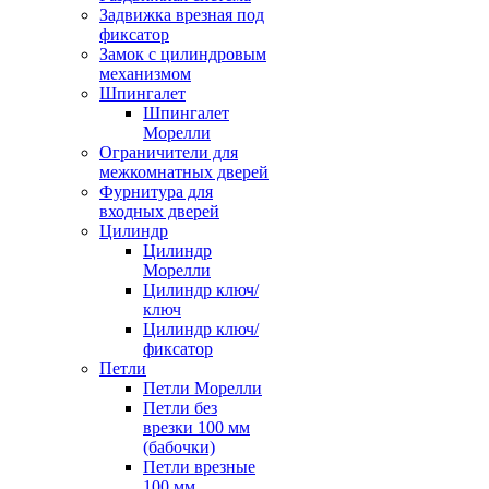
Задвижка врезная под
фиксатор
Замок с цилиндровым
механизмом
Шпингалет
Шпингалет
Морелли
Ограничители для
межкомнатных дверей
Фурнитура для
входных дверей
Цилиндр
Цилиндр
Морелли
Цилиндр ключ/
ключ
Цилиндр ключ/
фиксатор
Петли
Петли Морелли
Петли без
врезки 100 мм
(бабочки)
Петли врезные
100 мм