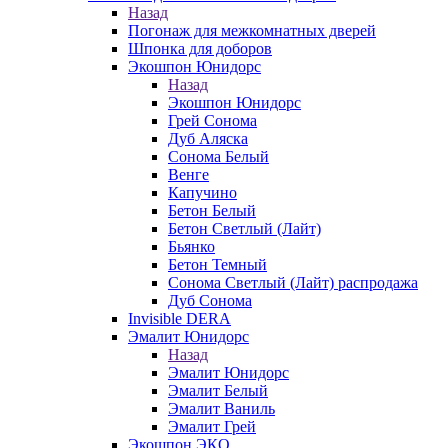
Назад
Погонаж для межкомнатных дверей
Шпонка для доборов
Экошпон Юнидорс
Назад
Экошпон Юнидорс
Грей Сонома
Дуб Аляска
Сонома Белый
Венге
Капучино
Бетон Белый
Бетон Светлый (Лайт)
Бьянко
Бетон Темный
Сонома Светлый (Лайт) распродажа
Дуб Сонома
Invisible DERA
Эмалит Юнидорс
Назад
Эмалит Юнидорс
Эмалит Белый
Эмалит Ваниль
Эмалит Грей
Экошпон ЭКО