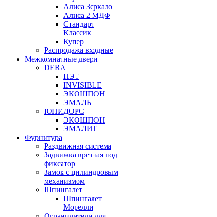
Алиса Зеркало
Алиса 2 МДФ
Стандарт
Классик
Купер
Распродажа входные
Межкомнатные двери
DERA
ПЭТ
INVISIBLE
ЭКОШПОН
ЭМАЛЬ
ЮНИДОРС
ЭКОШПОН
ЭМАЛИТ
Фурнитура
Раздвижная система
Задвижка врезная под
фиксатор
Замок с цилиндровым
механизмом
Шпингалет
Шпингалет
Морелли
Ограничители для