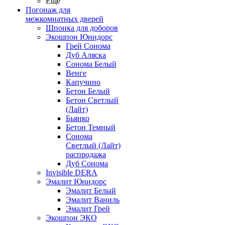
Ещё
Погонаж для
межкомнатных дверей
Шпонка для доборов
Экошпон Юнидорс
Грей Сонома
Дуб Аляска
Сонома Белый
Венге
Капучино
Бетон Белый
Бетон Светлый
(Лайт)
Бьянко
Бетон Темный
Сонома
Светлый (Лайт)
распродажа
Дуб Сонома
Invisible DERA
Эмалит Юнидорс
Эмалит Белый
Эмалит Ваниль
Эмалит Грей
Экошпон ЭКО