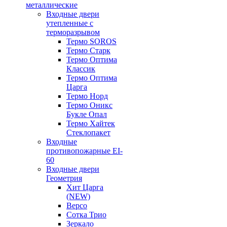
металлические
Входные двери
утепленные с
терморазрывом
Термо SOROS
Термо Старк
Термо Оптима
Классик
Термо Оптима
Царга
Термо Норд
Термо Оникс
Букле Опал
Термо Хайтек
Стеклопакет
Входные
противопожарные EI-
60
Входные двери
Геометрия
Хит Царга
(NEW)
Версо
Сотка Трио
Зеркало