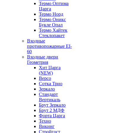
Термо Оптима
Царга
Термо Норд
Термо Оникс
Букле Опал
Термо Хайтек
Стеклопакет
Входные
противопожарные EI-
60
Входные двери
Геометрия
Хит Царга
(NEW)
Версо
Сотка Трио
Зеркало
Стандарт
Вертикаль
Брут Зеркало
Брут 2 МДФ
Форта Царга
Техно
Викинг
Стройгост