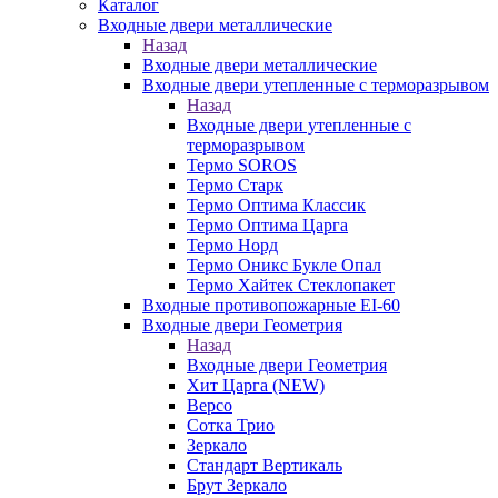
Каталог
Входные двери металлические
Назад
Входные двери металлические
Входные двери утепленные с терморазрывом
Назад
Входные двери утепленные с
терморазрывом
Термо SOROS
Термо Старк
Термо Оптима Классик
Термо Оптима Царга
Термо Норд
Термо Оникс Букле Опал
Термо Хайтек Стеклопакет
Входные противопожарные EI-60
Входные двери Геометрия
Назад
Входные двери Геометрия
Хит Царга (NEW)
Версо
Сотка Трио
Зеркало
Стандарт Вертикаль
Брут Зеркало