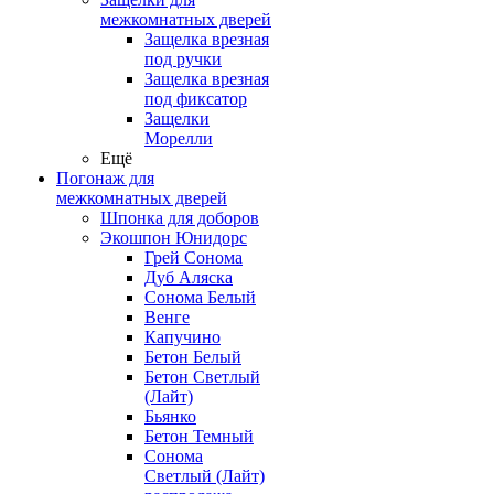
межкомнатных дверей
Защелка врезная
под ручки
Защелка врезная
под фиксатор
Защелки
Морелли
Ещё
Погонаж для
межкомнатных дверей
Шпонка для доборов
Экошпон Юнидорс
Грей Сонома
Дуб Аляска
Сонома Белый
Венге
Капучино
Бетон Белый
Бетон Светлый
(Лайт)
Бьянко
Бетон Темный
Сонома
Светлый (Лайт)