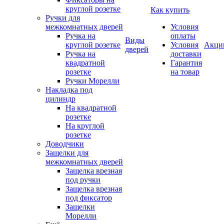
круглой розетке
Как купить
Ручки для
межкомнатных дверей
Условия
Ручка на
оплаты
Виды
круглой розетке
Условия
Акци
дверей
Ручка на
доставки
квадратной
Гарантия
розетке
на товар
Ручки Морелли
Накладка под
цилиндр
На квадратной
розетке
На круглой
розетке
Доводчики
Защелки для
межкомнатных дверей
Защелка врезная
под ручки
Защелка врезная
под фиксатор
Защелки
Морелли