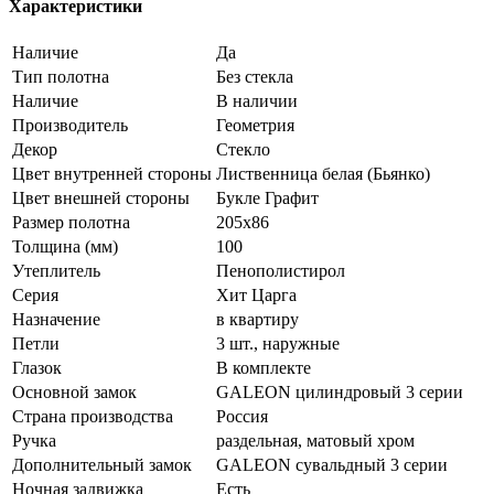
Характеристики
Наличие
Да
Тип полотна
Без стекла
Наличие
В наличии
Производитель
Геометрия
Декор
Стекло
Цвет внутренней стороны
Лиственница белая (Бьянко)
Цвет внешней стороны
Букле Графит
Размер полотна
205x86
Толщина (мм)
100
Утеплитель
Пенополистирол
Серия
Хит Царга
Назначение
в квартиру
Петли
3 шт., наружные
Глазок
В комплекте
Основной замок
GALEON цилиндровый 3 серии
Страна производства
Россия
Ручка
раздельная, матовый хром
Дополнительный замок
GALEON сувальдный 3 серии
Ночная задвижка
Есть