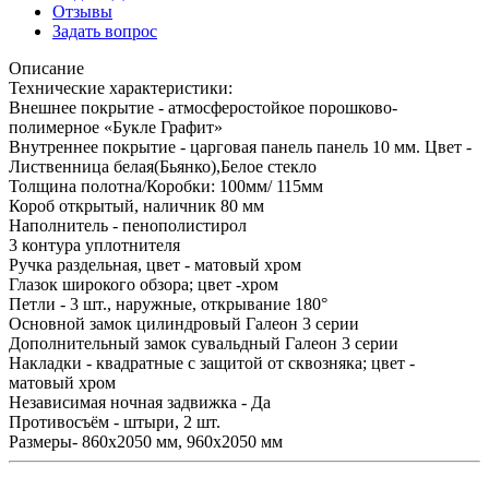
Отзывы
Задать вопрос
Описание
Технические характеристики:
Внешнее покрытие - атмосферостойкое порошково-
полимерное «Букле Графит»
Внутреннее покрытие - царговая панель панель 10 мм. Цвет -
Лиственница белая(Бьянко),Белое стекло
Толщина полотна/Коробки: 100мм/ 115мм
Короб открытый, наличник 80 мм
Наполнитель - пенополистирол
3 контура уплотнителя
Ручка раздельная, цвет - матовый хром
Глазок широкого обзора; цвет -хром
Петли - 3 шт., наружные, открывание 180°
Основной замок цилиндровый Галеон 3 серии
Дополнительный замок сувальдный Галеон 3 серии
Накладки - квадратные с защитой от сквозняка; цвет -
матовый хром
Независимая ночная задвижка - Да
Противосъём - штыри, 2 шт.
Размеры- 860х2050 мм, 960х2050 мм