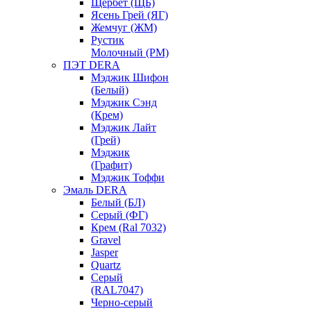
Щербет (ЩБ)
Ясень Грей (ЯГ)
Жемчуг (ЖМ)
Рустик
Молочный (РМ)
ПЭТ DERA
Мэджик Шифон
(Белый)
Мэджик Сэнд
(Крем)
Мэджик Лайт
(Грей)
Мэджик
(Графит)
Мэджик Тоффи
Эмаль DERA
Белый (БЛ)
Серый (ФГ)
Крем (Ral 7032)
Gravel
Jasper
Quartz
Серый
(RAL7047)
Черно-серый