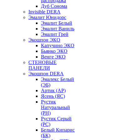
распродажа
Дуб Сонома
Invisible DERA
Эмалит Юнидорс
Эмалит Белый
Эмалит Ваниль
Эмалит Грей
Экошпон ЭКО
Капучино ЭКО
Бьянко ЭКО
Венге ЭКО
СТЕНОВЫЕ
ПАНЕЛИ
Экошпон DERA
Эмалекс Белый
(ЭБ)
Артик (АР)
Ясень (ЯС)
Рустик
Натуральный
(РН)
Рустик Серый
(РС)
Белый Кипарис
(БК)