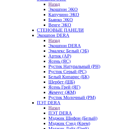
Назад
Экошпон ЭКО
Капучино ЭКО
Бьянко ЭКО
Венге ЭКО
СТЕНОВЫЕ ПАНЕЛИ
Экошпон DERA
Назад
Экошпон DERA
Эмалекс Белый (ЭБ)
Артик (АР)
Ясень (ЯС)
Рустик Натуральный (РН)
Рустик Серый (РС)
Белый Кипарис (БК)
Щербет (ЩБ)
Ясень Грей (ЯГ)
Жемчуг (ЖМ)
Рустик Молочный (РМ)
ПЭТ DERA
Назад
ПЭТ DERA
Мэджик Шифон (Белый)
Мэджик Сэнд (Крем)
Мэджик Лайт (Грей)