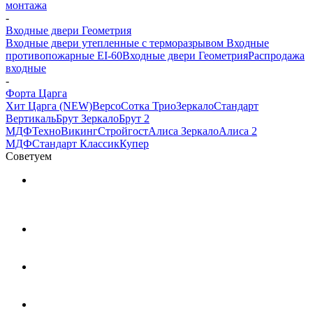
монтажа
-
Входные двери Геометрия
Входные двери утепленные с терморазрывом
Входные
противопожарные EI-60
Входные двери Геометрия
Распродажа
входные
-
Форта Царга
Хит Царга (NEW)
Версо
Сотка Трио
Зеркало
Стандарт
Вертикаль
Брут Зеркало
Брут 2
МДФ
Техно
Викинг
Стройгост
Алиса Зеркало
Алиса 2
МДФ
Стандарт Классик
Купер
Советуем