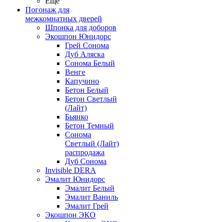
Ещё
Погонаж для
межкомнатных дверей
Шпонка для доборов
Экошпон Юнидорс
Грей Сонома
Дуб Аляска
Сонома Белый
Венге
Капучино
Бетон Белый
Бетон Светлый
(Лайт)
Бьянко
Бетон Темный
Сонома
Светлый (Лайт)
распродажа
Дуб Сонома
Invisible DERA
Эмалит Юнидорс
Эмалит Белый
Эмалит Ваниль
Эмалит Грей
Экошпон ЭКО