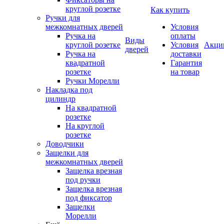
круглой розетке
Как купить
Ручки для
межкомнатных дверей
Условия
Ручка на
оплаты
Виды
круглой розетке
Условия
Акци
дверей
Ручка на
доставки
квадратной
Гарантия
розетке
на товар
Ручки Морелли
Накладка под
цилиндр
На квадратной
розетке
На круглой
розетке
Доводчики
Защелки для
межкомнатных дверей
Защелка врезная
под ручки
Защелка врезная
под фиксатор
Защелки
Морелли