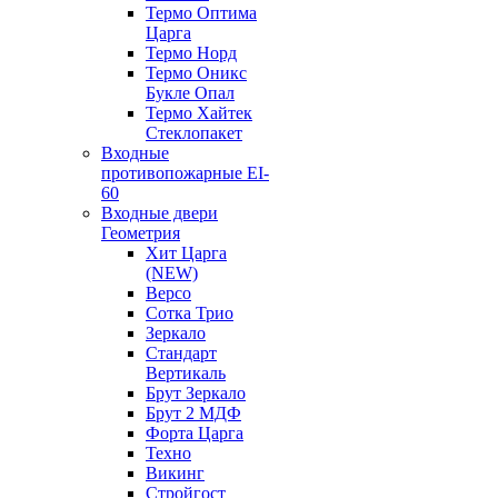
Термо Оптима
Царга
Термо Норд
Термо Оникс
Букле Опал
Термо Хайтек
Стеклопакет
Входные
противопожарные EI-
60
Входные двери
Геометрия
Хит Царга
(NEW)
Версо
Сотка Трио
Зеркало
Стандарт
Вертикаль
Брут Зеркало
Брут 2 МДФ
Форта Царга
Техно
Викинг
Стройгост