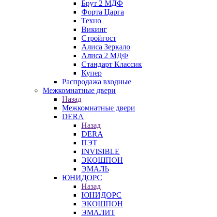
Брут 2 МДФ
Форта Царга
Техно
Викинг
Стройгост
Алиса Зеркало
Алиса 2 МДФ
Стандарт Классик
Купер
Распродажа входные
Межкомнатные двери
Назад
Межкомнатные двери
DERA
Назад
DERA
ПЭТ
INVISIBLE
ЭКОШПОН
ЭМАЛЬ
ЮНИДОРС
Назад
ЮНИДОРС
ЭКОШПОН
ЭМАЛИТ