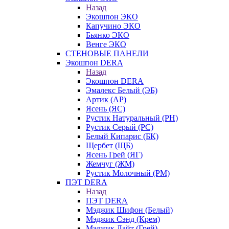
Назад
Экошпон ЭКО
Капучино ЭКО
Бьянко ЭКО
Венге ЭКО
СТЕНОВЫЕ ПАНЕЛИ
Экошпон DERA
Назад
Экошпон DERA
Эмалекс Белый (ЭБ)
Артик (АР)
Ясень (ЯС)
Рустик Натуральный (РН)
Рустик Серый (РС)
Белый Кипарис (БК)
Щербет (ЩБ)
Ясень Грей (ЯГ)
Жемчуг (ЖМ)
Рустик Молочный (РМ)
ПЭТ DERA
Назад
ПЭТ DERA
Мэджик Шифон (Белый)
Мэджик Сэнд (Крем)
Мэджик Лайт (Грей)