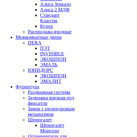
Алиса Зеркало
Алиса 2 МДФ
Стандарт
Классик
Купер
Распродажа входные
Межкомнатные двери
DERA
ПЭТ
INVISIBLE
ЭКОШПОН
ЭМАЛЬ
ЮНИДОРС
ЭКОШПОН
ЭМАЛИТ
Фурнитура
Раздвижная система
Задвижка врезная под
фиксатор
Замок с цилиндровым
механизмом
Шпингалет
Шпингалет
Морелли
Ограничители для