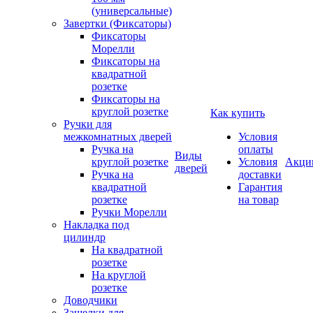
(универсальные)
Завертки (Фиксаторы)
Фиксаторы
Морелли
Фиксаторы на
квадратной
розетке
Фиксаторы на
круглой розетке
Как купить
Ручки для
межкомнатных дверей
Условия
Ручка на
оплаты
Виды
круглой розетке
Условия
Акци
дверей
Ручка на
доставки
квадратной
Гарантия
розетке
на товар
Ручки Морелли
Накладка под
цилиндр
На квадратной
розетке
На круглой
розетке
Доводчики
Защелки для