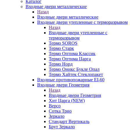
Каталог
Входные двери металлические
Назад
Входные двери металлические
Входные двери утепленные с терморазрывом
Назад
Входные двери утепленные с
терморазрывом
Термо SOROS
Термо Старк
Термо Оптима Классик
Термо Оптима Царга
Термо Норд
Термо Оникс Букле Опал
Термо Хайтек Стеклопакет
Входные противопожарные EI-60
Входные двери Геометрия
Назад
Входные двери Геометрия
Хит Царга (NEW)
Версо
Сотка Трио
Зеркало
Стандарт Вертикаль
Брут Зеркало