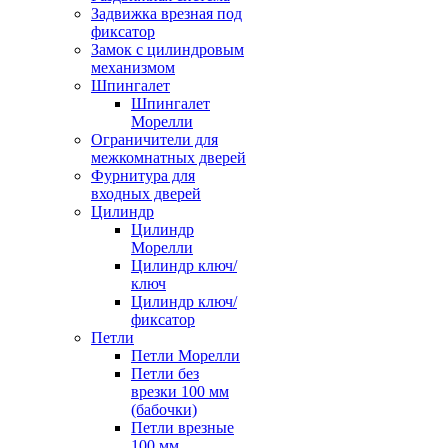
Задвижка врезная под
фиксатор
Замок с цилиндровым
механизмом
Шпингалет
Шпингалет
Морелли
Ограничители для
межкомнатных дверей
Фурнитура для
входных дверей
Цилиндр
Цилиндр
Морелли
Цилиндр ключ/
ключ
Цилиндр ключ/
фиксатор
Петли
Петли Морелли
Петли без
врезки 100 мм
(бабочки)
Петли врезные
100 мм