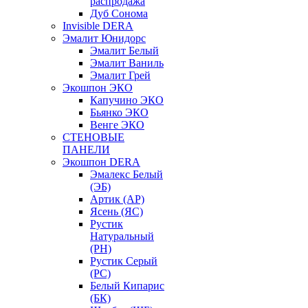
распродажа
Дуб Сонома
Invisible DERA
Эмалит Юнидорс
Эмалит Белый
Эмалит Ваниль
Эмалит Грей
Экошпон ЭКО
Капучино ЭКО
Бьянко ЭКО
Венге ЭКО
СТЕНОВЫЕ
ПАНЕЛИ
Экошпон DERA
Эмалекс Белый
(ЭБ)
Артик (АР)
Ясень (ЯС)
Рустик
Натуральный
(РН)
Рустик Серый
(РС)
Белый Кипарис
(БК)