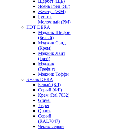
Щербет (ЩБ)
Ясень Грей (ЯГ)
Жемчуг (ЖМ)
Рустик
Молочный (РМ)
ПЭТ DERA
Мэджик Шифон
(Белый)
Мэджик Сэнд
(Крем)
Мэджик Лайт
(Грей)
Мэджик
(Графит)
Мэджик Тоффи
Эмаль DERA
Белый (БЛ)
Серый (ФГ)
Крем (Ral 7032)
Gravel
Jasper
Quartz
Серый
(RAL7047)
Черно-серый