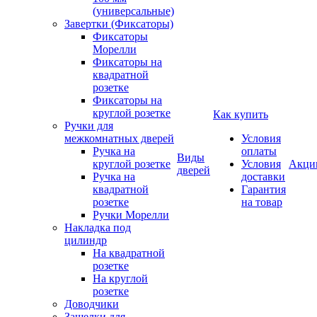
(универсальные)
Завертки (Фиксаторы)
Фиксаторы
Морелли
Фиксаторы на
квадратной
розетке
Фиксаторы на
круглой розетке
Как купить
Ручки для
межкомнатных дверей
Условия
Ручка на
оплаты
Виды
круглой розетке
Условия
Акци
дверей
Ручка на
доставки
квадратной
Гарантия
розетке
на товар
Ручки Морелли
Накладка под
цилиндр
На квадратной
розетке
На круглой
розетке
Доводчики
Защелки для