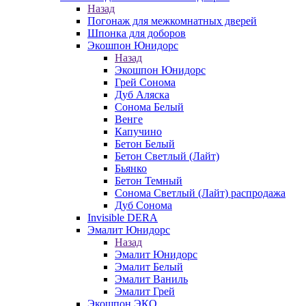
Назад
Погонаж для межкомнатных дверей
Шпонка для доборов
Экошпон Юнидорс
Назад
Экошпон Юнидорс
Грей Сонома
Дуб Аляска
Сонома Белый
Венге
Капучино
Бетон Белый
Бетон Светлый (Лайт)
Бьянко
Бетон Темный
Сонома Светлый (Лайт) распродажа
Дуб Сонома
Invisible DERA
Эмалит Юнидорс
Назад
Эмалит Юнидорс
Эмалит Белый
Эмалит Ваниль
Эмалит Грей
Экошпон ЭКО