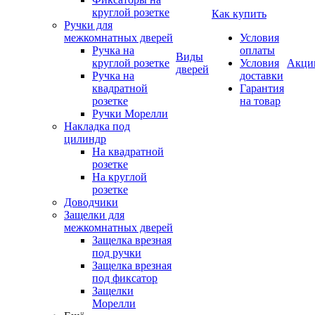
круглой розетке
Как купить
Ручки для
межкомнатных дверей
Условия
Ручка на
оплаты
Виды
круглой розетке
Условия
Акци
дверей
Ручка на
доставки
квадратной
Гарантия
розетке
на товар
Ручки Морелли
Накладка под
цилиндр
На квадратной
розетке
На круглой
розетке
Доводчики
Защелки для
межкомнатных дверей
Защелка врезная
под ручки
Защелка врезная
под фиксатор
Защелки
Морелли