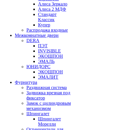
Алиса Зеркало
Алиса 2 МДФ
Стандарт
Классик
Купер
Распродажа входные
Межкомнатные двери
DERA
ПЭТ
INVISIBLE
ЭКОШПОН
ЭМАЛЬ
ЮНИДОРС
ЭКОШПОН
ЭМАЛИТ
Фурнитура
Раздвижная система
Задвижка врезная под
фиксатор
Замок с цилиндровым
механизмом
Шпингалет
Шпингалет
Морелли
Ограничители для