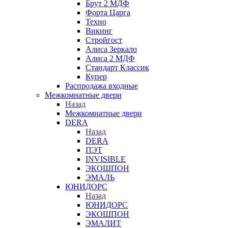
Брут 2 МДФ
Форта Царга
Техно
Викинг
Стройгост
Алиса Зеркало
Алиса 2 МДФ
Стандарт Классик
Купер
Распродажа входные
Межкомнатные двери
Назад
Межкомнатные двери
DERA
Назад
DERA
ПЭТ
INVISIBLE
ЭКОШПОН
ЭМАЛЬ
ЮНИДОРС
Назад
ЮНИДОРС
ЭКОШПОН
ЭМАЛИТ