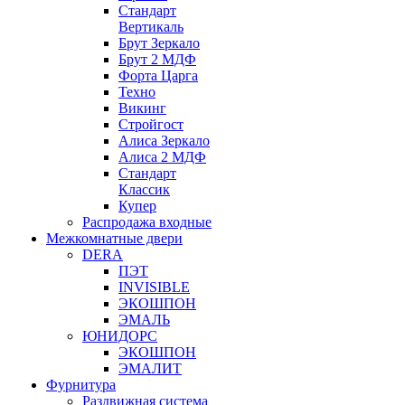
Стандарт
Вертикаль
Брут Зеркало
Брут 2 МДФ
Форта Царга
Техно
Викинг
Стройгост
Алиса Зеркало
Алиса 2 МДФ
Стандарт
Классик
Купер
Распродажа входные
Межкомнатные двери
DERA
ПЭТ
INVISIBLE
ЭКОШПОН
ЭМАЛЬ
ЮНИДОРС
ЭКОШПОН
ЭМАЛИТ
Фурнитура
Раздвижная система