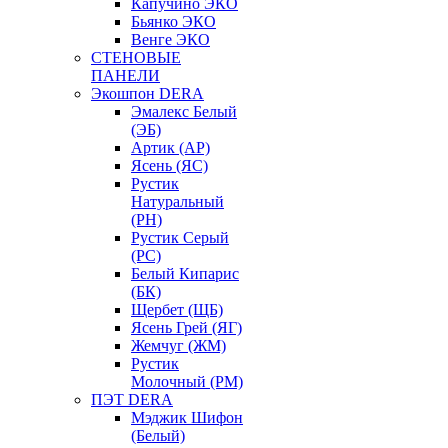
Капучино ЭКО
Бьянко ЭКО
Венге ЭКО
СТЕНОВЫЕ
ПАНЕЛИ
Экошпон DERA
Эмалекс Белый
(ЭБ)
Артик (АР)
Ясень (ЯС)
Рустик
Натуральный
(РН)
Рустик Серый
(РС)
Белый Кипарис
(БК)
Щербет (ЩБ)
Ясень Грей (ЯГ)
Жемчуг (ЖМ)
Рустик
Молочный (РМ)
ПЭТ DERA
Мэджик Шифон
(Белый)