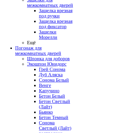
межкомнатных дверей
Защелка врезная
под ручки
Защелка врезная
под фиксатор
Защелки
Морелли
Ещё
Погонаж для
межкомнатных дверей
Шпонка для доборов
Экошпон Юнидорс
Грей Сонома
Дуб Аляска
Сонома Белый
Венге
Капучино
Бетон Белый
Бетон Светлый
(Лайт)
Бьянко
Бетон Темный
Сонома
Светлый (Лайт)