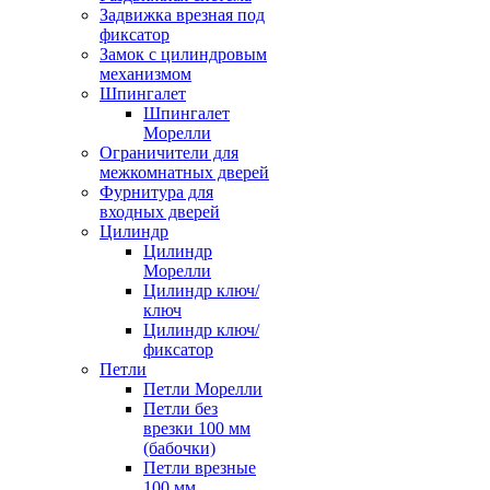
Задвижка врезная под
фиксатор
Замок с цилиндровым
механизмом
Шпингалет
Шпингалет
Морелли
Ограничители для
межкомнатных дверей
Фурнитура для
входных дверей
Цилиндр
Цилиндр
Морелли
Цилиндр ключ/
ключ
Цилиндр ключ/
фиксатор
Петли
Петли Морелли
Петли без
врезки 100 мм
(бабочки)
Петли врезные
100 мм