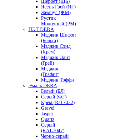
Щербет (ЩБ)
Ясень Грей (ЯГ)
Жемчуг (ЖМ)
Рустик
Молочный (РМ)
ПЭТ DERA
Мэджик Шифон
(Белый)
Мэджик Сэнд
(Крем)
Мэджик Лайт
(Грей)
Мэджик
(Графит)
Мэджик Тоффи
Эмаль DERA
Белый (БЛ)
Серый (ФГ)
Крем (Ral 7032)
Gravel
Jasper
Quartz
Серый
(RAL7047)
Черно-серый