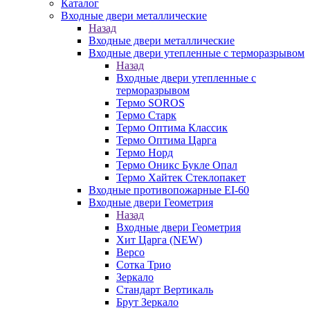
Каталог
Входные двери металлические
Назад
Входные двери металлические
Входные двери утепленные с терморазрывом
Назад
Входные двери утепленные с
терморазрывом
Термо SOROS
Термо Старк
Термо Оптима Классик
Термо Оптима Царга
Термо Норд
Термо Оникс Букле Опал
Термо Хайтек Стеклопакет
Входные противопожарные EI-60
Входные двери Геометрия
Назад
Входные двери Геометрия
Хит Царга (NEW)
Версо
Сотка Трио
Зеркало
Стандарт Вертикаль
Брут Зеркало