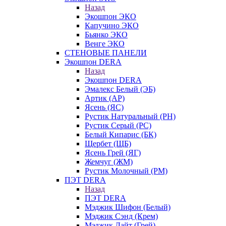
Назад
Экошпон ЭКО
Капучино ЭКО
Бьянко ЭКО
Венге ЭКО
СТЕНОВЫЕ ПАНЕЛИ
Экошпон DERA
Назад
Экошпон DERA
Эмалекс Белый (ЭБ)
Артик (АР)
Ясень (ЯС)
Рустик Натуральный (РН)
Рустик Серый (РС)
Белый Кипарис (БК)
Щербет (ЩБ)
Ясень Грей (ЯГ)
Жемчуг (ЖМ)
Рустик Молочный (РМ)
ПЭТ DERA
Назад
ПЭТ DERA
Мэджик Шифон (Белый)
Мэджик Сэнд (Крем)
Мэджик Лайт (Грей)