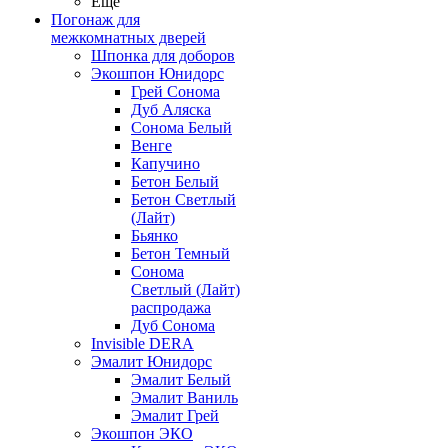
Ещё
Погонаж для
межкомнатных дверей
Шпонка для доборов
Экошпон Юнидорс
Грей Сонома
Дуб Аляска
Сонома Белый
Венге
Капучино
Бетон Белый
Бетон Светлый
(Лайт)
Бьянко
Бетон Темный
Сонома
Светлый (Лайт)
распродажа
Дуб Сонома
Invisible DERA
Эмалит Юнидорс
Эмалит Белый
Эмалит Ваниль
Эмалит Грей
Экошпон ЭКО