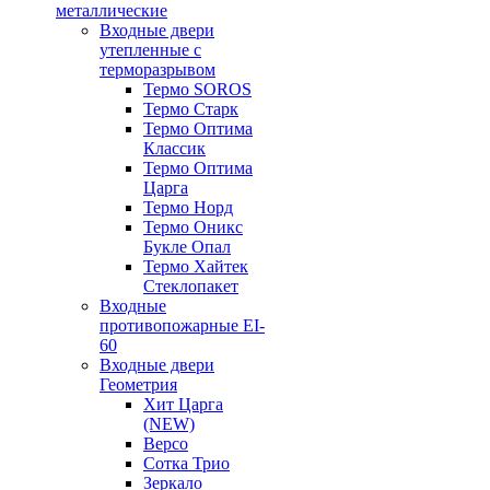
металлические
Входные двери
утепленные с
терморазрывом
Термо SOROS
Термо Старк
Термо Оптима
Классик
Термо Оптима
Царга
Термо Норд
Термо Оникс
Букле Опал
Термо Хайтек
Стеклопакет
Входные
противопожарные EI-
60
Входные двери
Геометрия
Хит Царга
(NEW)
Версо
Сотка Трио
Зеркало