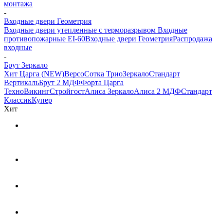
монтажа
-
Входные двери Геометрия
Входные двери утепленные с терморазрывом
Входные
противопожарные EI-60
Входные двери Геометрия
Распродажа
входные
-
Брут Зеркало
Хит Царга (NEW)
Версо
Сотка Трио
Зеркало
Стандарт
Вертикаль
Брут 2 МДФ
Форта Царга
Техно
Викинг
Стройгост
Алиса Зеркало
Алиса 2 МДФ
Стандарт
Классик
Купер
Хит