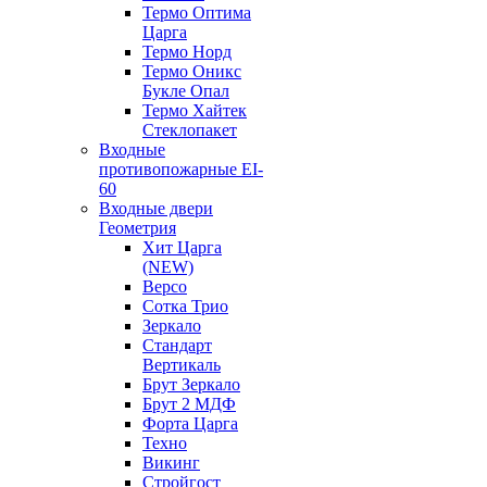
Термо Оптима
Царга
Термо Норд
Термо Оникс
Букле Опал
Термо Хайтек
Стеклопакет
Входные
противопожарные EI-
60
Входные двери
Геометрия
Хит Царга
(NEW)
Версо
Сотка Трио
Зеркало
Стандарт
Вертикаль
Брут Зеркало
Брут 2 МДФ
Форта Царга
Техно
Викинг
Стройгост