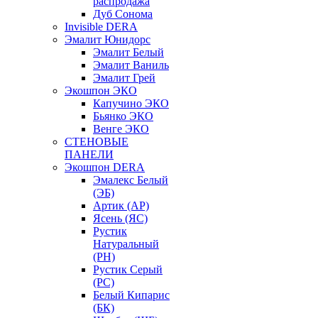
распродажа
Дуб Сонома
Invisible DERA
Эмалит Юнидорс
Эмалит Белый
Эмалит Ваниль
Эмалит Грей
Экошпон ЭКО
Капучино ЭКО
Бьянко ЭКО
Венге ЭКО
СТЕНОВЫЕ
ПАНЕЛИ
Экошпон DERA
Эмалекс Белый
(ЭБ)
Артик (АР)
Ясень (ЯС)
Рустик
Натуральный
(РН)
Рустик Серый
(РС)
Белый Кипарис
(БК)