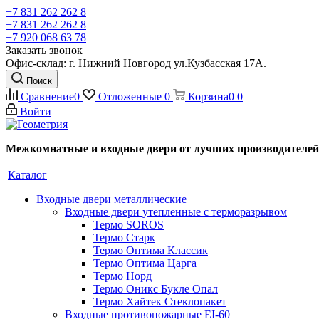
+7 831 262 262 8
+7 831 262 262 8
+7 920 068 63 78
Заказать звонок
Офис-склад: г. Нижний Новгород ул.Кузбасская 17А.
Поиск
Сравнение
0
Отложенные
0
Корзина
0
0
Войти
Межкомнатные и входные двери от лучших производителей
Каталог
Входные двери металлические
Входные двери утепленные с терморазрывом
Термо SOROS
Термо Старк
Термо Оптима Классик
Термо Оптима Царга
Термо Норд
Термо Оникс Букле Опал
Термо Хайтек Стеклопакет
Входные противопожарные EI-60