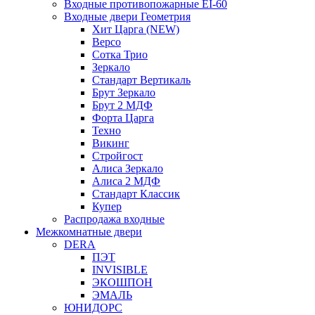
Входные противопожарные EI-60
Входные двери Геометрия
Хит Царга (NEW)
Версо
Сотка Трио
Зеркало
Стандарт Вертикаль
Брут Зеркало
Брут 2 МДФ
Форта Царга
Техно
Викинг
Стройгост
Алиса Зеркало
Алиса 2 МДФ
Стандарт Классик
Купер
Распродажа входные
Межкомнатные двери
DERA
ПЭТ
INVISIBLE
ЭКОШПОН
ЭМАЛЬ
ЮНИДОРС