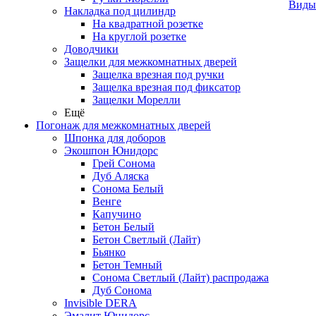
Виды
Накладка под цилиндр
На квадратной розетке
На круглой розетке
Доводчики
Защелки для межкомнатных дверей
Защелка врезная под ручки
Защелка врезная под фиксатор
Защелки Морелли
Ещё
Погонаж для межкомнатных дверей
Шпонка для доборов
Экошпон Юнидорс
Грей Сонома
Дуб Аляска
Сонома Белый
Венге
Капучино
Бетон Белый
Бетон Светлый (Лайт)
Бьянко
Бетон Темный
Сонома Светлый (Лайт) распродажа
Дуб Сонома
Invisible DERA
Эмалит Юнидорс