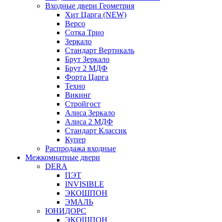
Входные двери Геометрия
Хит Царга (NEW)
Версо
Сотка Трио
Зеркало
Стандарт Вертикаль
Брут Зеркало
Брут 2 МДФ
Форта Царга
Техно
Викинг
Стройгост
Алиса Зеркало
Алиса 2 МДФ
Стандарт Классик
Купер
Распродажа входные
Межкомнатные двери
DERA
ПЭТ
INVISIBLE
ЭКОШПОН
ЭМАЛЬ
ЮНИДОРС
ЭКОШПОН