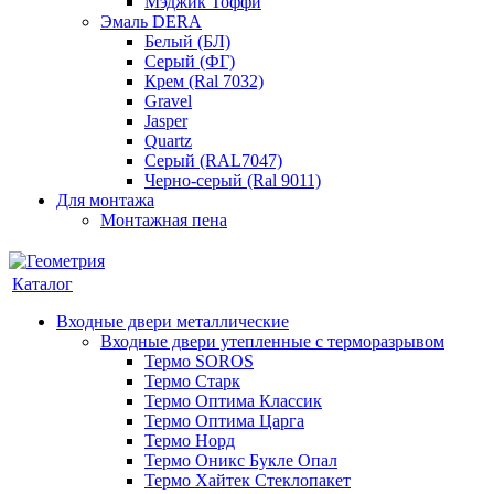
Мэджик Тоффи
Эмаль DERA
Белый (БЛ)
Серый (ФГ)
Крем (Ral 7032)
Gravel
Jasper
Quartz
Серый (RAL7047)
Черно-серый (Ral 9011)
Для монтажа
Монтажная пена
Каталог
Входные двери металлические
Входные двери утепленные с терморазрывом
Термо SOROS
Термо Старк
Термо Оптима Классик
Термо Оптима Царга
Термо Норд
Термо Оникс Букле Опал
Термо Хайтек Стеклопакет