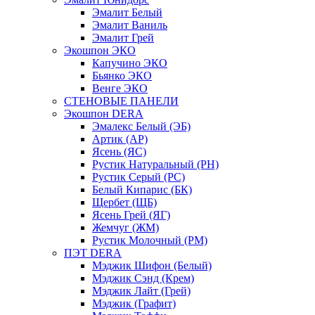
Эмалит Белый
Эмалит Ваниль
Эмалит Грей
Экошпон ЭКО
Капучино ЭКО
Бьянко ЭКО
Венге ЭКО
СТЕНОВЫЕ ПАНЕЛИ
Экошпон DERA
Эмалекс Белый (ЭБ)
Артик (АР)
Ясень (ЯС)
Рустик Натуральный (РН)
Рустик Серый (РС)
Белый Кипарис (БК)
Щербет (ЩБ)
Ясень Грей (ЯГ)
Жемчуг (ЖМ)
Рустик Молочный (РМ)
ПЭТ DERA
Мэджик Шифон (Белый)
Мэджик Сэнд (Крем)
Мэджик Лайт (Грей)
Мэджик (Графит)