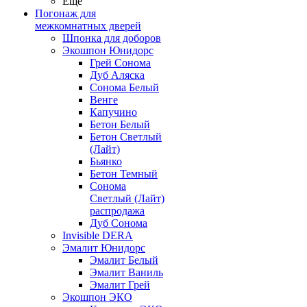
Ещё
Погонаж для
межкомнатных дверей
Шпонка для доборов
Экошпон Юнидорс
Грей Сонома
Дуб Аляска
Сонома Белый
Венге
Капучино
Бетон Белый
Бетон Светлый
(Лайт)
Бьянко
Бетон Темный
Сонома
Светлый (Лайт)
распродажа
Дуб Сонома
Invisible DERA
Эмалит Юнидорс
Эмалит Белый
Эмалит Ваниль
Эмалит Грей
Экошпон ЭКО