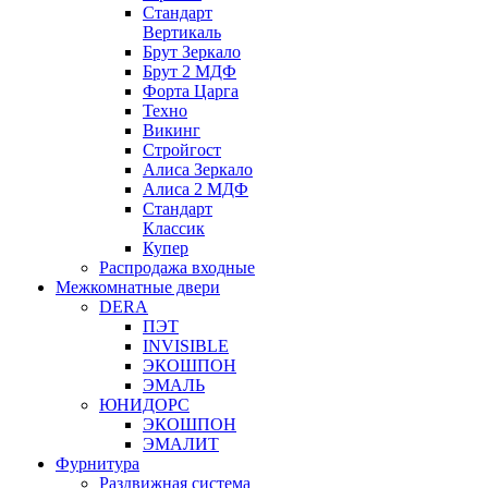
Стандарт
Вертикаль
Брут Зеркало
Брут 2 МДФ
Форта Царга
Техно
Викинг
Стройгост
Алиса Зеркало
Алиса 2 МДФ
Стандарт
Классик
Купер
Распродажа входные
Межкомнатные двери
DERA
ПЭТ
INVISIBLE
ЭКОШПОН
ЭМАЛЬ
ЮНИДОРС
ЭКОШПОН
ЭМАЛИТ
Фурнитура
Раздвижная система