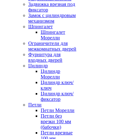
Задвижка врезная под
фиксатор
Замок с цилиндровым
механизмом
Шпингалет
Шпингалет
Морелли
Ограничители для
межкомнатных дверей
Фурнитура для
входных дверей
Цилиндр
Цилиндр
Морелли
Цилиндр ключ/
ключ
Цилиндр ключ/
фиксатор
Петли
Петли Морелли
Петли без
врезки 100 мм
(бабочки)
Петли врезные
100 мм