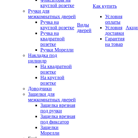
круглой розетке
Как купить
Ручки для
межкомнатных дверей
Условия
Ручка на
оплаты
Виды
круглой розетке
Условия
Акци
дверей
Ручка на
доставки
квадратной
Гарантия
розетке
на товар
Ручки Морелли
Накладка под
цилиндр
На квадратной
розетке
На круглой
розетке
Доводчики
Защелки для
межкомнатных дверей
Защелка врезная
под ручки
Защелка врезная
под фиксатор
Защелки
Морелли