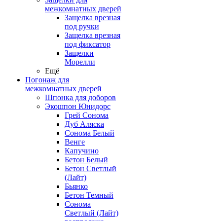
межкомнатных дверей
Защелка врезная
под ручки
Защелка врезная
под фиксатор
Защелки
Морелли
Ещё
Погонаж для
межкомнатных дверей
Шпонка для доборов
Экошпон Юнидорс
Грей Сонома
Дуб Аляска
Сонома Белый
Венге
Капучино
Бетон Белый
Бетон Светлый
(Лайт)
Бьянко
Бетон Темный
Сонома
Светлый (Лайт)