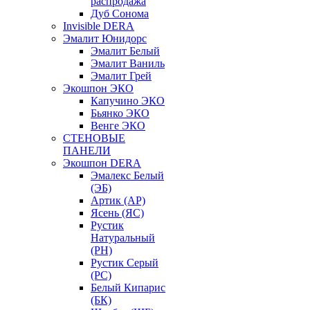
распродажа
Дуб Сонома
Invisible DERA
Эмалит Юнидорс
Эмалит Белый
Эмалит Ваниль
Эмалит Грей
Экошпон ЭКО
Капучино ЭКО
Бьянко ЭКО
Венге ЭКО
СТЕНОВЫЕ
ПАНЕЛИ
Экошпон DERA
Эмалекс Белый
(ЭБ)
Артик (АР)
Ясень (ЯС)
Рустик
Натуральный
(РН)
Рустик Серый
(РС)
Белый Кипарис
(БК)