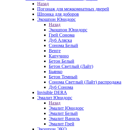
Назад
Погонаж для межкомнатных дверей
Шпонка для доборов
Экошпон Юнидорс
Назад
Экошпон Юнидорс
Грей Сонома
Дуб Аляска
Сонома Белый
Венге
Капучино
Бетон Белый
Бетон Светлый (Лайт)
Бьянко
Бетон Темный
Сонома Светлый (Лайт) распродажа
Дуб Сонома
Invisible DERA
Эмалит Юнидорс
Назад
Эмалит Юнидорс
Эмалит Белый
Эмалит Ваниль
Эмалит Грей
Экошпон ЭКО