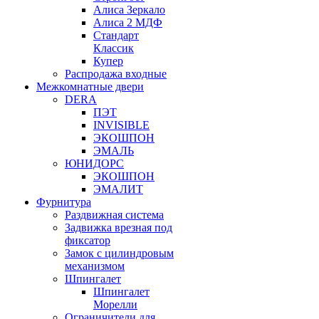
Алиса Зеркало
Алиса 2 МДФ
Стандарт
Классик
Купер
Распродажа входные
Межкомнатные двери
DERA
ПЭТ
INVISIBLE
ЭКОШПОН
ЭМАЛЬ
ЮНИДОРС
ЭКОШПОН
ЭМАЛИТ
Фурнитура
Раздвижная система
Задвижка врезная под
фиксатор
Замок с цилиндровым
механизмом
Шпингалет
Шпингалет
Морелли
Ограничители для