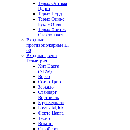
Термо Оптима
Царга
Термо Норд
Термо Оникс
Букле Опал
Термо Хайтек
Стеклопакет
Входные
противопожарные EI-
60
Входные двери
Геометрия
Хит Царга
(NEW)
Версо
Сотка Трио
Зеркало
Стандарт
Вертикаль
Брут Зеркало
Брут 2 МДФ
Форта Царга
Техно
Викинг
Стройгост