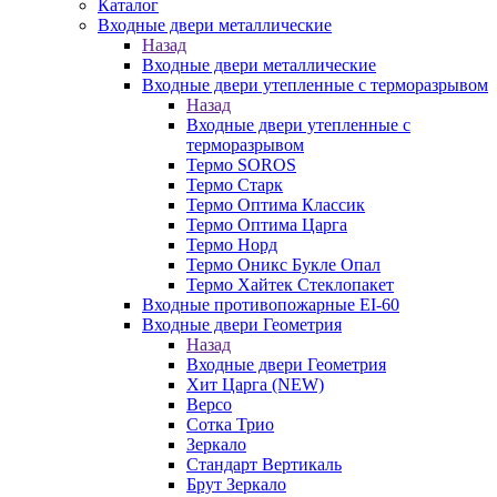
Каталог
Входные двери металлические
Назад
Входные двери металлические
Входные двери утепленные с терморазрывом
Назад
Входные двери утепленные с
терморазрывом
Термо SOROS
Термо Старк
Термо Оптима Классик
Термо Оптима Царга
Термо Норд
Термо Оникс Букле Опал
Термо Хайтек Стеклопакет
Входные противопожарные EI-60
Входные двери Геометрия
Назад
Входные двери Геометрия
Хит Царга (NEW)
Версо
Сотка Трио
Зеркало
Стандарт Вертикаль
Брут Зеркало