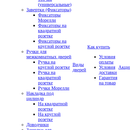
(универсальные)
Завертки (Фиксаторы)
Фиксаторы
Морелли
Фиксаторы на
квадратной
розетке
Фиксаторы на
круглой розетке
Как купить
Ручки для
межкомнатных дверей
Условия
Ручка на
оплаты
Виды
круглой розетке
Условия
Акци
дверей
Ручка на
доставки
квадратной
Гарантия
розетке
на товар
Ручки Морелли
Накладка под
цилиндр
На квадратной
розетке
На круглой
розетке
Доводчики
Защелки для