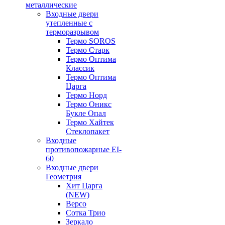
металлические
Входные двери
утепленные с
терморазрывом
Термо SOROS
Термо Старк
Термо Оптима
Классик
Термо Оптима
Царга
Термо Норд
Термо Оникс
Букле Опал
Термо Хайтек
Стеклопакет
Входные
противопожарные EI-
60
Входные двери
Геометрия
Хит Царга
(NEW)
Версо
Сотка Трио
Зеркало