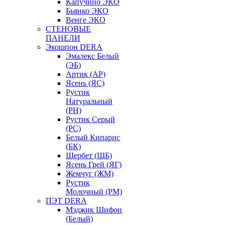
Капучино ЭКО
Бьянко ЭКО
Венге ЭКО
СТЕНОВЫЕ
ПАНЕЛИ
Экошпон DERA
Эмалекс Белый
(ЭБ)
Артик (АР)
Ясень (ЯС)
Рустик
Натуральный
(РН)
Рустик Серый
(РС)
Белый Кипарис
(БК)
Щербет (ЩБ)
Ясень Грей (ЯГ)
Жемчуг (ЖМ)
Рустик
Молочный (РМ)
ПЭТ DERA
Мэджик Шифон
(Белый)