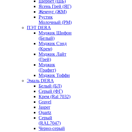
Щербет (ЩБ)
Ясень Грей (ЯГ)
Жемчуг (ЖМ)
Рустик
Молочный (РМ)
ПЭТ DERA
Мэджик Шифон
(Белый)
Мэджик Сэнд
(Крем)
Мэджик Лайт
(Грей)
Мэджик
(Графит)
Мэджик Тоффи
Эмаль DERA
Белый (БЛ)
Серый (ФГ)
Крем (Ral 7032)
Gravel
Jasper
Quartz
Серый
(RAL7047)
Черно-серый