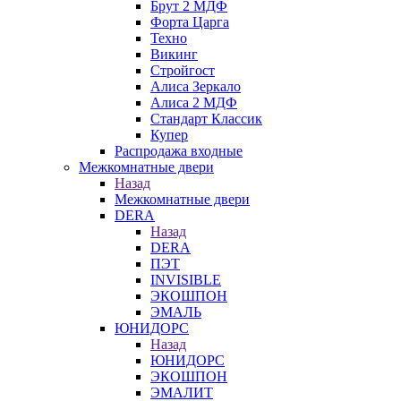
Брут 2 МДФ
Форта Царга
Техно
Викинг
Стройгост
Алиса Зеркало
Алиса 2 МДФ
Стандарт Классик
Купер
Распродажа входные
Межкомнатные двери
Назад
Межкомнатные двери
DERA
Назад
DERA
ПЭТ
INVISIBLE
ЭКОШПОН
ЭМАЛЬ
ЮНИДОРС
Назад
ЮНИДОРС
ЭКОШПОН
ЭМАЛИТ