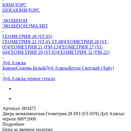
ЮНИДОРС
DERA
ЮНИДОРС
-
ЭКОШПОН
ЭКОШПОН
ЭМАЛИТ
-
ГЕОМЕТРИЯ 28 (ST-05)
ГЕОМЕТРИЯ 22 (ST-01,ST-08)
ГЕОМЕТРИЯ 28 (ST-
05)
ГЕОМЕТРИЯ 21 (FM-13)
ГЕОМЕТРИЯ 27 (ST-
04)
ГЕОМЕТРИЯ 29 (ST-03)
ГЕОМЕТРИЯ 32 (FM-22)
-
Дуб Аляска
Бьянко
Сонома Белый
Дуб Аляска
Бетон Светлый (Лайт)
-
Дуб Аляска черное стекло
Артикул:
003475
Дверь межкомнатная Геометрия 28 ПО (ST-05Ч) Дуб Аляска/
чёрное 800*2000
Подробнее
Цена за дверное полотно