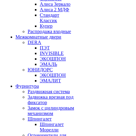
Алиса Зеркало
Алиса 2 МДФ
Стандарт
Классик
Купер
Распродажа входные
Межкомнатные двери
DERA
ПЭТ
INVISIBLE
ЭКОШПОН
ЭМАЛЬ
ЮНИДОРС
ЭКОШПОН
ЭМАЛИТ
Фурнитура
Раздвижная система
Задвижка врезная под
фиксатор
Замок с цилиндровым
механизмом
Шпингалет
Шпингалет
Морелли
Ограничители для