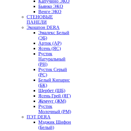
Капучино ЭКО
Бьянко ЭКО
Венге ЭКО
СТЕНОВЫЕ
ПАНЕЛИ
Экошпон DERA
Эмалекс Белый
(ЭБ)
Артик (АР)
Ясень (ЯС)
Рустик
Натуральный
(РН)
Рустик Серый
(РС)
Белый Кипарис
(БК)
Щербет (ЩБ)
Ясень Грей (ЯГ)
Жемчуг (ЖМ)
Рустик
Молочный (РМ)
ПЭТ DERA
Мэджик Шифон
(Белый)