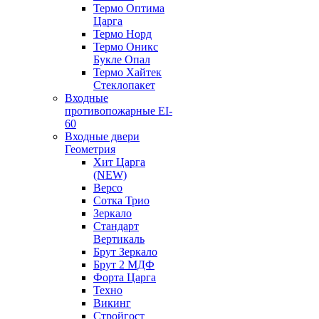
Термо Оптима
Царга
Термо Норд
Термо Оникс
Букле Опал
Термо Хайтек
Стеклопакет
Входные
противопожарные EI-
60
Входные двери
Геометрия
Хит Царга
(NEW)
Версо
Сотка Трио
Зеркало
Стандарт
Вертикаль
Брут Зеркало
Брут 2 МДФ
Форта Царга
Техно
Викинг
Стройгост