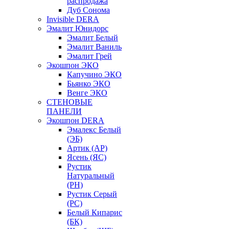
распродажа
Дуб Сонома
Invisible DERA
Эмалит Юнидорс
Эмалит Белый
Эмалит Ваниль
Эмалит Грей
Экошпон ЭКО
Капучино ЭКО
Бьянко ЭКО
Венге ЭКО
СТЕНОВЫЕ
ПАНЕЛИ
Экошпон DERA
Эмалекс Белый
(ЭБ)
Артик (АР)
Ясень (ЯС)
Рустик
Натуральный
(РН)
Рустик Серый
(РС)
Белый Кипарис
(БК)