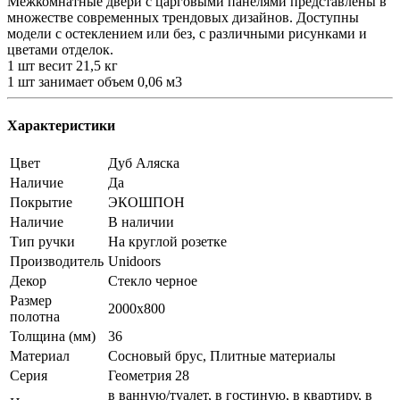
Межкомнатные двери с царговыми панелями представлены в
множестве современных трендовых дизайнов. Доступны
модели с остеклением или без, с различными рисунками и
цветами отделок.
1 шт весит 21,5 кг
1 шт занимает объем 0,06 м3
Характеристики
Цвет
Дуб Аляска
Наличие
Да
Покрытие
ЭКОШПОН
Наличие
В наличии
Тип ручки
На круглой розетке
Производитель
Unidoors
Декор
Стекло черное
Размер
2000x800
полотна
Толщина (мм)
36
Материал
Сосновый брус, Плитные материалы
Серия
Геометрия 28
в ванную/туалет, в гостиную, в квартиру, в