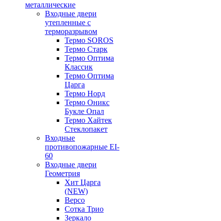
металлические
Входные двери
утепленные с
терморазрывом
Термо SOROS
Термо Старк
Термо Оптима
Классик
Термо Оптима
Царга
Термо Норд
Термо Оникс
Букле Опал
Термо Хайтек
Стеклопакет
Входные
противопожарные EI-
60
Входные двери
Геометрия
Хит Царга
(NEW)
Версо
Сотка Трио
Зеркало