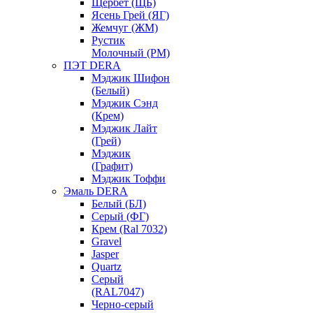
Щербет (ЩБ)
Ясень Грей (ЯГ)
Жемчуг (ЖМ)
Рустик
Молочный (РМ)
ПЭТ DERA
Мэджик Шифон
(Белый)
Мэджик Сэнд
(Крем)
Мэджик Лайт
(Грей)
Мэджик
(Графит)
Мэджик Тоффи
Эмаль DERA
Белый (БЛ)
Серый (ФГ)
Крем (Ral 7032)
Gravel
Jasper
Quartz
Серый
(RAL7047)
Черно-серый