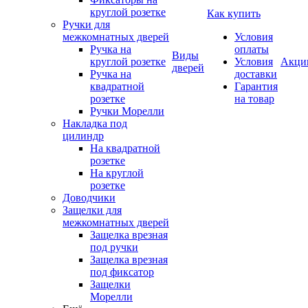
круглой розетке
Как купить
Ручки для
межкомнатных дверей
Условия
Ручка на
оплаты
Виды
круглой розетке
Условия
Акци
дверей
Ручка на
доставки
квадратной
Гарантия
розетке
на товар
Ручки Морелли
Накладка под
цилиндр
На квадратной
розетке
На круглой
розетке
Доводчики
Защелки для
межкомнатных дверей
Защелка врезная
под ручки
Защелка врезная
под фиксатор
Защелки
Морелли