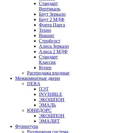
Стандарт
Вертикаль
Брут Зеркало
Брут 2 МДФ
Форта Царга
Техно
Викинг
Стройгост
Алиса Зеркало
Алиса 2 МДФ
Стандарт
Классик
Купер
Распродажа входные
Межкомнатные двери
DERA
ПЭТ
INVISIBLE
ЭКОШПОН
ЭМАЛЬ
ЮНИДОРС
ЭКОШПОН
ЭМАЛИТ
Фурнитура
Раздвижная система