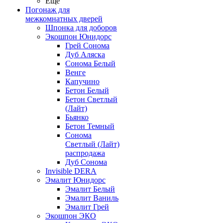
Ещё
Погонаж для
межкомнатных дверей
Шпонка для доборов
Экошпон Юнидорс
Грей Сонома
Дуб Аляска
Сонома Белый
Венге
Капучино
Бетон Белый
Бетон Светлый
(Лайт)
Бьянко
Бетон Темный
Сонома
Светлый (Лайт)
распродажа
Дуб Сонома
Invisible DERA
Эмалит Юнидорс
Эмалит Белый
Эмалит Ваниль
Эмалит Грей
Экошпон ЭКО