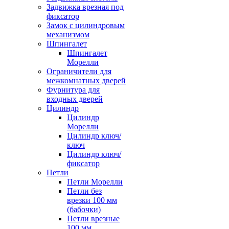
Задвижка врезная под
фиксатор
Замок с цилиндровым
механизмом
Шпингалет
Шпингалет
Морелли
Ограничители для
межкомнатных дверей
Фурнитура для
входных дверей
Цилиндр
Цилиндр
Морелли
Цилиндр ключ/
ключ
Цилиндр ключ/
фиксатор
Петли
Петли Морелли
Петли без
врезки 100 мм
(бабочки)
Петли врезные
100 мм