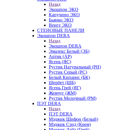
Назад
Экошпон ЭКО
Капучино ЭКО
Бьянко ЭКО
Венге ЭКО
СТЕНОВЫЕ ПАНЕЛИ
Экошпон DERA
Назад
Экошпон DERA
Эмалекс Белый (ЭБ)
Артик (АР)
Ясень (ЯС)
Рустик Натуральный (РН)
Рустик Серый (РС)
Белый Кипарис (БК)
Щербет (ЩБ)
Ясень Грей (ЯГ)
Жемчуг (ЖМ)
Рустик Молочный (РМ)
ПЭТ DERA
Назад
ПЭТ DERA
Мэджик Шифон (Белый)
Мэджик Сэнд (Крем)
Мэджик Лайт (Грей)