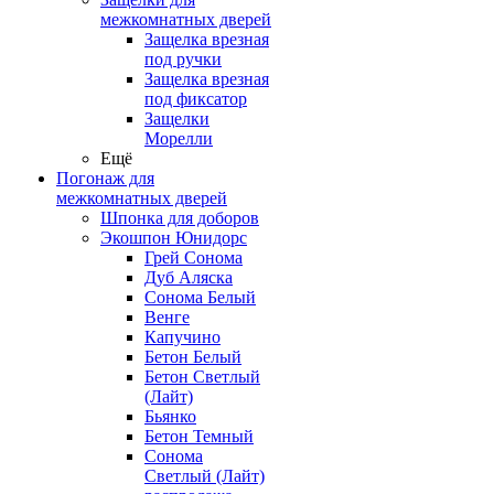
межкомнатных дверей
Защелка врезная
под ручки
Защелка врезная
под фиксатор
Защелки
Морелли
Ещё
Погонаж для
межкомнатных дверей
Шпонка для доборов
Экошпон Юнидорс
Грей Сонома
Дуб Аляска
Сонома Белый
Венге
Капучино
Бетон Белый
Бетон Светлый
(Лайт)
Бьянко
Бетон Темный
Сонома
Светлый (Лайт)