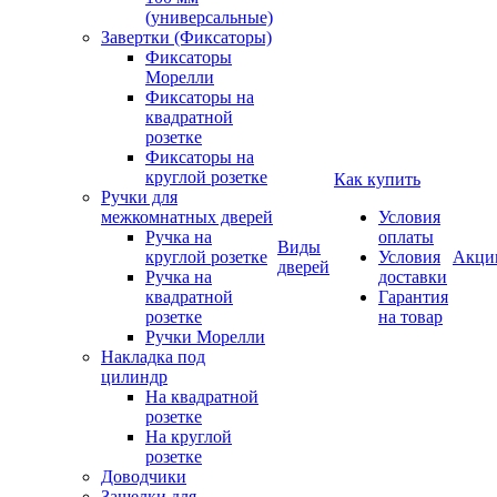
(универсальные)
Завертки (Фиксаторы)
Фиксаторы
Морелли
Фиксаторы на
квадратной
розетке
Фиксаторы на
круглой розетке
Как купить
Ручки для
межкомнатных дверей
Условия
Ручка на
оплаты
Виды
круглой розетке
Условия
Акци
дверей
Ручка на
доставки
квадратной
Гарантия
розетке
на товар
Ручки Морелли
Накладка под
цилиндр
На квадратной
розетке
На круглой
розетке
Доводчики
Защелки для