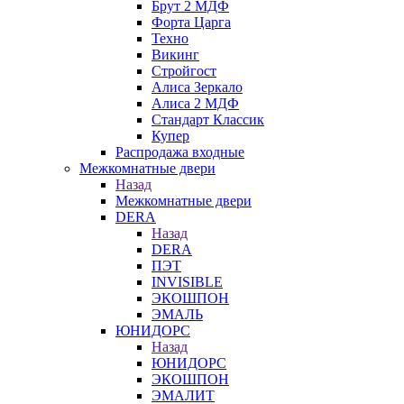
Брут 2 МДФ
Форта Царга
Техно
Викинг
Стройгост
Алиса Зеркало
Алиса 2 МДФ
Стандарт Классик
Купер
Распродажа входные
Межкомнатные двери
Назад
Межкомнатные двери
DERA
Назад
DERA
ПЭТ
INVISIBLE
ЭКОШПОН
ЭМАЛЬ
ЮНИДОРС
Назад
ЮНИДОРС
ЭКОШПОН
ЭМАЛИТ