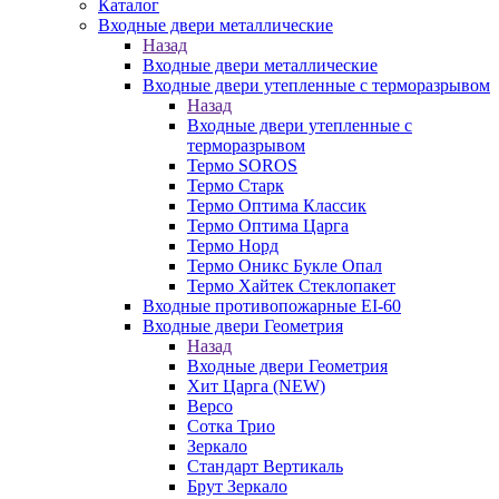
Каталог
Входные двери металлические
Назад
Входные двери металлические
Входные двери утепленные с терморазрывом
Назад
Входные двери утепленные с
терморазрывом
Термо SOROS
Термо Старк
Термо Оптима Классик
Термо Оптима Царга
Термо Норд
Термо Оникс Букле Опал
Термо Хайтек Стеклопакет
Входные противопожарные EI-60
Входные двери Геометрия
Назад
Входные двери Геометрия
Хит Царга (NEW)
Версо
Сотка Трио
Зеркало
Стандарт Вертикаль
Брут Зеркало