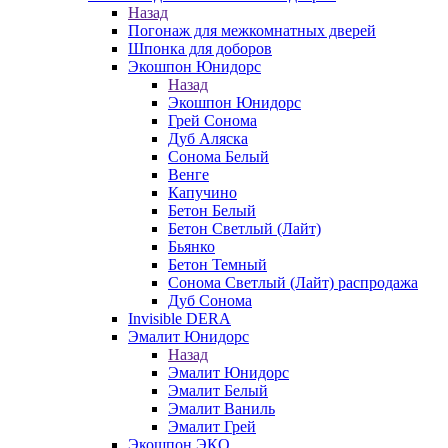
Назад
Погонаж для межкомнатных дверей
Шпонка для доборов
Экошпон Юнидорс
Назад
Экошпон Юнидорс
Грей Сонома
Дуб Аляска
Сонома Белый
Венге
Капучино
Бетон Белый
Бетон Светлый (Лайт)
Бьянко
Бетон Темный
Сонома Светлый (Лайт) распродажа
Дуб Сонома
Invisible DERA
Эмалит Юнидорс
Назад
Эмалит Юнидорс
Эмалит Белый
Эмалит Ваниль
Эмалит Грей
Экошпон ЭКО