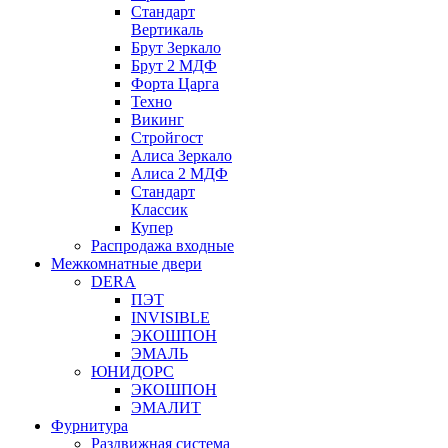
Стандарт
Вертикаль
Брут Зеркало
Брут 2 МДФ
Форта Царга
Техно
Викинг
Стройгост
Алиса Зеркало
Алиса 2 МДФ
Стандарт
Классик
Купер
Распродажа входные
Межкомнатные двери
DERA
ПЭТ
INVISIBLE
ЭКОШПОН
ЭМАЛЬ
ЮНИДОРС
ЭКОШПОН
ЭМАЛИТ
Фурнитура
Раздвижная система