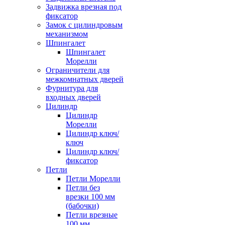
Задвижка врезная под
фиксатор
Замок с цилиндровым
механизмом
Шпингалет
Шпингалет
Морелли
Ограничители для
межкомнатных дверей
Фурнитура для
входных дверей
Цилиндр
Цилиндр
Морелли
Цилиндр ключ/
ключ
Цилиндр ключ/
фиксатор
Петли
Петли Морелли
Петли без
врезки 100 мм
(бабочки)
Петли врезные
100 мм