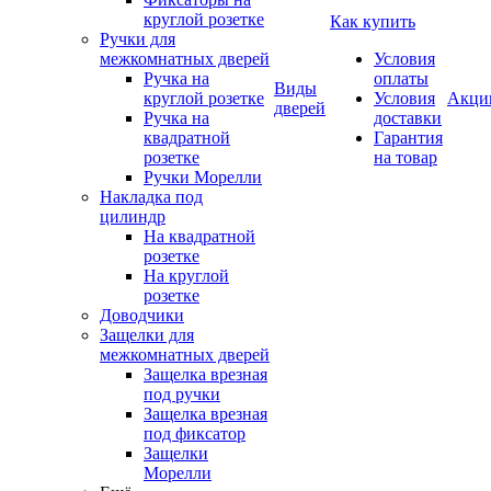
круглой розетке
Как купить
Ручки для
межкомнатных дверей
Условия
Ручка на
оплаты
Виды
круглой розетке
Условия
Акци
дверей
Ручка на
доставки
квадратной
Гарантия
розетке
на товар
Ручки Морелли
Накладка под
цилиндр
На квадратной
розетке
На круглой
розетке
Доводчики
Защелки для
межкомнатных дверей
Защелка врезная
под ручки
Защелка врезная
под фиксатор
Защелки
Морелли