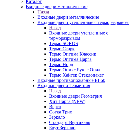
Каталог
Входные двери металлические
Назад
Входные двери металлические
Входные двери утепленные с терморазрывом
Назад
Входные двери утепленные с
терморазрывом
Термо SOROS
Термо Старк
Термо Оптима Классик
Термо Оптима Царга
Термо Норд
Термо Оникс Букле Опал
Термо Хайтек Стеклопакет
Входные противопожарные EI-60
Входные двери Геометрия
Назад
Входные двери Геометрия
Хит Царга (NEW)
Версо
Сотка Трио
Зеркало
Стандарт Вертикаль
Брут Зеркало