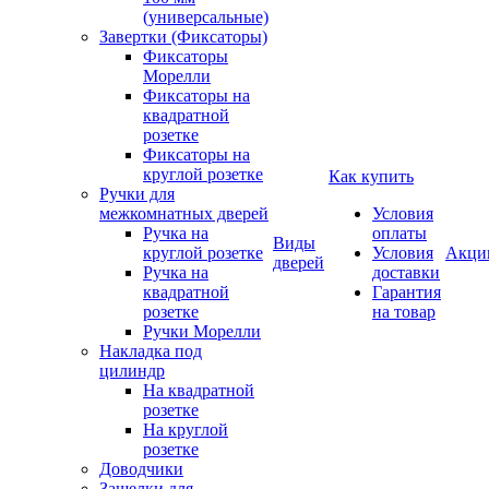
(универсальные)
Завертки (Фиксаторы)
Фиксаторы
Морелли
Фиксаторы на
квадратной
розетке
Фиксаторы на
круглой розетке
Как купить
Ручки для
межкомнатных дверей
Условия
Ручка на
оплаты
Виды
круглой розетке
Условия
Акци
дверей
Ручка на
доставки
квадратной
Гарантия
розетке
на товар
Ручки Морелли
Накладка под
цилиндр
На квадратной
розетке
На круглой
розетке
Доводчики
Защелки для