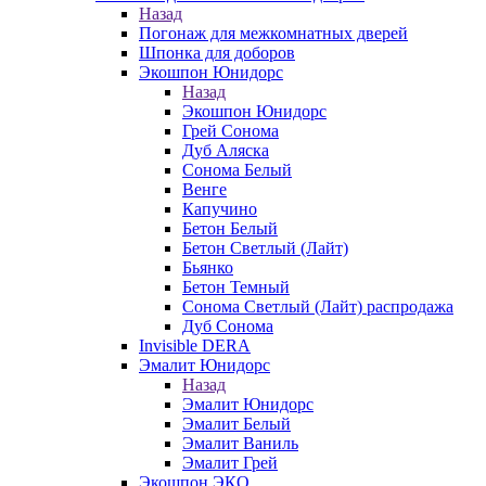
Назад
Погонаж для межкомнатных дверей
Шпонка для доборов
Экошпон Юнидорс
Назад
Экошпон Юнидорс
Грей Сонома
Дуб Аляска
Сонома Белый
Венге
Капучино
Бетон Белый
Бетон Светлый (Лайт)
Бьянко
Бетон Темный
Сонома Светлый (Лайт) распродажа
Дуб Сонома
Invisible DERA
Эмалит Юнидорс
Назад
Эмалит Юнидорс
Эмалит Белый
Эмалит Ваниль
Эмалит Грей
Экошпон ЭКО