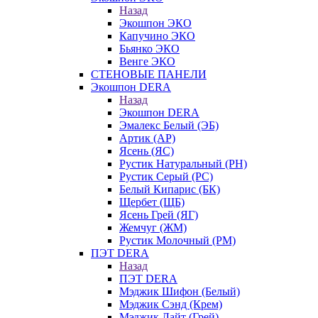
Назад
Экошпон ЭКО
Капучино ЭКО
Бьянко ЭКО
Венге ЭКО
СТЕНОВЫЕ ПАНЕЛИ
Экошпон DERA
Назад
Экошпон DERA
Эмалекс Белый (ЭБ)
Артик (АР)
Ясень (ЯС)
Рустик Натуральный (РН)
Рустик Серый (РС)
Белый Кипарис (БК)
Щербет (ЩБ)
Ясень Грей (ЯГ)
Жемчуг (ЖМ)
Рустик Молочный (РМ)
ПЭТ DERA
Назад
ПЭТ DERA
Мэджик Шифон (Белый)
Мэджик Сэнд (Крем)
Мэджик Лайт (Грей)