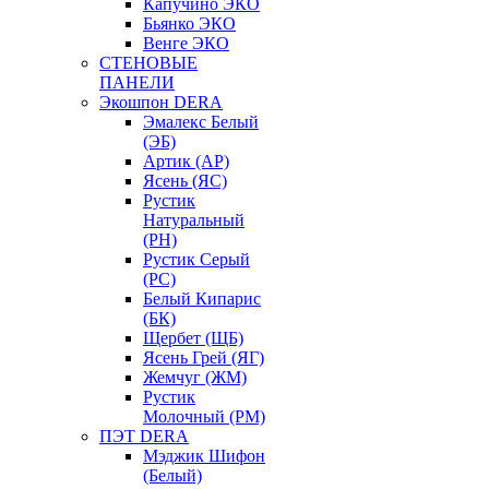
Капучино ЭКО
Бьянко ЭКО
Венге ЭКО
СТЕНОВЫЕ
ПАНЕЛИ
Экошпон DERA
Эмалекс Белый
(ЭБ)
Артик (АР)
Ясень (ЯС)
Рустик
Натуральный
(РН)
Рустик Серый
(РС)
Белый Кипарис
(БК)
Щербет (ЩБ)
Ясень Грей (ЯГ)
Жемчуг (ЖМ)
Рустик
Молочный (РМ)
ПЭТ DERA
Мэджик Шифон
(Белый)