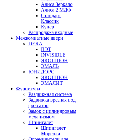
Алиса Зеркало
Алиса 2 МДФ
Стандарт
Классик
Купер
Распродажа входные
Межкомнатные двери
DERA
ПЭТ
INVISIBLE
ЭКОШПОН
ЭМАЛЬ
ЮНИДОРС
ЭКОШПОН
ЭМАЛИТ
Фурнитура
Раздвижная система
Задвижка врезная под
фиксатор
Замок с цилиндровым
механизмом
Шпингалет
Шпингалет
Морелли
Ограничители для