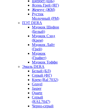
Щербет (ЩБ)
Ясень Грей (ЯГ)
Жемчуг (ЖМ)
Рустик
Молочный (РМ)
ПЭТ DERA
Мэджик Шифон
(Белый)
Мэджик Сэнд
(Крем)
Мэджик Лайт
(Грей)
Мэджик
(Графит)
Мэджик Тоффи
Эмаль DERA
Белый (БЛ)
Серый (ФГ)
Крем (Ral 7032)
Gravel
Jasper
Quartz
Серый
(RAL7047)
Черно-серый