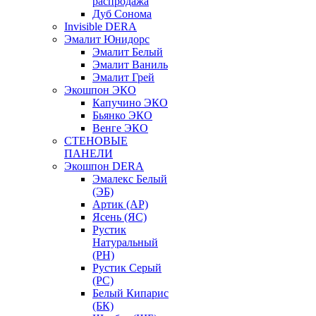
распродажа
Дуб Сонома
Invisible DERA
Эмалит Юнидорс
Эмалит Белый
Эмалит Ваниль
Эмалит Грей
Экошпон ЭКО
Капучино ЭКО
Бьянко ЭКО
Венге ЭКО
СТЕНОВЫЕ
ПАНЕЛИ
Экошпон DERA
Эмалекс Белый
(ЭБ)
Артик (АР)
Ясень (ЯС)
Рустик
Натуральный
(РН)
Рустик Серый
(РС)
Белый Кипарис
(БК)