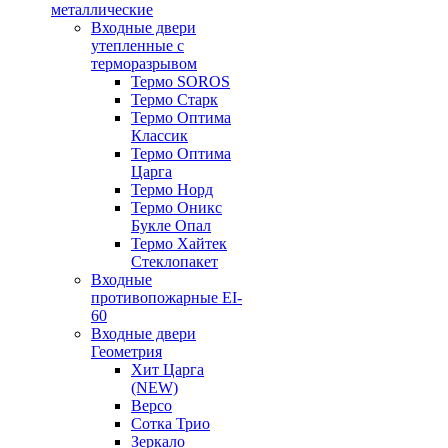
металлические
Входные двери
утепленные с
терморазрывом
Термо SOROS
Термо Старк
Термо Оптима
Классик
Термо Оптима
Царга
Термо Норд
Термо Оникс
Букле Опал
Термо Хайтек
Стеклопакет
Входные
противопожарные EI-
60
Входные двери
Геометрия
Хит Царга
(NEW)
Версо
Сотка Трио
Зеркало