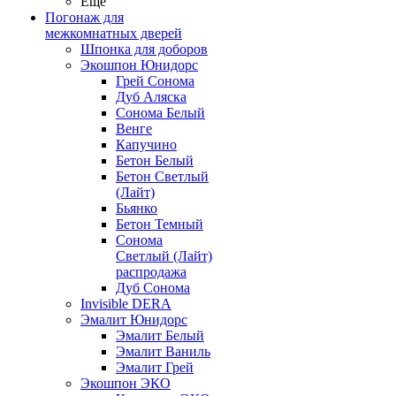
Ещё
Погонаж для
межкомнатных дверей
Шпонка для доборов
Экошпон Юнидорс
Грей Сонома
Дуб Аляска
Сонома Белый
Венге
Капучино
Бетон Белый
Бетон Светлый
(Лайт)
Бьянко
Бетон Темный
Сонома
Светлый (Лайт)
распродажа
Дуб Сонома
Invisible DERA
Эмалит Юнидорс
Эмалит Белый
Эмалит Ваниль
Эмалит Грей
Экошпон ЭКО