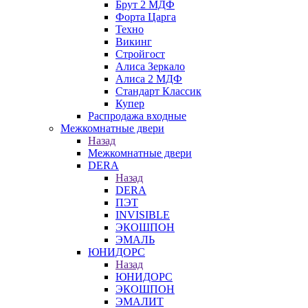
Брут 2 МДФ
Форта Царга
Техно
Викинг
Стройгост
Алиса Зеркало
Алиса 2 МДФ
Стандарт Классик
Купер
Распродажа входные
Межкомнатные двери
Назад
Межкомнатные двери
DERA
Назад
DERA
ПЭТ
INVISIBLE
ЭКОШПОН
ЭМАЛЬ
ЮНИДОРС
Назад
ЮНИДОРС
ЭКОШПОН
ЭМАЛИТ