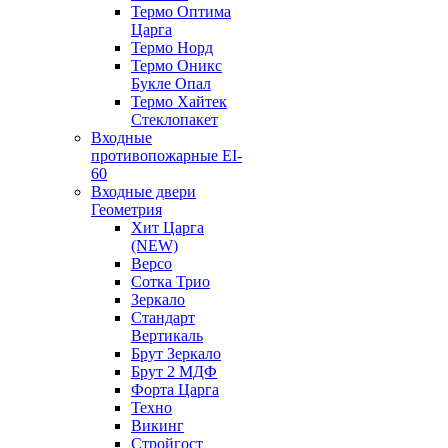
Термо Оптима
Царга
Термо Норд
Термо Оникс
Букле Опал
Термо Хайтек
Стеклопакет
Входные
противопожарные EI-
60
Входные двери
Геометрия
Хит Царга
(NEW)
Версо
Сотка Трио
Зеркало
Стандарт
Вертикаль
Брут Зеркало
Брут 2 МДФ
Форта Царга
Техно
Викинг
Стройгост