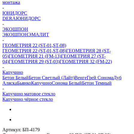
монтажа
-
ЮНИДОРС
DERA
ЮНИДОРС
-
ЭКОШПОН
ЭКОШПОН
ЭМАЛИТ
-
ГЕОМЕТРИЯ 22 (ST-01,ST-08)
ГЕОМЕТРИЯ 22 (ST-01,ST-08)
ГЕОМЕТРИЯ 28 (ST-
05)
ГЕОМЕТРИЯ 21 (FM-13)
ГЕОМЕТРИЯ 27 (ST-
04)
ГЕОМЕТРИЯ 29 (ST-03)
ГЕОМЕТРИЯ 32 (FM-22)
-
Капучино
Бетон Белый
Бетон Светлый (Лайт)
Венге
Грей Сонома
Дуб
Аляска
Бьянко
Капучино
Сонома Белый
Бетон Темный
-
Капучино матовое стекло
Капучино чёрное стекло
Артикул:
БП-4179