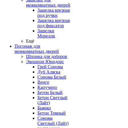
межкомнатных дверей
Защелка врезная
под ручки
Защелка врезная
под фиксатор
Защелки
Морелли
Ещё
Погонаж для
межкомнатных дверей
Шпонка для доборов
Экошпон Юнидорс
Грей Сонома
Дуб Аляска
Сонома Белый
Венге
Капучино
Бетон Белый
Бетон Светлый
(Лайт)
Бьянко
Бетон Темный
Сонома
Светлый (Лайт)