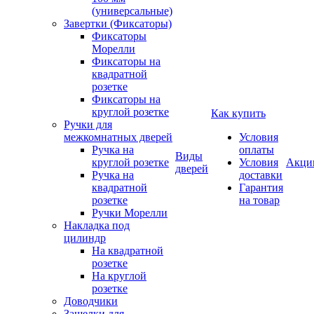
(универсальные)
Завертки (Фиксаторы)
Фиксаторы
Морелли
Фиксаторы на
квадратной
розетке
Фиксаторы на
круглой розетке
Как купить
Ручки для
межкомнатных дверей
Условия
Ручка на
оплаты
Виды
круглой розетке
Условия
Акци
дверей
Ручка на
доставки
квадратной
Гарантия
розетке
на товар
Ручки Морелли
Накладка под
цилиндр
На квадратной
розетке
На круглой
розетке
Доводчики
Защелки для