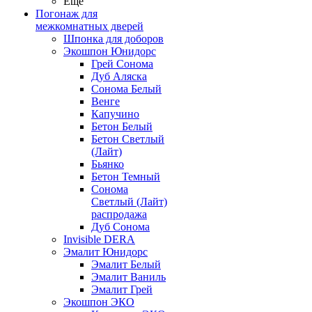
Ещё
Погонаж для
межкомнатных дверей
Шпонка для доборов
Экошпон Юнидорс
Грей Сонома
Дуб Аляска
Сонома Белый
Венге
Капучино
Бетон Белый
Бетон Светлый
(Лайт)
Бьянко
Бетон Темный
Сонома
Светлый (Лайт)
распродажа
Дуб Сонома
Invisible DERA
Эмалит Юнидорс
Эмалит Белый
Эмалит Ваниль
Эмалит Грей
Экошпон ЭКО