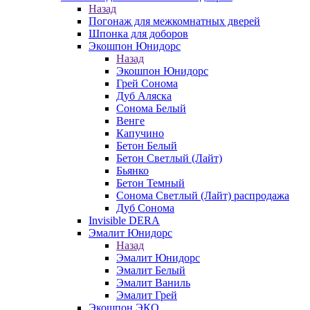
Назад
Погонаж для межкомнатных дверей
Шпонка для доборов
Экошпон Юнидорс
Назад
Экошпон Юнидорс
Грей Сонома
Дуб Аляска
Сонома Белый
Венге
Капучино
Бетон Белый
Бетон Светлый (Лайт)
Бьянко
Бетон Темный
Сонома Светлый (Лайт) распродажа
Дуб Сонома
Invisible DERA
Эмалит Юнидорс
Назад
Эмалит Юнидорс
Эмалит Белый
Эмалит Ваниль
Эмалит Грей
Экошпон ЭКО