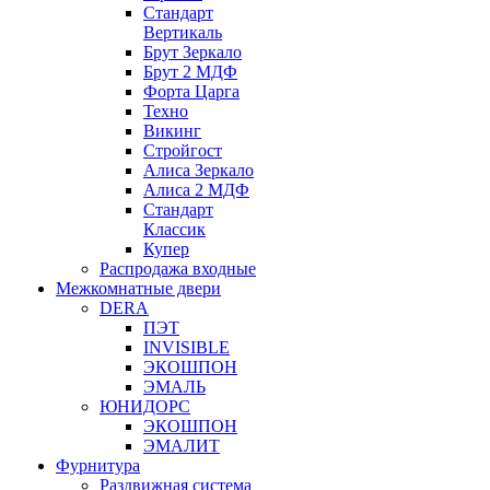
Стандарт
Вертикаль
Брут Зеркало
Брут 2 МДФ
Форта Царга
Техно
Викинг
Стройгост
Алиса Зеркало
Алиса 2 МДФ
Стандарт
Классик
Купер
Распродажа входные
Межкомнатные двери
DERA
ПЭТ
INVISIBLE
ЭКОШПОН
ЭМАЛЬ
ЮНИДОРС
ЭКОШПОН
ЭМАЛИТ
Фурнитура
Раздвижная система