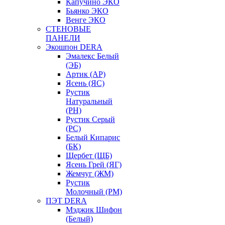
Капучино ЭКО
Бьянко ЭКО
Венге ЭКО
СТЕНОВЫЕ
ПАНЕЛИ
Экошпон DERA
Эмалекс Белый
(ЭБ)
Артик (АР)
Ясень (ЯС)
Рустик
Натуральный
(РН)
Рустик Серый
(РС)
Белый Кипарис
(БК)
Щербет (ЩБ)
Ясень Грей (ЯГ)
Жемчуг (ЖМ)
Рустик
Молочный (РМ)
ПЭТ DERA
Мэджик Шифон
(Белый)