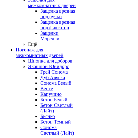
межкомнатных дверей
Защелка врезная
под ручки
Защелка врезная
под фиксатор
Защелки
Морелли
Ещё
Погонаж для
межкомнатных дверей
Шпонка для доборов
Экошпон Юнидорс
Грей Сонома
Дуб Аляска
Сонома Белый
Венге
Капучино
Бетон Белый
Бетон Светлый
(Лайт)
Бьянко
Бетон Темный
Сонома
Светлый (Лайт)