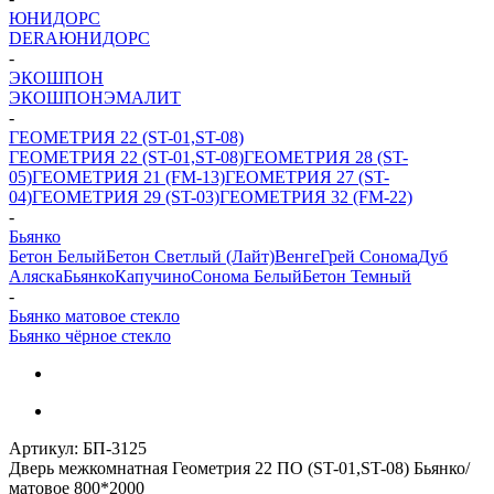
ЮНИДОРС
DERA
ЮНИДОРС
-
ЭКОШПОН
ЭКОШПОН
ЭМАЛИТ
-
ГЕОМЕТРИЯ 22 (ST-01,ST-08)
ГЕОМЕТРИЯ 22 (ST-01,ST-08)
ГЕОМЕТРИЯ 28 (ST-
05)
ГЕОМЕТРИЯ 21 (FM-13)
ГЕОМЕТРИЯ 27 (ST-
04)
ГЕОМЕТРИЯ 29 (ST-03)
ГЕОМЕТРИЯ 32 (FM-22)
-
Бьянко
Бетон Белый
Бетон Светлый (Лайт)
Венге
Грей Сонома
Дуб
Аляска
Бьянко
Капучино
Сонома Белый
Бетон Темный
-
Бьянко матовое стекло
Бьянко чёрное стекло
Артикул:
БП-3125
Дверь межкомнатная Геометрия 22 ПО (ST-01,ST-08) Бьянко/
матовое 800*2000