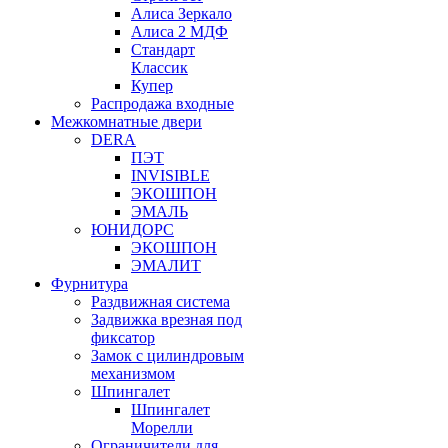
Алиса Зеркало
Алиса 2 МДФ
Стандарт
Классик
Купер
Распродажа входные
Межкомнатные двери
DERA
ПЭТ
INVISIBLE
ЭКОШПОН
ЭМАЛЬ
ЮНИДОРС
ЭКОШПОН
ЭМАЛИТ
Фурнитура
Раздвижная система
Задвижка врезная под
фиксатор
Замок с цилиндровым
механизмом
Шпингалет
Шпингалет
Морелли
Ограничители для