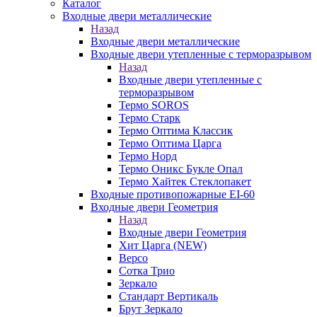
Каталог
Входные двери металлические
Назад
Входные двери металлические
Входные двери утепленные с терморазрывом
Назад
Входные двери утепленные с
терморазрывом
Термо SOROS
Термо Старк
Термо Оптима Классик
Термо Оптима Царга
Термо Норд
Термо Оникс Букле Опал
Термо Хайтек Стеклопакет
Входные противопожарные EI-60
Входные двери Геометрия
Назад
Входные двери Геометрия
Хит Царга (NEW)
Версо
Сотка Трио
Зеркало
Стандарт Вертикаль
Брут Зеркало