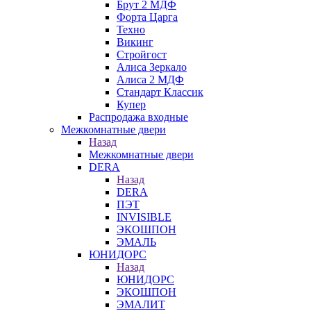
Брут 2 МДФ
Форта Царга
Техно
Викинг
Стройгост
Алиса Зеркало
Алиса 2 МДФ
Стандарт Классик
Купер
Распродажа входные
Межкомнатные двери
Назад
Межкомнатные двери
DERA
Назад
DERA
ПЭТ
INVISIBLE
ЭКОШПОН
ЭМАЛЬ
ЮНИДОРС
Назад
ЮНИДОРС
ЭКОШПОН
ЭМАЛИТ