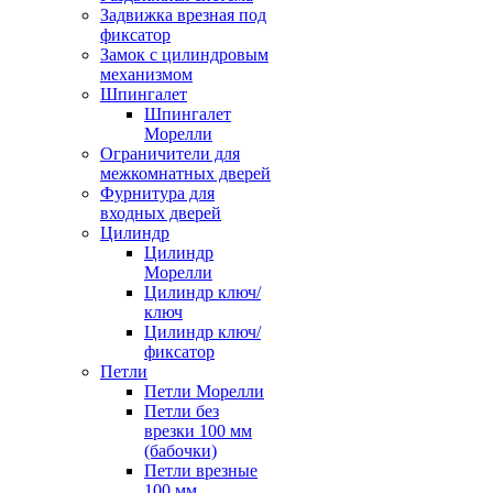
Задвижка врезная под
фиксатор
Замок с цилиндровым
механизмом
Шпингалет
Шпингалет
Морелли
Ограничители для
межкомнатных дверей
Фурнитура для
входных дверей
Цилиндр
Цилиндр
Морелли
Цилиндр ключ/
ключ
Цилиндр ключ/
фиксатор
Петли
Петли Морелли
Петли без
врезки 100 мм
(бабочки)
Петли врезные
100 мм