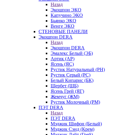
Назад
Экошпон ЭКО
Капучино ЭКО
Бьянко ЭКО
Венге ЭКО
СТЕНОВЫЕ ПАНЕЛИ
Экошпон DERA
Назад
Экошпон DERA
Эмалекс Белый (ЭБ)
Артик (АР)
Ясень (ЯС)
Рустик Натуральный (РН)
Рустик Серый (РС)
Белый Кипарис (БК)
Щербет (ЩБ)
Ясень Грей (ЯГ)
Жемчуг (ЖМ)
Рустик Молочный (РМ)
ПЭТ DERA
Назад
ПЭТ DERA
Мэджик Шифон (Белый)
Мэджик Сэнд (Крем)
Мэджик Лайт (Грей)