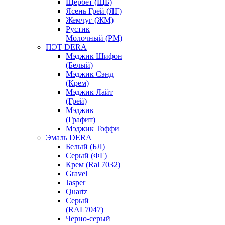
Щербет (ЩБ)
Ясень Грей (ЯГ)
Жемчуг (ЖМ)
Рустик
Молочный (РМ)
ПЭТ DERA
Мэджик Шифон
(Белый)
Мэджик Сэнд
(Крем)
Мэджик Лайт
(Грей)
Мэджик
(Графит)
Мэджик Тоффи
Эмаль DERA
Белый (БЛ)
Серый (ФГ)
Крем (Ral 7032)
Gravel
Jasper
Quartz
Серый
(RAL7047)
Черно-серый