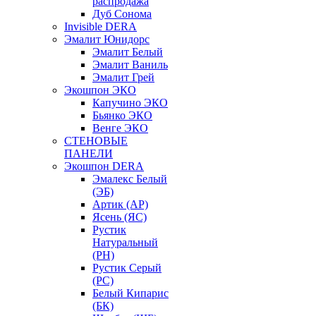
распродажа
Дуб Сонома
Invisible DERA
Эмалит Юнидорс
Эмалит Белый
Эмалит Ваниль
Эмалит Грей
Экошпон ЭКО
Капучино ЭКО
Бьянко ЭКО
Венге ЭКО
СТЕНОВЫЕ
ПАНЕЛИ
Экошпон DERA
Эмалекс Белый
(ЭБ)
Артик (АР)
Ясень (ЯС)
Рустик
Натуральный
(РН)
Рустик Серый
(РС)
Белый Кипарис
(БК)