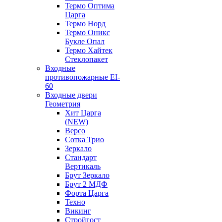
Термо Оптима
Царга
Термо Норд
Термо Оникс
Букле Опал
Термо Хайтек
Стеклопакет
Входные
противопожарные EI-
60
Входные двери
Геометрия
Хит Царга
(NEW)
Версо
Сотка Трио
Зеркало
Стандарт
Вертикаль
Брут Зеркало
Брут 2 МДФ
Форта Царга
Техно
Викинг
Стройгост