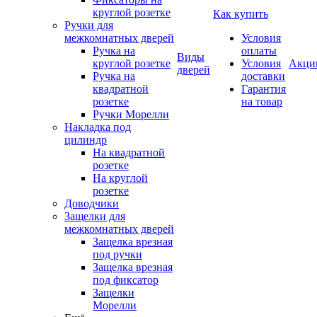
круглой розетке
Как купить
Ручки для
межкомнатных дверей
Условия
Ручка на
оплаты
Виды
круглой розетке
Условия
Акци
дверей
Ручка на
доставки
квадратной
Гарантия
розетке
на товар
Ручки Морелли
Накладка под
цилиндр
На квадратной
розетке
На круглой
розетке
Доводчики
Защелки для
межкомнатных дверей
Защелка врезная
под ручки
Защелка врезная
под фиксатор
Защелки
Морелли