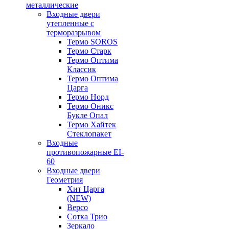
металлические
Входные двери
утепленные с
терморазрывом
Термо SOROS
Термо Старк
Термо Оптима
Классик
Термо Оптима
Царга
Термо Норд
Термо Оникс
Букле Опал
Термо Хайтек
Стеклопакет
Входные
противопожарные EI-
60
Входные двери
Геометрия
Хит Царга
(NEW)
Версо
Сотка Трио
Зеркало