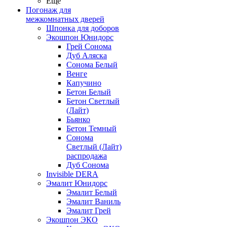
Ещё
Погонаж для
межкомнатных дверей
Шпонка для доборов
Экошпон Юнидорс
Грей Сонома
Дуб Аляска
Сонома Белый
Венге
Капучино
Бетон Белый
Бетон Светлый
(Лайт)
Бьянко
Бетон Темный
Сонома
Светлый (Лайт)
распродажа
Дуб Сонома
Invisible DERA
Эмалит Юнидорс
Эмалит Белый
Эмалит Ваниль
Эмалит Грей
Экошпон ЭКО