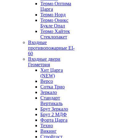
Термо Оптима
Царга
Термо Норд
Термо Оникс
Букле Опал
Термо Хайтек
Стеклопакет
Входные
противопожарные EI-
60
Входные двери
Геометрия
Хит Царга
(NEW)
Версо
Сотка Трио
Зеркало
Стандарт
Вертикаль
Брут Зеркало
Брут 2 МДФ
Форта Царга
Техно
Викинг
Стройгост