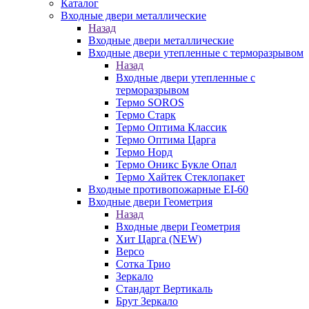
Каталог
Входные двери металлические
Назад
Входные двери металлические
Входные двери утепленные с терморазрывом
Назад
Входные двери утепленные с
терморазрывом
Термо SOROS
Термо Старк
Термо Оптима Классик
Термо Оптима Царга
Термо Норд
Термо Оникс Букле Опал
Термо Хайтек Стеклопакет
Входные противопожарные EI-60
Входные двери Геометрия
Назад
Входные двери Геометрия
Хит Царга (NEW)
Версо
Сотка Трио
Зеркало
Стандарт Вертикаль
Брут Зеркало