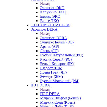
Назад
Экошпон ЭКО
Капучино ЭКО
Бьянко ЭКО
Венге ЭКО
СТЕНОВЫЕ ПАНЕЛИ
Экошпон DERA
Назад
Экошпон DERA
Эмалекс Белый (ЭБ)
Артик (АР)
Ясень (ЯС)
Рустик Натуральный (РН)
Рустик Серый (РС)
Белый Кипарис (БК)
Щербет (ЩБ)
Ясень Грей (ЯГ)
Жемчуг (ЖМ)
Рустик Молочный (РМ)
ПЭТ DERA
Назад
ПЭТ DERA
Мэджик Шифон (Белый)
Мэджик Сэнд (Крем)
Мэджик Лайт (Грей)