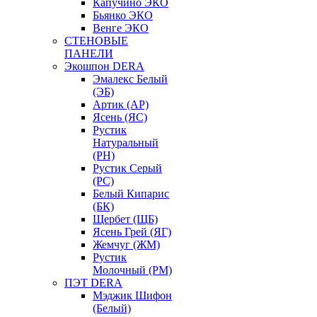
Капучино ЭКО
Бьянко ЭКО
Венге ЭКО
СТЕНОВЫЕ
ПАНЕЛИ
Экошпон DERA
Эмалекс Белый
(ЭБ)
Артик (АР)
Ясень (ЯС)
Рустик
Натуральный
(РН)
Рустик Серый
(РС)
Белый Кипарис
(БК)
Щербет (ЩБ)
Ясень Грей (ЯГ)
Жемчуг (ЖМ)
Рустик
Молочный (РМ)
ПЭТ DERA
Мэджик Шифон
(Белый)