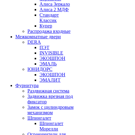
Алиса Зеркало
Алиса 2 МДФ
Стандарт
Классик
Купер
Распродажа входные
Межкомнатные двери
DERA
ПЭТ
INVISIBLE
ЭКОШПОН
ЭМАЛЬ
ЮНИДОРС
ЭКОШПОН
ЭМАЛИТ
Фурнитура
Раздвижная система
Задвижка врезная под
фиксатор
Замок с цилиндровым
механизмом
Шпингалет
Шпингалет
Морелли
Ограничители для