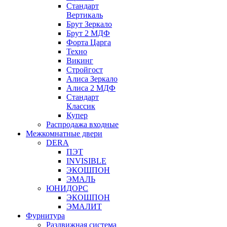
Стандарт
Вертикаль
Брут Зеркало
Брут 2 МДФ
Форта Царга
Техно
Викинг
Стройгост
Алиса Зеркало
Алиса 2 МДФ
Стандарт
Классик
Купер
Распродажа входные
Межкомнатные двери
DERA
ПЭТ
INVISIBLE
ЭКОШПОН
ЭМАЛЬ
ЮНИДОРС
ЭКОШПОН
ЭМАЛИТ
Фурнитура
Раздвижная система