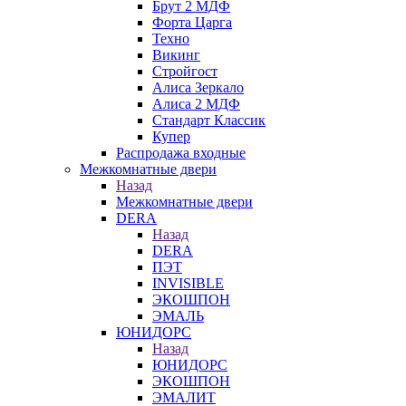
Брут 2 МДФ
Форта Царга
Техно
Викинг
Стройгост
Алиса Зеркало
Алиса 2 МДФ
Стандарт Классик
Купер
Распродажа входные
Межкомнатные двери
Назад
Межкомнатные двери
DERA
Назад
DERA
ПЭТ
INVISIBLE
ЭКОШПОН
ЭМАЛЬ
ЮНИДОРС
Назад
ЮНИДОРС
ЭКОШПОН
ЭМАЛИТ