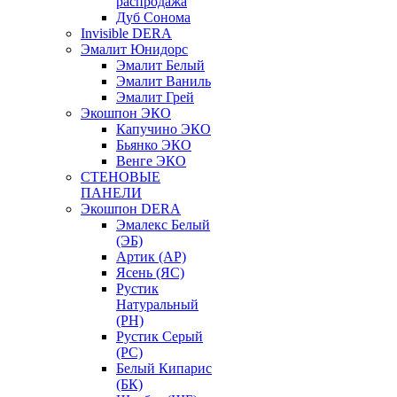
распродажа
Дуб Сонома
Invisible DERA
Эмалит Юнидорс
Эмалит Белый
Эмалит Ваниль
Эмалит Грей
Экошпон ЭКО
Капучино ЭКО
Бьянко ЭКО
Венге ЭКО
СТЕНОВЫЕ
ПАНЕЛИ
Экошпон DERA
Эмалекс Белый
(ЭБ)
Артик (АР)
Ясень (ЯС)
Рустик
Натуральный
(РН)
Рустик Серый
(РС)
Белый Кипарис
(БК)