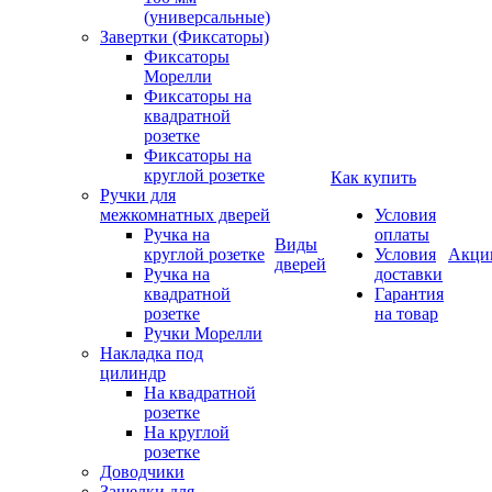
(универсальные)
Завертки (Фиксаторы)
Фиксаторы
Морелли
Фиксаторы на
квадратной
розетке
Фиксаторы на
круглой розетке
Как купить
Ручки для
межкомнатных дверей
Условия
Ручка на
оплаты
Виды
круглой розетке
Условия
Акци
дверей
Ручка на
доставки
квадратной
Гарантия
розетке
на товар
Ручки Морелли
Накладка под
цилиндр
На квадратной
розетке
На круглой
розетке
Доводчики
Защелки для