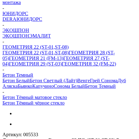
монтажа
-
ЮНИДОРС
DERA
ЮНИДОРС
-
ЭКОШПОН
ЭКОШПОН
ЭМАЛИТ
-
ГЕОМЕТРИЯ 22 (ST-01,ST-08)
ГЕОМЕТРИЯ 22 (ST-01,ST-08)
ГЕОМЕТРИЯ 28 (ST-
05)
ГЕОМЕТРИЯ 21 (FM-13)
ГЕОМЕТРИЯ 27 (ST-
04)
ГЕОМЕТРИЯ 29 (ST-03)
ГЕОМЕТРИЯ 32 (FM-22)
-
Бетон Темный
Бетон Белый
Бетон Светлый (Лайт)
Венге
Грей Сонома
Дуб
Аляска
Бьянко
Капучино
Сонома Белый
Бетон Темный
-
Бетон Тёмный матовое стекло
Бетон Тёмный чёрное стекло
Артикул:
005533