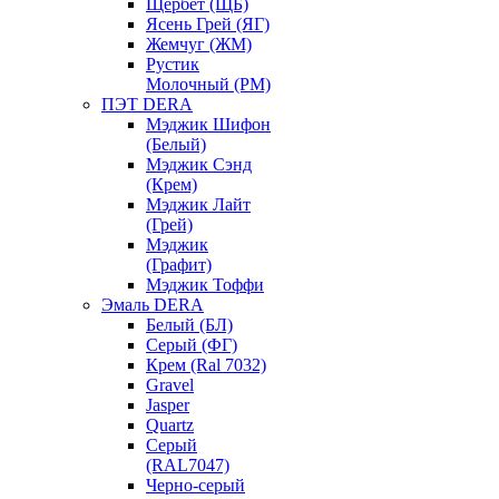
Щербет (ЩБ)
Ясень Грей (ЯГ)
Жемчуг (ЖМ)
Рустик
Молочный (РМ)
ПЭТ DERA
Мэджик Шифон
(Белый)
Мэджик Сэнд
(Крем)
Мэджик Лайт
(Грей)
Мэджик
(Графит)
Мэджик Тоффи
Эмаль DERA
Белый (БЛ)
Серый (ФГ)
Крем (Ral 7032)
Gravel
Jasper
Quartz
Серый
(RAL7047)
Черно-серый