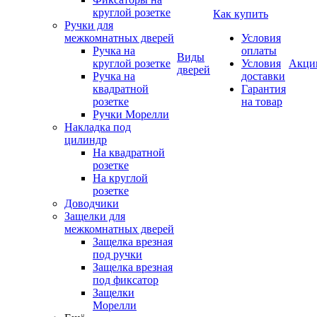
круглой розетке
Как купить
Ручки для
межкомнатных дверей
Условия
Ручка на
оплаты
Виды
круглой розетке
Условия
Акци
дверей
Ручка на
доставки
квадратной
Гарантия
розетке
на товар
Ручки Морелли
Накладка под
цилиндр
На квадратной
розетке
На круглой
розетке
Доводчики
Защелки для
межкомнатных дверей
Защелка врезная
под ручки
Защелка врезная
под фиксатор
Защелки
Морелли