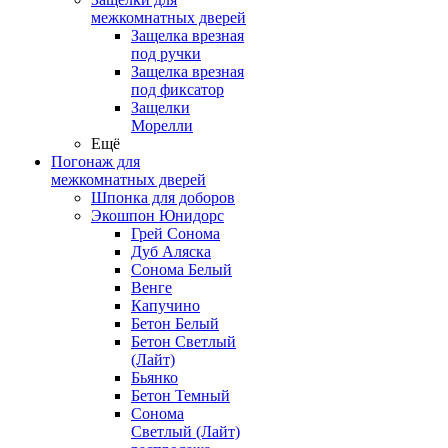
межкомнатных дверей
Защелка врезная
под ручки
Защелка врезная
под фиксатор
Защелки
Морелли
Ещё
Погонаж для
межкомнатных дверей
Шпонка для доборов
Экошпон Юнидорс
Грей Сонома
Дуб Аляска
Сонома Белый
Венге
Капучино
Бетон Белый
Бетон Светлый
(Лайт)
Бьянко
Бетон Темный
Сонома
Светлый (Лайт)