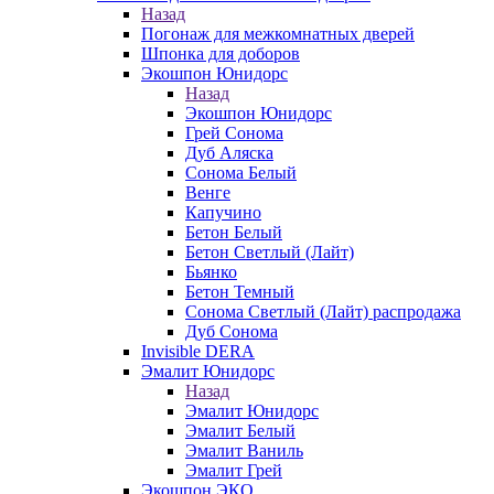
Назад
Погонаж для межкомнатных дверей
Шпонка для доборов
Экошпон Юнидорс
Назад
Экошпон Юнидорс
Грей Сонома
Дуб Аляска
Сонома Белый
Венге
Капучино
Бетон Белый
Бетон Светлый (Лайт)
Бьянко
Бетон Темный
Сонома Светлый (Лайт) распродажа
Дуб Сонома
Invisible DERA
Эмалит Юнидорс
Назад
Эмалит Юнидорс
Эмалит Белый
Эмалит Ваниль
Эмалит Грей
Экошпон ЭКО