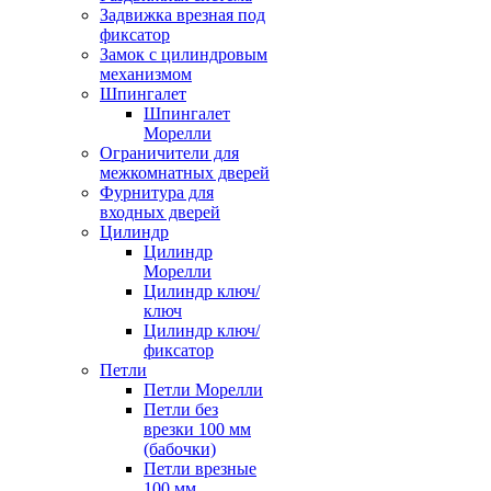
Задвижка врезная под
фиксатор
Замок с цилиндровым
механизмом
Шпингалет
Шпингалет
Морелли
Ограничители для
межкомнатных дверей
Фурнитура для
входных дверей
Цилиндр
Цилиндр
Морелли
Цилиндр ключ/
ключ
Цилиндр ключ/
фиксатор
Петли
Петли Морелли
Петли без
врезки 100 мм
(бабочки)
Петли врезные
100 мм