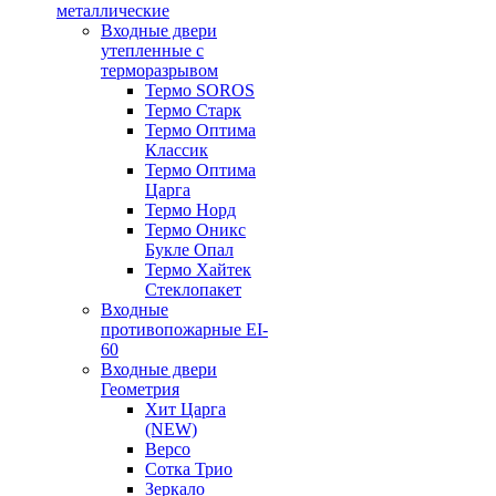
металлические
Входные двери
утепленные с
терморазрывом
Термо SOROS
Термо Старк
Термо Оптима
Классик
Термо Оптима
Царга
Термо Норд
Термо Оникс
Букле Опал
Термо Хайтек
Стеклопакет
Входные
противопожарные EI-
60
Входные двери
Геометрия
Хит Царга
(NEW)
Версо
Сотка Трио
Зеркало